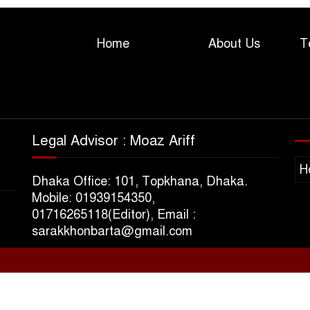
Home
About Us
T
Legal Advisor : Moaz Ariff
H
Dhaka Office: 101, Topkhana, Dhaka.
Mobile: 01939154350,
01716265118(Editor), Email :
sarakkhonbarta@gmail.com
s