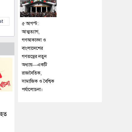
st
৫ আগস্ট:
আত্মত্যাগ,
গণআকাঙ্ক্ষা ও
বাংলাদেশের
গণতন্ত্রের নতুন
অধ্যায়—একটি
রাজনৈতিক,
সামাজিক ও বৈশ্বিক
পর্যালোচনা।
িহত