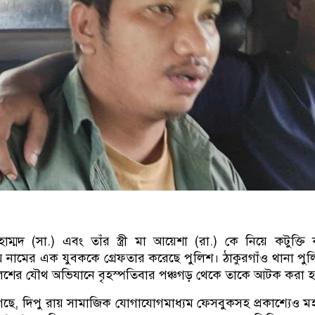
ম্মদ (সা.) এবং তাঁর স্ত্রী মা আয়েশা (রা.) কে নিয়ে কটুক্তি
 নামের এক যুবককে গ্রেফতার করেছে পুলিশ। ঠাকুরগাঁও থানা পু
লিশের যৌথ অভিযানে বৃহস্পতিবার পঞ্চগড় থেকে তাকে আটক করা 
না গেছে, দিপু রায় সামাজিক যোগাযোগমাধ্যম ফেসবুকসহ প্রকাশ্যেও ম