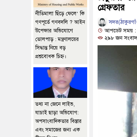
গ্রেফতার
নীতিমালা ছিঁড়ে ফেলে’ কি
সদর(ঠাকুরগাঁও
গণপূর্তে গণবদলি ? আইন
আপডেট সময় : ০
উপেক্ষার অভিযোগে
২৯৮ জন সংবাদ
তোলপাড় : মন্ত্রণালয়ের
সিদ্ধান্ত নিয়ে বড়
প্রশ্নবোধক চিহ্ন।
তথ্য না জেনে লাইভ,
যাচাই ছাড়া অভিযোগ:
অপসাংবাদিকতার বিস্তার
এবং সমাজের জন্য এক