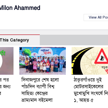
Milon Ahammed
View All Po
This Category
র পর
দিনাজপুরে শেষ হলো
ঠাকুরগাঁওয়ে দুই
র জন্য
পাঁচদিন ব্যাপী বিশ্ব
মোটরসাইকেলের
র
সাহিত্য কেন্দ্রের
মুখোমুখি সংঘর্ষে ন
ভ্রাম্যমান বইমেলা
১, আহত ৫