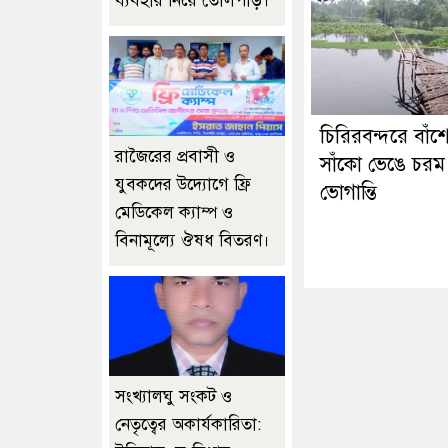
ব্যবহার নিয়ে তোলপাড়।
চিরিরবন্দরে বাঁশ
রাজৈরের‌ প্রবাসী ও
সাঁকো ভেঙে চরম
যুবকদের উদ্যোগে ফ্রি
ভোগান্তি
মেডিকেল ক্যাম্প ও
বিনামূল্যে ঔষধ বিতরণ।
সংখ্যালঘু সংকট ও
নেতৃত্বের অকার্যকারিতা: