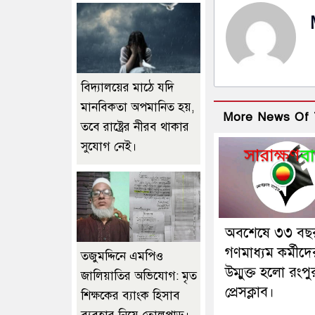
বিদ্যালয়ের মাঠে যদি
মানবিকতা অপমানিত হয়,
More News Of 
তবে রাষ্ট্রের নীরব থাকার
সুযোগ নেই।
অবশেষে ৩৩ বছ
গণমাধ্যম কর্মীদে
তজুমদ্দিনে এমপিও
উম্মুক্ত হলো রংপু
জালিয়াতির অভিযোগ: মৃত
প্রেসক্লাব।
শিক্ষকের ব্যাংক হিসাব