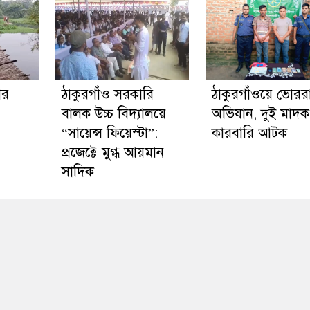
ের
ঠাকুরগাঁও সরকারি
ঠাকুরগাঁওয়ে ভোরর
বালক উচ্চ বিদ্যালয়ে
অভিযান, দুই মাদক
“সায়েন্স ফিয়েস্টা”:
কারবারি আটক
প্রজেক্টে মুগ্ধ আয়মান
সাদিক