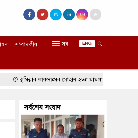
সব
াঙ্গন
সম্পাদকীয়
ENG
কুমিল্লার লাকসামের সোহান হত্যা মামলায় মিজানুর রহমানের যাবজ্
সর্বশেষ সংবাদ