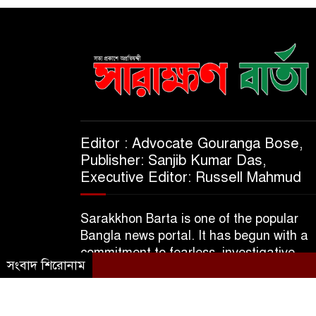
Editor : Advocate Gouranga Bose,
Publisher: Sanjib Kumar Das,
Executive Editor: Russell Mahmud
Sarakkhon Barta is one of the popular
Bangla news portal. It has begun with a
commitment to fearless, investigative,
সংবাদ শিরোনাম
informative & independent journalism.
© 2025 A Subsidiary of M/S Kajol Trader