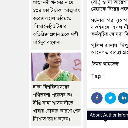
(সা.) ও মা আয়েশা
লাভ: নদী খননের নামে
মেয়েকে বিয়ের প্র
১৩৪ কোটি টাকা আত্মসাৎ
করেও বহাল তবিয়তে
ঘটনার পর বৃহস্পত
বিআইডব্লিউটিএ’র
একইসঙ্গে ইসলাম
কর্মসূচির ঘোষণা দ
অতিরিক্ত প্রধান প্রকৌশলী
সাইদুর রহমান!
পুলিশ জানায়, দিপ
আইনগত ব্যবস্থা গ্র
লিমন আহম্মেদ
Tag :
ঢাকা বিশ্ববিদ্যালয়ের
প্রথিতযশা প্রফেসর ডঃ
দীপ্তি সাহা শ্বাসনালীতে
খাবার ঢোকার কারণে শেষ
About Author Infor
নিঃশ্বাস ত্যাগ করেন।।