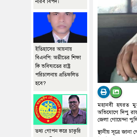
নীরব বিপদ।
ইতিহাসের আয়নায়
বিএনপি: অতীতের শিক্ষা
কি ভবিষ্যতের রাষ্ট্র
পরিচালনায় প্রতিফলিত
হবে?
মহানবী হযরত মুহা
অভিযোগে দিপু রায়
জেলা গোয়েন্দা পু
তথ্য গোপন করে চাকুরি
স্থানীয় সূত্রে জা