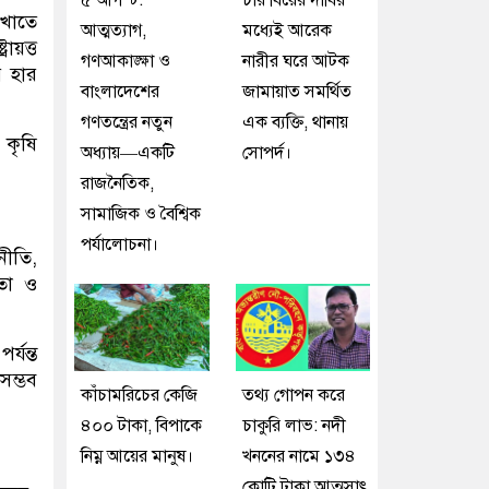
৫ আগস্ট:
চার বিয়ের দাবির
 খাতে
আত্মত্যাগ,
মধ্যেই আরেক
ায়ত্ত
গণআকাঙ্ক্ষা ও
নারীর ঘরে আটক
র হার
বাংলাদেশের
জামায়াত সমর্থিত
গণতন্ত্রের নতুন
এক ব্যক্তি, থানায়
 কৃষি
অধ্যায়—একটি
সোপর্দ।
রাজনৈতিক,
সামাজিক ও বৈশ্বিক
পর্যালোচনা।
নীতি,
লতা ও
্যন্ত
সম্ভব
কাঁচামরিচের কেজি
তথ্য গোপন করে
৪০০ টাকা, বিপাকে
চাকুরি লাভ: নদী
নিম্ন আয়ের মানুষ।
খননের নামে ১৩৪
কোটি টাকা আত্মসাৎ