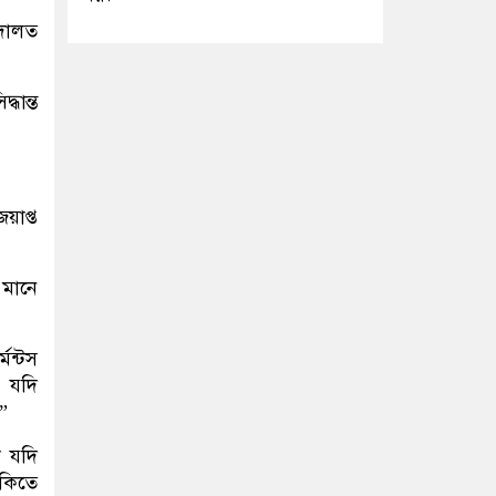
আদালত
ধান্ত
য়াপ্ত
 মানে
েন্টস
 যদি
”
া যদি
ঁকিতে