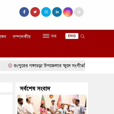
সব
াঙ্গন
সম্পাদকীয়
ENG
ংপুরের গঙ্গাচড়া উপজেলার ক্ষুদে সংগীতশিল্পী অনুশ্রী রায়ের স্বপ্ন প
সর্বশেষ সংবাদ