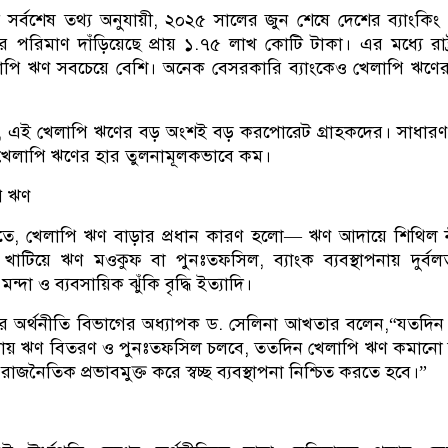
র সর্বশেষ তথ্য অনুযায়ী, ২০২৫ সালের জুন শেষে দেশের ব্যাংকিং
পরিমাণ দাঁড়িয়েছে প্রায় ১.৭৫ লাখ কোটি টাকা। এর মধ্যে রাষ্ট্র
লাপি ঋণ সবচেয়ে বেশি। অনেক বেসরকারি ব্যাংকেও খেলাপি ঋণে
ন, এই খেলাপি ঋণের বড় অংশই বড় করপোরেট গ্রাহকদের। সাধারণ
্তার খেলাপি ঋণের হার তুলনামূলকভাবে কম।
ি ঋণ
মতে, খেলাপি ঋণ বাড়ার প্রধান কারণ হলো— ঋণ আদায়ে শিথিল 
খাটিয়ে ঋণ মওকুফ বা পুনঃতফসিল, ব্যাংক ব্যবস্থাপনায় দুর্ব
 মন্দা ও ব্যবসায়িক ঝুঁকি বৃদ্ধি ইত্যাদি।
য়ের অর্থনীতি বিভাগের অধ্যাপক ড. সেলিনা আখতার বলেন,“যতদিন পর
ায় ঋণ বিতরণ ও পুনঃতফসিল চলবে, ততদিন খেলাপি ঋণ কমানো 
াজনৈতিক প্রভাবমুক্ত করে স্বচ্ছ ব্যবস্থাপনা নিশ্চিত করতে হবে।”