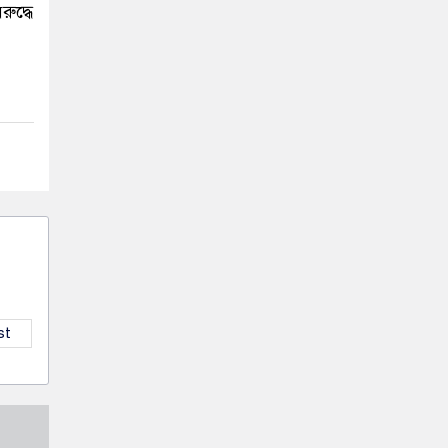
ুদ্ধে
st