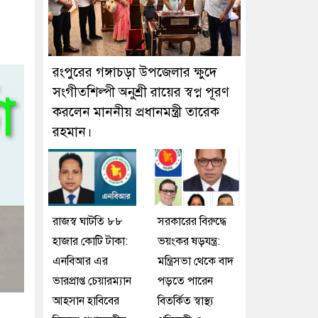
রংপুরের গঙ্গাচড়া উপজেলার ক্ষুদে
সংগীতশিল্পী অনুশ্রী রায়ের স্বপ্ন পূরণ
করলেন মাননীয় প্রধানমন্ত্রী তারেক
রহমান।
রাজস্ব ঘাটতি ৮৮
সরকারের বিরুদ্ধে
হাজার কোটি টাকা:
ভয়ংকর ষড়যন্ত্র:
এনবিআর এর
মন্ত্রিসভা থেকে বাদ
ভারপ্রাপ্ত চেয়ারম্যান
পড়তে পারেন
আহসান হাবিবের
বিতর্কিত স্বাস্থ্য