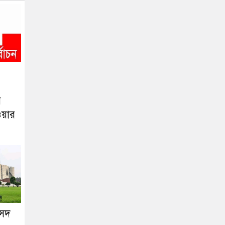
য়
হওয়ার
ংসদ