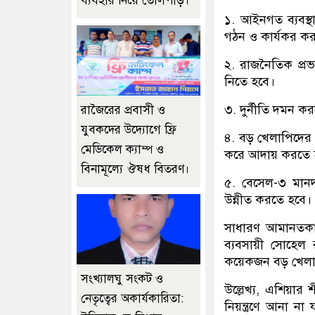
ব্যবহার নিয়ে তোলপাড়।
১. আইনগত ব্যবস্
গঠন ও কার্যকর ক
২. রাজনৈতিক প্রভা
নিতে হবে।
৩. দুর্নীতি দমন ক
রাজৈরের‌ প্রবাসী ও
যুবকদের উদ্যোগে ফ্রি
৪. বড় খেলাপিদের 
মেডিকেল ক্যাম্প ও
করে আদায় করতে 
বিনামূল্যে ঔষধ বিতরণ।
৫. বেসেল-৩ মানদণ্
উন্নীত করতে হবে।
সাধারণ আমানতকারী
ব্যবসায়ী সোহেল
কয়েকজন বড় খেলাপি
সংখ্যালঘু সংকট ও
উল্লেখ্য, এশিয়ার
নেতৃত্বের অকার্যকারিতা:
নিয়ন্ত্রণে আনা না