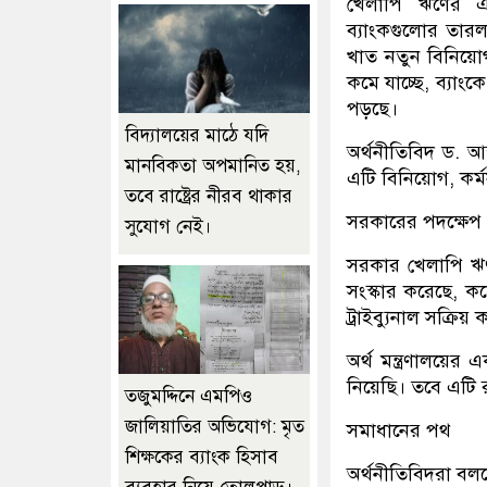
খেলাপি ঋণের এই
ব্যাংকগুলোর তার
খাত নতুন বিনিয়োগ 
কমে যাচ্ছে, ব্যাংক
পড়ছে।
বিদ্যালয়ের মাঠে যদি
অর্থনীতিবিদ ড. আ
মানবিকতা অপমানিত হয়,
এটি বিনিয়োগ, কর্ম
তবে রাষ্ট্রের নীরব থাকার
সরকারের পদক্ষেপ
সুযোগ নেই।
সরকার খেলাপি ঋণ 
সংস্কার করেছে, ক
ট্রাইব্যুনাল সক্র
অর্থ মন্ত্রণালয়ের
নিয়েছি। তবে এটি র
তজুমদ্দিনে এমপিও
জালিয়াতির অভিযোগ: মৃত
সমাধানের পথ
শিক্ষকের ব্যাংক হিসাব
অর্থনীতিবিদরা বলছ