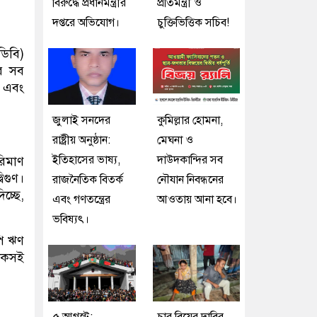
বিরুদ্ধে প্রধানমন্ত্রীর
প্রতিমন্ত্রী ও
দপ্তরে অভিযোগ।
চুক্তিভিত্তিক সচিব!
ডিবি)
র সব
ে এবং
জুলাই সনদের
কুমিল্লার হোমনা,
রাষ্ট্রীয় অনুষ্ঠান:
মেঘনা ও
ইতিহাসের ভাষ্য,
দাউদকান্দির সব
রিমাণ
গুণ।
রাজনৈতিক বিতর্ক
নৌযান নিবন্ধনের
চ্ছে,
এবং গণতন্ত্রের
আওতায় আনা হবে।
ভবিষ্যৎ।
পি ঋণ
টেকসই