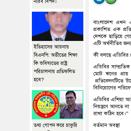
নীরব বিপদ।
বাংলাদেশ এখন এশ
প্রকাশিত এক প্
দেশকে ছাড়িয়ে গে
এটি অর্থনীতির জন্
ইতিহাসের আয়নায়
কী বলছে এডিবির প
বিএনপি: অতীতের শিক্ষা
কি ভবিষ্যতের রাষ্ট্র
এডিবির সাম্প্রতি
পরিচালনায় প্রতিফলিত
মোট ঋণের প্রায়
হবে?
প্রতিবেদনটিতে উল
বিনিয়োগের পরিবেশ ক
এডিবির এশিয়া অ্য
নিয়ন্ত্রণে আনতে ন
রাখা কঠিন হবে।”
বর্তমান অবস্থা
তথ্য গোপন করে চাকুরি