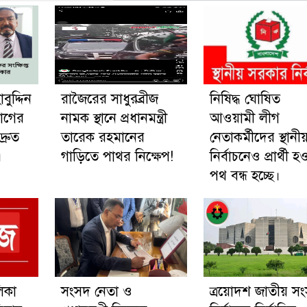
বুদ্দিন
রাজৈরের সাধুরব্রীজ
নিষিদ্ধ ঘোষিত
াগের
নামক স্থানে প্রধানমন্ত্রী
আওয়ামী লীগ
দ্রুত
তারেক রহমানের
নেতাকর্মীদের স্থানী
।
গাড়িতে পাথর নিক্ষেপ!
নির্বাচনেও প্রার্থী 
পথ বন্ধ হচ্ছে।
িকা
সংসদ নেতা ও
ত্রয়োদশ জাতীয় স