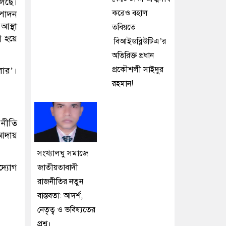
লছে।
করেও বহাল
ৎপাদন
আস্থা
তবিয়তে
ন হয়ে
বিআইডব্লিউটিএ’র
অতিরিক্ত প্রধান
প্রকৌশলী সাইদুর
লার’।
রহমান!
 নীতি
 আদায়
সংখ্যালঘু সমাজে
দ্যোগ
জাতীয়তাবাদী
রাজনীতির নতুন
বাস্তবতা: আদর্শ,
নেতৃত্ব ও ভবিষ্যতের
প্রশ্ন।