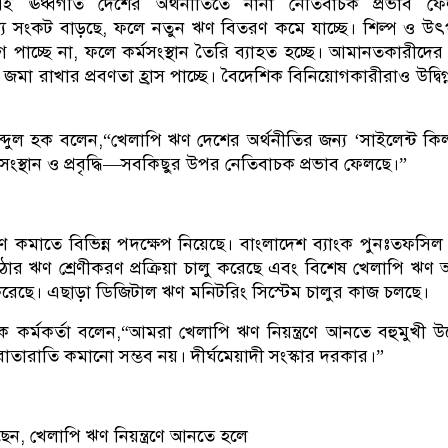
 ঊর্ধ্বগতি দেশের অর্থনীতিতে নানা নেতিবাচক প্রভাব ফে
ল্য সংকট বাড়ছে, ফলে নতুন ঋণ বিতরণ কমে যাচ্ছে। শিল্প ও উ
পাচ্ছে না, ফলে কর্মসংস্থান তৈরি ব্যাহত হচ্ছে। আমানতকারীদের 
ে জমা রাখার প্রবণতা হ্রাস পাচ্ছে। বৈদেশিক বিনিয়োগকারীরাও উদ্বিগ্
ব্দুল হক বলেন,“খেলাপি ঋণ দেশের অর্থনীতির জন্য ‘সাইলেন্ট কি
সংস্থান ও প্রবৃদ্ধি—সবকিছুর উপর নেতিবাচক প্রভাব ফেলছে।”
কমাতে বিভিন্ন পদক্ষেপ নিয়েছে। বাংলাদেশ ব্যাংক পুনঃতফসিল
ঠোর ঋণ শ্রেণীকরণ প্রক্রিয়া চালু করেছে এবং বিশেষ খেলাপি ঋণ
িয় করেছে। এছাড়া ডিজিটাল ঋণ মনিটরিং সিস্টেম চালুর কাজ চলছে।
 এক কর্মকর্তা বলেন,“আমরা খেলাপি ঋণ নিয়ন্ত্রণে আনতে বহুমুখী উ
াতারাতি কমানো সম্ভব নয়। দীর্ঘমেয়াদী সংস্কার দরকার।”
েন, খেলাপি ঋণ নিয়ন্ত্রণে আনতে হলে