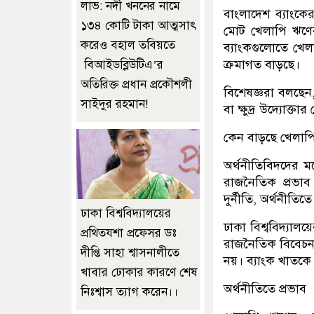
লাভ: নদী খননের নামে
বাংলাদেশ ব্যাংকে
১৩৪ কোটি টাকা আত্মসাৎ
মোট খেলাপি ঋণের 
করেও বহাল তবিয়তে
ব্যাংকগুলোতে খে
ক্রমাগত বাড়ছে।
বিআইডব্লিউটিএ’র
অতিরিক্ত প্রধান প্রকৌশলী
বিশেষজ্ঞরা বলছে
সাইদুর রহমান!
বা ক্ষুদ্র উদ্যোক
কেন বাড়ছে খেলাপ
অর্থনীতিবিদদের 
রাজনৈতিক প্রভাব 
দুর্নীতি, অর্থনীতিতে
ঢাকা বিশ্ববিদ্যালয়ের
ঢাকা বিশ্ববিদ্যাল
প্রথিতযশা প্রফেসর ডঃ
রাজনৈতিক বিবেচন
দীপ্তি সাহা শ্বাসনালীতে
নয়। ব্যাংক খাতকে র
খাবার ঢোকার কারণে শেষ
অর্থনীতিতে প্রভাব
নিঃশ্বাস ত্যাগ করেন।।