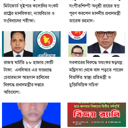
মিটফোর্ড সুইপার কলোনির সংকট
সংগীতশিল্পী অনুশ্রী রায়ের স্বপ্ন
রাষ্ট্রের মানবিকতা, ন্যায়বিচার ও
পূরণ করলেন মাননীয় প্রধানমন্ত্রী
সংবিধানের পরীক্ষা।
তারেক রহমান।
রাজস্ব ঘাটতি ৮৮ হাজার কোটি
সরকারের বিরুদ্ধে ভয়ংকর ষড়যন্ত্র:
টাকা: এনবিআর এর ভারপ্রাপ্ত
মন্ত্রিসভা থেকে বাদ পড়তে পারেন
চেয়ারম্যান আহসান হাবিবের
বিতর্কিত স্বাস্থ্য প্রতিমন্ত্রী ও
বিরুদ্ধে প্রধানমন্ত্রীর দপ্তরে
চুক্তিভিত্তিক সচিব!
অভিযোগ।