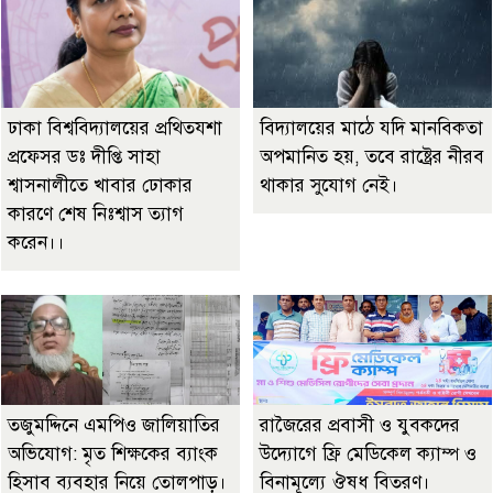
ঢাকা বিশ্ববিদ্যালয়ের প্রথিতযশা
বিদ্যালয়ের মাঠে যদি মানবিকতা
প্রফেসর ডঃ দীপ্তি সাহা
অপমানিত হয়, তবে রাষ্ট্রের নীরব
শ্বাসনালীতে খাবার ঢোকার
থাকার সুযোগ নেই।
কারণে শেষ নিঃশ্বাস ত্যাগ
করেন।।
তজুমদ্দিনে এমপিও জালিয়াতির
রাজৈরের‌ প্রবাসী ও যুবকদের
অভিযোগ: মৃত শিক্ষকের ব্যাংক
উদ্যোগে ফ্রি মেডিকেল ক্যাম্প ও
হিসাব ব্যবহার নিয়ে তোলপাড়।
বিনামূল্যে ঔষধ বিতরণ।