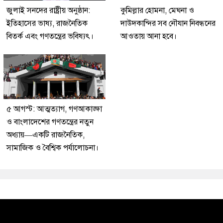
জুলাই সনদের রাষ্ট্রীয় অনুষ্ঠান:
কুমিল্লার হোমনা, মেঘনা ও
ইতিহাসের ভাষ্য, রাজনৈতিক
দাউদকান্দির সব নৌযান নিবন্ধনের
বিতর্ক এবং গণতন্ত্রের ভবিষ্যৎ।
আওতায় আনা হবে।
৫ আগস্ট: আত্মত্যাগ, গণআকাঙ্ক্ষা
ও বাংলাদেশের গণতন্ত্রের নতুন
অধ্যায়—একটি রাজনৈতিক,
সামাজিক ও বৈশ্বিক পর্যালোচনা।