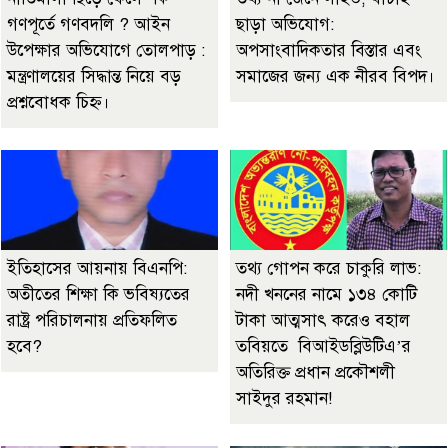
গণপূর্তে গণবদলি ? আইন
ছাড়া অভিযোগ:
উপেক্ষার অভিযোগে তোলপাড় :
অপসাংবাদিকতার বিস্তার এবং
মন্ত্রণালয়ের সিদ্ধান্ত নিয়ে বড়
সমাজের জন্য এক নীরব বিপদ।
প্রশ্নবোধক চিহ্ন।
ইতিহাসের আয়নায় বিএনপি:
তথ্য গোপন করে চাকুরি লাভ:
অতীতের শিক্ষা কি ভবিষ্যতের
নদী খননের নামে ১৩৪ কোটি
রাষ্ট্র পরিচালনায় প্রতিফলিত
টাকা আত্মসাৎ করেও বহাল
হবে?
তবিয়তে বিআইডব্লিউটিএ’র
অতিরিক্ত প্রধান প্রকৌশলী
সাইদুর রহমান!