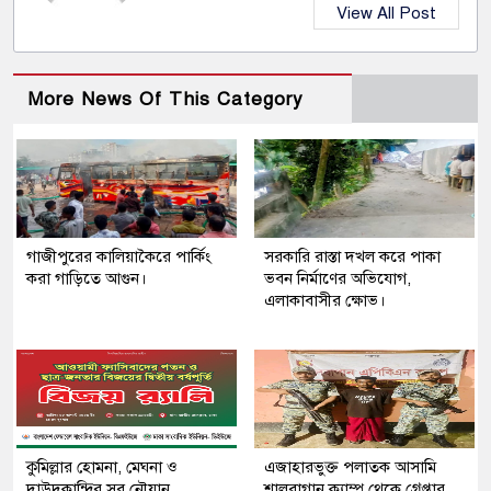
View All Post
More News Of This Category
গাজীপুরের কালিয়াকৈরে পার্কিং
সরকারি রাস্তা দখল করে পাকা
করা গাড়িতে আগুন।
ভবন নির্মাণের অভিযোগ,
এলাকাবাসীর ক্ষোভ।
কুমিল্লার হোমনা, মেঘনা ও
এজাহারভুক্ত পলাতক আসামি
দাউদকান্দির সব নৌযান
শালবাগান ক্যাম্প থেকে গ্রেপ্তার,