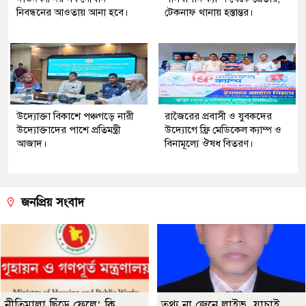
নিবন্ধনের আওতায় আনা হবে।
টেকনাফ থানায় হস্তান্তর।
উদ্যোক্তা বিকাশে পঞ্চগড়ে নারী
রাজৈরের‌ প্রবাসী ও যুবকদের
উদ্যোক্তাদের পাশে প্রতিমন্ত্রী
উদ্যোগে ফ্রি মেডিকেল ক্যাম্প ও
আজাদ।
বিনামূল্যে ঔষধ বিতরণ।
জনপ্রিয় সংবাদ
নীতিমালা ছিঁড়ে ফেলে’ কি
তথ্য না জেনে লাইভ, যাচাই