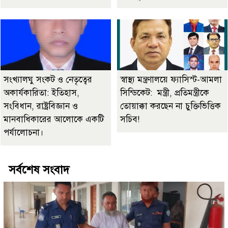
সংখ্যালঘু সংকট ও নেতৃত্বের
স্বাস্থ্য মন্ত্রণালয়ে ফ্যাসিস্ট-আমলা
অকার্যকারিতা: ইতিহাস,
সিন্ডিকেট: মন্ত্রী, প্রতিমন্ত্রীকে
সংবিধান, রাষ্ট্রবিজ্ঞান ও
তোয়াক্কা করছেন না চুক্তিভিত্তিক
মানবাধিকারের আলোকে একটি
সচিব!
পর্যালোচনা।
সর্বশেষ সংবাদ