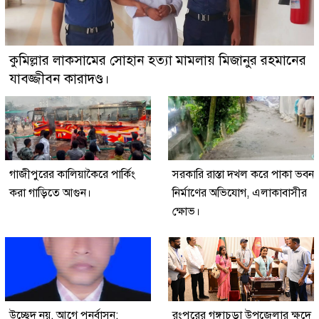
কুমিল্লার লাকসামের সোহান হত্যা মামলায় মিজানুর রহমানের
যাবজ্জীবন কারাদণ্ড।
গাজীপুরের কালিয়াকৈরে পার্কিং
সরকারি রাস্তা দখল করে পাকা ভবন
করা গাড়িতে আগুন।
নির্মাণের অভিযোগ, এলাকাবাসীর
ক্ষোভ।
উচ্ছেদ নয়, আগে পুনর্বাসন:
রংপুরের গঙ্গাচড়া উপজেলার ক্ষুদে