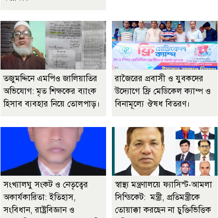
তজুমদ্দিনে এমপিও জালিয়াতির
রাজৈরের‌ প্রবাসী ও যুবকদের
অভিযোগ: মৃত শিক্ষকের ব্যাংক
উদ্যোগে ফ্রি মেডিকেল ক্যাম্প ও
হিসাব ব্যবহার নিয়ে তোলপাড়।
বিনামূল্যে ঔষধ বিতরণ।
সংখ্যালঘু সংকট ও নেতৃত্বের
স্বাস্থ্য মন্ত্রণালয়ে ফ্যাসিস্ট-আমলা
অকার্যকারিতা: ইতিহাস,
সিন্ডিকেট: মন্ত্রী, প্রতিমন্ত্রীকে
সংবিধান, রাষ্ট্রবিজ্ঞান ও
তোয়াক্কা করছেন না চুক্তিভিত্তিক