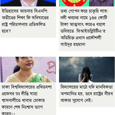
ইতিহাসের আয়নায় বিএনপি:
তথ্য গোপন করে চাকুরি লাভ:
অতীতের শিক্ষা কি ভবিষ্যতের
নদী খননের নামে ১৩৪ কোটি
রাষ্ট্র পরিচালনায় প্রতিফলিত
টাকা আত্মসাৎ করেও বহাল
হবে?
তবিয়তে বিআইডব্লিউটিএ’র
অতিরিক্ত প্রধান প্রকৌশলী
সাইদুর রহমান!
ঢাকা বিশ্ববিদ্যালয়ের প্রথিতযশা
বিদ্যালয়ের মাঠে যদি মানবিকতা
প্রফেসর ডঃ দীপ্তি সাহা
অপমানিত হয়, তবে রাষ্ট্রের নীরব
শ্বাসনালীতে খাবার ঢোকার
থাকার সুযোগ নেই।
কারণে শেষ নিঃশ্বাস ত্যাগ
করেন।।