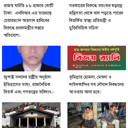
রাজস্ব ঘাটতি ৮৮ হাজার কোটি
সরকারের বিরুদ্ধে ভয়ংকর ষড়যন্ত্র:
টাকা: এনবিআর এর ভারপ্রাপ্ত
মন্ত্রিসভা থেকে বাদ পড়তে পারেন
চেয়ারম্যান আহসান হাবিবের
বিতর্কিত স্বাস্থ্য প্রতিমন্ত্রী ও
বিরুদ্ধে প্রধানমন্ত্রীর দপ্তরে
চুক্তিভিত্তিক সচিব!
অভিযোগ।
জুলাই সনদের রাষ্ট্রীয় অনুষ্ঠান:
কুমিল্লার হোমনা, মেঘনা ও
ইতিহাসের ভাষ্য, রাজনৈতিক
দাউদকান্দির সব নৌযান নিবন্ধনের
বিতর্ক এবং গণতন্ত্রের ভবিষ্যৎ।
আওতায় আনা হবে।