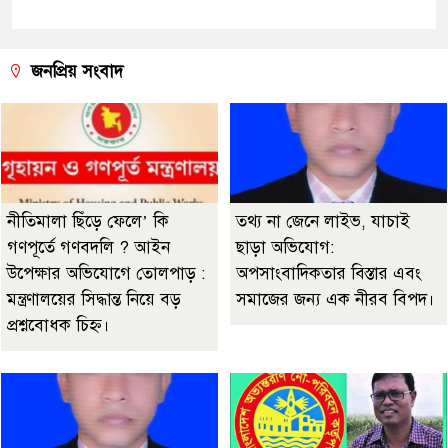
জনপ্রিয় সংবাদ
নীতিমালা ছিঁড়ে ফেলে’ কি
তথ্য না জেনে লাইভ, যাচাই
গণপূর্তে গণবদলি ? আইন
ছাড়া অভিযোগ:
উপেক্ষার অভিযোগে তোলপাড় :
অপসাংবাদিকতার বিস্তার এবং
মন্ত্রণালয়ের সিদ্ধান্ত নিয়ে বড়
সমাজের জন্য এক নীরব বিপদ।
প্রশ্নবোধক চিহ্ন।