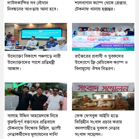
দাউদকান্দির সব নৌযান
শালবাগান ক্যাম্প থেকে গ্রেপ্তার,
নিবন্ধনের আওতায় আনা হবে।
টেকনাফ থানায় হস্তান্তর।
উদ্যোক্তা বিকাশে পঞ্চগড়ে নারী
রাজৈরের‌ প্রবাসী ও যুবকদের
উদ্যোক্তাদের পাশে প্রতিমন্ত্রী
উদ্যোগে ফ্রি মেডিকেল ক্যাম্প ও
আজাদ।
বিনামূল্যে ঔষধ বিতরণ।
সালাহ উদ্দিন আহমেদকে নিয়ে
ফেক ফেসবুক আইডি হতে
কুরুচিপূর্ণ বক্তব্যের প্রতিবাদে
ভিত্তিহীন সংবাদ প্রচার করায়
টেকনাফে বিক্ষোভ মিছিল, ত্যাগী
বদলগাছীতে যুবদল নেতার
নেতাকর্মীদের মূল্যায়নের দাবি!
সংবাদ সম্মেলন।