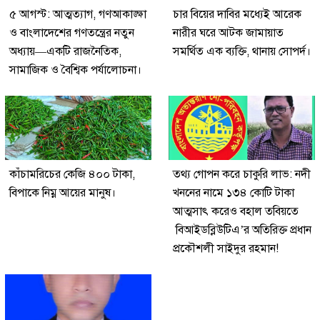
৫ আগস্ট: আত্মত্যাগ, গণআকাঙ্ক্ষা
চার বিয়ের দাবির মধ্যেই আরেক
ও বাংলাদেশের গণতন্ত্রের নতুন
নারীর ঘরে আটক জামায়াত
অধ্যায়—একটি রাজনৈতিক,
সমর্থিত এক ব্যক্তি, থানায় সোপর্দ।
সামাজিক ও বৈশ্বিক পর্যালোচনা।
কাঁচামরিচের কেজি ৪০০ টাকা,
তথ্য গোপন করে চাকুরি লাভ: নদী
বিপাকে নিম্ন আয়ের মানুষ।
খননের নামে ১৩৪ কোটি টাকা
আত্মসাৎ করেও বহাল তবিয়তে
বিআইডব্লিউটিএ’র অতিরিক্ত প্রধান
প্রকৌশলী সাইদুর রহমান!