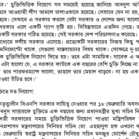
ে।’ চুক্তিভিত্তিক নিয়োগ সব সময়েই হয়েছে জানিয়ে আবদুল 
তবে আওয়ামী লীগ আমলে ঢালাওভাবে হয়েছে। সেভাবে যেন না হয়
হবে। সেভাবে এ সরকার করলে সেটা সরকার ও দেশের জন্য ভাল
রকার এলে একটি গ্যাপ সৃষ্টি হয়। বিভিন্নভাবে এতদিন গেছে। 
য়ে একটি সরকার গঠিত হয়েছে। সেই সরকার দেশ পরিচালনাও করেছে
মাধ্যমে দলীয় সরকার এসেছে। প্রত্যেকটি সরকারের নিজস্ব কিছু 
নিফেস্টো থাকে, সেগুলো বাস্তবায়নের বিষয় থাকে। সেক্ষেত্রে দু-
ক্তিকে চুক্তিভিত্তিক নিয়োগ দিতে হয়। তবে এটা সাময়িক। সাবেক এ
টা ভালো যে, এ সরকার কাউকে এক বছরের বেশি চুক্তি দিচ্ছে না
 তার পারফরম্যান্স ভালো, তাহলে তার মেয়াদ বাড়বে। না হয় এ
েওয়া উচিত হবে।’
্তিতে যত নিয়োগ:
ৃত্বাধীন বিএনপি সরকার দায়িত্ব নেওয়ার পর ১৮ ফেব্রুয়ারি অবসরপ্
স সাত্তারকে চুক্তিতে এক বছরের জন্য প্রধানমন্ত্রীর মুখ্য সচিব 
র্তী সরকারের সময়ে চুক্তিভিত্তিক নিয়োগ পাওয়া মন্ত্রিপরিষদ
প্রশাসন মন্ত্রণালয়ের সিনিয়র সচিব মো. এহছানুল হক এখনো দা
ব্রুয়ারি স্বরাষ্ট্র মন্ত্রণালয়ের সিনিয়র সচিব মনজুর মোর্শেদ চৌধ