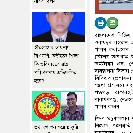
নীরব বিপদ।
বাংলাদেশ সিভিল স
ওবায়দুর রহমান ২০
ইতিহাসের আয়নায়
পালন করছিলেন। 
বিএনপি: অতীতের শিক্ষা
(বিশেষ ভারপ্রাপ্
কর্মজীবন এবং পে
কি ভবিষ্যতের রাষ্ট্র
ব্যবস্থাপনা বিভাগ থ
পরিচালনায় প্রতিফলিত
বিসিএস (প্রশাসন) 
হবে?
জেলা প্রশাসনে স
পঞ্চগড়, বাগেরহ
নারায়ণগঞ্জ, নেত্
পালন করেন।
শিল্প মন্ত্রণালয়ে
নিয়োগ, পদোন্নতি 
তথ্য গোপন করে চাকুরি
করছিলেন। ২০২৬ সা