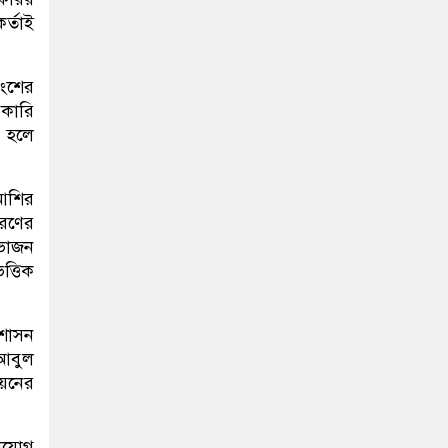
র্তাই
াংশের
রকারি
া হলে
 আশির
করণের
াভাজন
ত্তিক
রশাসন
 আবুল
ণয়নের
নিয়োগ