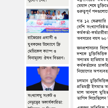
সুযোগ নেই।
মেয়াদ শেষে চুক্ত
গুরুত্বপূর্ণ পদগুল
গত ১২ ফেব্রুয়ারি 
বেশি সংখ্যাগরিষ্
কর্মকর্তা-কর্মচার
রাজৈরের‌ প্রবাসী ও
অবসরের বয়স ৬০ 
যুবকদের উদ্যোগে ফ্রি
জনপ্রশাসনের বিশ
মেডিকেল ক্যাম্প ও
দশকে চুক্তিভিত্ত
বিনামূল্যে ঔষধ বিতরণ।
অন্যতম হাতিয়ার হ
কর্মকর্তাদের চাক
নিয়োগের অপব্যবহা
চলমান চুক্তিভিত্
প্রতিমন্ত্রী ইসমা
মাল আবদুল মুহিত।
সংখ্যালঘু সংকট ও
তাগিদ দিয়েছিলেন 
নেতৃত্বের অকার্যকারিতা:
একজন অতিরিক্ত স