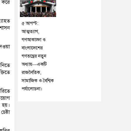
ট করে
্যাহত
৫ আগস্ট:
রশাসন
আত্মত্যাগ,
গণআকাঙ্ক্ষা ও
দেওয়া
বাংলাদেশের
গণতন্ত্রের নতুন
অধ্যায়—একটি
নিতে
্তিতে
রাজনৈতিক,
সামাজিক ও বৈশ্বিক
পর্যালোচনা।
করিতে
নিয়োগ
থ হয়।
েষ্টা
াকরির