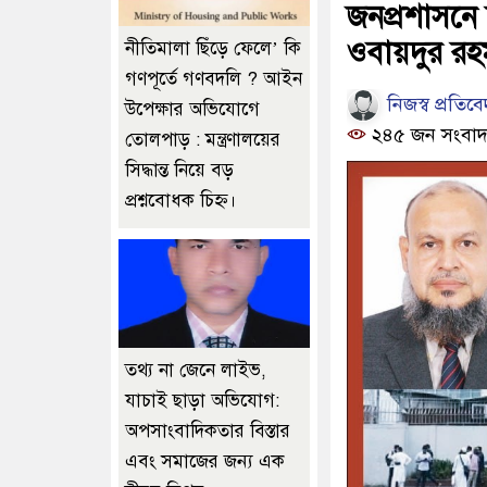
জনপ্রশাসনে 
ওবায়দুর রহম
নীতিমালা ছিঁড়ে ফেলে’ কি
গণপূর্তে গণবদলি ? আইন
নিজস্ব প্রতিব
উপেক্ষার অভিযোগে
২৪৫ জন সংবাদ
তোলপাড় : মন্ত্রণালয়ের
সিদ্ধান্ত নিয়ে বড়
প্রশ্নবোধক চিহ্ন।
তথ্য না জেনে লাইভ,
যাচাই ছাড়া অভিযোগ:
অপসাংবাদিকতার বিস্তার
এবং সমাজের জন্য এক