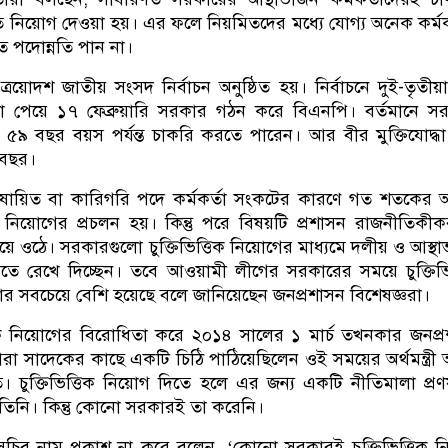
িতে নিয়োগ দেওয়া হয়। এর ফলে নিয়মিতদের মধ্যে যোগ্য অনেক কর্মক
োতে পদোন্নতি পান না।
ত্রয়োদশ জাতীয় সংসদ নির্বাচন অনুষ্ঠিত হয়। নির্বাচনে দুই-তৃতীয়
ঠতা পেয়ে ১৭ ফেব্রুয়ারি সরকার গঠন করে বিএনপি। বর্তমানে স
ীরা ৫৯ বছর বয়স পর্যন্ত চাকরি করতে পারেন। আর বীর মুক্তিযোদ্ধ
বছর।
েষায়িত বা কারিগরি পদে কর্মকর্তা সংকটের কারণে গত শতকের
িক নিয়োগের প্রচলন হয়। কিন্তু পরে বিষয়টি প্রশাসন রাজনীতিকী
য়ে ওঠে। সরকারগুলো চুক্তিভিত্তিক নিয়োগের মাধ্যমে দলীয় ও আস্থ
রিতে রেখে দিচ্ছেন। তবে আওয়ামী লীগের সরকারের সময়ে চুক্তিভি
র সবচেয়ে বেশি হয়েছে বলে জানিয়েছেন জনপ্রশাসন বিশেষজ্ঞরা।
তিক নিয়োগের বিরোধিতা করে ২০১৪ সালের ১ মার্চ তখনকার জনপ্
ত আরা সাদেকের কাছে একটি চিঠি পাঠিয়েছিলেন ওই সময়ের অর্থমন্ত্রী
 চুক্তিভিত্তিক নিয়োগ দিতে হলে এর জন্য একটি নীতিমালা প্র
তিনি। কিন্তু কোনো সরকারই তা করেনি।
চিব নাম প্রকাশ না করে বলেন, ‘কোনো সরকারই চুক্তিভিত্তিক 