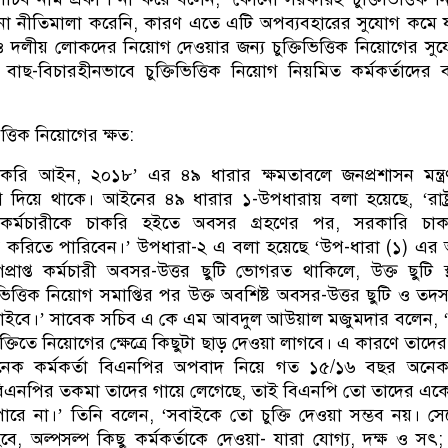
 কোনো নীতিমালা করেনি, কারণ এতে এটি অপব্যবহারের সুযোগ কমে 
 দলীয় লোকদের নিয়োগ দেওয়ার জন্য চুক্তিভিত্তিক নিয়োগের সু
বাছ-বিচারহীনভাবে চুক্তিভিত্তিক নিয়োগ নিয়মিত কর্মকর্তাদের ব
িত্তিক নিয়োগের ক্ষত:
করি আইন, ২০১৮’ এর ৪৯ ধারার ক্ষমতাবলে জনপ্রশাসন মন্ত্
য়োগ দিয়ে থাকে। আইনের ৪৯ ধারার ১-উপধারায় বলা হয়েছে, ‘রাষ্ট
ো কর্মচারীকে চাকরি হইতে অবসর গ্রহণের পর, সরকারি চাক
য়োগ করিতে পারিবেন।’ উপধারা-২ এ বলা হয়েছে ‘উপ-ধারা (১) এর
োগপ্রাপ্ত কর্মচারী অবসর-উত্তর ছুটি ভোগরত থাকিলে, উক্ত ছুটি স
িত্তিক নিয়োগ সমাপ্তির পর উক্ত অবশিষ্ট অবসর-উত্তর ছুটি ও তদ্সংশ্
যাইবে।’ সাবেক সচিব এ কে এম আবদুল আউয়াল মজুমদার বলেন, 
তিতে নিয়োগের ক্ষেত্রে কিছুটা ছাড় দেওয়া লাগবে। এ কারণে তাদের চ
নেক কর্মকর্তা বিএনপির অপবাদ নিয়ে গত ১৫/১৬ বছর অনেক 
বিএনপির তকমা তাদের গায়ে লেগেছে, তাই বিএনপি তো তাদের এক
ারে না।’ তিনি বলেন, ‘সবাইকে তো চুক্তি দেওয়া সম্ভব নয়। সেক্ষ
, অল্পসল্প কিছু কর্মকর্তাকে দেওয়া- যারা যোগ্য, দক্ষ ও সৎ;