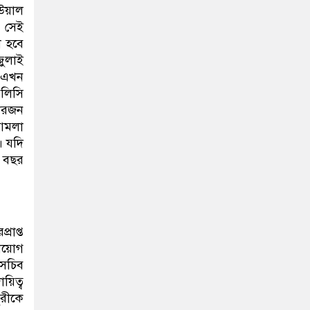
আউয়াল
, সেই
ো হবে
জুলাই
। এখন
পলিসি
চারজন
 আমলা
। যদি
ক বছর
রাপ্ত
নিয়োগ
 সচিব
য়িত্ব
ুরীকে