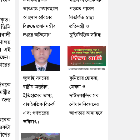
এনবিআর এর
মন্ত্রিসভা থেকে বাদ
ভারপ্রাপ্ত চেয়ারম্যান
পড়তে পারেন
আহসান হাবিবের
বিতর্কিত স্বাস্থ্য
ীকৃত।
বিরুদ্ধে প্রধানমন্ত্রীর
প্রতিমন্ত্রী ও
 তিনি
াবাদী
দপ্তরে অভিযোগ।
চুক্তিভিত্তিক সচিব!
রণালয়
ের এই
েছেন।
ারের
জুলাই সনদের
কুমিল্লার হোমনা,
চিবকে
রাষ্ট্রীয় অনুষ্ঠান:
মেঘনা ও
ত্রীর
ইতিহাসের ভাষ্য,
দাউদকান্দির সব
 জন্য
রাজনৈতিক বিতর্ক
নৌযান নিবন্ধনের
এবং গণতন্ত্রের
আওতায় আনা হবে।
 অনেক
ভবিষ্যৎ।
 একটা
লীগের