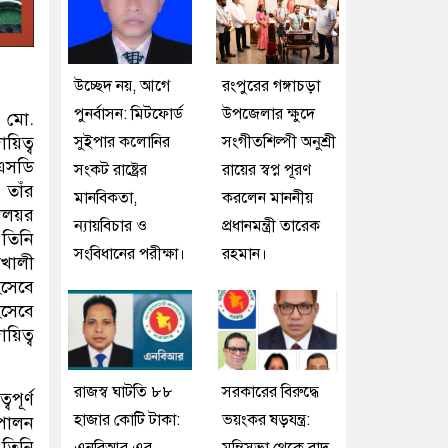
উচ্ছেদ নয়, আগে
রংপুরের গঙ্গাচড়া
পুনর্বাসন: মিটফোর্ড
উপজেলার ক্ষুদে
া মো.
সুইপার কলোনির
সংগীতশিল্পী অনুশ্রী
য়িত্ব
এসডি
সংকট রাষ্ট্রের
রায়ের স্বপ্ন পূরণ
 তাঁর
মানবিকতা,
করলেন মাননীয়
যালয়র
ন্যায়বিচার ও
প্রধানমন্ত্রী তারেক
। তিনি
সংবিধানের পরীক্ষা।
রহমান।
াখালী
িসেবে
সেবে
য়িত্ব
রাজস্ব ঘাটতি ৮৮
সরকারের বিরুদ্ধে
পূর্ণ
হাজার কোটি টাকা:
ভয়ংকর ষড়যন্ত্র:
 পালন
 তিনি