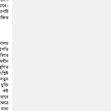
যাবে।
যোগটি
ঞ্চিত
রণালয়
্রপতি
রিতে
 অধীন
্থগিত
লিষ্ট
‘নতুন
ুক্তি
কষ্ট
েবারে
েত্রে
 যারা