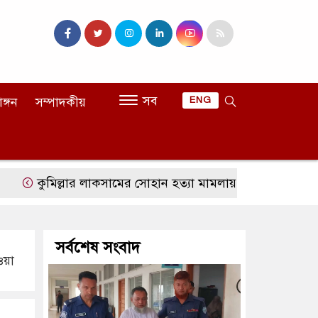
সব
াঙ্গন
সম্পাদকীয়
ENG
মিল্লার লাকসামের সোহান হত্যা মামলায় মিজানুর রহমানের যাবজ্জীব
সর্বশেষ সংবাদ
ওয়া