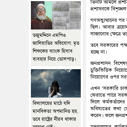
তিনটি আমলে প্রশাস
প্রশাসনকে বিশৃঙ্খ
গণঅভ্যুত্থানের পর
ছিল। আবার ত্রয়ো
সাজানোর ক্ষেত্রে তা
তজুমদ্দিনে এমপিও
জালিয়াতির অভিযোগ: মৃত
তবে সরকারের পক্ষ 
শিক্ষকের ব্যাংক হিসাব
হচ্ছে না।
ব্যবহার নিয়ে তোলপাড়।
জনপ্রশাসন বিশে
চুক্তিভিত্তিক নিয়
নিয়োগের ওপর সরক
এখন ‘সরকারি চাক
ফেরাতে পারে সরকা
দিলে কর্মকর্তাদে
বিদ্যালয়ের মাঠে যদি
ভবিষ্যতের কথা ভেব
মানবিকতা অপমানিত হয়,
করেন। ফলে জনপ্রশা
তবে রাষ্ট্রের নীরব থাকার
মন্ত্রণালয়ের কর্