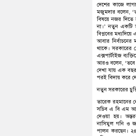
দেশের কাজে লাগব
মজুমদার বলেন, ‘
বিষয়ে নজর দিতে 
না।’ নতুন একটি স
বিপ্লবের মধ্যদি
আবার নির্বাচনের 
থাকে। সরকারের মে
এক্সপার্টাইজ ব্য
আরও বলেন, ‘তবে এ
দেখা যায় এক বছর
পরই বিদায় করে দ
নতুন সরকারের চুক
তারেক রহমানের নেত
সচিব এ বি এম আবদু
দেওয়া হয়। অন্তরব
নাসিমুল গনি ও জন
পালন করছেন। ২৪ ফে