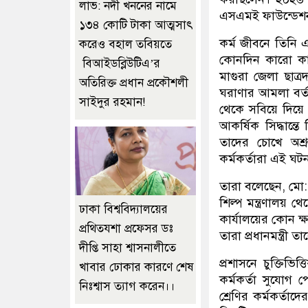
লাভ: নদী খননের নামে
এসএমই ফাউন্ডেশন-
১৩৪ কোটি টাকা আত্মসাৎ
কর্ম জীবনে তিনি এ
করেও বহাল তবিয়তে
কোনদিন কারো কাছ
বিআইডব্লিউটিএ’র
মাগুরা জেলা ছাত্
অতিরিক্ত প্রধান প্রকৌশলী
ঘরাণার আমলা বর্ত
সাইদুর রহমান!
থেকে সবিয়ে দিয়ে
আকর্ষিক সিদ্ধান্ত
তাদের চোখে অশ্
কর্মকর্তারা এই ঘট
তারা বলেছেন, মো:
শিল্প মন্ত্রণালয় 
ঢাকা বিশ্ববিদ্যালয়ের
কার্যালয়ের কোন ক
প্রথিতযশা প্রফেসর ডঃ
তারা প্রধানমন্ত্রী
দীপ্তি সাহা শ্বাসনালীতে
প্রশাসনে চুক্তিভ
খাবার ঢোকার কারণে শেষ
কর্মকর্তা সুযোগ
নিঃশ্বাস ত্যাগ করেন।।
শ্রেণির কর্মকর্ত