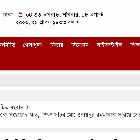
ঢাকা
০৪:৩৩ অপরাহ্ন, শনিবার, ০৮ অগাস্ট
২০২৬, ২৪ শ্রাবণ ১৪৩৩ বঙ্গাব্দ
র্থনীতি
খেলাধুলা
ফিচার
বিনোদন
লাইফস্টাইল
শিক্ষ
কু
িত সংবাদ
িত্তিক নিয়োগের ক্ষত, শিল্প সচিব মো: ওবায়দুর রহমানকে সরিয়ে দে