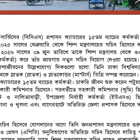
ার্ভিসের (বিসিএস) প্রশাসন ক্যাডারের ১৫তম ব্যাচের কর্মকর্ত
২৫ সালের ফেব্রুয়ারি থেকে শিল্প মন্ত্রণালয়ের সচিব হিসেবে দা
২০২৬ সালের ০৯ জুন তারিখে তাকে শিল্প মন্ত্রণালয় থেকে ও
ত কর্মকর্তা) করে তাঁর জায়গায় নতুন সচিব নিয়োগ দেওয়া হয়েছে।
শাজীবনের উল্লেখযোগ্য দিকগুলো হলো: তিনি ঢাকা বিশ্ববিদ্
েকে স্নাতক (স্নাতক) ও স্নাতকোত্তর (মাস্টার্স) ডিগ্রি সম্পন্ন করেছেন
ক্যাডারের ১৫তম ব্যাচের কর্মকর্তা। চাকরি জীবন শুরু করেন পটুয়
হকারী কমিশনার হিসেবে। পরবর্তীতে সহকারী কমিশনার (ভূমি) হ
াট ও নালিতাবাড়ী; উপজেলা নির্বাহী কর্মকর্তা (ইউএনও) হি
রকোনা ও খুলনা এবং বাগেরহাটে অতিরিক্ত জেলা প্রশাসক হিসেবে দা
র সচিব হিসেবে যোগদানের আগে তিনি জনপ্রশাসন মন্ত্রণালয়ের গুরুত্ব
ও প্রেষণ (এপিডি) অনুবিভাগের অতিরিক্ত সচিব হিসেবে দায়িত্ব
লের জানুয়ারি মাসে শিল্প মন্ত্রণালয়ের সচিব পদের পাশাপাশি