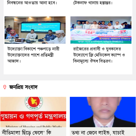
নিবন্ধনের আওতায় আনা হবে।
টেকনাফ থানায় হস্তান্তর।
উদ্যোক্তা বিকাশে পঞ্চগড়ে নারী
রাজৈরের‌ প্রবাসী ও যুবকদের
উদ্যোক্তাদের পাশে প্রতিমন্ত্রী
উদ্যোগে ফ্রি মেডিকেল ক্যাম্প ও
আজাদ।
বিনামূল্যে ঔষধ বিতরণ।
জনপ্রিয় সংবাদ
নীতিমালা ছিঁড়ে ফেলে’ কি
তথ্য না জেনে লাইভ, যাচাই