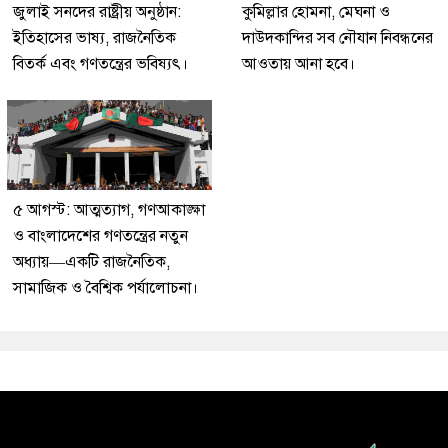
জুলাই সনদের রাষ্ট্রীয় অনুষ্ঠান:
কুমিল্লার হোমনা, মেঘনা ও
ইতিহাসের ভাষ্য, রাজনৈতিক
দাউদকান্দির সব নৌযান নিবন্ধনের
বিতর্ক এবং গণতন্ত্রের ভবিষ্যৎ।
আওতায় আনা হবে।
৫ আগস্ট: আত্মত্যাগ, গণআকাঙ্ক্ষা
ও বাংলাদেশের গণতন্ত্রের নতুন
অধ্যায়—একটি রাজনৈতিক,
সামাজিক ও বৈশ্বিক পর্যালোচনা।