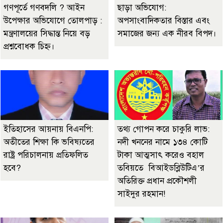
গণপূর্তে গণবদলি ? আইন
ছাড়া অভিযোগ:
উপেক্ষার অভিযোগে তোলপাড় :
অপসাংবাদিকতার বিস্তার এবং
মন্ত্রণালয়ের সিদ্ধান্ত নিয়ে বড়
সমাজের জন্য এক নীরব বিপদ।
প্রশ্নবোধক চিহ্ন।
ইতিহাসের আয়নায় বিএনপি:
তথ্য গোপন করে চাকুরি লাভ:
অতীতের শিক্ষা কি ভবিষ্যতের
নদী খননের নামে ১৩৪ কোটি
রাষ্ট্র পরিচালনায় প্রতিফলিত
টাকা আত্মসাৎ করেও বহাল
হবে?
তবিয়তে বিআইডব্লিউটিএ’র
অতিরিক্ত প্রধান প্রকৌশলী
সাইদুর রহমান!