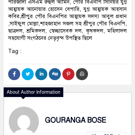
পীরজাদা এসএম রুহুল আমিন, পৌর বিএনপি সিনিয়র যুগ্ন
আহ্বায়ক আনোয়ার হোসেন বেপারি, যুগ্ন আহ্বায়ক আহসান
কবির,শ্রীপুর পৌর বিএনপির আহ্বায়ক সদস্য আবুল প্রধান
,সাইফুল মোল্লা,শাহজাহান সজল সহ শ্রীপুর পৌর বিএনপি,
ছাত্রদল, শ্রমিকদল, স্বেচ্ছাসেবক দল, কৃষকদল, মহিলাদল
সহযোগী সংগঠনের নেতৃবৃন্দ উপস্থিত ছিলে
Tag :
About Author Information
GOURANGA BOSE