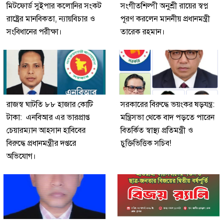
মিটফোর্ড সুইপার কলোনির সংকট
সংগীতশিল্পী অনুশ্রী রায়ের স্বপ্ন
রাষ্ট্রের মানবিকতা, ন্যায়বিচার ও
পূরণ করলেন মাননীয় প্রধানমন্ত্রী
সংবিধানের পরীক্ষা।
তারেক রহমান।
রাজস্ব ঘাটতি ৮৮ হাজার কোটি
সরকারের বিরুদ্ধে ভয়ংকর ষড়যন্ত্র:
টাকা: এনবিআর এর ভারপ্রাপ্ত
মন্ত্রিসভা থেকে বাদ পড়তে পারেন
চেয়ারম্যান আহসান হাবিবের
বিতর্কিত স্বাস্থ্য প্রতিমন্ত্রী ও
বিরুদ্ধে প্রধানমন্ত্রীর দপ্তরে
চুক্তিভিত্তিক সচিব!
অভিযোগ।