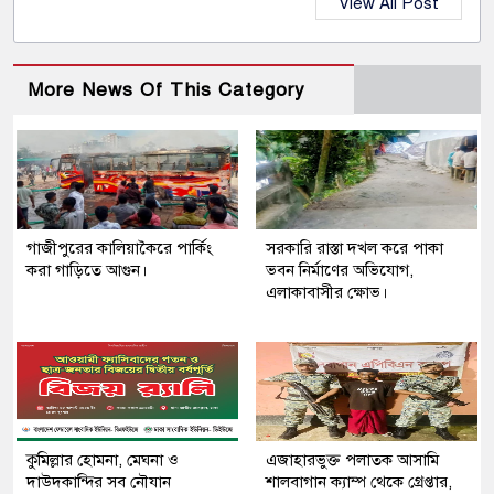
View All Post
More News Of This Category
গাজীপুরের কালিয়াকৈরে পার্কিং
সরকারি রাস্তা দখল করে পাকা
করা গাড়িতে আগুন।
ভবন নির্মাণের অভিযোগ,
এলাকাবাসীর ক্ষোভ।
কুমিল্লার হোমনা, মেঘনা ও
এজাহারভুক্ত পলাতক আসামি
দাউদকান্দির সব নৌযান
শালবাগান ক্যাম্প থেকে গ্রেপ্তার,