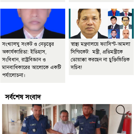
সংখ্যালঘু সংকট ও নেতৃত্বের
স্বাস্থ্য মন্ত্রণালয়ে ফ্যাসিস্ট-আমলা
অকার্যকারিতা: ইতিহাস,
সিন্ডিকেট: মন্ত্রী, প্রতিমন্ত্রীকে
সংবিধান, রাষ্ট্রবিজ্ঞান ও
তোয়াক্কা করছেন না চুক্তিভিত্তিক
মানবাধিকারের আলোকে একটি
সচিব!
পর্যালোচনা।
সর্বশেষ সংবাদ