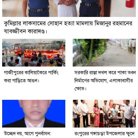
কুমিল্লার লাকসামের সোহান হত্যা মামলায় মিজানুর রহমানের
যাবজ্জীবন কারাদণ্ড।
গাজীপুরের কালিয়াকৈরে পার্কিং
সরকারি রাস্তা দখল করে পাকা ভবন
করা গাড়িতে আগুন।
নির্মাণের অভিযোগ, এলাকাবাসীর
ক্ষোভ।
উচ্ছেদ নয়, আগে পুনর্বাসন:
রংপুরের গঙ্গাচড়া উপজেলার ক্ষুদে