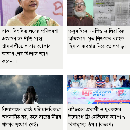
ঢাকা বিশ্ববিদ্যালয়ের প্রথিতযশা
তজুমদ্দিনে এমপিও জালিয়াতির
প্রফেসর ডঃ দীপ্তি সাহা
অভিযোগ: মৃত শিক্ষকের ব্যাংক
শ্বাসনালীতে খাবার ঢোকার
হিসাব ব্যবহার নিয়ে তোলপাড়।
কারণে শেষ নিঃশ্বাস ত্যাগ
করেন।।
বিদ্যালয়ের মাঠে যদি মানবিকতা
রাজৈরের‌ প্রবাসী ও যুবকদের
অপমানিত হয়, তবে রাষ্ট্রের নীরব
উদ্যোগে ফ্রি মেডিকেল ক্যাম্প ও
থাকার সুযোগ নেই।
বিনামূল্যে ঔষধ বিতরণ।