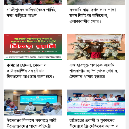
গাজীপুরের কালিয়াকৈরে পার্কিং
সরকারি রাস্তা দখল করে পাকা
করা গাড়িতে আগুন।
ভবন নির্মাণের অভিযোগ,
এলাকাবাসীর ক্ষোভ।
কুমিল্লার হোমনা, মেঘনা ও
এজাহারভুক্ত পলাতক আসামি
দাউদকান্দির সব নৌযান
শালবাগান ক্যাম্প থেকে গ্রেপ্তার,
নিবন্ধনের আওতায় আনা হবে।
টেকনাফ থানায় হস্তান্তর।
উদ্যোক্তা বিকাশে পঞ্চগড়ে নারী
রাজৈরের‌ প্রবাসী ও যুবকদের
উদ্যোক্তাদের পাশে প্রতিমন্ত্রী
উদ্যোগে ফ্রি মেডিকেল ক্যাম্প ও