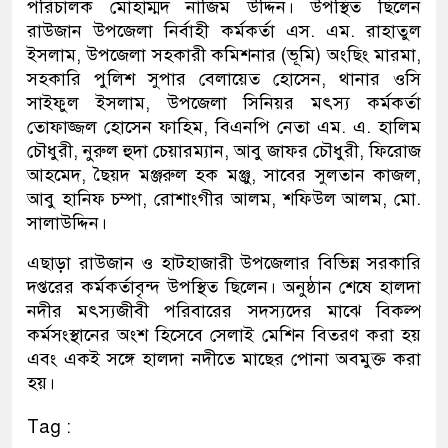
পরিচালক মোহাম্মদ নাজিম উদ্দিন। উপস্থিত ছিলেন
রাউজান উপজেলা নির্বাহী কর্মকর্তা এস. এম. রাহাতুল
ইসলাম, উপজেলা সহকারী কমিশনার (ভূমি) অংছিং মারমা,
সহকারি পুলিশ সুপার বেলায়েত হোসেন, থানার ওসি
সাইফুল ইসলাম, উপজেলা সিনিয়র মৎস্য কর্মকর্তা
তোফাজ্জল হোসেন ফাহিম, বিএনপি নেতা এম. এ. হালিম
চৌধুরী, নুরুল হুদা চেয়ারম্যান, আবু জাফর চৌধুরী, ফিরোজ
আহমেদ, ছৈয়দ মঞ্জরুল হক মঞ্জু, সাবের সুলতান কাজল,
আবু হানিফ চম্পা, রোশাংগীর আলম, শফিউল আলম, মো.
সালাউদ্দিন।
এছাড়া রাউজান ও হাটহাজারী উপজেলার বিভিন্ন সরকারি
দপ্তরের কর্মকর্তাবৃন্দ উপস্থিত ছিলেন। অনুষ্ঠান শেষে হালদা
নদীর মৎস্যজীবী পরিবারের সদস্যদের মাঝে বিকল্প
কর্মসংস্থানের অংশ হিসেবে সেলাই মেশিন বিতরণ করা হয়
এবং একই সঙ্গে হালদা নদীতে মাছের পোনা অবমুক্ত করা
হয়।
Tag :