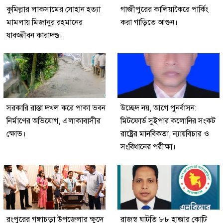
কুমিল্লার লাকসামের সোহান হত্যা
গাজীপুরের কালিয়াকৈরে পার্কিং
মামলায় মিজানুর রহমানের
করা গাড়িতে আগুন।
যাবজ্জীবন কারাদণ্ড।
সরকারি রাস্তা দখল করে পাকা ভবন
উচ্ছেদ নয়, আগে পুনর্বাসন:
নির্মাণের অভিযোগ, এলাকাবাসীর
মিটফোর্ড সুইপার কলোনির সংকট
ক্ষোভ।
রাষ্ট্রের মানবিকতা, ন্যায়বিচার ও
সংবিধানের পরীক্ষা।
রংপুরের গঙ্গাচড়া উপজেলার ক্ষুদে
রাজস্ব ঘাটতি ৮৮ হাজার কোটি