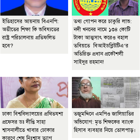
ইতিহাসের আয়নায় বিএনপি:
তথ্য গোপন করে চাকুরি লাভ:
অতীতের শিক্ষা কি ভবিষ্যতের
নদী খননের নামে ১৩৪ কোটি
রাষ্ট্র পরিচালনায় প্রতিফলিত
টাকা আত্মসাৎ করেও বহাল
হবে?
তবিয়তে বিআইডব্লিউটিএ’র
অতিরিক্ত প্রধান প্রকৌশলী
সাইদুর রহমান!
ঢাকা বিশ্ববিদ্যালয়ের প্রথিতযশা
তজুমদ্দিনে এমপিও জালিয়াতির
প্রফেসর ডঃ দীপ্তি সাহা
অভিযোগ: মৃত শিক্ষকের ব্যাংক
শ্বাসনালীতে খাবার ঢোকার
হিসাব ব্যবহার নিয়ে তোলপাড়।
কারণে শেষ নিঃশ্বাস ত্যাগ