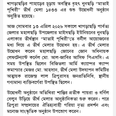
খাগড়াছড়ির পাহাড়ের চূড়ায় অবস্থিত বৃহৎ নুনছড়ি “মাতাই
পূখিরী” তীর্থ মেলা ১৪৩৩ এর শুভ উদ্বোধনী অনুষ্ঠান
অনুষ্ঠিত হয়েছে।
আজ সোমবার ১৩ এপ্রিল ২০২৬ সকালে খাগড়াছড়ি পার্বত্য
জেলার মহালছড়ি উপজেলার মাইসছড়ি ইউনিয়নের নুনছড়ি
এলাকার তীর্থস্থান “মাতাই পূখিরী”তে বর্নীল আয়োজনের
মধ্য দিয়ে এ তীর্থ মেলার উদ্বোধন হয়। এ তীর্থ মেলার
উদ্বোধন করেন মহালছড়ি জোনের জোন অধিনায়ক
লেফটেন্যান্ট কর্নেল মো. আল-জাবির আসিফ পিএসসি। এ
সময় উপস্থিত ছিলেন বিজিতলা আর্মি ক্যাম্পের ক্যাম্প
কমান্ডার মেজর মো. আহসান, তীর্থ মেলা উদযাপন কমিটির
আহ্বায়ক রাজেন্দ্র লাল ত্রিপুরাসহ জনপ্রতিনিধি, স্থানীয়
গণ্যমান্য ব্যক্তিবর্গেরা উপস্থিত ছিলেন।
উদ্বোধনী অনুষ্ঠানে অতিথিরা শান্তির প্রতীক পায়রা ও বর্ণিল
বেলুন উড়িয়ে তীর্থ মেলার আনুষ্ঠানিকতা শুরু করেন। পরে
ত্রিপুরা সম্প্রদায়ের ঐতিহ্যবাহী গরিয়া নৃত্য প্রদর্শন এবং
মনোজ সাংস্কৃতিক অনুষ্ঠান উপভোগ করেন।