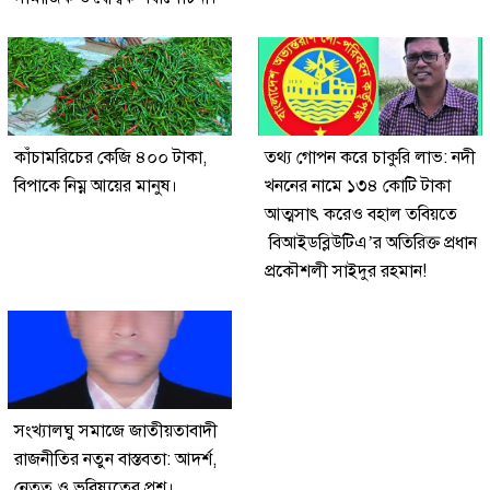
কাঁচামরিচের কেজি ৪০০ টাকা,
তথ্য গোপন করে চাকুরি লাভ: নদী
বিপাকে নিম্ন আয়ের মানুষ।
খননের নামে ১৩৪ কোটি টাকা
আত্মসাৎ করেও বহাল তবিয়তে
বিআইডব্লিউটিএ’র অতিরিক্ত প্রধান
প্রকৌশলী সাইদুর রহমান!
সংখ্যালঘু সমাজে জাতীয়তাবাদী
রাজনীতির নতুন বাস্তবতা: আদর্শ,
নেতৃত্ব ও ভবিষ্যতের প্রশ্ন।