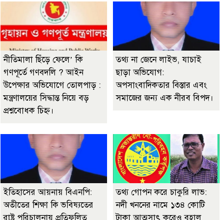
নীতিমালা ছিঁড়ে ফেলে’ কি
তথ্য না জেনে লাইভ, যাচাই
গণপূর্তে গণবদলি ? আইন
ছাড়া অভিযোগ:
উপেক্ষার অভিযোগে তোলপাড় :
অপসাংবাদিকতার বিস্তার এবং
মন্ত্রণালয়ের সিদ্ধান্ত নিয়ে বড়
সমাজের জন্য এক নীরব বিপদ।
প্রশ্নবোধক চিহ্ন।
ইতিহাসের আয়নায় বিএনপি:
তথ্য গোপন করে চাকুরি লাভ:
অতীতের শিক্ষা কি ভবিষ্যতের
নদী খননের নামে ১৩৪ কোটি
রাষ্ট্র পরিচালনায় প্রতিফলিত
টাকা আত্মসাৎ করেও বহাল