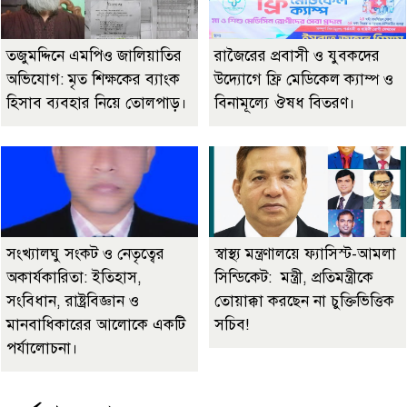
তজুমদ্দিনে এমপিও জালিয়াতির
রাজৈরের‌ প্রবাসী ও যুবকদের
অভিযোগ: মৃত শিক্ষকের ব্যাংক
উদ্যোগে ফ্রি মেডিকেল ক্যাম্প ও
হিসাব ব্যবহার নিয়ে তোলপাড়।
বিনামূল্যে ঔষধ বিতরণ।
সংখ্যালঘু সংকট ও নেতৃত্বের
স্বাস্থ্য মন্ত্রণালয়ে ফ্যাসিস্ট-আমলা
অকার্যকারিতা: ইতিহাস,
সিন্ডিকেট: মন্ত্রী, প্রতিমন্ত্রীকে
সংবিধান, রাষ্ট্রবিজ্ঞান ও
তোয়াক্কা করছেন না চুক্তিভিত্তিক
মানবাধিকারের আলোকে একটি
সচিব!
পর্যালোচনা।