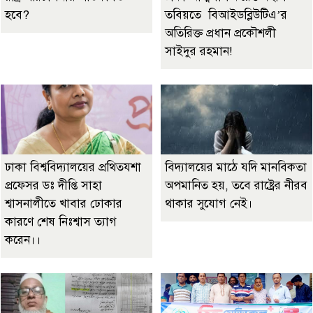
হবে?
তবিয়তে বিআইডব্লিউটিএ’র
অতিরিক্ত প্রধান প্রকৌশলী
সাইদুর রহমান!
ঢাকা বিশ্ববিদ্যালয়ের প্রথিতযশা
বিদ্যালয়ের মাঠে যদি মানবিকতা
প্রফেসর ডঃ দীপ্তি সাহা
অপমানিত হয়, তবে রাষ্ট্রের নীরব
শ্বাসনালীতে খাবার ঢোকার
থাকার সুযোগ নেই।
কারণে শেষ নিঃশ্বাস ত্যাগ
করেন।।