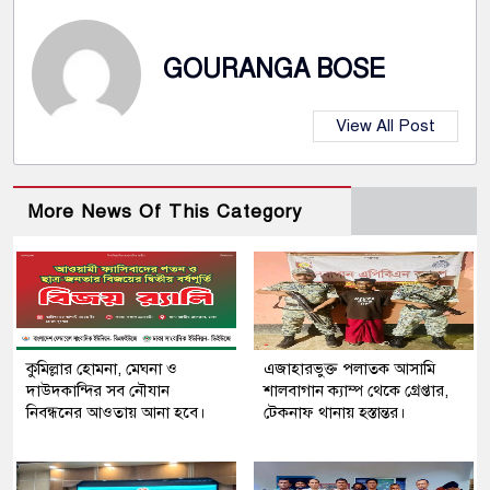
GOURANGA BOSE
View All Post
More News Of This Category
কুমিল্লার হোমনা, মেঘনা ও
এজাহারভুক্ত পলাতক আসামি
দাউদকান্দির সব নৌযান
শালবাগান ক্যাম্প থেকে গ্রেপ্তার,
নিবন্ধনের আওতায় আনা হবে।
টেকনাফ থানায় হস্তান্তর।