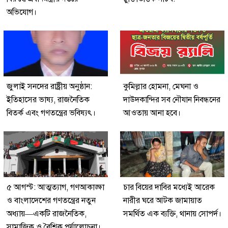
অভিযোগ।
জুলাই সনদের রাষ্ট্রীয় অনুষ্ঠান:
কুমিল্লার হোমনা, মেঘনা ও
ইতিহাসের ভাষ্য, রাজনৈতিক
দাউদকান্দির সব নৌযান নিবন্ধনের
বিতর্ক এবং গণতন্ত্রের ভবিষ্যৎ।
আওতায় আনা হবে।
৫ আগস্ট: আত্মত্যাগ, গণআকাঙ্ক্ষা
চার বিয়ের দাবির মধ্যেই আরেক
ও বাংলাদেশের গণতন্ত্রের নতুন
নারীর ঘরে আটক জামায়াত
অধ্যায়—একটি রাজনৈতিক,
সমর্থিত এক ব্যক্তি, থানায় সোপর্দ।
সামাজিক ও বৈশ্বিক পর্যালোচনা।