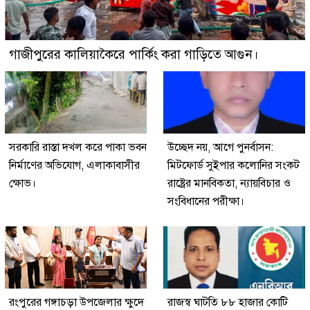
গাজীপুরের কালিয়াকৈরে পার্কিং করা গাড়িতে আগুন।
সরকারি রাস্তা দখল করে পাকা ভবন
উচ্ছেদ নয়, আগে পুনর্বাসন:
নির্মাণের অভিযোগ, এলাকাবাসীর
মিটফোর্ড সুইপার কলোনির সংকট
ক্ষোভ।
রাষ্ট্রের মানবিকতা, ন্যায়বিচার ও
সংবিধানের পরীক্ষা।
রংপুরের গঙ্গাচড়া উপজেলার ক্ষুদে
রাজস্ব ঘাটতি ৮৮ হাজার কোটি