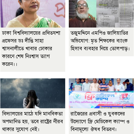
ঢাকা বিশ্ববিদ্যালয়ের প্রথিতযশা
তজুমদ্দিনে এমপিও জালিয়াতির
প্রফেসর ডঃ দীপ্তি সাহা
অভিযোগ: মৃত শিক্ষকের ব্যাংক
শ্বাসনালীতে খাবার ঢোকার
হিসাব ব্যবহার নিয়ে তোলপাড়।
কারণে শেষ নিঃশ্বাস ত্যাগ
করেন।।
বিদ্যালয়ের মাঠে যদি মানবিকতা
রাজৈরের‌ প্রবাসী ও যুবকদের
অপমানিত হয়, তবে রাষ্ট্রের নীরব
উদ্যোগে ফ্রি মেডিকেল ক্যাম্প ও
থাকার সুযোগ নেই।
বিনামূল্যে ঔষধ বিতরণ।