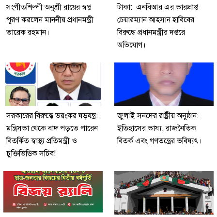
সংগীতশিল্পী অনুশ্রী রায়ের স্বপ্ন
টাকা: এনবিআর এর ভারপ্রাপ্ত
পূরণ করলেন মাননীয় প্রধানমন্ত্রী
চেয়ারম্যান আহসান হাবিবের
তারেক রহমান।
বিরুদ্ধে প্রধানমন্ত্রীর দপ্তরে
অভিযোগ।
সরকারের বিরুদ্ধে ভয়ংকর ষড়যন্ত্র:
জুলাই সনদের রাষ্ট্রীয় অনুষ্ঠান:
মন্ত্রিসভা থেকে বাদ পড়তে পারেন
ইতিহাসের ভাষ্য, রাজনৈতিক
বিতর্কিত স্বাস্থ্য প্রতিমন্ত্রী ও
বিতর্ক এবং গণতন্ত্রের ভবিষ্যৎ।
চুক্তিভিত্তিক সচিব!