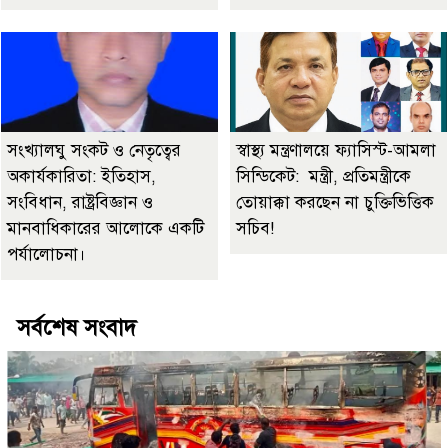
সংখ্যালঘু সংকট ও নেতৃত্বের
স্বাস্থ্য মন্ত্রণালয়ে ফ্যাসিস্ট-আমলা
অকার্যকারিতা: ইতিহাস,
সিন্ডিকেট: মন্ত্রী, প্রতিমন্ত্রীকে
সংবিধান, রাষ্ট্রবিজ্ঞান ও
তোয়াক্কা করছেন না চুক্তিভিত্তিক
মানবাধিকারের আলোকে একটি
সচিব!
পর্যালোচনা।
সর্বশেষ সংবাদ