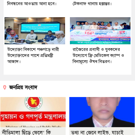
নিবন্ধনের আওতায় আনা হবে।
টেকনাফ থানায় হস্তান্তর।
উদ্যোক্তা বিকাশে পঞ্চগড়ে নারী
রাজৈরের‌ প্রবাসী ও যুবকদের
উদ্যোক্তাদের পাশে প্রতিমন্ত্রী
উদ্যোগে ফ্রি মেডিকেল ক্যাম্প ও
আজাদ।
বিনামূল্যে ঔষধ বিতরণ।
জনপ্রিয় সংবাদ
নীতিমালা ছিঁড়ে ফেলে’ কি
তথ্য না জেনে লাইভ, যাচাই