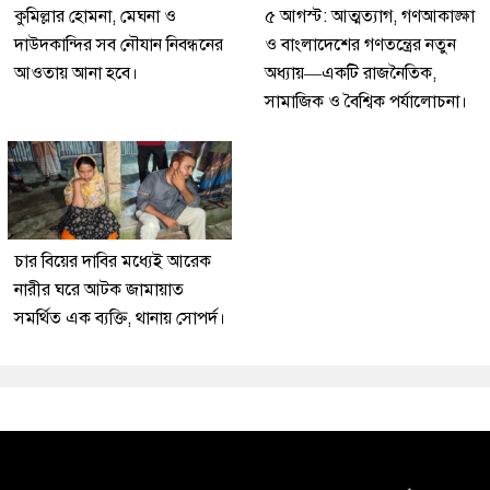
কুমিল্লার হোমনা, মেঘনা ও
৫ আগস্ট: আত্মত্যাগ, গণআকাঙ্ক্ষা
দাউদকান্দির সব নৌযান নিবন্ধনের
ও বাংলাদেশের গণতন্ত্রের নতুন
আওতায় আনা হবে।
অধ্যায়—একটি রাজনৈতিক,
সামাজিক ও বৈশ্বিক পর্যালোচনা।
চার বিয়ের দাবির মধ্যেই আরেক
নারীর ঘরে আটক জামায়াত
সমর্থিত এক ব্যক্তি, থানায় সোপর্দ।