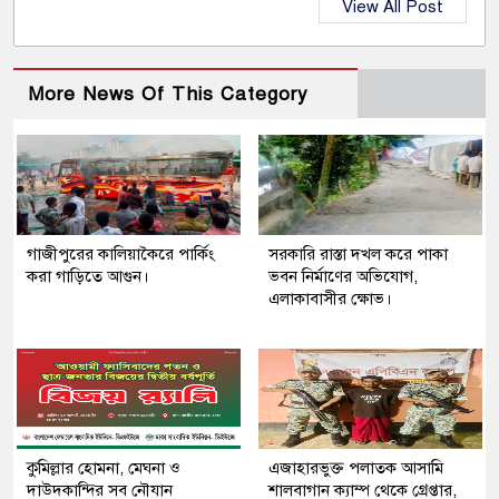
View All Post
More News Of This Category
গাজীপুরের কালিয়াকৈরে পার্কিং
সরকারি রাস্তা দখল করে পাকা
করা গাড়িতে আগুন।
ভবন নির্মাণের অভিযোগ,
এলাকাবাসীর ক্ষোভ।
কুমিল্লার হোমনা, মেঘনা ও
এজাহারভুক্ত পলাতক আসামি
দাউদকান্দির সব নৌযান
শালবাগান ক্যাম্প থেকে গ্রেপ্তার,