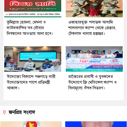
কুমিল্লার হোমনা, মেঘনা ও
এজাহারভুক্ত পলাতক আসামি
দাউদকান্দির সব নৌযান
শালবাগান ক্যাম্প থেকে গ্রেপ্তার,
নিবন্ধনের আওতায় আনা হবে।
টেকনাফ থানায় হস্তান্তর।
উদ্যোক্তা বিকাশে পঞ্চগড়ে নারী
রাজৈরের‌ প্রবাসী ও যুবকদের
উদ্যোক্তাদের পাশে প্রতিমন্ত্রী
উদ্যোগে ফ্রি মেডিকেল ক্যাম্প ও
আজাদ।
বিনামূল্যে ঔষধ বিতরণ।
জনপ্রিয় সংবাদ