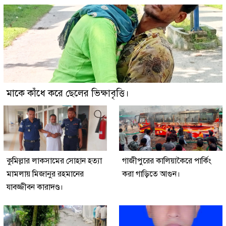
মাকে কাঁধে করে ছেলের ভিক্ষাবৃত্তি।
কুমিল্লার লাকসামের সোহান হত্যা
গাজীপুরের কালিয়াকৈরে পার্কিং
মামলায় মিজানুর রহমানের
করা গাড়িতে আগুন।
যাবজ্জীবন কারাদণ্ড।