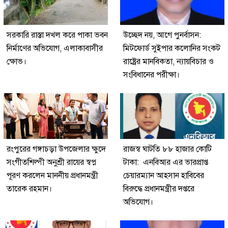
সরকারি রাস্তা দখল করে পাকা ভবন
উচ্ছেদ নয়, আগে পুনর্বাসন:
নির্মাণের অভিযোগ, এলাকাবাসীর
মিটফোর্ড সুইপার কলোনির সংকট
ক্ষোভ।
রাষ্ট্রের মানবিকতা, ন্যায়বিচার ও
সংবিধানের পরীক্ষা।
রংপুরের গঙ্গাচড়া উপজেলার ক্ষুদে
রাজস্ব ঘাটতি ৮৮ হাজার কোটি
সংগীতশিল্পী অনুশ্রী রায়ের স্বপ্ন
টাকা: এনবিআর এর ভারপ্রাপ্ত
পূরণ করলেন মাননীয় প্রধানমন্ত্রী
চেয়ারম্যান আহসান হাবিবের
তারেক রহমান।
বিরুদ্ধে প্রধানমন্ত্রীর দপ্তরে
অভিযোগ।