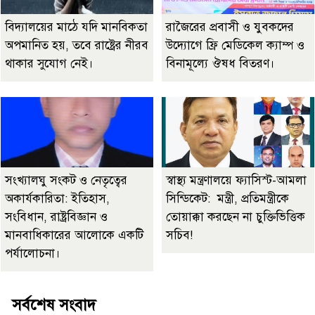
বিদ্যালয়ের মাঠে যদি মানবিকতা
রাজৈরের‌ প্রবাসী ও যুবকদের
অপমানিত হয়, তবে রাষ্ট্রের নীরব
উদ্যোগে ফ্রি মেডিকেল ক্যাম্প ও
থাকার সুযোগ নেই।
বিনামূল্যে ঔষধ বিতরণ।
সংখ্যালঘু সংকট ও নেতৃত্বের
স্বাস্থ্য মন্ত্রণালয়ে ফ্যাসিস্ট-আমলা
অকার্যকারিতা: ইতিহাস,
সিন্ডিকেট: মন্ত্রী, প্রতিমন্ত্রীকে
সংবিধান, রাষ্ট্রবিজ্ঞান ও
তোয়াক্কা করছেন না চুক্তিভিত্তিক
মানবাধিকারের আলোকে একটি
সচিব!
পর্যালোচনা।
সর্বশেষ সংবাদ