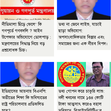
নীতিমালা ছিঁড়ে ফেলে’ কি
তথ্য না জেনে লাইভ, যাচাই
গণপূর্তে গণবদলি ? আইন
ছাড়া অভিযোগ:
উপেক্ষার অভিযোগে তোলপাড় :
অপসাংবাদিকতার বিস্তার এবং
মন্ত্রণালয়ের সিদ্ধান্ত নিয়ে বড়
সমাজের জন্য এক নীরব বিপদ।
প্রশ্নবোধক চিহ্ন।
ইতিহাসের আয়নায় বিএনপি:
তথ্য গোপন করে চাকুরি লাভ:
অতীতের শিক্ষা কি ভবিষ্যতের
নদী খননের নামে ১৩৪ কোটি
রাষ্ট্র পরিচালনায় প্রতিফলিত
টাকা আত্মসাৎ করেও বহাল
হবে?
তবিয়তে বিআইডব্লিউটিএ’র