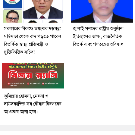
সরকারের বিরুদ্ধে ভয়ংকর ষড়যন্ত্র:
জুলাই সনদের রাষ্ট্রীয় অনুষ্ঠান:
মন্ত্রিসভা থেকে বাদ পড়তে পারেন
ইতিহাসের ভাষ্য, রাজনৈতিক
বিতর্কিত স্বাস্থ্য প্রতিমন্ত্রী ও
বিতর্ক এবং গণতন্ত্রের ভবিষ্যৎ।
চুক্তিভিত্তিক সচিব!
কুমিল্লার হোমনা, মেঘনা ও
দাউদকান্দির সব নৌযান নিবন্ধনের
আওতায় আনা হবে।