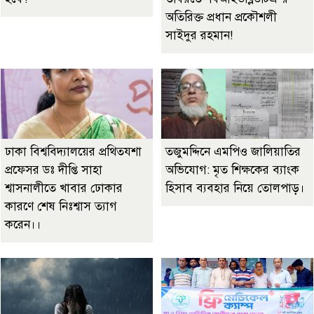
অতিরিক্ত প্রধান প্রকৌশলী
সাইদুর রহমান!
ঢাকা বিশ্ববিদ্যালয়ের প্রথিতযশা
তজুমদ্দিনে এমপিও জালিয়াতির
প্রফেসর ডঃ দীপ্তি সাহা
অভিযোগ: মৃত শিক্ষকের ব্যাংক
শ্বাসনালীতে খাবার ঢোকার
হিসাব ব্যবহার নিয়ে তোলপাড়।
কারণে শেষ নিঃশ্বাস ত্যাগ
করেন।।