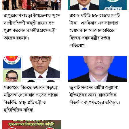
রংপুরের গঙ্গাচড়া উপজেলার ক্ষুদে
রাজস্ব ঘাটতি ৮৮ হাজার কোটি
সংগীতশিল্পী অনুশ্রী রায়ের স্বপ্ন
টাকা: এনবিআর এর ভারপ্রাপ্ত
পূরণ করলেন মাননীয় প্রধানমন্ত্রী
চেয়ারম্যান আহসান হাবিবের
তারেক রহমান।
বিরুদ্ধে প্রধানমন্ত্রীর দপ্তরে
অভিযোগ।
সরকারের বিরুদ্ধে ভয়ংকর ষড়যন্ত্র:
জুলাই সনদের রাষ্ট্রীয় অনুষ্ঠান:
মন্ত্রিসভা থেকে বাদ পড়তে পারেন
ইতিহাসের ভাষ্য, রাজনৈতিক
বিতর্কিত স্বাস্থ্য প্রতিমন্ত্রী ও
বিতর্ক এবং গণতন্ত্রের ভবিষ্যৎ।
চুক্তিভিত্তিক সচিব!