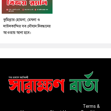
কুমিল্লার হোমনা, মেঘনা ও
দাউদকান্দির সব নৌযান নিবন্ধনের
আওতায় আনা হবে।
Terms &