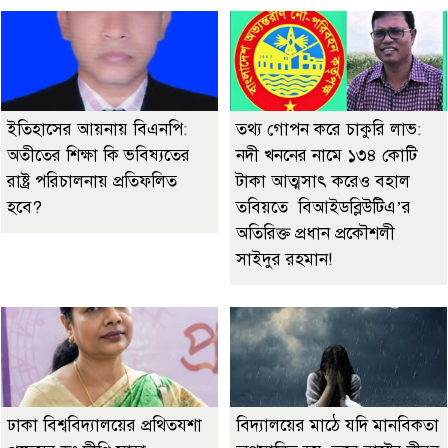
ইতিহাসের আয়নায় বিএনপি:
তথ্য গোপন করে চাকুরি লাভ:
অতীতের শিক্ষা কি ভবিষ্যতের
নদী খননের নামে ১৩৪ কোটি
রাষ্ট্র পরিচালনায় প্রতিফলিত
টাকা আত্মসাৎ করেও বহাল
হবে?
তবিয়তে বিআইডব্লিউটিএ’র
অতিরিক্ত প্রধান প্রকৌশলী
সাইদুর রহমান!
ঢাকা বিশ্ববিদ্যালয়ের প্রথিতযশা
বিদ্যালয়ের মাঠে যদি মানবিকতা