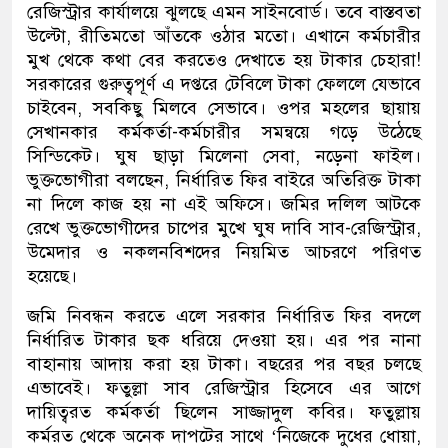
রেজিস্ট্রার কার্যালয়ে ঝুলছে এমন সাইনবোর্ড। তবে বাস্তবতা
উল্টো, রীতিমতো আঁতকে ওঠার মতো। এখানে কর্মচারীর
মুখ থেকে কথা বের করতেও দেখাতে হয় টাকার চেহারা!
সরকারের গুরুত্বপূর্ণ এ দপ্তরে টেবিলে টাকা ফেললে যেভাবে
চাইবেন, সবকিছু মিলবে সেভাবে। ওপর মহলের ছায়ায়
সেখানকার কর্মকর্তা-কর্মচারীর সমন্বয়ে গড়ে উঠেছে
সিন্ডিকেট। ঘুষ ছাড়া মিলেনা সেবা, নড়েনা ফাইল।
ভুক্তভোগীরা বলছেন, নির্ধারিত ফির বাইরে অতিরিক্ত টাকা
না দিলে কাজ হয় না এই অফিসে। জমির দলিল আটকে
রেখে ভুক্তভোগীদের চাপের মুখে ঘুষ দাবি সাব-রেজিস্ট্রার,
উমেদার ও নকলনবিশদের নিয়মিত আচরণে পরিণত
হয়েছে।
জমি নিবন্ধন করতে এলে সরকার নির্ধারিত ফির বদলে
নির্ধারিত টাকার ছক ধরিয়ে দেওয়া হয়। এর পর নানা
বাহানায় আদায় করা হয় টাকা। বছরের পর বছর চলছে
এভাবেই। ফতুল্লা সাব রেজিস্ট্রার হিসেবে এর আগে
দায়িত্বরত কর্মকর্তা ছিলেন সাজ্জাদুল কবির। ফতুল্লায়
কর্মরত থেকে অনেক দাপটের সাথে ‘নিজেকে দুধের ধোয়া,