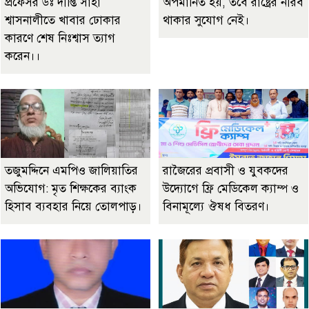
প্রফেসর ডঃ দীপ্তি সাহা
অপমানিত হয়, তবে রাষ্ট্রের নীরব
শ্বাসনালীতে খাবার ঢোকার
থাকার সুযোগ নেই।
কারণে শেষ নিঃশ্বাস ত্যাগ
করেন।।
তজুমদ্দিনে এমপিও জালিয়াতির
রাজৈরের‌ প্রবাসী ও যুবকদের
অভিযোগ: মৃত শিক্ষকের ব্যাংক
উদ্যোগে ফ্রি মেডিকেল ক্যাম্প ও
হিসাব ব্যবহার নিয়ে তোলপাড়।
বিনামূল্যে ঔষধ বিতরণ।