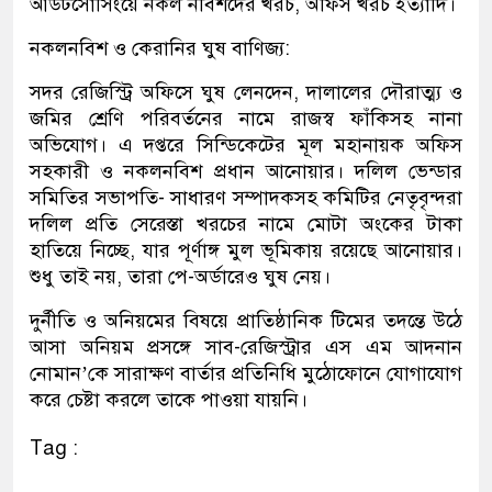
আউটসোর্সিংয়ে নকল নবিশদের খরচ, অফিস খরচ ইত্যাদি।
নকলনবিশ ও কেরানির ঘুষ বাণিজ্য:
সদর রেজিস্ট্রি অফিসে ঘুষ লেনদেন, দালালের দৌরাত্ম্য ও
জমির শ্রেণি পরিবর্তনের নামে রাজস্ব ফাঁকিসহ নানা
অভিযোগ। এ দপ্তরে সিন্ডিকেটের মূল মহানায়ক অফিস
সহকারী ও নকলনবিশ প্রধান আনোয়ার। দলিল ভেন্ডার
সমিতির সভাপতি- সাধারণ সম্পাদকসহ কমিটির নেতৃবৃন্দরা
দলিল প্রতি সেরেস্তা খরচের নামে মোটা অংকের টাকা
হাতিয়ে নিচ্ছে, যার পূর্ণাঙ্গ মুল ভূমিকায় রয়েছে আনোয়ার।
শুধু তাই নয়, তারা পে-অর্ডারেও ঘুষ নেয়।
দুর্নীতি ও অনিয়মের বিষয়ে প্রাতিষ্ঠানিক টিমের তদন্তে উঠে
আসা অনিয়ম প্রসঙ্গে সাব-রেজিস্ট্রার এস এম আদনান
নোমান’কে সারাক্ষণ বার্তার প্রতিনিধি মুঠোফোনে যোগাযোগ
করে চেষ্টা করলে তাকে পাওয়া যায়নি।
Tag :