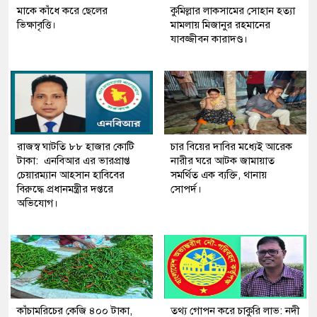
মাকে কাঁধে করে ছেলের
কুমিল্লার লাকসামের সোহান হত্যা
ভিক্ষাবৃত্তি।
মামলায় মিজানুর রহমানের
যাবজ্জীবন কারাদণ্ড।
রাজস্ব ঘাটতি ৮৮ হাজার কোটি
চার বিয়ের দাবির মধ্যেই আরেক
টাকা: এনবিআর এর ভারপ্রাপ্ত
নারীর ঘরে আটক জামায়াত
চেয়ারম্যান আহসান হাবিবের
সমর্থিত এক ব্যক্তি, থানায়
বিরুদ্ধে প্রধানমন্ত্রীর দপ্তরে
সোপর্দ।
অভিযোগ।
কাঁচামরিচের কেজি ৪০০ টাকা,
তথ্য গোপন করে চাকুরি লাভ: নদী