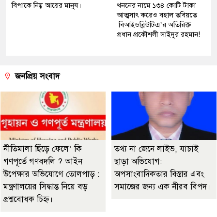
বিপাকে নিম্ন আয়ের মানুষ।
খননের নামে ১৩৪ কোটি টাকা
আত্মসাৎ করেও বহাল তবিয়তে
বিআইডব্লিউটিএ’র অতিরিক্ত
প্রধান প্রকৌশলী সাইদুর রহমান!
জনপ্রিয় সংবাদ
নীতিমালা ছিঁড়ে ফেলে’ কি
তথ্য না জেনে লাইভ, যাচাই
গণপূর্তে গণবদলি ? আইন
ছাড়া অভিযোগ:
উপেক্ষার অভিযোগে তোলপাড় :
অপসাংবাদিকতার বিস্তার এবং
মন্ত্রণালয়ের সিদ্ধান্ত নিয়ে বড়
সমাজের জন্য এক নীরব বিপদ।
প্রশ্নবোধক চিহ্ন।