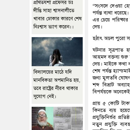
প্রথিতযশা প্রফেসর ডঃ
“সংসদে দেওয়া হে
দীপ্তি সাহা শ্বাসনালীতে
পর্যন্ত ব্যথা ধরে
খাবার ঢোকার কারণে শেষ
এর চেয়ে পরিষ্কা
দেয়।
নিঃশ্বাস ত্যাগ করেন।।
হঠাৎ অচল পুরো সাউ
ঘটনার সূত্রপাত 
আহমদ বক্তব্য শুরু 
দেয়। মাইকে কথা ব
শেষ পর্যন্ত হ্যান
বিদ্যালয়ের মাঠে যদি
জন্য মুলতবি ঘোষণ
মানবিকতা অপমানিত হয়,
শব্দ বিভ্রাট অব্
তবে রাষ্ট্রের নীরব থাকার
বিপর্যয়কে অনেকেই “
সুযোগ নেই।
প্রায় ৫ কোটি টাকা
কিনতে ব্যয় হয়ে
প্রযুক্তিনির্ভর প্
নতুন প্রযুক্তি ব্