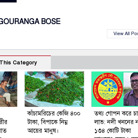
GOURANGA BOSE
View All Po
This Category
কাঁচামরিচের কেজি ৪০০
তথ্য গোপন করে চা
রীর
টাকা, বিপাকে নিম্ন
লাভ: নদী খননের 
়াত
আয়ের মানুষ।
১৩৪ কোটি টাকা