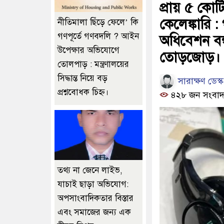
প্রায় ৫ কো
কেলেঙ্কারি 
নীতিমালা ছিঁড়ে ফেলে’ কি
গণপূর্তে গণবদলি ? আইন
অধিবেশন বন্
উপেক্ষার অভিযোগে
তোড়জোড়।
তোলপাড় : মন্ত্রণালয়ের
সিদ্ধান্ত নিয়ে বড়
সারাক্ষণ ডেস্ক
প্রশ্নবোধক চিহ্ন।
৪২৮ জন সংবাদ
তথ্য না জেনে লাইভ,
যাচাই ছাড়া অভিযোগ:
অপসাংবাদিকতার বিস্তার
এবং সমাজের জন্য এক