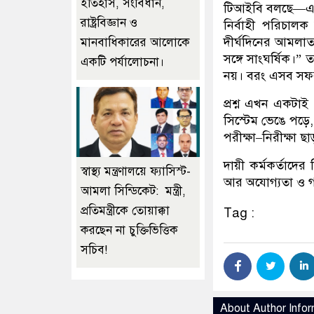
ইতিহাস, সংবিধান,
টিআইবি বলছে—এটি দু
রাষ্ট্রবিজ্ঞান ও
নির্বাহী পরিচালক
দীর্ঘদিনের আমলাতান্
মানবাধিকারের আলোকে
সঙ্গে সাংঘর্ষিক।”
একটি পর্যালোচনা।
নয়। বরং এসব সফর অ
প্রশ্ন এখন একটাই
সিস্টেম ভেঙে পড়ে,
পরীক্ষা–নিরীক্ষা ছ
দায়ী কর্মকর্তাদের
স্বাস্থ্য মন্ত্রণালয়ে ফ্যাসিস্ট-
আর অযোগ্যতা ও গ
আমলা সিন্ডিকেট: মন্ত্রী,
প্রতিমন্ত্রীকে তোয়াক্কা
Tag :
করছেন না চুক্তিভিত্তিক
সচিব!
About Author Infor