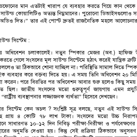
ডফোনের মান এতটাই খারাপ যে ব্যবহার করতে গিয়ে কান থেকে
ছে। সাউন্ড কোয়ালিটিও অত্যন্ত নিম্নমানের। পুরোনো ডিভাইসগুলোও স
র অডিও দিত।” তার এই পোস্ট দ্রুতই রাজনৈতিক মহলে আলোচনার
ন্ড সিস্টেম :
হয় অধিবেশন চলাকালেই। নতুন স্পিকার মেজর (অব.) হাফিজ উ
করতে গেলে সংসদের মূল সাউন্ড সিস্টেমে হঠাৎ করেই যান্ত্রিক ত্রুটি
ললেও তা ঠিকভাবে শোনা যাচ্ছিল না। পরিস্থিতি সামাল দিতে স্পি
্ডমাইক ব্যবহার করে বক্তব্য দিতে হয়। এ সময় তিনি অধিবেশন ২০ মি
া করেন। পরে বিরতির পর অধিবেশন আবার শুরু হলেও কিছু সময় পর
যাহত ছিল। জাতীয় সংসদের মতো গুরুত্বপূর্ণ জায়গায় এমন প্রযুক
রাষ্ট্রীয় ব্যবস্থাপনার লজ্জাজনক ব্যর্থতা” হিসেবে দেখছেন।
র সিস্টেম কেন অচল ? সংশ্লিষ্ট সূত্র বলছে, নতুন এই সাউন্ড সি
ছে প্রায় ৪ কোটি ৭৮ লাখ টাকা। সংসদের মতো উচ্চ নিরাপত্
রতিষ্ঠানে সাধারণত ১০–১২ দিন নিবিড় পরীক্ষা-নিরীক্ষা ও পর্যবেক্ষণে
যবহারের অনুমতি দেওয়া হয়। কিন্তু সেই প্রক্রিয়া ঠিকভাবে অনুসর