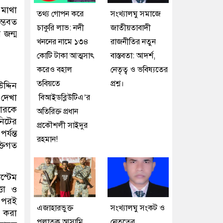
 মাথা
তথ্য গোপন করে
সংখ্যালঘু সমাজে
ম্ভবত
চাকুরি লাভ: নদী
জাতীয়তাবাদী
 জন্ম
খননের নামে ১৩৪
রাজনীতির নতুন
কোটি টাকা আত্মসাৎ
বাস্তবতা: আদর্শ,
করেও বহাল
নেতৃত্ব ও ভবিষ্যতের
তবিয়তে
প্রশ্ন।
দ্দিন
 দেখা
বিআইডব্লিউটিএ’র
কারকে
অতিরিক্ত প্রধান
নিটের
প্রকৌশলী সাইদুর
্যন্ত
রহমান!
্তিগত
স্টেম
তা ও
র পরই
এজাহারভুক্ত
সংখ্যালঘু সংকট ও
ণ করা
পলাতক আসামি
নেতৃত্বের