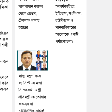
আমানত
শালবাগান ক্যাম্প
অকার্যকারিতা:
ূমিকা
থেকে গ্রেপ্তার,
ইতিহাস, সংবিধান,
টেকনাফ থানায়
রাষ্ট্রবিজ্ঞান ও
হস্তান্তর।
মানবাধিকারের
্তরের
আলোকে একটি
বধায়ক
পর্যালোচনা।
কৌশলী
নতুন
স্বাস্থ্য মন্ত্রণালয়ে
িসেবে
থাকার
ফ্যাসিস্ট-আমলা
 এসব
সিন্ডিকেট: মন্ত্রী,
প্রতিমন্ত্রীকে তোয়াক্কা
করছেন না
চুক্তিভিত্তিক সচিব!