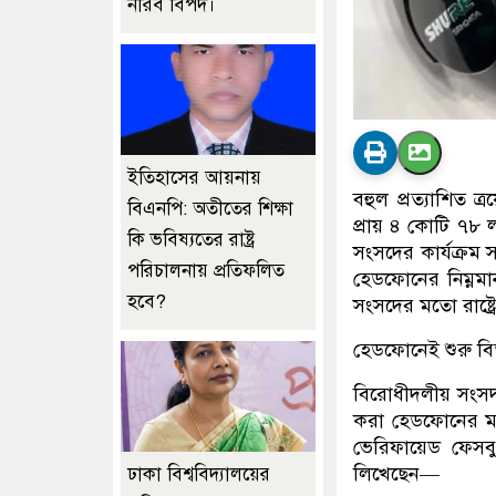
নীরব বিপদ।
ইতিহাসের আয়নায়
বহুল প্রত্যাশিত
বিএনপি: অতীতের শিক্ষা
প্রায় ৪ কোটি ৭৮ 
কি ভবিষ্যতের রাষ্ট্র
সংসদের কার্যক্রম
পরিচালনায় প্রতিফলিত
হেডফোনের নিম্নমা
হবে?
সংসদের মতো রাষ্ট্রে
হেডফোনেই শুরু বিত
বিরোধীদলীয় সংসদ
করা হেডফোনের মান
ভেরিফায়েড ফেস
লিখেছেন—
ঢাকা বিশ্ববিদ্যালয়ের