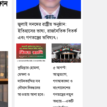
ফোন
জুলাই সনদের রাষ্ট্রীয় অনুষ্ঠান:
ইতিহাসের ভাষ্য, রাজনৈতিক বিতর্ক
এবং গণতন্ত্রের ভবিষ্যৎ।
কুমিল্লার হোমনা,
৫ আগস্ট:
মেঘনা ও
আত্মত্যাগ,
দাউদকান্দির সব
গণআকাঙ্ক্ষা ও
নৌযান নিবন্ধনের
বাংলাদেশের
আওতায় আনা হবে।
গণতন্ত্রের নতুন
অধ্যায়—একটি