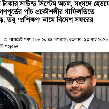
টি টাকার সাউন্ড সিস্টেম অচল, সংসদে হেড
: গণপূর্তের পাঁচ প্রকৌশলীর গাফিলতিতে
ধ, তবু ‘প্রশিক্ষণ’ নামে বিদেশ সফরের
আপডেট সময় : ০৮:২০:৪৪ অপরাহ্ন, শুক্রবার, ১৩ মার্চ ২০২৬
টি পড়েছেন