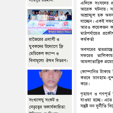
সাইদুর রহমান!
এদিকে সংসদের প্রয
আরেক ঘটনায়। সংসদ
আশ্রাফুল হক অবসর
যাচ্ছেন। একই সফর
আরও কয়েকজন কর্মক
মাঠপর্যায়ের প্রকৌ
কর্মকর্তা
রাজৈরের‌ প্রবাসী ও
যুবকদের উদ্যোগে ফ্রি
অবসরের দ্বারপ্রান
মেডিকেল ক্যাম্প ও
সফরের তালিকায়
বিনামূল্যে ঔষধ বিতরণ।
আমলাতান্ত্রিক প্রম
কোম্পানির টাকায় ব
করবে ডানহাম–বুশ 
করে।
গৃহায়ণ ও গণপূর্
যাওয়া হচ্ছে। এতে 
সংখ্যালঘু সংকট ও
সন্তুষ্ট নন দুর্নীতি
নেতৃত্বের অকার্যকারিতা: