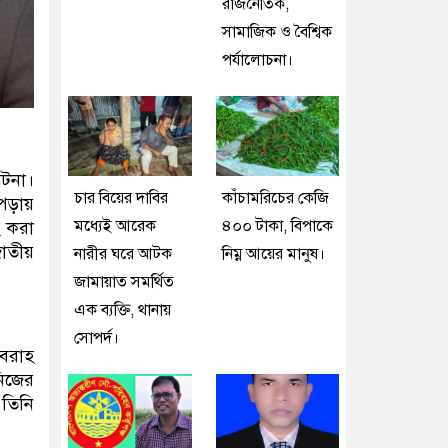
রাজনৈতিক,
সামাজিক ও বৈশ্বিক
পর্যালোচনা।
ঘটনা।
চার বিয়ের দাবির
কাঁচামরিচের কেজি
 পড়ায়
মধ্যেই আরেক
৪০০ টাকা, বিপাকে
হ করা
জাতীয়
নারীর ঘরে আটক
নিম্ন আয়ের মানুষ।
জামায়াত সমর্থিত
এক ব্যক্তি, থানায়
সোপর্দ।
রবরাহ
নিজের
তিনি