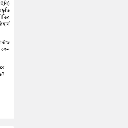
আইবি)
্কৃতি
য়নীতির
হার্য
াউন্ড
? কেন
যাবে—
ি?