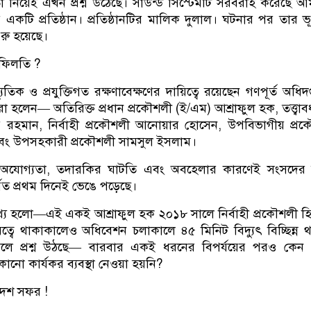
 নিয়েই এখন প্রশ্ন উঠেছে। সাউন্ড সিস্টেমটি সরবরাহ করেছে 
র একটি প্রতিষ্ঠান। প্রতিষ্ঠানটির মালিক দুলাল। ঘটনার পর তার ভ
রু হয়েছে।
াফিলতি ?
তিক ও প্রযুক্তিগত রক্ষণাবেক্ষণের দায়িত্বে রয়েছেন গণপূর্ত অধিদপ
রা হলেন— অতিরিক্ত প্রধান প্রকৌশলী (ই/এম) আশ্রাফুল হক, তত্ত্বা
ুর রহমান, নির্বাহী প্রকৌশলী আনোয়ার হোসেন, উপবিভাগীয় প্র
ং উপসহকারী প্রকৌশলী সামসুল ইসলাম।
অযোগ্যতা, তদারকির ঘাটতি এবং অবহেলার কারণেই সংসদের 
র্যত প্রথম দিনেই ভেঙে পড়েছে।
্য হলো—এই একই আশ্রাফুল হক ২০১৮ সালে নির্বাহী প্রকৌশলী হ
্বে থাকাকালেও অধিবেশন চলাকালে ৪৫ মিনিট বিদ্যুৎ বিচ্ছিন্ন 
লে প্রশ্ন উঠছে— বারবার একই ধরনের বিপর্যয়ের পরও কেন
ে কোনো কার্যকর ব্যবস্থা নেওয়া হয়নি?
িদেশ সফর !