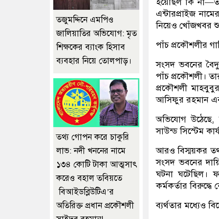
হয়েছিল কি না—তা
এন্টারপ্রাইজ নামে
তজুমদ্দিনে এমপিও
নিয়েও খোঁজখবর শু
জালিয়াতির অভিযোগ: মৃত
পাঁচ প্রকৌশলীর গ
শিক্ষকের ব্যাংক হিসাব
ব্যবহার নিয়ে তোলপাড়।
সংসদ ভবনের বৈদ্যু
পাঁচ প্রকৌশলী। তা
প্রকৌশলী মাহবুব
আসিফুর রহমান এব
অভিযোগ উঠেছে, 
সাউন্ড সিস্টেম কা
তথ্য গোপন করে চাকুরি
আরও বিস্ময়কর তথ
লাভ: নদী খননের নামে
সংসদ ভবনের দায়িত
১৩৪ কোটি টাকা আত্মসাৎ
ঘটনা ঘটেছিল। ফ
করেও বহাল তবিয়তে
কর্মকর্তার বিরুদ্ধ
বিআইডব্লিউটিএ’র
ব্যর্থতার মধ্যেও ব
অতিরিক্ত প্রধান প্রকৌশলী