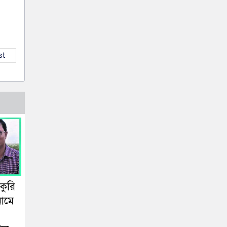
st
কুরি
নামে