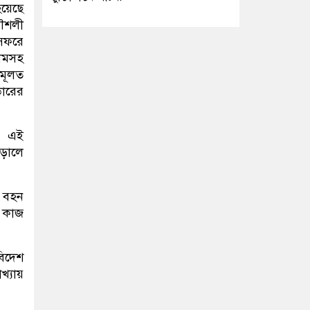
হয়েছে
কৌশলী
 সফরে
আলমসহ
 মূলত
ডারের
া। এই
ড়ালে
য় বহন
র কাজ
বিদেশ
খ্যায়