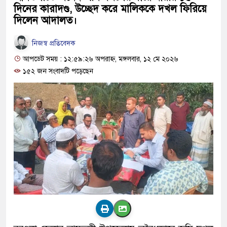
দিনের কারাদণ্ড, উচ্ছেদ করে মালিককে দখল ফিরিয়ে
দিলেন আদালত।
নিজস্ব প্রতিবেদক
আপডেট সময় : ১২:৫৯:২৬ অপরাহ্ন, মঙ্গলবার, ১২ মে ২০২৬
১৫২ জন সংবাদটি পড়েছেন