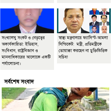
সংখ্যালঘু সংকট ও নেতৃত্বের
স্বাস্থ্য মন্ত্রণালয়ে ফ্যাসিস্ট-আমলা
অকার্যকারিতা: ইতিহাস,
সিন্ডিকেট: মন্ত্রী, প্রতিমন্ত্রীকে
সংবিধান, রাষ্ট্রবিজ্ঞান ও
তোয়াক্কা করছেন না চুক্তিভিত্তিক
মানবাধিকারের আলোকে একটি
সচিব!
পর্যালোচনা।
সর্বশেষ সংবাদ