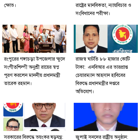
ক্ষোভ।
রাষ্ট্রের মানবিকতা, ন্যায়বিচার ও
সংবিধানের পরীক্ষা।
রংপুরের গঙ্গাচড়া উপজেলার ক্ষুদে
রাজস্ব ঘাটতি ৮৮ হাজার কোটি
সংগীতশিল্পী অনুশ্রী রায়ের স্বপ্ন
টাকা: এনবিআর এর ভারপ্রাপ্ত
পূরণ করলেন মাননীয় প্রধানমন্ত্রী
চেয়ারম্যান আহসান হাবিবের
তারেক রহমান।
বিরুদ্ধে প্রধানমন্ত্রীর দপ্তরে
অভিযোগ।
সরকারের বিরুদ্ধে ভয়ংকর ষড়যন্ত্র:
জুলাই সনদের রাষ্ট্রীয় অনুষ্ঠান: