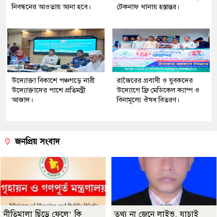
নিবন্ধনের আওতায় আনা হবে।
টেকনাফ থানায় হস্তান্তর।
উদ্যোক্তা বিকাশে পঞ্চগড়ে নারী
রাজৈরের‌ প্রবাসী ও যুবকদের
উদ্যোক্তাদের পাশে প্রতিমন্ত্রী
উদ্যোগে ফ্রি মেডিকেল ক্যাম্প ও
আজাদ।
বিনামূল্যে ঔষধ বিতরণ।
জনপ্রিয় সংবাদ
নীতিমালা ছিঁড়ে ফেলে’ কি
তথ্য না জেনে লাইভ, যাচাই