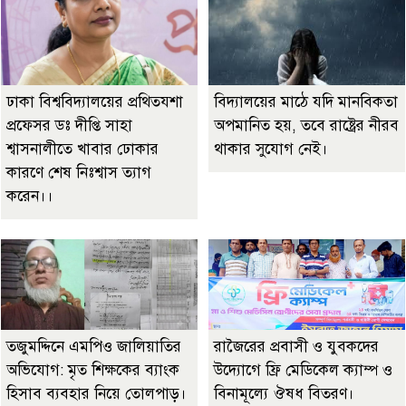
ঢাকা বিশ্ববিদ্যালয়ের প্রথিতযশা
বিদ্যালয়ের মাঠে যদি মানবিকতা
প্রফেসর ডঃ দীপ্তি সাহা
অপমানিত হয়, তবে রাষ্ট্রের নীরব
শ্বাসনালীতে খাবার ঢোকার
থাকার সুযোগ নেই।
কারণে শেষ নিঃশ্বাস ত্যাগ
করেন।।
তজুমদ্দিনে এমপিও জালিয়াতির
রাজৈরের‌ প্রবাসী ও যুবকদের
অভিযোগ: মৃত শিক্ষকের ব্যাংক
উদ্যোগে ফ্রি মেডিকেল ক্যাম্প ও
হিসাব ব্যবহার নিয়ে তোলপাড়।
বিনামূল্যে ঔষধ বিতরণ।