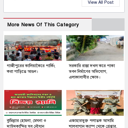
View All Post
More News Of This Category
গাজীপুরের কালিয়াকৈরে পার্কিং
সরকারি রাস্তা দখল করে পাকা
করা গাড়িতে আগুন।
ভবন নির্মাণের অভিযোগ,
এলাকাবাসীর ক্ষোভ।
কুমিল্লার হোমনা, মেঘনা ও
এজাহারভুক্ত পলাতক আসামি
দাউদকান্দির সব নৌযান
শালবাগান ক্যাম্প থেকে গ্রেপ্তার,