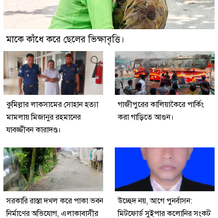
মাকে কাঁধে করে ছেলের ভিক্ষাবৃত্তি।
কুমিল্লার লাকসামের সোহান হত্যা
গাজীপুরের কালিয়াকৈরে পার্কিং
মামলায় মিজানুর রহমানের
করা গাড়িতে আগুন।
যাবজ্জীবন কারাদণ্ড।
সরকারি রাস্তা দখল করে পাকা ভবন
উচ্ছেদ নয়, আগে পুনর্বাসন:
নির্মাণের অভিযোগ, এলাকাবাসীর
মিটফোর্ড সুইপার কলোনির সংকট