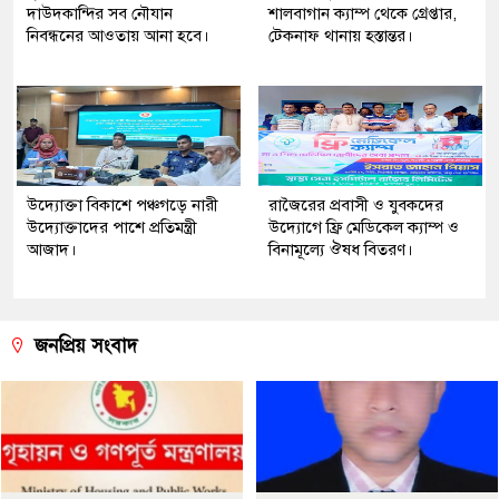
দাউদকান্দির সব নৌযান
শালবাগান ক্যাম্প থেকে গ্রেপ্তার,
নিবন্ধনের আওতায় আনা হবে।
টেকনাফ থানায় হস্তান্তর।
উদ্যোক্তা বিকাশে পঞ্চগড়ে নারী
রাজৈরের‌ প্রবাসী ও যুবকদের
উদ্যোক্তাদের পাশে প্রতিমন্ত্রী
উদ্যোগে ফ্রি মেডিকেল ক্যাম্প ও
আজাদ।
বিনামূল্যে ঔষধ বিতরণ।
জনপ্রিয় সংবাদ