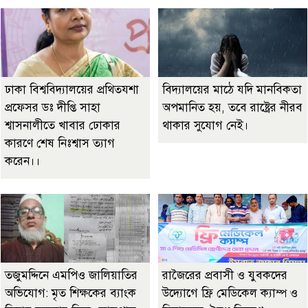
ঢাকা বিশ্ববিদ্যালয়ের প্রথিতযশা
বিদ্যালয়ের মাঠে যদি মানবিকতা
প্রফেসর ডঃ দীপ্তি সাহা
অপমানিত হয়, তবে রাষ্ট্রের নীরব
শ্বাসনালীতে খাবার ঢোকার
থাকার সুযোগ নেই।
কারণে শেষ নিঃশ্বাস ত্যাগ
করেন।।
তজুমদ্দিনে এমপিও জালিয়াতির
রাজৈরের‌ প্রবাসী ও যুবকদের
অভিযোগ: মৃত শিক্ষকের ব্যাংক
উদ্যোগে ফ্রি মেডিকেল ক্যাম্প ও