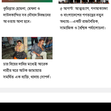
কুমিল্লার হোমনা, মেঘনা ও
৫ আগস্ট: আত্মত্যাগ, গণআকাঙ্ক্ষা
দাউদকান্দির সব নৌযান নিবন্ধনের
ও বাংলাদেশের গণতন্ত্রের নতুন
আওতায় আনা হবে।
অধ্যায়—একটি রাজনৈতিক,
সামাজিক ও বৈশ্বিক পর্যালোচনা।
চার বিয়ের দাবির মধ্যেই আরেক
নারীর ঘরে আটক জামায়াত
সমর্থিত এক ব্যক্তি, থানায় সোপর্দ।