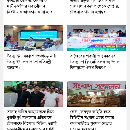
কুমিল্লার হোমনা, মেঘনা ও
এজাহারভুক্ত পলাতক আসামি
দাউদকান্দির সব নৌযান
শালবাগান ক্যাম্প থেকে গ্রেপ্তার,
নিবন্ধনের আওতায় আনা হবে।
টেকনাফ থানায় হস্তান্তর।
উদ্যোক্তা বিকাশে পঞ্চগড়ে নারী
রাজৈরের‌ প্রবাসী ও যুবকদের
উদ্যোক্তাদের পাশে প্রতিমন্ত্রী
উদ্যোগে ফ্রি মেডিকেল ক্যাম্প ও
আজাদ।
বিনামূল্যে ঔষধ বিতরণ।
সালাহ উদ্দিন আহমেদকে নিয়ে
ফেক ফেসবুক আইডি হতে
কুরুচিপূর্ণ বক্তব্যের প্রতিবাদে
ভিত্তিহীন সংবাদ প্রচার করায়
টেকনাফে বিক্ষোভ মিছিল, ত্যাগী
বদলগাছীতে যুবদল নেতার
নেতাকর্মীদের মূল্যায়নের দাবি!
সংবাদ সম্মেলন।