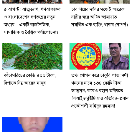
৫ আগস্ট: আত্মত্যাগ, গণআকাঙ্ক্ষা
চার বিয়ের দাবির মধ্যেই আরেক
ও বাংলাদেশের গণতন্ত্রের নতুন
নারীর ঘরে আটক জামায়াত
অধ্যায়—একটি রাজনৈতিক,
সমর্থিত এক ব্যক্তি, থানায় সোপর্দ।
সামাজিক ও বৈশ্বিক পর্যালোচনা।
কাঁচামরিচের কেজি ৪০০ টাকা,
তথ্য গোপন করে চাকুরি লাভ: নদী
বিপাকে নিম্ন আয়ের মানুষ।
খননের নামে ১৩৪ কোটি টাকা
আত্মসাৎ করেও বহাল তবিয়তে
বিআইডব্লিউটিএ’র অতিরিক্ত প্রধান
প্রকৌশলী সাইদুর রহমান!