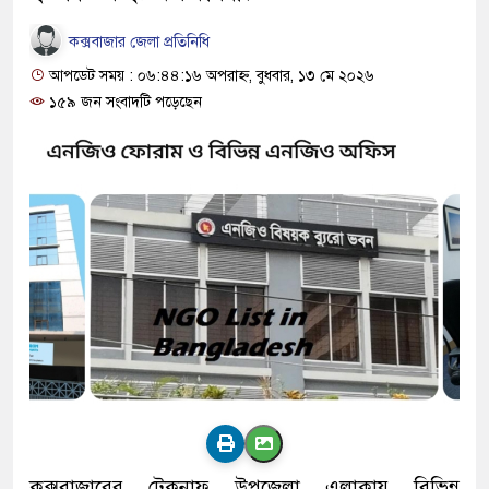
কক্সবাজার জেলা প্রতিনিধি
আপডেট সময় : ০৬:৪৪:১৬ অপরাহ্ন, বুধবার, ১৩ মে ২০২৬
১৫৯ জন সংবাদটি পড়েছেন
কক্সবাজারের টেকনাফ উপজেলা এলাকায় বিভিন্ন