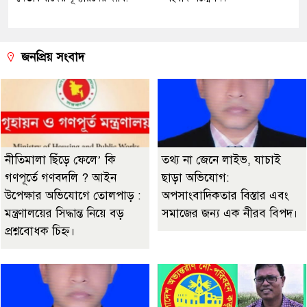
জনপ্রিয় সংবাদ
নীতিমালা ছিঁড়ে ফেলে’ কি
তথ্য না জেনে লাইভ, যাচাই
গণপূর্তে গণবদলি ? আইন
ছাড়া অভিযোগ:
উপেক্ষার অভিযোগে তোলপাড় :
অপসাংবাদিকতার বিস্তার এবং
মন্ত্রণালয়ের সিদ্ধান্ত নিয়ে বড়
সমাজের জন্য এক নীরব বিপদ।
প্রশ্নবোধক চিহ্ন।