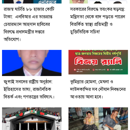
রাজস্ব ঘাটতি ৮৮ হাজার কোটি
সরকারের বিরুদ্ধে ভয়ংকর ষড়যন্ত্র:
টাকা: এনবিআর এর ভারপ্রাপ্ত
মন্ত্রিসভা থেকে বাদ পড়তে পারেন
চেয়ারম্যান আহসান হাবিবের
বিতর্কিত স্বাস্থ্য প্রতিমন্ত্রী ও
বিরুদ্ধে প্রধানমন্ত্রীর দপ্তরে
চুক্তিভিত্তিক সচিব!
অভিযোগ।
জুলাই সনদের রাষ্ট্রীয় অনুষ্ঠান:
কুমিল্লার হোমনা, মেঘনা ও
ইতিহাসের ভাষ্য, রাজনৈতিক
দাউদকান্দির সব নৌযান নিবন্ধনের
বিতর্ক এবং গণতন্ত্রের ভবিষ্যৎ।
আওতায় আনা হবে।