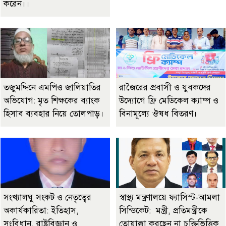
করেন।।
তজুমদ্দিনে এমপিও জালিয়াতির
রাজৈরের‌ প্রবাসী ও যুবকদের
অভিযোগ: মৃত শিক্ষকের ব্যাংক
উদ্যোগে ফ্রি মেডিকেল ক্যাম্প ও
হিসাব ব্যবহার নিয়ে তোলপাড়।
বিনামূল্যে ঔষধ বিতরণ।
সংখ্যালঘু সংকট ও নেতৃত্বের
স্বাস্থ্য মন্ত্রণালয়ে ফ্যাসিস্ট-আমলা
অকার্যকারিতা: ইতিহাস,
সিন্ডিকেট: মন্ত্রী, প্রতিমন্ত্রীকে
সংবিধান, রাষ্ট্রবিজ্ঞান ও
তোয়াক্কা করছেন না চুক্তিভিত্তিক