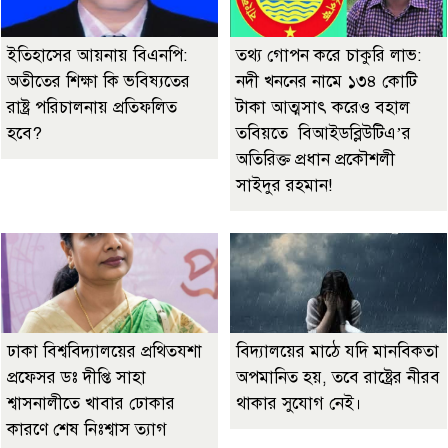
ইতিহাসের আয়নায় বিএনপি:
তথ্য গোপন করে চাকুরি লাভ:
অতীতের শিক্ষা কি ভবিষ্যতের
নদী খননের নামে ১৩৪ কোটি
রাষ্ট্র পরিচালনায় প্রতিফলিত
টাকা আত্মসাৎ করেও বহাল
হবে?
তবিয়তে বিআইডব্লিউটিএ’র
অতিরিক্ত প্রধান প্রকৌশলী
সাইদুর রহমান!
ঢাকা বিশ্ববিদ্যালয়ের প্রথিতযশা
বিদ্যালয়ের মাঠে যদি মানবিকতা
প্রফেসর ডঃ দীপ্তি সাহা
অপমানিত হয়, তবে রাষ্ট্রের নীরব
শ্বাসনালীতে খাবার ঢোকার
থাকার সুযোগ নেই।
কারণে শেষ নিঃশ্বাস ত্যাগ