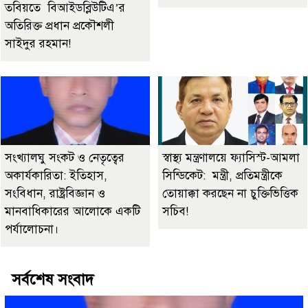
তবিয়তে বিআইডব্লিউটিএ’র
অতিরিক্ত প্রধান প্রকৌশলী
সাইদুর রহমান!
সংখ্যালঘু সংকট ও নেতৃত্বের
স্বাস্থ্য মন্ত্রণালয়ে ফ্যাসিস্ট-আমলা
অকার্যকারিতা: ইতিহাস,
সিন্ডিকেট: মন্ত্রী, প্রতিমন্ত্রীকে
সংবিধান, রাষ্ট্রবিজ্ঞান ও
তোয়াক্কা করছেন না চুক্তিভিত্তিক
মানবাধিকারের আলোকে একটি
সচিব!
পর্যালোচনা।
সর্বশেষ সংবাদ