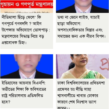
নীতিমালা ছিঁড়ে ফেলে’ কি
তথ্য না জেনে লাইভ, যাচাই
গণপূর্তে গণবদলি ? আইন
ছাড়া অভিযোগ:
উপেক্ষার অভিযোগে তোলপাড় :
অপসাংবাদিকতার বিস্তার এবং
মন্ত্রণালয়ের সিদ্ধান্ত নিয়ে বড়
সমাজের জন্য এক নীরব বিপদ।
প্রশ্নবোধক চিহ্ন।
ইতিহাসের আয়নায় বিএনপি:
ঢাকা বিশ্ববিদ্যালয়ের প্রথিতযশা
অতীতের শিক্ষা কি ভবিষ্যতের
প্রফেসর ডঃ দীপ্তি সাহা
রাষ্ট্র পরিচালনায় প্রতিফলিত
শ্বাসনালীতে খাবার ঢোকার
হবে?
কারণে শেষ নিঃশ্বাস ত্যাগ
করেন।।