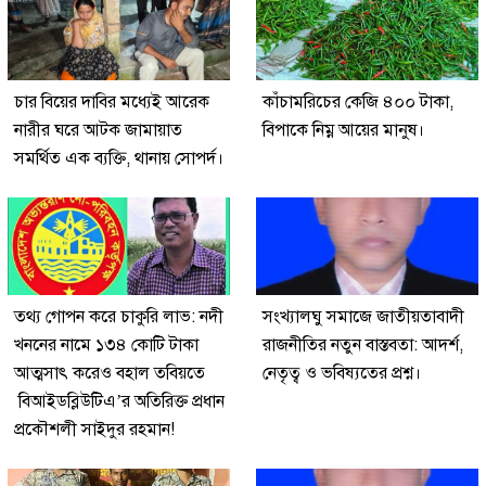
চার বিয়ের দাবির মধ্যেই আরেক
কাঁচামরিচের কেজি ৪০০ টাকা,
নারীর ঘরে আটক জামায়াত
বিপাকে নিম্ন আয়ের মানুষ।
সমর্থিত এক ব্যক্তি, থানায় সোপর্দ।
তথ্য গোপন করে চাকুরি লাভ: নদী
সংখ্যালঘু সমাজে জাতীয়তাবাদী
খননের নামে ১৩৪ কোটি টাকা
রাজনীতির নতুন বাস্তবতা: আদর্শ,
আত্মসাৎ করেও বহাল তবিয়তে
নেতৃত্ব ও ভবিষ্যতের প্রশ্ন।
বিআইডব্লিউটিএ’র অতিরিক্ত প্রধান
প্রকৌশলী সাইদুর রহমান!