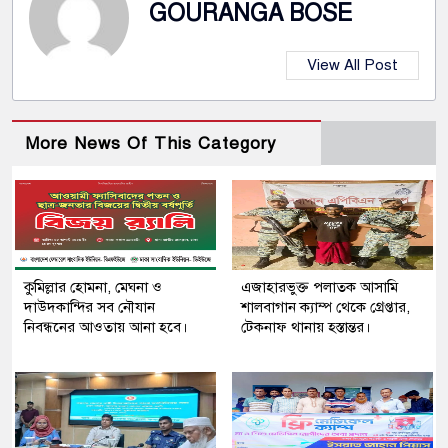
GOURANGA BOSE
View All Post
More News Of This Category
কুমিল্লার হোমনা, মেঘনা ও
এজাহারভুক্ত পলাতক আসামি
দাউদকান্দির সব নৌযান
শালবাগান ক্যাম্প থেকে গ্রেপ্তার,
নিবন্ধনের আওতায় আনা হবে।
টেকনাফ থানায় হস্তান্তর।