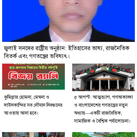
জুলাই সনদের রাষ্ট্রীয় অনুষ্ঠান: ইতিহাসের ভাষ্য, রাজনৈতিক
বিতর্ক এবং গণতন্ত্রের ভবিষ্যৎ।
কুমিল্লার হোমনা, মেঘনা ও
৫ আগস্ট: আত্মত্যাগ, গণআকাঙ্ক্ষা
দাউদকান্দির সব নৌযান নিবন্ধনের
ও বাংলাদেশের গণতন্ত্রের নতুন
আওতায় আনা হবে।
অধ্যায়—একটি রাজনৈতিক,
সামাজিক ও বৈশ্বিক পর্যালোচনা।