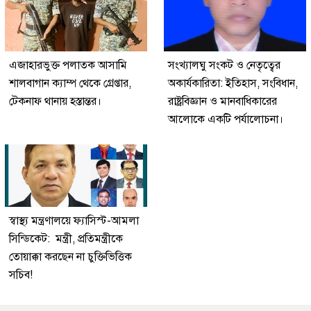
এজাহারভুক্ত পলাতক আসামি
সংখ্যালঘু সংকট ও নেতৃত্বের
শালবাগান ক্যাম্প থেকে গ্রেপ্তার,
অকার্যকারিতা: ইতিহাস, সংবিধান,
টেকনাফ থানায় হস্তান্তর।
রাষ্ট্রবিজ্ঞান ও মানবাধিকারের
আলোকে একটি পর্যালোচনা।
স্বাস্থ্য মন্ত্রণালয়ে ফ্যাসিস্ট-আমলা
সিন্ডিকেট: মন্ত্রী, প্রতিমন্ত্রীকে
তোয়াক্কা করছেন না চুক্তিভিত্তিক
সচিব!