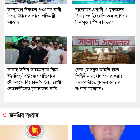
উদ্যোক্তা বিকাশে পঞ্চগড়ে নারী
রাজৈরের‌ প্রবাসী ও যুবকদের
উদ্যোক্তাদের পাশে প্রতিমন্ত্রী
উদ্যোগে ফ্রি মেডিকেল ক্যাম্প ও
আজাদ।
বিনামূল্যে ঔষধ বিতরণ।
সালাহ উদ্দিন আহমেদকে নিয়ে
ফেক ফেসবুক আইডি হতে
কুরুচিপূর্ণ বক্তব্যের প্রতিবাদে
ভিত্তিহীন সংবাদ প্রচার করায়
টেকনাফে বিক্ষোভ মিছিল, ত্যাগী
বদলগাছীতে যুবদল নেতার
নেতাকর্মীদের মূল্যায়নের দাবি!
সংবাদ সম্মেলন।
জনপ্রিয় সংবাদ