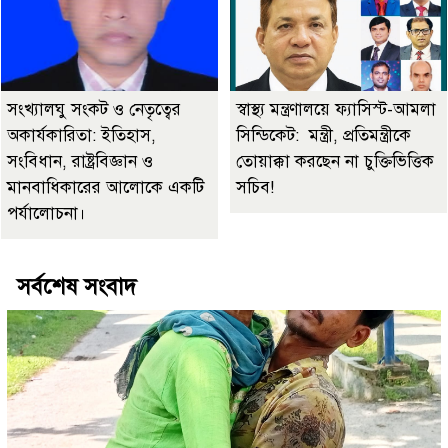
সংখ্যালঘু সংকট ও নেতৃত্বের
স্বাস্থ্য মন্ত্রণালয়ে ফ্যাসিস্ট-আমলা
অকার্যকারিতা: ইতিহাস,
সিন্ডিকেট: মন্ত্রী, প্রতিমন্ত্রীকে
সংবিধান, রাষ্ট্রবিজ্ঞান ও
তোয়াক্কা করছেন না চুক্তিভিত্তিক
মানবাধিকারের আলোকে একটি
সচিব!
পর্যালোচনা।
সর্বশেষ সংবাদ