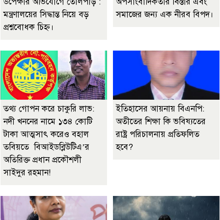
উপেক্ষার অভিযোগে তোলপাড় :
অপসাংবাদিকতার বিস্তার এবং
মন্ত্রণালয়ের সিদ্ধান্ত নিয়ে বড়
সমাজের জন্য এক নীরব বিপদ।
প্রশ্নবোধক চিহ্ন।
তথ্য গোপন করে চাকুরি লাভ:
ইতিহাসের আয়নায় বিএনপি:
নদী খননের নামে ১৩৪ কোটি
অতীতের শিক্ষা কি ভবিষ্যতের
টাকা আত্মসাৎ করেও বহাল
রাষ্ট্র পরিচালনায় প্রতিফলিত
তবিয়তে বিআইডব্লিউটিএ’র
হবে?
অতিরিক্ত প্রধান প্রকৌশলী
সাইদুর রহমান!