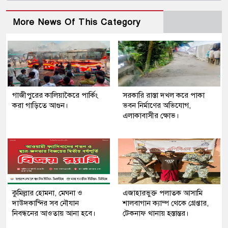
More News Of This Category
গাজীপুরের কালিয়াকৈরে পার্কিং
সরকারি রাস্তা দখল করে পাকা
করা গাড়িতে আগুন।
ভবন নির্মাণের অভিযোগ,
এলাকাবাসীর ক্ষোভ।
কুমিল্লার হোমনা, মেঘনা ও
এজাহারভুক্ত পলাতক আসামি
দাউদকান্দির সব নৌযান
শালবাগান ক্যাম্প থেকে গ্রেপ্তার,
নিবন্ধনের আওতায় আনা হবে।
টেকনাফ থানায় হস্তান্তর।