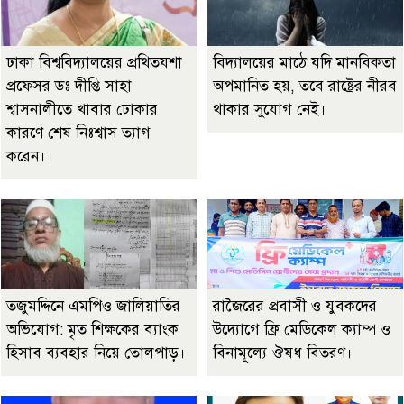
ঢাকা বিশ্ববিদ্যালয়ের প্রথিতযশা
বিদ্যালয়ের মাঠে যদি মানবিকতা
প্রফেসর ডঃ দীপ্তি সাহা
অপমানিত হয়, তবে রাষ্ট্রের নীরব
শ্বাসনালীতে খাবার ঢোকার
থাকার সুযোগ নেই।
কারণে শেষ নিঃশ্বাস ত্যাগ
করেন।।
তজুমদ্দিনে এমপিও জালিয়াতির
রাজৈরের‌ প্রবাসী ও যুবকদের
অভিযোগ: মৃত শিক্ষকের ব্যাংক
উদ্যোগে ফ্রি মেডিকেল ক্যাম্প ও
হিসাব ব্যবহার নিয়ে তোলপাড়।
বিনামূল্যে ঔষধ বিতরণ।