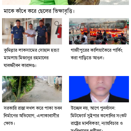
মাকে কাঁধে করে ছেলের ভিক্ষাবৃত্তি।
কুমিল্লার লাকসামের সোহান হত্যা
গাজীপুরের কালিয়াকৈরে পার্কিং
মামলায় মিজানুর রহমানের
করা গাড়িতে আগুন।
যাবজ্জীবন কারাদণ্ড।
সরকারি রাস্তা দখল করে পাকা ভবন
উচ্ছেদ নয়, আগে পুনর্বাসন:
নির্মাণের অভিযোগ, এলাকাবাসীর
মিটফোর্ড সুইপার কলোনির সংকট
ক্ষোভ।
রাষ্ট্রের মানবিকতা, ন্যায়বিচার ও