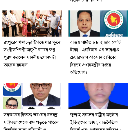
সংবিধানের পরীক্ষা।
রংপুরের গঙ্গাচড়া উপজেলার ক্ষুদে
রাজস্ব ঘাটতি ৮৮ হাজার কোটি
সংগীতশিল্পী অনুশ্রী রায়ের স্বপ্ন
টাকা: এনবিআর এর ভারপ্রাপ্ত
পূরণ করলেন মাননীয় প্রধানমন্ত্রী
চেয়ারম্যান আহসান হাবিবের
তারেক রহমান।
বিরুদ্ধে প্রধানমন্ত্রীর দপ্তরে
অভিযোগ।
সরকারের বিরুদ্ধে ভয়ংকর ষড়যন্ত্র:
জুলাই সনদের রাষ্ট্রীয় অনুষ্ঠান:
মন্ত্রিসভা থেকে বাদ পড়তে পারেন
ইতিহাসের ভাষ্য, রাজনৈতিক