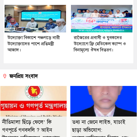
উদ্যোক্তা বিকাশে পঞ্চগড়ে নারী
রাজৈরের‌ প্রবাসী ও যুবকদের
উদ্যোক্তাদের পাশে প্রতিমন্ত্রী
উদ্যোগে ফ্রি মেডিকেল ক্যাম্প ও
আজাদ।
বিনামূল্যে ঔষধ বিতরণ।
জনপ্রিয় সংবাদ
নীতিমালা ছিঁড়ে ফেলে’ কি
তথ্য না জেনে লাইভ, যাচাই
গণপূর্তে গণবদলি ? আইন
ছাড়া অভিযোগ: