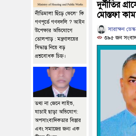
দুর্নীতির গ্
মোস্তফা কাম
নীতিমালা ছিঁড়ে ফেলে’ কি
গণপূর্তে গণবদলি ? আইন
সারাক্ষণ ডেস্ক
উপেক্ষার অভিযোগে
৩৯৫ জন সংবাদ
তোলপাড় : মন্ত্রণালয়ের
সিদ্ধান্ত নিয়ে বড়
প্রশ্নবোধক চিহ্ন।
তথ্য না জেনে লাইভ,
যাচাই ছাড়া অভিযোগ:
অপসাংবাদিকতার বিস্তার
এবং সমাজের জন্য এক