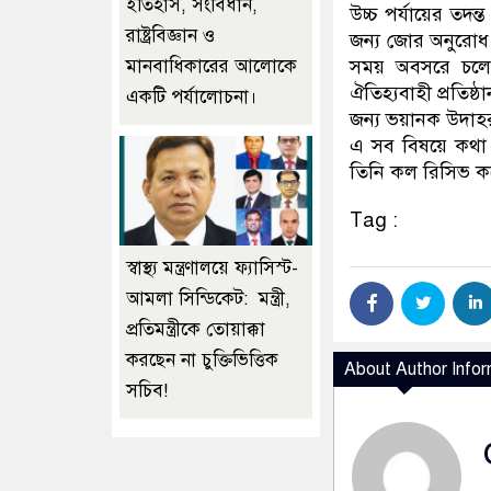
ইতিহাস, সংবিধান,
উচ্চ পর্যায়ের তদন্
রাষ্ট্রবিজ্ঞান ও
জন্য জোর অনুরোধ জ
মানবাধিকারের আলোকে
সময় অবসরে চলে যা
ঐতিহ্যবাহী প্রতিষ্ঠ
একটি পর্যালোচনা।
জন্য ভয়ানক উদাহ
এ সব বিষয়ে কথা
তিনি কল রিসিভ ক
Tag :
স্বাস্থ্য মন্ত্রণালয়ে ফ্যাসিস্ট-
আমলা সিন্ডিকেট: মন্ত্রী,
প্রতিমন্ত্রীকে তোয়াক্কা
করছেন না চুক্তিভিত্তিক
About Author Infor
সচিব!