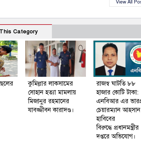
View All Po
This Category
ছেলের
কুমিল্লার লাকসামের
রাজস্ব ঘাটতি ৮৮
সোহান হত্যা মামলায়
হাজার কোটি টাকা:
মিজানুর রহমানের
এনবিআর এর ভারপ্রা
যাবজ্জীবন কারাদণ্ড।
চেয়ারম্যান আহসান
হাবিবের
বিরুদ্ধে প্রধানমন্ত্রীর
দপ্তরে অভিযোগ।