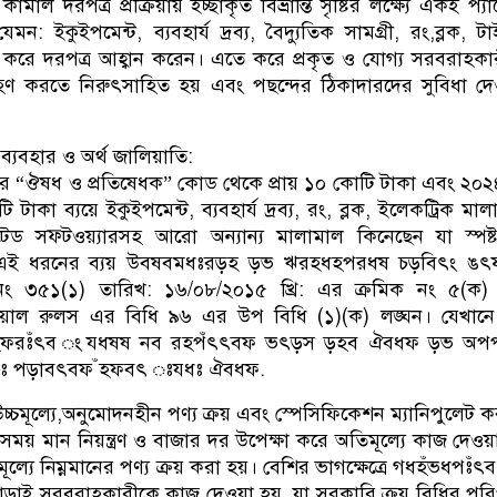
মাল দরপত্র প্রক্রিয়ায় ইচ্ছাকৃত বিভ্রান্তি সৃষ্টির লক্ষ্যে একই প্য
 যেমন: ইকুইপমেন্ট, ব্যবহার্য দ্রব্য, বৈদ্যুতিক সামগ্রী, রং,ব্লক, ট
করে দরপত্র আহ্বান করেন। এতে করে প্রকৃত ও যোগ্য সরবরাহকা
রহণ করতে নিরুৎসাহিত হয় এবং পছন্দের ঠিকাদারদের সুবিধা দ
যবহার ও অর্থ জালিয়াতি:
রে “ঔষধ ও প্রতিষেধক” কোড থেকে প্রায় ১০ কোটি টাকা এবং ২০
টাকা ব্যয়ে ইকুইপমেন্ট, ব্যবহার্য দ্রব্য, রং, ব্লক, ইলেকট্রিক মাল
েড সফ্টওয়্যারসহ আরো অন্যান্য মালামাল কিনেছেন যা স্পষ্
ী।এই ধরনের ব্যয় উবষবমধঃরড়হ ড়ভ ঋরহধহপরধষ চড়বিৎং ঙৎ
নং ৩৫১(১) তারিখ: ১৬/০৮/২০১৫ খ্রি: এর ক্রমিক নং ৫(ক)
্সিয়াল রুলস এর বিধি ৯৬ এর উপ বিধি (১)(ক) লঙ্ঘন। যেখান
বহফরঃঁৎব ংযধষষ নব রহপঁৎৎবফ ভৎড়স ড়হব ঐবধফ ড়ভ অপপ
ড়ঃ পড়াবৎবফ ঁহফবৎ ঃযধঃ ঐবধফ.
উচ্চমূল্যে,অনুমোদনহীন পণ্য ক্রয় এবং স্পেসিফিকেশন ম্যানিপুলেট ক
সময় মান নিয়ন্ত্রণ ও বাজার দর উপেক্ষা করে অতিমূল্যে কাজ দেওয়
যে নিম্নমানের পণ্য ক্রয় করা হয়। বেশির ভাগক্ষেত্রে গধহঁভধপঃঁ
ড়াই সরবরাহকারীকে কাজ দেওয়া হয়, যা সরকারি ক্রয় বিধির পরিপ