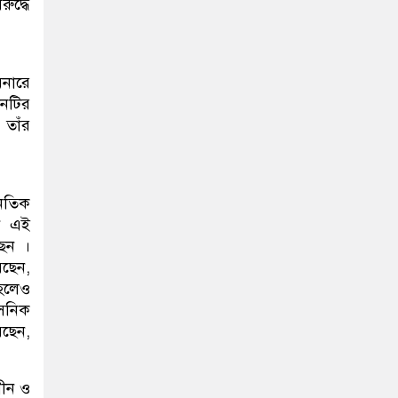
ুদ্ধে
িনারে
ানটির
 তাঁর
ৈতিক
নি এই
ছেন ।
েছেন,
 হলেও
াসনিক
রেছেন,
াধীন ও