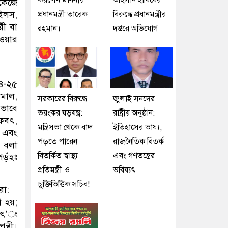
করলেন মাননীয়
আহসান হাবিবের
াকেজে
প্রধানমন্ত্রী তারেক
বিরুদ্ধে প্রধানমন্ত্রীর
াইলস,
রী বা
রহমান।
দপ্তরে অভিযোগ।
েওয়ার
২৪-২৫
ামাল,
সরকারের বিরুদ্ধে
জুলাই সনদের
টভাবে
ভয়ংকর ষড়যন্ত্র:
রাষ্ট্রীয় অনুষ্ঠান:
ফবৎ,
মন্ত্রিসভা থেকে বাদ
ইতিহাসের ভাষ্য,
 এবং
পড়তে পারেন
রাজনৈতিক বিতর্ক
ে বলা
বিতর্কিত স্বাস্থ্য
এবং গণতন্ত্রের
ড়ঁহঃ
প্রতিমন্ত্রী ও
ভবিষ্যৎ।
চুক্তিভিত্তিক সচিব!
রা:
া হয়;
ৎবৎ’ং
ন্থী।