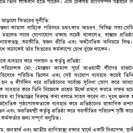
তে তিনি লাভবান হতে পারেন। এটি টেকসই প্রাণিসম্পদ উন্নয়নে বির
র আড়ালে ভিতরের দুর্নীতি:
্তফা কামাল বাহ্যিক পরিসরে চমৎকার আচরণ, বিভিন্ন সভা-সেম
 মহলের সাথে যোগাযোগ রক্ষায় সচেষ্ট থাকলেও, বাস্তবে প্রতিষ্ঠ
য়কতন্ত্র, ভয়ভীতি, স্বজন প্রীতি এবং অর্থনৈতিক অনিয়মে লিপ্ত।
 দেখে অনেকেই তাঁর ভিতরের কর্মকান্ডে চোখ বুঁজে থাকেন।
ব্যবহার করে পদায়ন ও কর্তৃত্ব প্রতিষ্ঠা:
পরিচালক মো: মোস্তফা কামাল পূর্বে আওয়ামী লীগের রাজন
ষ্ঠ হিসেবে পরিচিত ছিলেন এবং সেই সংযোগ ব্যবহার করেই তি
ত হন ও দীর্ঘদিন ধরে প্রতিষ্ঠানের সর্বোচ্চ সুবিধা ভোগ করে আস
 ব্যবহার করে তিনি নিজেকে প্রশ্নের ঊর্ধ্বে প্রমাণ করতে সক্ষম হয়
ম বা সিদ্ধান্তের বিরুদ্ধে কথা বলতে সাহস করেন না। দুঃখ জনক
নৈতিক পৃষ্ঠপোষকতাকে ব্যবহার করে প্রতিষ্ঠানের স্বাভাবিক প্রশ
ন এবং অপ্রতিদ্বন্দ্বী কর্তৃত্ব প্রতিষ্ঠা করে ভয়ভীতির পরিবেশ সৃষ্টি ক
মকর্তার জন্য সম্পূর্ণ অনুচিত।
ম, জনস্বার্থ এবং জাতীয় প্রাণিস্বাস্থ্য রক্ষার স্বার্থে একটি নিরপেক্ষ, স্ব