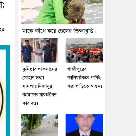
ো:
০২৫
মাকে কাঁধে করে ছেলের ভিক্ষাবৃত্তি।
কুমিল্লার লাকসামের
গাজীপুরের
সোহান হত্যা
কালিয়াকৈরে পার্কিং
মামলায় মিজানুর
করা গাড়িতে আগুন।
রহমানের যাবজ্জীবন
কারাদণ্ড।