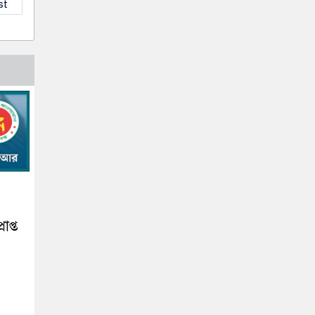
st
প্ত