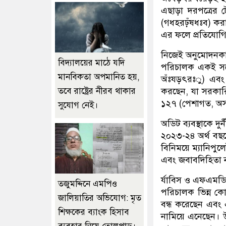
এছাড়া দরপত্রের ট
(গধহরঢ়ঁষধঃব) করা
এর ফলে প্রতিযোগি
নিজেই অনুমোদনকার
বিদ্যালয়ের মাঠে যদি
পরিচালক একই সঙ্গ
মানবিকতা অপমানিত হয়,
অঁঃযড়ৎরঃু) এবং 
তবে রাষ্ট্রের নীরব থাকার
করছেন, যা সরকার
১২৭ (পেশাগত, অস
সুযোগ নেই।
অডিট ব্যবস্থাকে দুর
২০২৩-২৪ অর্থ বছরে
বিনিময়ে ম্যানিপু
এবং জবাবদিহিতা ন
র্যাবিস ও এফএমডি ভ
তজুমদ্দিনে এমপিও
পরিচালক ভিন্ন কো
জালিয়াতির অভিযোগ: মৃত
বন্ধ করেছেন এবং
শিক্ষকের ব্যাংক হিসাব
নামিয়ে এনেছেন। উদ