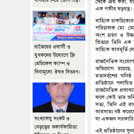
ব্যবহার নিয়ে তোলপাড়।
থেকে ক্রয় করা, যা
এক গভীর ষড়যন্ত্র।
বাহ্যিক চাকচিক্যে
পরিচালক মো: মোস
অংশ গ্রহণ ও উচ্চ
ভিতরে তিনি এক না
রাজৈরের‌ প্রবাসী ও
বাহ্যিক ভাবমূর্তি
যুবকদের উদ্যোগে ফ্রি
রাজনৈতিক সংযোগকে 
মেডিকেল ক্যাম্প ও
অভিযোগ রয়েছে, 
বিনামূল্যে ঔষধ বিতরণ।
মতাদর্র্শের ঘনি
প্রতিষ্ঠানে পদায়ি
রাজনৈতিক প্রভাবকে
ফলে কেউ তার অনিয়
সত্য, তিনি এই রাজ
ভারসাম্য নষ্ট করেছে
সংখ্যালঘু সংকট ও
যা একজন সরকারি কর্
নেতৃত্বের অকার্যকারিতা:
এই প্রতিষ্ঠানের সুনা