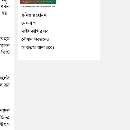
বর্তন
া হয়।
কুমিল্লার হোমনা,
মেঘনা ও
দাউদকান্দির সব
ড়ারহম
নৌযান নিবন্ধনের
 পালন
আওতায় আনা হবে।
 বিধি
র্থের
াল হয়
ৎপাদন
২৫%-এ
ট উৎস