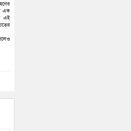
রহণের
নি এক
না এই
ষ্যতের
রলেও