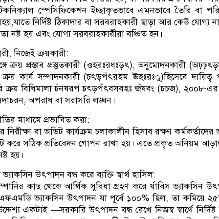
েকনিক্যাল স্পেসিফিকেশন ইচ্ছাকৃতভাবে এমনভাবে তৈরি বা পরি
হয়,যাতে নির্দিষ্ট ঠিকাদার বা সরবরাহকারী ছাড়া আর কেউ যোগ্য ন
তা নষ্ট হয় এবং যোগ্য সরবরাহকারীরা বঞ্চিত হন।
ী, নিজেই ক্রয়কারী:
ে ক্রয় প্রস্তাব প্রস্তুতকারী (ওহরঃরধঃড়ৎ), অনুমোদনকারী (অঢ়ঢ়ৎ
ক্রয় কার্য সম্পাদনকারী (চৎড়পঁৎরহম ঊহঃরঃু)হিসেবে দায়িত্ব
ি ক্রয় বিধিমালা চঁনষরপ চৎড়পঁৎবসবহঃ জঁষবং (চচজ), ২০০৮-এর
দাচরন, অপরাধ বা সরাসরি লঙ্ঘন।
্নীতির মাধ্যমে প্রভাবিত করা:
 নিরীক্ষা বা অডিট কার্যক্রম চলাকালীন হিসাব রক্ষণ কর্মকর্তাদের অ
লেট করে সঠিক প্রতিবেদন গোপন রাখা হয়। এতে প্রকৃত অনিয়ম আড়
ষ্ট হয়।
্যাকসিন উৎপাদন বন্ধ করে ব্যক্তি স্বার্থ হাসিল:
ম্পানির কাছ থেকে আর্থিক সুবিধা গ্রহণ করে র্যাবিস ভ্যাকসিন উ
 এফএমডি ভ্যাকসিন উৎপাদন যা পূর্বে ১০০% ছিল, তা কমিয়ে 
্দেশ্য একটাই —সরকারি উৎপাদন বন্ধ রেখে নিজস্ব স্বার্থে নির্দিষ্