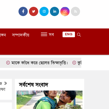
সব
াঙ্গন
সম্পাদকীয়
ENG
ে কাঁধে করে ছেলের ভিক্ষাবৃত্তি।
কুমিল্লার লাকসামের সোহান হ
জ
সর্বশেষ সংবাদ
৯দফা