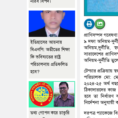
নীরব বিপদ।
প্রাণিসম্পদ গবেষণ
৯ দফা অনিয়ম-দুর্
ইতিহাসের আয়নায়
অনিয়ম,দুর্নীতি, স
বিএনপি: অতীতের শিক্ষা
সারাদেশের প্রাণিস
কি ভবিষ্যতের রাষ্ট্র
অনিয়ম-দুর্নীতি তু
পরিচালনায় প্রতিফলিত
টেন্ডার প্রক্রিয়ায় স্
হবে?
পরিচালক মো: মো
২০২৪-২৫ অর্থ বছর
ঠিকাদারদের কাজ 
হবে তা নির্ধারণ 
নির্দেশনা অনুযায়ী
তথ্য গোপন করে চাকুরি
দরপত্র প্যাকেজে বিভ