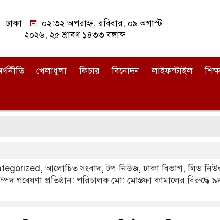
ঢাকা
০২:৩২ অপরাহ্ন, রবিবার, ০৯ অগাস্ট
২০২৬, ২৫ শ্রাবণ ১৪৩৩ বঙ্গাব্দ
র্থনীতি
খেলাধুলা
ফিচার
বিনোদন
লাইফস্টাইল
শিক্ষ
মাক
tegorized
,
আলোচিত সংবাদ
,
টপ নিউজ
,
ঢাকা বিভাগ
,
লিড নিউ
াণিসম্পদ গবেষণা প্রতিষ্ঠান: পরিচালক মো: মোস্তফা কামালের বিরুদ্ধে 