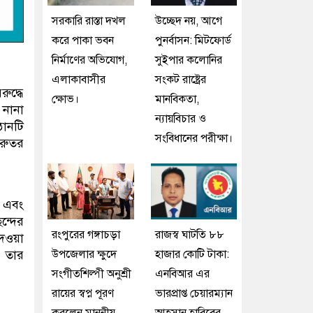
সরকারি রাস্তা দখল
উচ্ছেদ নয়, আগে
করে পাকা ভবন
পুনর্বাসন: মিটফোর্ড
নির্মাণের অভিযোগ,
সুইপার কলোনির
এলাকাবাসীর
সংকট রাষ্ট্রের
ুদ্ধে
ক্ষোভ।
মানবিকতা,
 নানা
ন্যায়বিচার ও
ঠানটি
সংবিধানের পরীক্ষা।
ুরুতর
 এবং
ন্দের
রংপুরের গঙ্গাচড়া
রাজস্ব ঘাটতি ৮৮
দেওয়া
উপজেলার ক্ষুদে
হাজার কোটি টাকা:
া তার
সংগীতশিল্পী অনুশ্রী
এনবিআর এর
রায়ের স্বপ্ন পূরণ
ভারপ্রাপ্ত চেয়ারম্যান