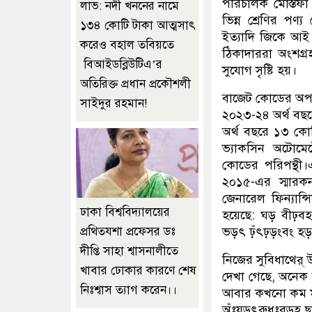
পরিচালক মোস্তফা কা
লাভ: নদী খননের নামে
ভিন্ন শ্রেণির পণ্য
১৩৪ কোটি টাকা আত্মসাৎ
ইত্যাদি জিকে আই 
করেও বহাল তবিয়তে
ঠিকাদাররা অংশগ্
বিআইডব্লিউটিএ’র
সুযোগ সৃষ্টি হয়।
অতিরিক্ত প্রধান প্রকৌশলী
বাজেট কোডের অপব্
সাইদুর রহমান!
২০২৩-২৪ অর্থ বছ
অর্থ বছরে ১৩ কোটি 
ভ্যাকসিন অটোমেট
কোডের পরিপন্থ
২০১৫-এর স্মারক
জেনারেল ফিন্যান
ঢাকা বিশ্ববিদ্যালয়ের
হয়েছে: ঘড় বীঢ়
প্রথিতযশা প্রফেসর ডঃ
ভড়ৎ ঢ়ঁৎঢ়ড়ংবং হ
দীপ্তি সাহা শ্বাসনালীতে
নিজের সুবিধাথের্ 
খাবার ঢোকার কারণে শেষ
দেখা গেছে, অনেক 
নিঃশ্বাস ত্যাগ করেন।।
আবার কখনো কম মূল্
অঁঃযড়ৎরুধঃরড়হ ছা