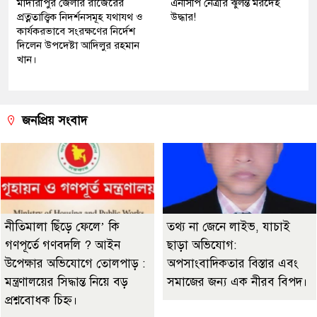
মাদারীপুর জেলার রাজৈরের
এনসিপি নেত্রীর ঝুলন্ত মরদেহ
প্রত্নতাত্ত্বিক নিদর্শনসমূহ যথাযথ ও
উদ্ধার!
কার্যকরভাবে সংরক্ষণের নির্দেশ
দিলেন উপদেষ্টা আদিলুর রহমান
খান।
জনপ্রিয় সংবাদ
নীতিমালা ছিঁড়ে ফেলে’ কি
তথ্য না জেনে লাইভ, যাচাই
গণপূর্তে গণবদলি ? আইন
ছাড়া অভিযোগ:
উপেক্ষার অভিযোগে তোলপাড় :
অপসাংবাদিকতার বিস্তার এবং
মন্ত্রণালয়ের সিদ্ধান্ত নিয়ে বড়
সমাজের জন্য এক নীরব বিপদ।
প্রশ্নবোধক চিহ্ন।