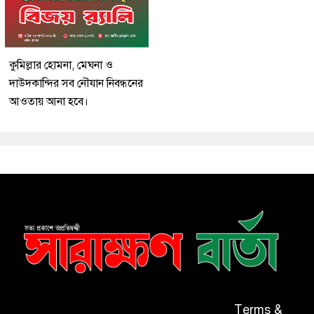
কুমিল্লার হোমনা, মেঘনা ও
দাউদকান্দির সব নৌযান নিবন্ধনের
আওতায় আনা হবে।
Terms &