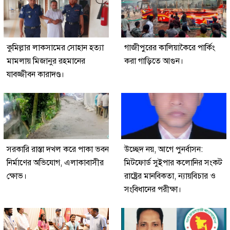
কুমিল্লার লাকসামের সোহান হত্যা
গাজীপুরের কালিয়াকৈরে পার্কিং
মামলায় মিজানুর রহমানের
করা গাড়িতে আগুন।
যাবজ্জীবন কারাদণ্ড।
সরকারি রাস্তা দখল করে পাকা ভবন
উচ্ছেদ নয়, আগে পুনর্বাসন:
নির্মাণের অভিযোগ, এলাকাবাসীর
মিটফোর্ড সুইপার কলোনির সংকট
ক্ষোভ।
রাষ্ট্রের মানবিকতা, ন্যায়বিচার ও
সংবিধানের পরীক্ষা।