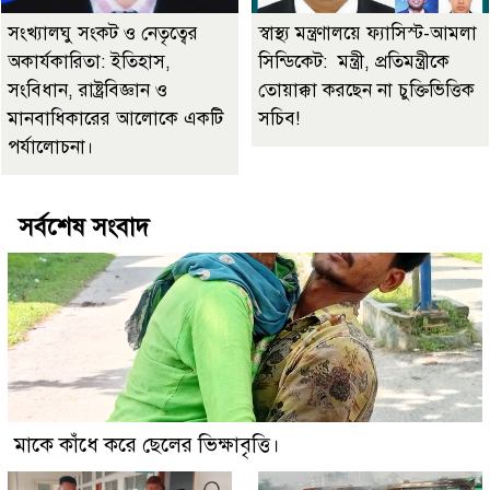
সংখ্যালঘু সংকট ও নেতৃত্বের
স্বাস্থ্য মন্ত্রণালয়ে ফ্যাসিস্ট-আমলা
অকার্যকারিতা: ইতিহাস,
সিন্ডিকেট: মন্ত্রী, প্রতিমন্ত্রীকে
সংবিধান, রাষ্ট্রবিজ্ঞান ও
তোয়াক্কা করছেন না চুক্তিভিত্তিক
মানবাধিকারের আলোকে একটি
সচিব!
পর্যালোচনা।
সর্বশেষ সংবাদ
মাকে কাঁধে করে ছেলের ভিক্ষাবৃত্তি।