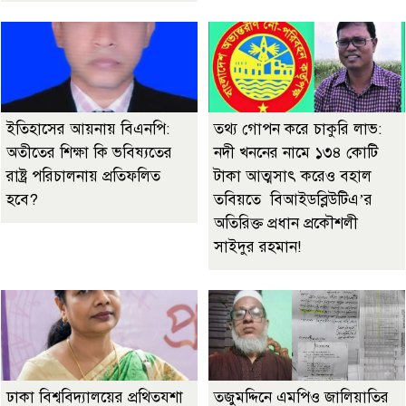
ইতিহাসের আয়নায় বিএনপি:
তথ্য গোপন করে চাকুরি লাভ:
অতীতের শিক্ষা কি ভবিষ্যতের
নদী খননের নামে ১৩৪ কোটি
রাষ্ট্র পরিচালনায় প্রতিফলিত
টাকা আত্মসাৎ করেও বহাল
হবে?
তবিয়তে বিআইডব্লিউটিএ’র
অতিরিক্ত প্রধান প্রকৌশলী
সাইদুর রহমান!
ঢাকা বিশ্ববিদ্যালয়ের প্রথিতযশা
তজুমদ্দিনে এমপিও জালিয়াতির