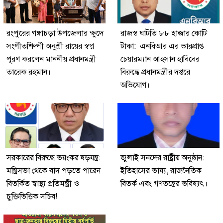
রংপুরের গঙ্গাচড়া উপজেলার ক্ষুদে
রাজস্ব ঘাটতি ৮৮ হাজার কোটি
সংগীতশিল্পী অনুশ্রী রায়ের স্বপ্ন
টাকা: এনবিআর এর ভারপ্রাপ্ত
পূরণ করলেন মাননীয় প্রধানমন্ত্রী
চেয়ারম্যান আহসান হাবিবের
তারেক রহমান।
বিরুদ্ধে প্রধানমন্ত্রীর দপ্তরে
অভিযোগ।
সরকারের বিরুদ্ধে ভয়ংকর ষড়যন্ত্র:
জুলাই সনদের রাষ্ট্রীয় অনুষ্ঠান:
মন্ত্রিসভা থেকে বাদ পড়তে পারেন
ইতিহাসের ভাষ্য, রাজনৈতিক
বিতর্কিত স্বাস্থ্য প্রতিমন্ত্রী ও
বিতর্ক এবং গণতন্ত্রের ভবিষ্যৎ।
চুক্তিভিত্তিক সচিব!