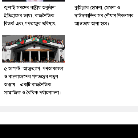
জুলাই সনদের রাষ্ট্রীয় অনুষ্ঠান:
কুমিল্লার হোমনা, মেঘনা ও
ইতিহাসের ভাষ্য, রাজনৈতিক
দাউদকান্দির সব নৌযান নিবন্ধনের
বিতর্ক এবং গণতন্ত্রের ভবিষ্যৎ।
আওতায় আনা হবে।
৫ আগস্ট: আত্মত্যাগ, গণআকাঙ্ক্ষা
ও বাংলাদেশের গণতন্ত্রের নতুন
অধ্যায়—একটি রাজনৈতিক,
সামাজিক ও বৈশ্বিক পর্যালোচনা।