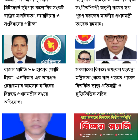
মিটফোর্ড সুইপার কলোনির সংকট
সংগীতশিল্পী অনুশ্রী রায়ের স্বপ্ন
রাষ্ট্রের মানবিকতা, ন্যায়বিচার ও
পূরণ করলেন মাননীয় প্রধানমন্ত্রী
সংবিধানের পরীক্ষা।
তারেক রহমান।
রাজস্ব ঘাটতি ৮৮ হাজার কোটি
সরকারের বিরুদ্ধে ভয়ংকর ষড়যন্ত্র:
টাকা: এনবিআর এর ভারপ্রাপ্ত
মন্ত্রিসভা থেকে বাদ পড়তে পারেন
চেয়ারম্যান আহসান হাবিবের
বিতর্কিত স্বাস্থ্য প্রতিমন্ত্রী ও
বিরুদ্ধে প্রধানমন্ত্রীর দপ্তরে
চুক্তিভিত্তিক সচিব!
অভিযোগ।