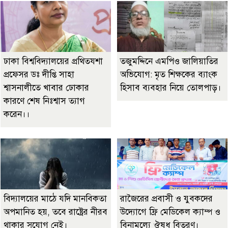
ঢাকা বিশ্ববিদ্যালয়ের প্রথিতযশা
তজুমদ্দিনে এমপিও জালিয়াতির
প্রফেসর ডঃ দীপ্তি সাহা
অভিযোগ: মৃত শিক্ষকের ব্যাংক
শ্বাসনালীতে খাবার ঢোকার
হিসাব ব্যবহার নিয়ে তোলপাড়।
কারণে শেষ নিঃশ্বাস ত্যাগ
করেন।।
বিদ্যালয়ের মাঠে যদি মানবিকতা
রাজৈরের‌ প্রবাসী ও যুবকদের
অপমানিত হয়, তবে রাষ্ট্রের নীরব
উদ্যোগে ফ্রি মেডিকেল ক্যাম্প ও
থাকার সুযোগ নেই।
বিনামূল্যে ঔষধ বিতরণ।