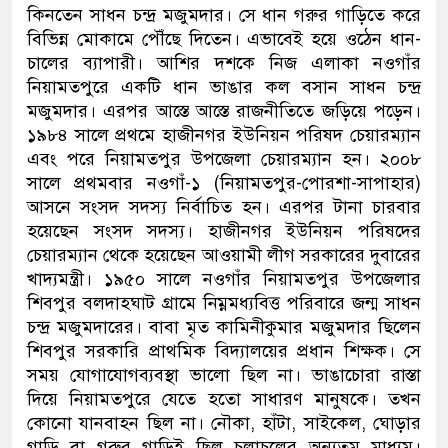
কিনতেন সাধন চন্দ্র মজুমদার। সে ধান গরুর গাড়িতে করে
বিভিন্ন মোকামে পৌঁছে দিতেন। এভাবেই হয়ে ওঠেন ধান-
চালের ব্যাপারী। আশির দশকে নিজ এলাকা নওগাঁর
নিয়ামতপুরে একটি ধান ভাঙার কল বসান সাধন চন্দ্র
মজুমদার। এরপর আস্তে আস্তে রাজনীতিতে জড়িয়ে পড়েন।
১৯৮৪ সালে প্রথমে হাজীনগর ইউনিয়ন পরিষদ চেয়ারম্যান
এবং পরে নিয়ামতপুর উপজেলা চেয়ারম্যান হন। ২০০৮
সালে প্রথমবার নওগাঁ-১ (নিয়ামতপুর-পোরশা-সাপাহার)
আসনে সংসদ সদস্য নির্বাচিত হন। এরপর টানা চারবার
হয়েছেন সংসদ সদস্য। হাজীনগর ইউনিয়ন পরিষদের
চেয়ারম্যান থেকে হয়েছেন আওয়ামী লীগ সরকারের দুবারের
খাদ্যমন্ত্রী। ১৯৫০ সালে নওগাঁর নিয়ামতপুর উপজেলার
শিবপুর বলদাহঘাট গ্রামে নিম্নমধ্যবিত্ত পরিবারে জন্ম সাধন
চন্দ্র মজুমদারের। বাবা মৃত কামিনীকুমার মজুমদার ছিলেন
শিবপুর সরকারি প্রাথমিক বিদ্যালয়ের প্রধান শিক্ষক। সে
সময় যোগাযোগব্যবস্থা ভালো ছিল না। ভাঙাচোরা রাস্তা
দিয়ে নিয়ামতপুরে যেতে হতো সাধারণ মানুষকে। তখন
কোনো যানবাহন ছিল না। নৌকা, হাঁটা, সাইকেল, ঘোড়ার
গাড়ি বা গরুর গাড়িই ছিল চলাচলের অন্যতম মাধ্যম।