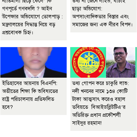
নীতিমালা ছিঁড়ে ফেলে’ কি
তথ্য না জেনে লাইভ, যাচাই
গণপূর্তে গণবদলি ? আইন
ছাড়া অভিযোগ:
উপেক্ষার অভিযোগে তোলপাড় :
অপসাংবাদিকতার বিস্তার এবং
মন্ত্রণালয়ের সিদ্ধান্ত নিয়ে বড়
সমাজের জন্য এক নীরব বিপদ।
প্রশ্নবোধক চিহ্ন।
ইতিহাসের আয়নায় বিএনপি:
তথ্য গোপন করে চাকুরি লাভ:
অতীতের শিক্ষা কি ভবিষ্যতের
নদী খননের নামে ১৩৪ কোটি
রাষ্ট্র পরিচালনায় প্রতিফলিত
টাকা আত্মসাৎ করেও বহাল
হবে?
তবিয়তে বিআইডব্লিউটিএ’র
অতিরিক্ত প্রধান প্রকৌশলী
সাইদুর রহমান!