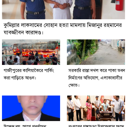
কুমিল্লার লাকসামের সোহান হত্যা মামলায় মিজানুর রহমানের
যাবজ্জীবন কারাদণ্ড।
গাজীপুরের কালিয়াকৈরে পার্কিং
সরকারি রাস্তা দখল করে পাকা ভবন
করা গাড়িতে আগুন।
নির্মাণের অভিযোগ, এলাকাবাসীর
ক্ষোভ।
উচ্ছেদ নয়, আগে পুনর্বাসন:
রংপুরের গঙ্গাচড়া উপজেলার ক্ষুদে