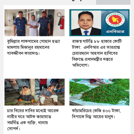
কুমিল্লার লাকসামের সোহান হত্যা
রাজস্ব ঘাটতি ৮৮ হাজার কোটি
মামলায় মিজানুর রহমানের
টাকা: এনবিআর এর ভারপ্রাপ্ত
যাবজ্জীবন কারাদণ্ড।
চেয়ারম্যান আহসান হাবিবের
বিরুদ্ধে প্রধানমন্ত্রীর দপ্তরে
অভিযোগ।
চার বিয়ের দাবির মধ্যেই আরেক
কাঁচামরিচের কেজি ৪০০ টাকা,
নারীর ঘরে আটক জামায়াত
বিপাকে নিম্ন আয়ের মানুষ।
সমর্থিত এক ব্যক্তি, থানায়
সোপর্দ।