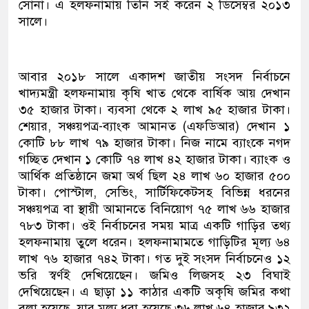
সোনা। এ হলফনামায় তিনি সই করেন ২ ডিসেম্বর ২০১৩
সালে।
আবার ২০১৮ সালে একাদশ জাতীয় সংসদ নির্বাচনে
খাদ্যমন্ত্রী হলফনামায় কৃষি খাত থেকে বার্ষিক আয় দেখান
৩৫ হাজার টাকা। ব্যবসা থেকে ২ লাখ ৯৫ হাজার টাকা।
শেয়ার, সঞ্চয়পত্র-ব্যাংক আমানত (এফডিআর) দেখান ১
কোটি ৮৮ লাখ ৭৯ হাজার টাকা। নিজ নামে ব্যাংকে নগদ
গচ্ছিত দেখান ১ কোটি ৭৪ লাখ ৪২ হাজার টাকা। ব্যাংক ও
আর্থিক প্রতিষ্ঠানে জমা অর্থ ছিল ২৪ লাখ ৬০ হাজার ৫০০
টাকা। পোস্টাল, সেভিং, সার্টিফিকেটসহ বিভিন্ন ধরনের
সঞ্চয়পত্র বা স্থায়ী আমানতে বিনিয়োগ ৭৫ লাখ ৬৬ হাজার
৭৮৩ টাকা। ওই নির্বাচনের সময় মাত্র একটি গাড়ির তথ্য
হলফনামায় তুলে ধরেন। হলফনামামতে গাড়িটির মূল্য ৬৪
লাখ ৭৬ হাজার ৭৪২ টাকা। গত দুই সংসদ নির্বাচনেও ১২
ভরি স্বর্ণই দেখিয়েছেন। জমিও লিজসহ ২৩ বিঘাই
দেখিয়েছেন। এ ছাড়া ১১ কাঠার একটি অকৃষি জমির কথা
বলা হয়েছে, যার মূল্য ধরা হয়েছে ৩৬ লাখ ৬৪ হাজার ৯৩২