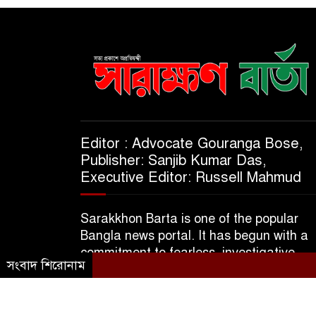
Editor : Advocate Gouranga Bose,
Publisher: Sanjib Kumar Das,
Executive Editor: Russell Mahmud
Sarakkhon Barta is one of the popular
Bangla news portal. It has begun with a
commitment to fearless, investigative,
সংবাদ শিরোনাম
informative & independent journalism.
© 2025 A Subsidiary of M/S Kajol Trader