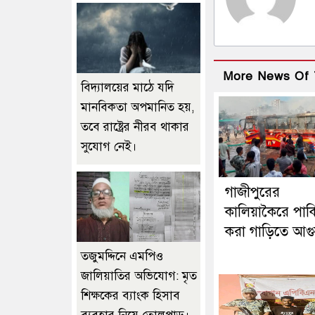
More News Of 
বিদ্যালয়ের মাঠে যদি
মানবিকতা অপমানিত হয়,
তবে রাষ্ট্রের নীরব থাকার
সুযোগ নেই।
গাজীপুরের
কালিয়াকৈরে পার্ক
করা গাড়িতে আগ
তজুমদ্দিনে এমপিও
জালিয়াতির অভিযোগ: মৃত
শিক্ষকের ব্যাংক হিসাব