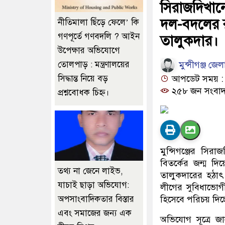
সিরাজদিখান
দল-বদলের রা
নীতিমালা ছিঁড়ে ফেলে’ কি
গণপূর্তে গণবদলি ? আইন
তালুকদার।
উপেক্ষার অভিযোগে
মুন্সীগঞ্জ জেল
তোলপাড় : মন্ত্রণালয়ের
সিদ্ধান্ত নিয়ে বড়
আপডেট সময় : ০
২৫৮ জন সংবাদ
প্রশ্নবোধক চিহ্ন।
মুন্সিগঞ্জের সি
বিতর্কের জন্ম দ
তথ্য না জেনে লাইভ,
তালুকদারের হঠাৎ
যাচাই ছাড়া অভিযোগ:
লীগের সুবিধাভোগ
অপসাংবাদিকতার বিস্তার
হিসেবে পরিচয় দিচ্
এবং সমাজের জন্য এক
অভিযোগ সূত্রে 