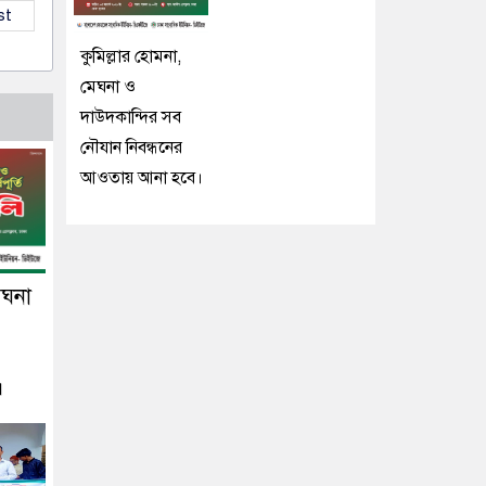
st
কুমিল্লার হোমনা,
মেঘনা ও
দাউদকান্দির সব
নৌযান নিবন্ধনের
আওতায় আনা হবে।
েঘনা
।