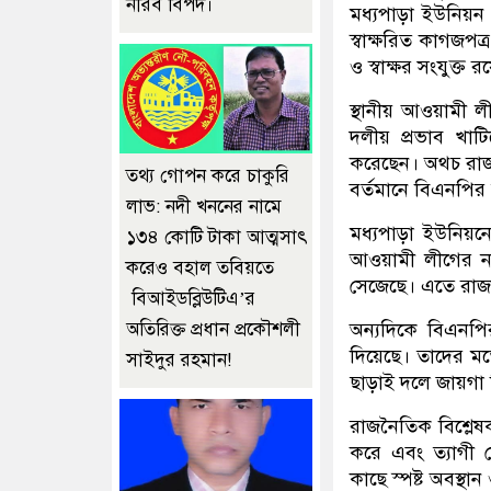
নীরব বিপদ।
মধ্যপাড়া ইউনিয়ন 
স্বাক্ষরিত কাগজপত
ও স্বাক্ষর সংযুক্ত র
স্থানীয় আওয়ামী 
দলীয় প্রভাব খাটি
করেছেন। অথচ রাজনৈ
তথ্য গোপন করে চাকুরি
বর্তমানে বিএনপির ছ
লাভ: নদী খননের নামে
মধ্যপাড়া ইউনিয়ন
১৩৪ কোটি টাকা আত্মসাৎ
আওয়ামী লীগের না
করেও বহাল তবিয়তে
সেজেছে। এতে রাজনী
বিআইডব্লিউটিএ’র
অতিরিক্ত প্রধান প্রকৌশলী
অন্যদিকে বিএনপির
দিয়েছে। তাদের মতে
সাইদুর রহমান!
ছাড়াই দলে জায়গা দ
রাজনৈতিক বিশ্লেষ
করে এবং ত্যাগী 
কাছে স্পষ্ট অবস্থ