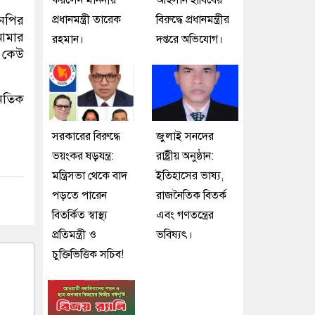
করলেন মাননীয়
আহসান হাবিবের
এনপির
প্রধানমন্ত্রী তারেক
বিরুদ্ধে প্রধানমন্ত্রীর
আমার
রহমান।
দপ্তরে অভিযোগ।
 কেউ
নৈতিক
সরকারের বিরুদ্ধে
জুলাই সনদের
ভয়ংকর ষড়যন্ত্র:
রাষ্ট্রীয় অনুষ্ঠান:
মন্ত্রিসভা থেকে বাদ
ইতিহাসের ভাষ্য,
পড়তে পারেন
রাজনৈতিক বিতর্ক
বিতর্কিত স্বাস্থ্য
এবং গণতন্ত্রের
প্রতিমন্ত্রী ও
ভবিষ্যৎ।
চুক্তিভিত্তিক সচিব!