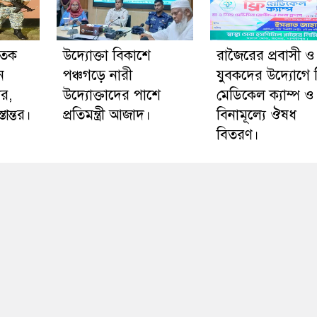
াতক
উদ্যোক্তা বিকাশে
রাজৈরের‌ প্রবাসী ও
ন
পঞ্চগড়ে নারী
যুবকদের উদ্যোগে ফ
ার,
উদ্যোক্তাদের পাশে
মেডিকেল ক্যাম্প ও
ান্তর।
প্রতিমন্ত্রী আজাদ।
বিনামূল্যে ঔষধ
বিতরণ।