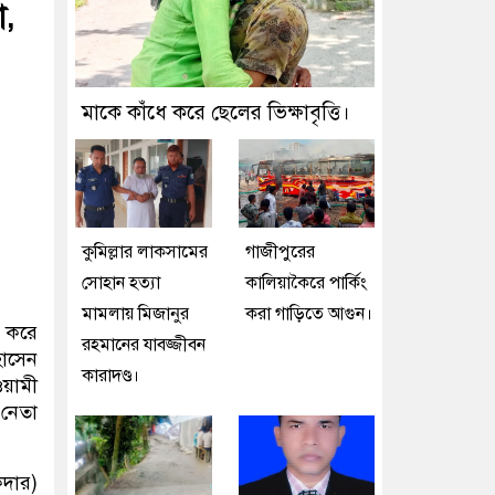
া,
মাকে কাঁধে করে ছেলের ভিক্ষাবৃত্তি।
কুমিল্লার লাকসামের
গাজীপুরের
সোহান হত্যা
কালিয়াকৈরে পার্কিং
মামলায় মিজানুর
করা গাড়িতে আগুন।
ন করে
রহমানের যাবজ্জীবন
হোসেন
কারাদণ্ড।
ওয়ামী
 নেতা
দার)