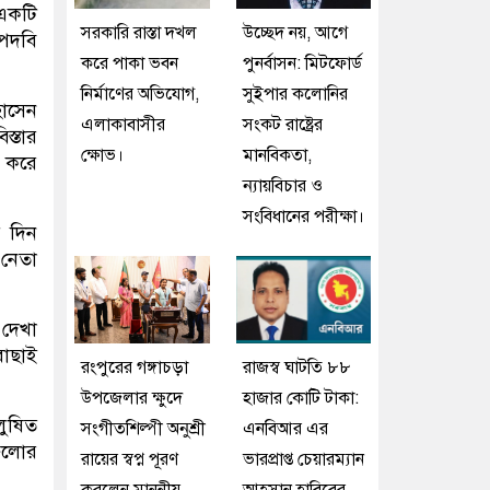
 একটি
সরকারি রাস্তা দখল
উচ্ছেদ নয়, আগে
 পদবি
করে পাকা ভবন
পুনর্বাসন: মিটফোর্ড
নির্মাণের অভিযোগ,
সুইপার কলোনির
হোসেন
এলাকাবাসীর
সংকট রাষ্ট্রের
স্তার
ক্ষোভ।
মানবিকতা,
ন করে
ন্যায়বিচার ও
সংবিধানের পরীক্ষা।
র দিন
 নেতা
 দেখা
বাছাই
রংপুরের গঙ্গাচড়া
রাজস্ব ঘাটতি ৮৮
উপজেলার ক্ষুদে
হাজার কোটি টাকা:
লুষিত
সংগীতশিল্পী অনুশ্রী
এনবিআর এর
গুলোর
রায়ের স্বপ্ন পূরণ
ভারপ্রাপ্ত চেয়ারম্যান