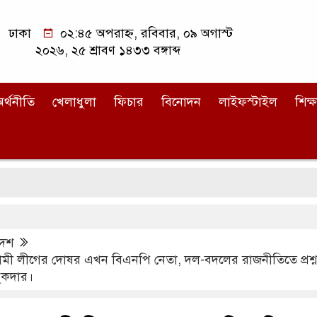
ঢাকা
০২:৪৫ অপরাহ্ন, রবিবার, ০৯ অগাস্ট
২০২৬, ২৫ শ্রাবণ ১৪৩৩ বঙ্গাব্দ
র্থনীতি
খেলাধুলা
ফিচার
বিনোদন
লাইফস্টাইল
শিক্ষ
ম
দেশ
ী লীগের দোষর এখন বিএনপি নেতা, দল-বদলের রাজনীতিতে প্রশ্নব
ুকদার।