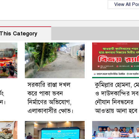
View All Po
This Category
সরকারি রাস্তা দখল
কুমিল্লার হোমনা, ম
িং
করে পাকা ভবন
ও দাউদকান্দির সব
ুন।
নির্মাণের অভিযোগ,
নৌযান নিবন্ধনের
এলাকাবাসীর ক্ষোভ।
আওতায় আনা হবে