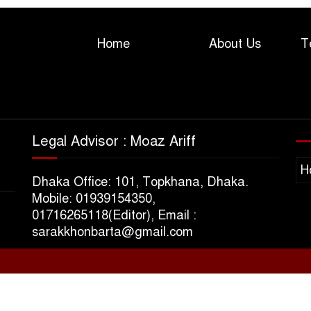
Home
About Us
T
Legal Advisor : Moaz Ariff
H
Dhaka Office: 101, Topkhana, Dhaka.
Mobile: 01939154350,
01716265118(Editor), Email :
sarakkhonbarta@gmail.com
s