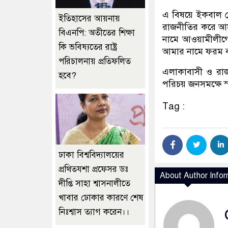
এ বিষয়ে ইকবাল হ
ইতিহাসের আয়নায়
রাজনীতির করে আ
বিএনপি: অতীতের শিক্ষা
নামে আওয়ামীলী
কি ভবিষ্যতের রাষ্ট্র
আমার নামে ফরম ব
পরিচালনায় প্রতিফলিত
এলাকাবাসী ও রাজন
হবে?
পরিচয় জনসমক্ষে স্
Tag :
ঢাকা বিশ্ববিদ্যালয়ের
প্রথিতযশা প্রফেসর ডঃ
About Author Infor
দীপ্তি সাহা শ্বাসনালীতে
খাবার ঢোকার কারণে শেষ
নিঃশ্বাস ত্যাগ করেন।।