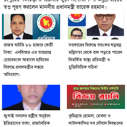
স্বপ্ন পূরণ করলেন মাননীয় প্রধানমন্ত্রী তারেক রহমান।
রাজস্ব ঘাটতি ৮৮ হাজার কোটি
সরকারের বিরুদ্ধে ভয়ংকর ষড়যন্ত্র:
টাকা: এনবিআর এর ভারপ্রাপ্ত
মন্ত্রিসভা থেকে বাদ পড়তে পারেন
চেয়ারম্যান আহসান হাবিবের
বিতর্কিত স্বাস্থ্য প্রতিমন্ত্রী ও
বিরুদ্ধে প্রধানমন্ত্রীর দপ্তরে
চুক্তিভিত্তিক সচিব!
অভিযোগ।
জুলাই সনদের রাষ্ট্রীয় অনুষ্ঠান:
কুমিল্লার হোমনা, মেঘনা ও
ইতিহাসের ভাষ্য, রাজনৈতিক
দাউদকান্দির সব নৌযান নিবন্ধনের