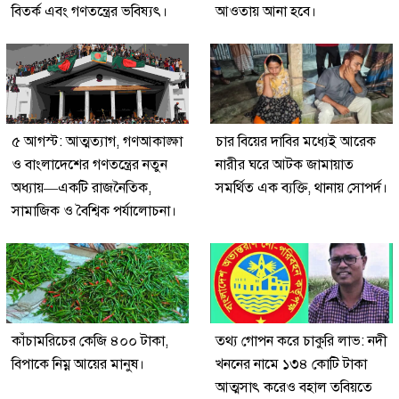
বিতর্ক এবং গণতন্ত্রের ভবিষ্যৎ।
আওতায় আনা হবে।
৫ আগস্ট: আত্মত্যাগ, গণআকাঙ্ক্ষা
চার বিয়ের দাবির মধ্যেই আরেক
ও বাংলাদেশের গণতন্ত্রের নতুন
নারীর ঘরে আটক জামায়াত
অধ্যায়—একটি রাজনৈতিক,
সমর্থিত এক ব্যক্তি, থানায় সোপর্দ।
সামাজিক ও বৈশ্বিক পর্যালোচনা।
কাঁচামরিচের কেজি ৪০০ টাকা,
তথ্য গোপন করে চাকুরি লাভ: নদী
বিপাকে নিম্ন আয়ের মানুষ।
খননের নামে ১৩৪ কোটি টাকা
আত্মসাৎ করেও বহাল তবিয়তে