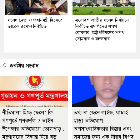
সংসদ নেতা ও প্রধানমন্ত্রী হিসেবে
ত্রয়োদশ জাতীয় সংসদ নির্বাচনে
তারেক রহমান নির্বাচিত।
নির্বাচিত এমপিদের শপথ
রোববার, মন্ত্রীপরিষদের শপথ
সোমবার ও মঙ্গলবার।
জনপ্রিয় সংবাদ
নীতিমালা ছিঁড়ে ফেলে’ কি
তথ্য না জেনে লাইভ, যাচাই
গণপূর্তে গণবদলি ? আইন
ছাড়া অভিযোগ:
উপেক্ষার অভিযোগে তোলপাড় :
অপসাংবাদিকতার বিস্তার এবং
মন্ত্রণালয়ের সিদ্ধান্ত নিয়ে বড়
সমাজের জন্য এক নীরব বিপদ।