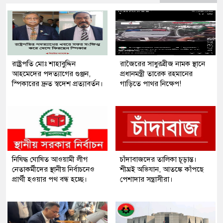
রাষ্ট্রপতি মোঃ শাহাবুদ্দিন
রাজৈরের সাধুরব্রীজ নামক স্থানে
আহমেদের পদত্যাগের গুঞ্জন,
প্রধানমন্ত্রী তারেক রহমানের
স্পিকারের দ্রুত স্বদেশ প্রত্যাবর্তন।
গাড়িতে পাথর নিক্ষেপ!
নিষিদ্ধ ঘোষিত আওয়ামী লীগ
চাঁদাবাজদের তালিকা চূড়ান্ত।
নেতাকর্মীদের স্থানীয় নির্বাচনেও
শীঘ্রই অভিযান, আতঙ্কে কাঁপছে
প্রার্থী হওয়ার পথ বন্ধ হচ্ছে।
পেশাদার সন্ত্রাসীরা।