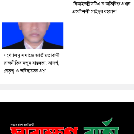
বিআইডব্লিউটিএ’র অতিরিক্ত প্রধান
প্রকৌশলী সাইদুর রহমান!
সংখ্যালঘু সমাজে জাতীয়তাবাদী
রাজনীতির নতুন বাস্তবতা: আদর্শ,
নেতৃত্ব ও ভবিষ্যতের প্রশ্ন।