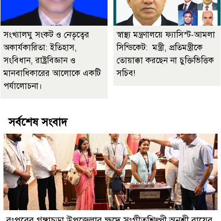
সংখ্যালঘু সংকট ও নেতৃত্বের
স্বাস্থ্য মন্ত্রণালয়ে ফ্যাসিস্ট-আমলা
অকার্যকারিতা: ইতিহাস,
সিন্ডিকেট: মন্ত্রী, প্রতিমন্ত্রীকে
সংবিধান, রাষ্ট্রবিজ্ঞান ও
তোয়াক্কা করছেন না চুক্তিভিত্তিক
মানবাধিকারের আলোকে একটি
সচিব!
পর্যালোচনা।
সর্বশেষ সংবাদ
রংপুরের গঙ্গাচড়া উপজেলার ক্ষুদে সংগীতশিল্পী অনুশ্রী রায়ের