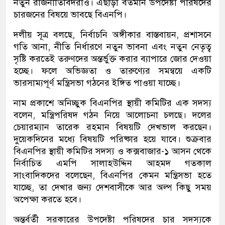
নতুন রাজনীতিবিদরাও। এছাড়া বর্তমান উপদেষ্টা পরিষদের
চারজনের বিষয়ে ভাবছে বিএনপি।
দলীয় সূত্র বলছে, নির্বাচনি অঙ্গীকার বাস্তবায়ন, প্রশাসনে
গতি আনা, নীতি নির্ধারণে নতুন ভাবনা এবং নতুন নেতৃত্ব
সৃষ্টি করতেই তরুণদের অন্তর্ভুক্ত করার ব্যাপারে জোর দেওয়া
হচ্ছে। ফলে অভিজ্ঞতা ও তারুণ্যের সমন্বয়ে একটি
ভারসাম্যপূর্ণ মন্ত্রিসভা গঠনের ইঙ্গিত পাওয়া যাচ্ছে।
নাম প্রকাশে অনিচ্ছুক বিএনপির স্থায়ী কমিটির এক সদস্য
বলেন, মন্ত্রিপরিষদ গঠন নিয়ে আলোচনা চলছে। দলের
চেয়ারম্যান তারেক রহমান বিষয়টি দেখভাল করছেন।
দুয়েকদিনের মধ্যে বিষয়টি পরিষ্কার হয়ে যাবে। শুক্রবার
বিএনপির স্থায়ী কমিটির সদস্য ও কক্সবাজার-১ আসন থেকে
নির্বাচিত এমপি সালাহউদ্দিন আহমদ গতকাল
সাংবাদিকদের বলেছেন, বিএনপির কেমন মন্ত্রিসভা হতে
যাচ্ছে, তা দেখার জন্য দেশবাসীকে আর অল্প কিছু সময়
অপেক্ষা করতে হবে।
অন্তর্বর্তী সরকারের উপদেষ্টা পরিষদের চার সদস্যকে