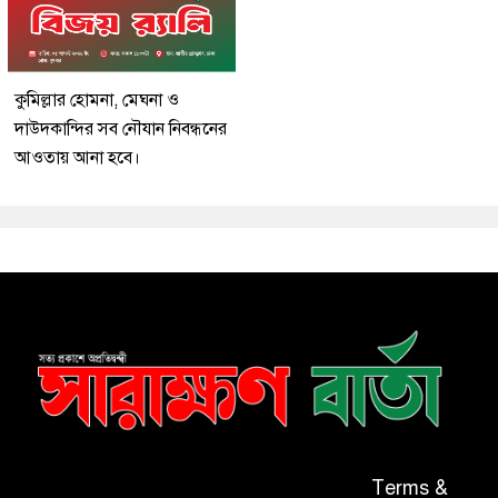
কুমিল্লার হোমনা, মেঘনা ও
দাউদকান্দির সব নৌযান নিবন্ধনের
আওতায় আনা হবে।
Terms &