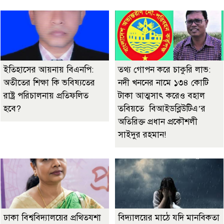
ইতিহাসের আয়নায় বিএনপি:
তথ্য গোপন করে চাকুরি লাভ:
অতীতের শিক্ষা কি ভবিষ্যতের
নদী খননের নামে ১৩৪ কোটি
রাষ্ট্র পরিচালনায় প্রতিফলিত
টাকা আত্মসাৎ করেও বহাল
হবে?
তবিয়তে বিআইডব্লিউটিএ’র
অতিরিক্ত প্রধান প্রকৌশলী
সাইদুর রহমান!
ঢাকা বিশ্ববিদ্যালয়ের প্রথিতযশা
বিদ্যালয়ের মাঠে যদি মানবিকতা