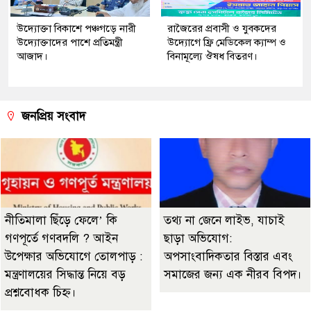
উদ্যোক্তা বিকাশে পঞ্চগড়ে নারী
রাজৈরের‌ প্রবাসী ও যুবকদের
উদ্যোক্তাদের পাশে প্রতিমন্ত্রী
উদ্যোগে ফ্রি মেডিকেল ক্যাম্প ও
আজাদ।
বিনামূল্যে ঔষধ বিতরণ।
জনপ্রিয় সংবাদ
নীতিমালা ছিঁড়ে ফেলে’ কি
তথ্য না জেনে লাইভ, যাচাই
গণপূর্তে গণবদলি ? আইন
ছাড়া অভিযোগ:
উপেক্ষার অভিযোগে তোলপাড় :
অপসাংবাদিকতার বিস্তার এবং
মন্ত্রণালয়ের সিদ্ধান্ত নিয়ে বড়
সমাজের জন্য এক নীরব বিপদ।
প্রশ্নবোধক চিহ্ন।