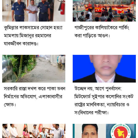
কুমিল্লার লাকসামের সোহান হত্যা
গাজীপুরের কালিয়াকৈরে পার্কিং
মামলায় মিজানুর রহমানের
করা গাড়িতে আগুন।
যাবজ্জীবন কারাদণ্ড।
সরকারি রাস্তা দখল করে পাকা ভবন
উচ্ছেদ নয়, আগে পুনর্বাসন:
নির্মাণের অভিযোগ, এলাকাবাসীর
মিটফোর্ড সুইপার কলোনির সংকট
ক্ষোভ।
রাষ্ট্রের মানবিকতা, ন্যায়বিচার ও
সংবিধানের পরীক্ষা।