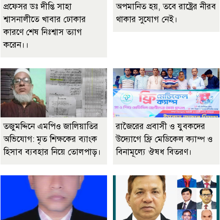
প্রফেসর ডঃ দীপ্তি সাহা
অপমানিত হয়, তবে রাষ্ট্রের নীরব
শ্বাসনালীতে খাবার ঢোকার
থাকার সুযোগ নেই।
কারণে শেষ নিঃশ্বাস ত্যাগ
করেন।।
তজুমদ্দিনে এমপিও জালিয়াতির
রাজৈরের‌ প্রবাসী ও যুবকদের
অভিযোগ: মৃত শিক্ষকের ব্যাংক
উদ্যোগে ফ্রি মেডিকেল ক্যাম্প ও
হিসাব ব্যবহার নিয়ে তোলপাড়।
বিনামূল্যে ঔষধ বিতরণ।