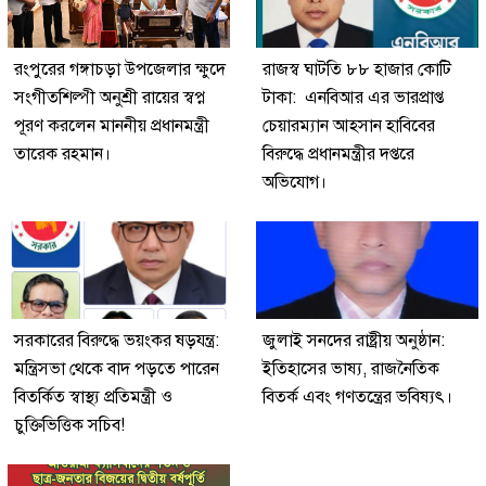
রংপুরের গঙ্গাচড়া উপজেলার ক্ষুদে
রাজস্ব ঘাটতি ৮৮ হাজার কোটি
সংগীতশিল্পী অনুশ্রী রায়ের স্বপ্ন
টাকা: এনবিআর এর ভারপ্রাপ্ত
পূরণ করলেন মাননীয় প্রধানমন্ত্রী
চেয়ারম্যান আহসান হাবিবের
তারেক রহমান।
বিরুদ্ধে প্রধানমন্ত্রীর দপ্তরে
অভিযোগ।
সরকারের বিরুদ্ধে ভয়ংকর ষড়যন্ত্র:
জুলাই সনদের রাষ্ট্রীয় অনুষ্ঠান:
মন্ত্রিসভা থেকে বাদ পড়তে পারেন
ইতিহাসের ভাষ্য, রাজনৈতিক
বিতর্কিত স্বাস্থ্য প্রতিমন্ত্রী ও
বিতর্ক এবং গণতন্ত্রের ভবিষ্যৎ।
চুক্তিভিত্তিক সচিব!