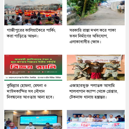
গাজীপুরের কালিয়াকৈরে পার্কিং
সরকারি রাস্তা দখল করে পাকা
করা গাড়িতে আগুন।
ভবন নির্মাণের অভিযোগ,
এলাকাবাসীর ক্ষোভ।
কুমিল্লার হোমনা, মেঘনা ও
এজাহারভুক্ত পলাতক আসামি
দাউদকান্দির সব নৌযান
শালবাগান ক্যাম্প থেকে গ্রেপ্তার,
নিবন্ধনের আওতায় আনা হবে।
টেকনাফ থানায় হস্তান্তর।