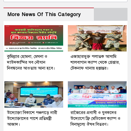
More News Of This Category
কুমিল্লার হোমনা, মেঘনা ও
এজাহারভুক্ত পলাতক আসামি
দাউদকান্দির সব নৌযান
শালবাগান ক্যাম্প থেকে গ্রেপ্তার,
নিবন্ধনের আওতায় আনা হবে।
টেকনাফ থানায় হস্তান্তর।
উদ্যোক্তা বিকাশে পঞ্চগড়ে নারী
রাজৈরের‌ প্রবাসী ও যুবকদের
উদ্যোক্তাদের পাশে প্রতিমন্ত্রী
উদ্যোগে ফ্রি মেডিকেল ক্যাম্প ও
আজাদ।
বিনামূল্যে ঔষধ বিতরণ।