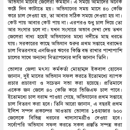
অভিযান মানেই জেলেরা কর্মহীন। এ সময়ে আমাদের অনেক
কষ্টে দিন কাটাতে হয়। অভিযানের সময় মাসে ৪০ কেজি
করে চাল দেওয়া হয়, তা আবার সঠিক সময়ে দেওয়া হয় না।
কেউ পায় আবার কেউ পায় না। এরপরও শুধু চাল দিয়ে তো
আর সংসার চলে না। যখন সংসারে অভাব দেখা দেয় তখন
জেলেরা বাধ্য হয়েই অভিযানের মধ্যে নদীতে মাছ ধরতে
যায়। সরকারের কাছে অভিযান শুরুর প্রথম সপ্তাহে বরাদ্দের
চাল বিতরণসহ এনজিওর ঋণের কিস্তি বন্ধ রাখার পাশাপাশি
চালের সাথে অন্যান্য নিত্যাপন্যের দাবি জানান তিনি।
ভোলার জেলা মৎস্য কর্মকর্তা মোহাম্মদ ইকবাল হোসেন
জানান, দুই মাসের অভিযান সফল করতে ইতোমধ্যে ব্যাপক
প্রচার প্রচারণা ও সচেতন সভা করা হয়েছে। প্রতিমাসে
একেক জন জেলে ৪০ কেজি করে ভিজিএফ চাল পাবে।
ইতোমধ্যে চাল বরাদ্দ পাওয়া গেছে, অভিযানের প্রথম সপ্তাহে
চাল বিতরণ করা হবে। তিনি আরো জানান, এ বছরই প্রথম
ইলিশ সম্পদ প্রকল্পের আওতায় ভোলার ১৩হাজার ৬০০
জেলেকে বিভিন্ন ধরনের খাদ্যসামগ্রীও দেওয়া হবে।
সর্বোপরি অভিযান সফল করতে সকল প্রস্ততি সম্পন্ন করা