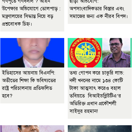
গণপূর্তে গণবদলি ? আইন
ছাড়া অভিযোগ:
উপেক্ষার অভিযোগে তোলপাড় :
অপসাংবাদিকতার বিস্তার এবং
মন্ত্রণালয়ের সিদ্ধান্ত নিয়ে বড়
সমাজের জন্য এক নীরব বিপদ।
প্রশ্নবোধক চিহ্ন।
ইতিহাসের আয়নায় বিএনপি:
তথ্য গোপন করে চাকুরি লাভ:
অতীতের শিক্ষা কি ভবিষ্যতের
নদী খননের নামে ১৩৪ কোটি
রাষ্ট্র পরিচালনায় প্রতিফলিত
টাকা আত্মসাৎ করেও বহাল
হবে?
তবিয়তে বিআইডব্লিউটিএ’র
অতিরিক্ত প্রধান প্রকৌশলী
সাইদুর রহমান!