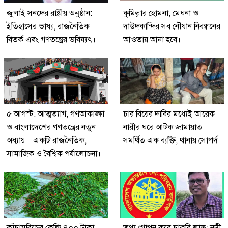
জুলাই সনদের রাষ্ট্রীয় অনুষ্ঠান:
কুমিল্লার হোমনা, মেঘনা ও
ইতিহাসের ভাষ্য, রাজনৈতিক
দাউদকান্দির সব নৌযান নিবন্ধনের
বিতর্ক এবং গণতন্ত্রের ভবিষ্যৎ।
আওতায় আনা হবে।
৫ আগস্ট: আত্মত্যাগ, গণআকাঙ্ক্ষা
চার বিয়ের দাবির মধ্যেই আরেক
ও বাংলাদেশের গণতন্ত্রের নতুন
নারীর ঘরে আটক জামায়াত
অধ্যায়—একটি রাজনৈতিক,
সমর্থিত এক ব্যক্তি, থানায় সোপর্দ।
সামাজিক ও বৈশ্বিক পর্যালোচনা।
কাঁচামরিচের কেজি ৪০০ টাকা,
তথ্য গোপন করে চাকুরি লাভ: নদী