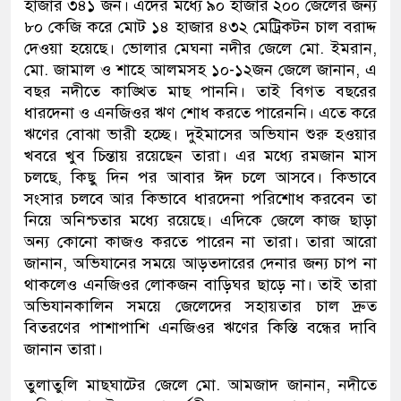
হাজার ৩৪১ জন। এদের মধ্যে ৯০ হাজার ২০০ জেলের জন্য
৮০ কেজি করে মোট ১৪ হাজার ৪৩২ মেট্রিকটন চাল বরাদ্দ
দেওয়া হয়েছে। ভোলার মেঘনা নদীর জেলে মো. ইমরান,
মো. জামাল ও শাহে আলমসহ ১০-১২জন জেলে জানান, এ
বছর নদীতে কাঙ্খিত মাছ পাননি। তাই বিগত বছরের
ধারদেনা ও এনজিওর ঋণ শোধ করতে পারেননি। এতে করে
ঋণের বোঝা ভারী হচ্ছে। দুইমাসের অভিযান শুরু হওয়ার
খবরে খুব চিন্তায় রয়েছেন তারা। এর মধ্যে রমজান মাস
চলছে, কিছু দিন পর আবার ঈদ চলে আসবে। কিভাবে
সংসার চলবে আর কিভাবে ধারদেনা পরিশোধ করবেন তা
নিয়ে অনিশ্চতার মধ্যে রয়েছে। এদিকে জেলে কাজ ছাড়া
অন্য কোনো কাজও করতে পারেন না তারা। তারা আরো
জানান, অভিযানের সময়ে আড়তদারের দেনার জন্য চাপ না
থাকলেও এনজিওর লোকজন বাড়িঘর ছাড়ে না। তাই তারা
অভিযানকালিন সময়ে জেলেদের সহায়তার চাল দ্রুত
বিতরণের পাশাপাশি এনজিওর ঋণের কিস্তি বন্ধের দাবি
জানান তারা।
তুলাতুলি মাছঘাটের জেলে মো. আমজাদ জানান, নদীতে