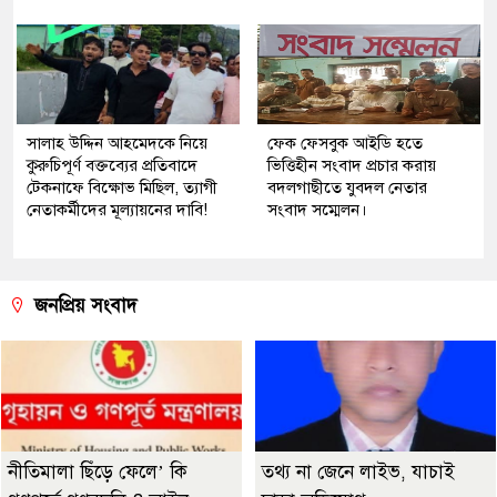
সালাহ উদ্দিন আহমেদকে নিয়ে
ফেক ফেসবুক আইডি হতে
কুরুচিপূর্ণ বক্তব্যের প্রতিবাদে
ভিত্তিহীন সংবাদ প্রচার করায়
টেকনাফে বিক্ষোভ মিছিল, ত্যাগী
বদলগাছীতে যুবদল নেতার
নেতাকর্মীদের মূল্যায়নের দাবি!
সংবাদ সম্মেলন।
জনপ্রিয় সংবাদ
নীতিমালা ছিঁড়ে ফেলে’ কি
তথ্য না জেনে লাইভ, যাচাই