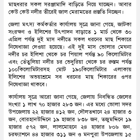
মাছধরার সকল সরঞ্জামাদি বাড়িতে নিয়ে যাচ্ছেন। আবার
কেউ কেউ নদীর তীরেই জাল মেরামতের প্রস্ততি নিচ্ছেন।
জেলা মৎস্য কর্মকর্তার কার্যালয় সূত্রে জানা গেছে, জাটকা
সংরক্ষণ ও ইলিশের উৎপাদন বাড়াতে ১ মার্চ থেকে ৩০
এপ্রিল পর্যন্ত দুই মাস নদীতে সকল ধরনের মাছ শিকারে
নিষেধাজ্ঞা দেওয়া হয়েছে। এই দুই মাস ভোলার মেঘনা
নদীর চর ইলিশা থেকে চর পিয়াল পর্যন্ত ৯০ কিলোমিটার
এবং তেঁতুলিয়া নদীর চর ভেদুরিয়া থেকে চর রুস্তম পর্যন্ত
১০০কিলোমিটারসহ মোট ১৯০কিলোমিটার এলাকায়
ইলিশের অভয়াশ্রমে সব ধরনের মাছ শিকারের ওপর
নিষেধাজ্ঞা থাকবে।
কার্যালয় সূত্রে আরো জানা গেছে, জেলায় নিবন্ধিত জেলের
সংখ্যা ১ লাখ ৭০ হাজার ২৮৩ জন। এর মধ্যে ভোলা সদর
উপজেলায় ২২ হাজার ৪১২ জন, দৌলতখানে ২৪ হাজার ৩
জন, বোরহানউদ্দিনে ১৯ হাজার ৮৩৮ জন, তজুমদ্দিনে ১৯
হাজার ৫৭২ জন, লালমোহনে ২৪ হাজার ৮০৬ জন,
চরফ্যাশনে ৪৪ হাজার ৩১১ জন ও মনপুরা উপজেলায় ১৫