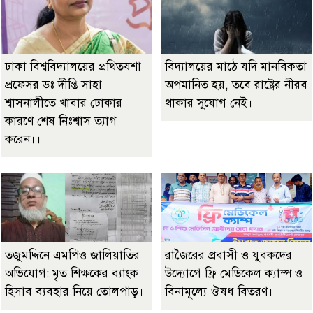
ঢাকা বিশ্ববিদ্যালয়ের প্রথিতযশা
বিদ্যালয়ের মাঠে যদি মানবিকতা
প্রফেসর ডঃ দীপ্তি সাহা
অপমানিত হয়, তবে রাষ্ট্রের নীরব
শ্বাসনালীতে খাবার ঢোকার
থাকার সুযোগ নেই।
কারণে শেষ নিঃশ্বাস ত্যাগ
করেন।।
তজুমদ্দিনে এমপিও জালিয়াতির
রাজৈরের‌ প্রবাসী ও যুবকদের
অভিযোগ: মৃত শিক্ষকের ব্যাংক
উদ্যোগে ফ্রি মেডিকেল ক্যাম্প ও
হিসাব ব্যবহার নিয়ে তোলপাড়।
বিনামূল্যে ঔষধ বিতরণ।