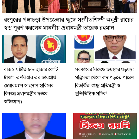
রংপুরের গঙ্গাচড়া উপজেলার ক্ষুদে সংগীতশিল্পী অনুশ্রী রায়ের
স্বপ্ন পূরণ করলেন মাননীয় প্রধানমন্ত্রী তারেক রহমান।
রাজস্ব ঘাটতি ৮৮ হাজার কোটি
সরকারের বিরুদ্ধে ভয়ংকর ষড়যন্ত্র:
টাকা: এনবিআর এর ভারপ্রাপ্ত
মন্ত্রিসভা থেকে বাদ পড়তে পারেন
চেয়ারম্যান আহসান হাবিবের
বিতর্কিত স্বাস্থ্য প্রতিমন্ত্রী ও
বিরুদ্ধে প্রধানমন্ত্রীর দপ্তরে
চুক্তিভিত্তিক সচিব!
অভিযোগ।