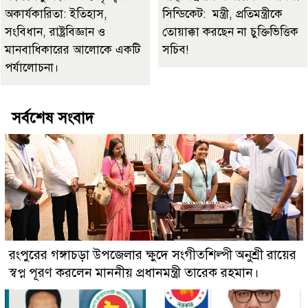
অকার্যকারিতা: ইতিহাস,
সিন্ডিকেট: মন্ত্রী, প্রতিমন্ত্রীকে
সংবিধান, রাষ্ট্রবিজ্ঞান ও
তোয়াক্কা করছেন না চুক্তিভিত্তিক
মানবাধিকারের আলোকে একটি
সচিব!
পর্যালোচনা।
সর্বশেষ সংবাদ
রংপুরের গঙ্গাচড়া উপজেলার ক্ষুদে সংগীতশিল্পী অনুশ্রী রায়ের
স্বপ্ন পূরণ করলেন মাননীয় প্রধানমন্ত্রী তারেক রহমান।