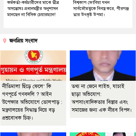
কর্মকর্তা-কর্মচারীদের মাঝে তীব্র
বিশ্বকাপ ফোবিয়া যখন
অসন্তোষঃ প্রধানমন্ত্রীর অনুশাসন
সার্বভৌমত্বকে বিবস্ত্র করে, পীরগঞ্জ
মানছেন না বিসিক চেয়ারম্যান!
তার উৎকৃষ্ট উপমা।
জনপ্রিয় সংবাদ
নীতিমালা ছিঁড়ে ফেলে’ কি
তথ্য না জেনে লাইভ, যাচাই
গণপূর্তে গণবদলি ? আইন
ছাড়া অভিযোগ:
উপেক্ষার অভিযোগে তোলপাড় :
অপসাংবাদিকতার বিস্তার এবং
মন্ত্রণালয়ের সিদ্ধান্ত নিয়ে বড়
সমাজের জন্য এক নীরব বিপদ।
প্রশ্নবোধক চিহ্ন।