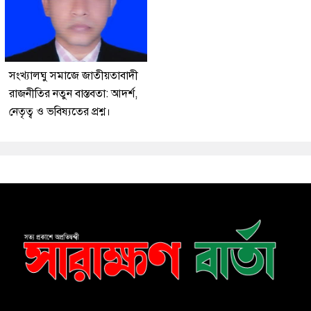
সংখ্যালঘু সমাজে জাতীয়তাবাদী
রাজনীতির নতুন বাস্তবতা: আদর্শ,
নেতৃত্ব ও ভবিষ্যতের প্রশ্ন।