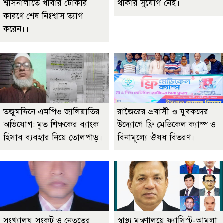
শ্বাসনালীতে খাবার ঢোকার
থাকার সুযোগ নেই।
কারণে শেষ নিঃশ্বাস ত্যাগ
করেন।।
তজুমদ্দিনে এমপিও জালিয়াতির
রাজৈরের‌ প্রবাসী ও যুবকদের
অভিযোগ: মৃত শিক্ষকের ব্যাংক
উদ্যোগে ফ্রি মেডিকেল ক্যাম্প ও
হিসাব ব্যবহার নিয়ে তোলপাড়।
বিনামূল্যে ঔষধ বিতরণ।
সংখ্যালঘু সংকট ও নেতৃত্বের
স্বাস্থ্য মন্ত্রণালয়ে ফ্যাসিস্ট-আমলা