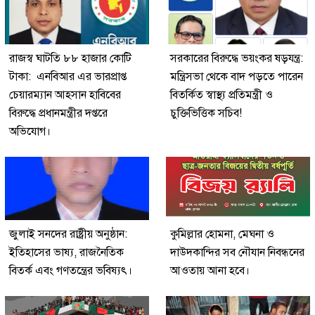
রাজস্ব ঘাটতি ৮৮ হাজার কোটি
সরকারের বিরুদ্ধে ভয়ংকর ষড়যন্ত্র:
টাকা: এনবিআর এর ভারপ্রাপ্ত
মন্ত্রিসভা থেকে বাদ পড়তে পারেন
চেয়ারম্যান আহসান হাবিবের
বিতর্কিত স্বাস্থ্য প্রতিমন্ত্রী ও
বিরুদ্ধে প্রধানমন্ত্রীর দপ্তরে
চুক্তিভিত্তিক সচিব!
অভিযোগ।
জুলাই সনদের রাষ্ট্রীয় অনুষ্ঠান:
কুমিল্লার হোমনা, মেঘনা ও
ইতিহাসের ভাষ্য, রাজনৈতিক
দাউদকান্দির সব নৌযান নিবন্ধনের
বিতর্ক এবং গণতন্ত্রের ভবিষ্যৎ।
আওতায় আনা হবে।