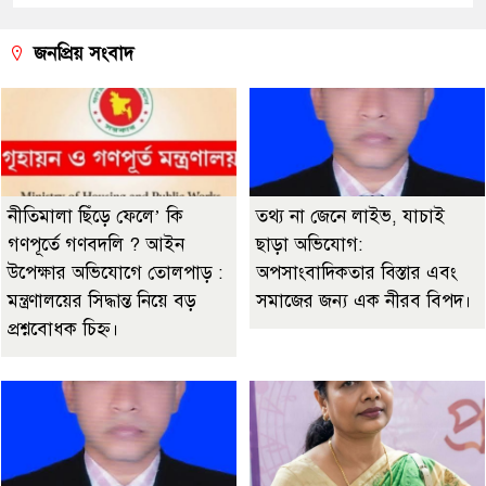
জনপ্রিয় সংবাদ
নীতিমালা ছিঁড়ে ফেলে’ কি
তথ্য না জেনে লাইভ, যাচাই
গণপূর্তে গণবদলি ? আইন
ছাড়া অভিযোগ:
উপেক্ষার অভিযোগে তোলপাড় :
অপসাংবাদিকতার বিস্তার এবং
মন্ত্রণালয়ের সিদ্ধান্ত নিয়ে বড়
সমাজের জন্য এক নীরব বিপদ।
প্রশ্নবোধক চিহ্ন।