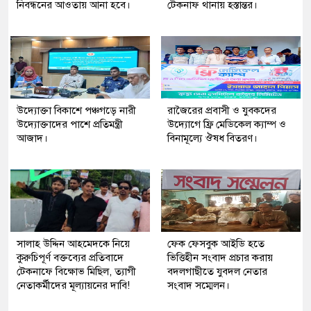
নিবন্ধনের আওতায় আনা হবে।
টেকনাফ থানায় হস্তান্তর।
উদ্যোক্তা বিকাশে পঞ্চগড়ে নারী
রাজৈরের‌ প্রবাসী ও যুবকদের
উদ্যোক্তাদের পাশে প্রতিমন্ত্রী
উদ্যোগে ফ্রি মেডিকেল ক্যাম্প ও
আজাদ।
বিনামূল্যে ঔষধ বিতরণ।
সালাহ উদ্দিন আহমেদকে নিয়ে
ফেক ফেসবুক আইডি হতে
কুরুচিপূর্ণ বক্তব্যের প্রতিবাদে
ভিত্তিহীন সংবাদ প্রচার করায়
টেকনাফে বিক্ষোভ মিছিল, ত্যাগী
বদলগাছীতে যুবদল নেতার
নেতাকর্মীদের মূল্যায়নের দাবি!
সংবাদ সম্মেলন।