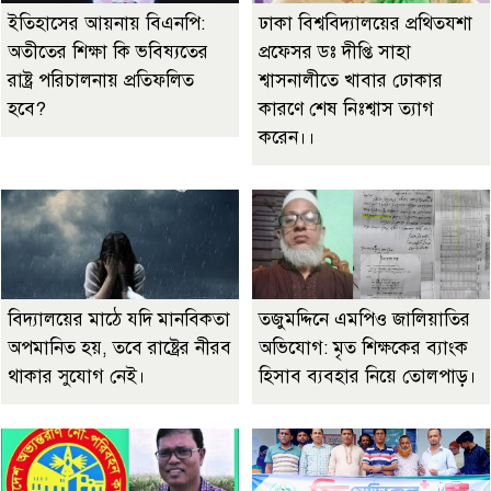
ইতিহাসের আয়নায় বিএনপি:
ঢাকা বিশ্ববিদ্যালয়ের প্রথিতযশা
অতীতের শিক্ষা কি ভবিষ্যতের
প্রফেসর ডঃ দীপ্তি সাহা
রাষ্ট্র পরিচালনায় প্রতিফলিত
শ্বাসনালীতে খাবার ঢোকার
হবে?
কারণে শেষ নিঃশ্বাস ত্যাগ
করেন।।
বিদ্যালয়ের মাঠে যদি মানবিকতা
তজুমদ্দিনে এমপিও জালিয়াতির
অপমানিত হয়, তবে রাষ্ট্রের নীরব
অভিযোগ: মৃত শিক্ষকের ব্যাংক
থাকার সুযোগ নেই।
হিসাব ব্যবহার নিয়ে তোলপাড়।