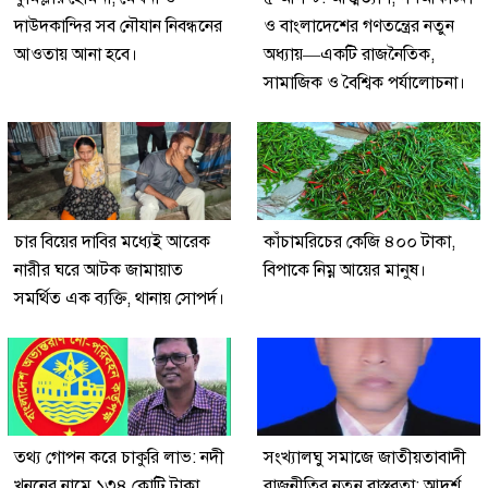
দাউদকান্দির সব নৌযান নিবন্ধনের
ও বাংলাদেশের গণতন্ত্রের নতুন
আওতায় আনা হবে।
অধ্যায়—একটি রাজনৈতিক,
সামাজিক ও বৈশ্বিক পর্যালোচনা।
চার বিয়ের দাবির মধ্যেই আরেক
কাঁচামরিচের কেজি ৪০০ টাকা,
নারীর ঘরে আটক জামায়াত
বিপাকে নিম্ন আয়ের মানুষ।
সমর্থিত এক ব্যক্তি, থানায় সোপর্দ।
তথ্য গোপন করে চাকুরি লাভ: নদী
সংখ্যালঘু সমাজে জাতীয়তাবাদী
খননের নামে ১৩৪ কোটি টাকা
রাজনীতির নতুন বাস্তবতা: আদর্শ,