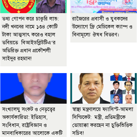
তথ্য গোপন করে চাকুরি লাভ:
রাজৈরের‌ প্রবাসী ও যুবকদের
নদী খননের নামে ১৩৪ কোটি
উদ্যোগে ফ্রি মেডিকেল ক্যাম্প ও
টাকা আত্মসাৎ করেও বহাল
বিনামূল্যে ঔষধ বিতরণ।
তবিয়তে বিআইডব্লিউটিএ’র
অতিরিক্ত প্রধান প্রকৌশলী
সাইদুর রহমান!
সংখ্যালঘু সংকট ও নেতৃত্বের
স্বাস্থ্য মন্ত্রণালয়ে ফ্যাসিস্ট-আমলা
অকার্যকারিতা: ইতিহাস,
সিন্ডিকেট: মন্ত্রী, প্রতিমন্ত্রীকে
সংবিধান, রাষ্ট্রবিজ্ঞান ও
তোয়াক্কা করছেন না চুক্তিভিত্তিক
মানবাধিকারের আলোকে একটি
সচিব!