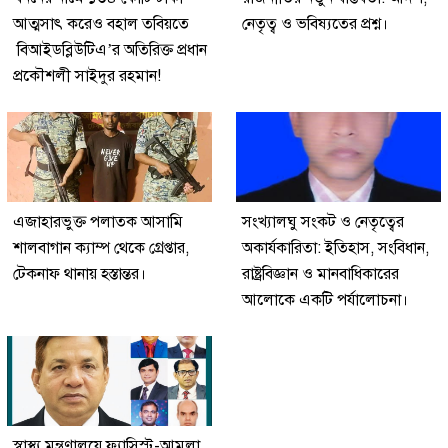
আত্মসাৎ করেও বহাল তবিয়তে
নেতৃত্ব ও ভবিষ্যতের প্রশ্ন।
বিআইডব্লিউটিএ’র অতিরিক্ত প্রধান
প্রকৌশলী সাইদুর রহমান!
এজাহারভুক্ত পলাতক আসামি
সংখ্যালঘু সংকট ও নেতৃত্বের
শালবাগান ক্যাম্প থেকে গ্রেপ্তার,
অকার্যকারিতা: ইতিহাস, সংবিধান,
টেকনাফ থানায় হস্তান্তর।
রাষ্ট্রবিজ্ঞান ও মানবাধিকারের
আলোকে একটি পর্যালোচনা।
স্বাস্থ্য মন্ত্রণালয়ে ফ্যাসিস্ট-আমলা