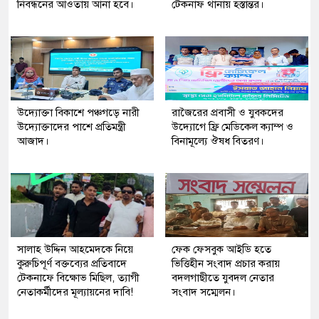
নিবন্ধনের আওতায় আনা হবে।
টেকনাফ থানায় হস্তান্তর।
উদ্যোক্তা বিকাশে পঞ্চগড়ে নারী
রাজৈরের‌ প্রবাসী ও যুবকদের
উদ্যোক্তাদের পাশে প্রতিমন্ত্রী
উদ্যোগে ফ্রি মেডিকেল ক্যাম্প ও
আজাদ।
বিনামূল্যে ঔষধ বিতরণ।
সালাহ উদ্দিন আহমেদকে নিয়ে
ফেক ফেসবুক আইডি হতে
কুরুচিপূর্ণ বক্তব্যের প্রতিবাদে
ভিত্তিহীন সংবাদ প্রচার করায়
টেকনাফে বিক্ষোভ মিছিল, ত্যাগী
বদলগাছীতে যুবদল নেতার
নেতাকর্মীদের মূল্যায়নের দাবি!
সংবাদ সম্মেলন।