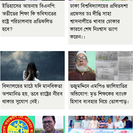
ইতিহাসের আয়নায় বিএনপি:
ঢাকা বিশ্ববিদ্যালয়ের প্রথিতযশা
অতীতের শিক্ষা কি ভবিষ্যতের
প্রফেসর ডঃ দীপ্তি সাহা
রাষ্ট্র পরিচালনায় প্রতিফলিত
শ্বাসনালীতে খাবার ঢোকার
হবে?
কারণে শেষ নিঃশ্বাস ত্যাগ
করেন।।
বিদ্যালয়ের মাঠে যদি মানবিকতা
তজুমদ্দিনে এমপিও জালিয়াতির
অপমানিত হয়, তবে রাষ্ট্রের নীরব
অভিযোগ: মৃত শিক্ষকের ব্যাংক
থাকার সুযোগ নেই।
হিসাব ব্যবহার নিয়ে তোলপাড়।