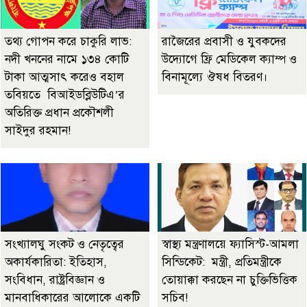
তথ্য গোপন করে চাকুরি লাভ:
রাজৈরের‌ প্রবাসী ও যুবকদের
নদী খননের নামে ১৩৪ কোটি
উদ্যোগে ফ্রি মেডিকেল ক্যাম্প ও
টাকা আত্মসাৎ করেও বহাল
বিনামূল্যে ঔষধ বিতরণ।
তবিয়তে বিআইডব্লিউটিএ’র
অতিরিক্ত প্রধান প্রকৌশলী
সাইদুর রহমান!
সংখ্যালঘু সংকট ও নেতৃত্বের
স্বাস্থ্য মন্ত্রণালয়ে ফ্যাসিস্ট-আমলা
অকার্যকারিতা: ইতিহাস,
সিন্ডিকেট: মন্ত্রী, প্রতিমন্ত্রীকে
সংবিধান, রাষ্ট্রবিজ্ঞান ও
তোয়াক্কা করছেন না চুক্তিভিত্তিক
মানবাধিকারের আলোকে একটি
সচিব!