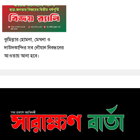
কুমিল্লার হোমনা, মেঘনা ও
দাউদকান্দির সব নৌযান নিবন্ধনের
আওতায় আনা হবে।