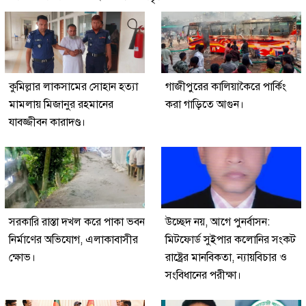
কুমিল্লার লাকসামের সোহান হত্যা
গাজীপুরের কালিয়াকৈরে পার্কিং
মামলায় মিজানুর রহমানের
করা গাড়িতে আগুন।
যাবজ্জীবন কারাদণ্ড।
সরকারি রাস্তা দখল করে পাকা ভবন
উচ্ছেদ নয়, আগে পুনর্বাসন:
নির্মাণের অভিযোগ, এলাকাবাসীর
মিটফোর্ড সুইপার কলোনির সংকট
ক্ষোভ।
রাষ্ট্রের মানবিকতা, ন্যায়বিচার ও
সংবিধানের পরীক্ষা।