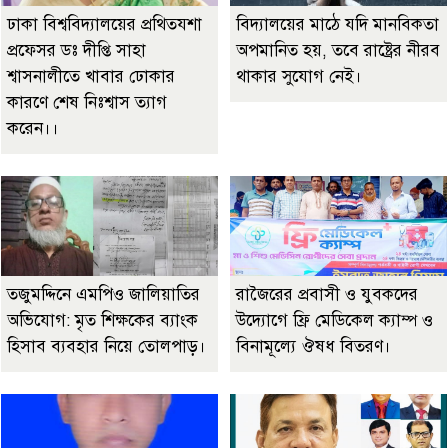
ঢাকা বিশ্ববিদ্যালয়ের প্রথিতযশা
বিদ্যালয়ের মাঠে যদি মানবিকতা
প্রফেসর ডঃ দীপ্তি সাহা
অপমানিত হয়, তবে রাষ্ট্রের নীরব
শ্বাসনালীতে খাবার ঢোকার
থাকার সুযোগ নেই।
কারণে শেষ নিঃশ্বাস ত্যাগ
করেন।।
তজুমদ্দিনে এমপিও জালিয়াতির
রাজৈরের‌ প্রবাসী ও যুবকদের
অভিযোগ: মৃত শিক্ষকের ব্যাংক
উদ্যোগে ফ্রি মেডিকেল ক্যাম্প ও
হিসাব ব্যবহার নিয়ে তোলপাড়।
বিনামূল্যে ঔষধ বিতরণ।