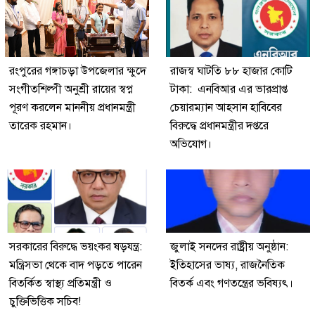
রংপুরের গঙ্গাচড়া উপজেলার ক্ষুদে
রাজস্ব ঘাটতি ৮৮ হাজার কোটি
সংগীতশিল্পী অনুশ্রী রায়ের স্বপ্ন
টাকা: এনবিআর এর ভারপ্রাপ্ত
পূরণ করলেন মাননীয় প্রধানমন্ত্রী
চেয়ারম্যান আহসান হাবিবের
তারেক রহমান।
বিরুদ্ধে প্রধানমন্ত্রীর দপ্তরে
অভিযোগ।
সরকারের বিরুদ্ধে ভয়ংকর ষড়যন্ত্র:
জুলাই সনদের রাষ্ট্রীয় অনুষ্ঠান:
মন্ত্রিসভা থেকে বাদ পড়তে পারেন
ইতিহাসের ভাষ্য, রাজনৈতিক
বিতর্কিত স্বাস্থ্য প্রতিমন্ত্রী ও
বিতর্ক এবং গণতন্ত্রের ভবিষ্যৎ।
চুক্তিভিত্তিক সচিব!