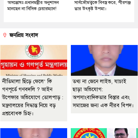
অসন্তোষঃ প্রধানমন্ত্রীর অনুশাসন
সার্বভৌমত্বকে বিবস্ত্র করে, পীরগঞ্জ
মানছেন না বিসিক চেয়ারম্যান!
তার উৎকৃষ্ট উপমা।
জনপ্রিয় সংবাদ
নীতিমালা ছিঁড়ে ফেলে’ কি
তথ্য না জেনে লাইভ, যাচাই
গণপূর্তে গণবদলি ? আইন
ছাড়া অভিযোগ:
উপেক্ষার অভিযোগে তোলপাড় :
অপসাংবাদিকতার বিস্তার এবং
মন্ত্রণালয়ের সিদ্ধান্ত নিয়ে বড়
সমাজের জন্য এক নীরব বিপদ।
প্রশ্নবোধক চিহ্ন।