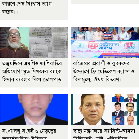
কারণে শেষ নিঃশ্বাস ত্যাগ
করেন।।
তজুমদ্দিনে এমপিও জালিয়াতির
রাজৈরের‌ প্রবাসী ও যুবকদের
অভিযোগ: মৃত শিক্ষকের ব্যাংক
উদ্যোগে ফ্রি মেডিকেল ক্যাম্প ও
হিসাব ব্যবহার নিয়ে তোলপাড়।
বিনামূল্যে ঔষধ বিতরণ।
সংখ্যালঘু সংকট ও নেতৃত্বের
স্বাস্থ্য মন্ত্রণালয়ে ফ্যাসিস্ট-আমলা