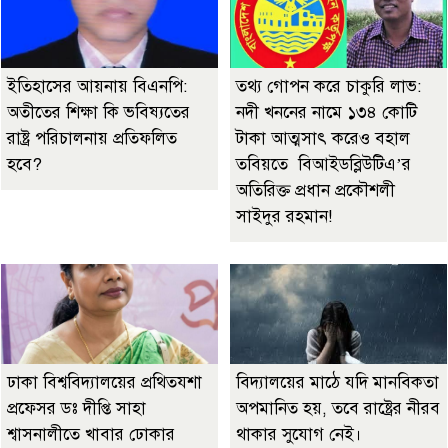
ইতিহাসের আয়নায় বিএনপি:
তথ্য গোপন করে চাকুরি লাভ:
অতীতের শিক্ষা কি ভবিষ্যতের
নদী খননের নামে ১৩৪ কোটি
রাষ্ট্র পরিচালনায় প্রতিফলিত
টাকা আত্মসাৎ করেও বহাল
হবে?
তবিয়তে বিআইডব্লিউটিএ’র
অতিরিক্ত প্রধান প্রকৌশলী
সাইদুর রহমান!
ঢাকা বিশ্ববিদ্যালয়ের প্রথিতযশা
বিদ্যালয়ের মাঠে যদি মানবিকতা
প্রফেসর ডঃ দীপ্তি সাহা
অপমানিত হয়, তবে রাষ্ট্রের নীরব
শ্বাসনালীতে খাবার ঢোকার
থাকার সুযোগ নেই।