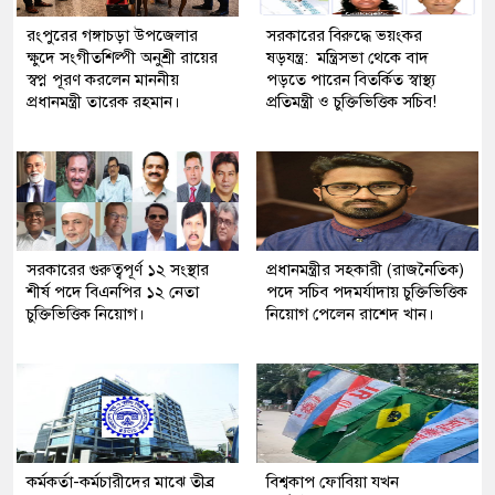
রংপুরের গঙ্গাচড়া উপজেলার
সরকারের বিরুদ্ধে ভয়ংকর
ক্ষুদে সংগীতশিল্পী অনুশ্রী রায়ের
ষড়যন্ত্র: মন্ত্রিসভা থেকে বাদ
স্বপ্ন পূরণ করলেন মাননীয়
পড়তে পারেন বিতর্কিত স্বাস্থ্য
প্রধানমন্ত্রী তারেক রহমান।
প্রতিমন্ত্রী ও চুক্তিভিত্তিক সচিব!
সরকারের গুরুত্বপূর্ণ ১২ সংস্থার
প্রধানমন্ত্রীর সহকারী (রাজনৈতিক)
শীর্ষ পদে বিএনপির ১২ নেতা
পদে সচিব পদমর্যাদায় চুক্তিভিত্তিক
চুক্তিভিত্তিক নিয়োগ।
নিয়োগ পেলেন রাশেদ খান।
কর্মকর্তা-কর্মচারীদের মাঝে তীব্র
বিশ্বকাপ ফোবিয়া যখন