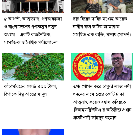
৫ আগস্ট: আত্মত্যাগ, গণআকাঙ্ক্ষা
চার বিয়ের দাবির মধ্যেই আরেক
ও বাংলাদেশের গণতন্ত্রের নতুন
নারীর ঘরে আটক জামায়াত
অধ্যায়—একটি রাজনৈতিক,
সমর্থিত এক ব্যক্তি, থানায় সোপর্দ।
সামাজিক ও বৈশ্বিক পর্যালোচনা।
কাঁচামরিচের কেজি ৪০০ টাকা,
তথ্য গোপন করে চাকুরি লাভ: নদী
বিপাকে নিম্ন আয়ের মানুষ।
খননের নামে ১৩৪ কোটি টাকা
আত্মসাৎ করেও বহাল তবিয়তে
বিআইডব্লিউটিএ’র অতিরিক্ত প্রধান
প্রকৌশলী সাইদুর রহমান!