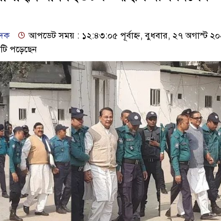
েদক
আপডেট সময় : ১২:৪৩:০৫ পূর্বাহ্ন, বুধবার, ২৭ অগাস্ট ২
টি পড়েছেন