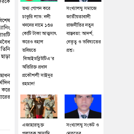
দেরকে
তথ্য গোপন করে
সংখ্যালঘু সমাজে
চাকুরি লাভ: নদী
জাতীয়তাবাদী
বিশেষ
খননের নামে ১৩৪
রাজনীতির নতুন
যানিং
কোটি টাকা আত্মসাৎ
বাস্তবতা: আদর্শ,
গারটি
 অবৈধ
করেও বহাল
নেতৃত্ব ও ভবিষ্যতের
 তিনি
তবিয়তে
প্রশ্ন।
 ছাড়া
বিআইডব্লিউটিএ’র
অতিরিক্ত প্রধান
্বোধন
প্রকৌশলী সাইদুর
্ঘদিন
রহমান!
ী করে
গারের
এজাহারভুক্ত
সংখ্যালঘু সংকট ও
পলাতক আসামি
নেতৃত্বের