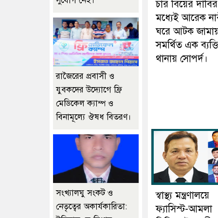
সুযোগ নেই।
চার বিয়ের দাবির
মধ্যেই আরেক না
ঘরে আটক জামায
সমর্থিত এক ব্যক্ত
থানায় সোপর্দ।
রাজৈরের‌ প্রবাসী ও
যুবকদের উদ্যোগে ফ্রি
মেডিকেল ক্যাম্প ও
বিনামূল্যে ঔষধ বিতরণ।
সংখ্যালঘু সংকট ও
স্বাস্থ্য মন্ত্রণালয়ে
নেতৃত্বের অকার্যকারিতা:
ফ্যাসিস্ট-আমলা