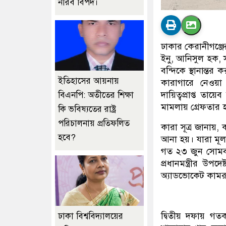
নীরব বিপদ।
ঢাকার কেরানীগঞ্জে
ইনু, আনিসুল হক
বন্দিকে স্থানান্ত
ইতিহাসের আয়নায়
কারাগারে নেওয়া
দায়িত্বপ্রাপ্ত তায়
বিএনপি: অতীতের শিক্ষা
মামলায় গ্রেফতার হও
কি ভবিষ্যতের রাষ্ট্র
পরিচালনায় প্রতিফলিত
কারা সূত্র জানায়, 
হবে?
আনা হয়। যারা মূল
গত ২৩ জুন সোমবার
প্রধানমন্ত্রীর উ
অ্যাডভোকেট কামরু
দ্বিতীয় দফায় গতক
ঢাকা বিশ্ববিদ্যালয়ের