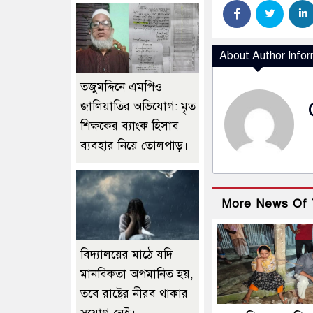
About Author Infor
তজুমদ্দিনে এমপিও
জালিয়াতির অভিযোগ: মৃত
শিক্ষকের ব্যাংক হিসাব
ব্যবহার নিয়ে তোলপাড়।
More News Of 
বিদ্যালয়ের মাঠে যদি
মানবিকতা অপমানিত হয়,
তবে রাষ্ট্রের নীরব থাকার