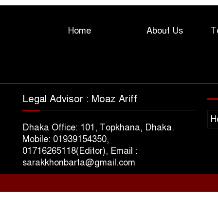
Home
About Us
T
Legal Advisor : Moaz Ariff
H
Dhaka Office: 101, Topkhana, Dhaka.
Mobile: 01939154350,
01716265118(Editor), Email :
sarakkhonbarta@gmail.com
s