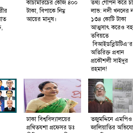
কাঁচামরিচের কেজি ৪০০
তথ্য গোপন করে চা
রীর
টাকা, বিপাকে নিম্ন
লাভ: নদী খননের 
়াত
আয়ের মানুষ।
১৩৪ কোটি টাকা
ি,
আত্মসাৎ করেও বহ
তবিয়তে
বিআইডব্লিউটিএ’র
অতিরিক্ত প্রধান
প্রকৌশলী সাইদুর
রহমান!
ঢাকা বিশ্ববিদ্যালয়ের
তজুমদ্দিনে এমপিও
প্রথিতযশা প্রফেসর ডঃ
জালিয়াতির অভিযো