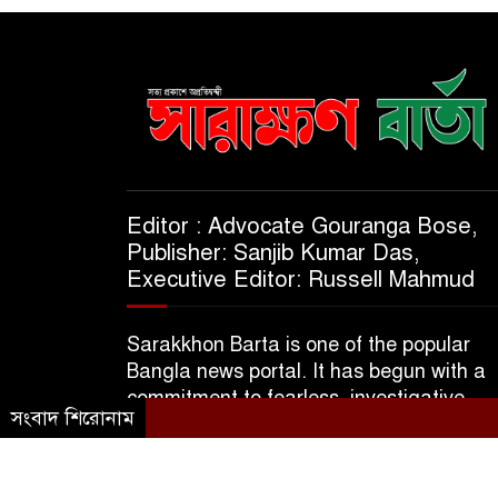
Editor : Advocate Gouranga Bose,
Publisher: Sanjib Kumar Das,
Executive Editor: Russell Mahmud
Sarakkhon Barta is one of the popular
Bangla news portal. It has begun with a
commitment to fearless, investigative,
সংবাদ শিরোনাম
informative & independent journalism.
© 2025 A Subsidiary of M/S Kajol Trader