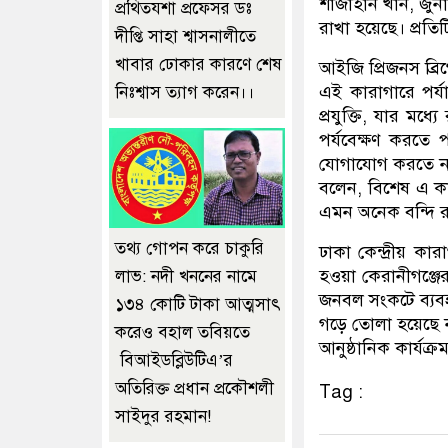
শাজাহান খান, জু
প্রথিতযশা প্রফেসর ডঃ
রাখা হয়েছে। প্রতিট
দীপ্তি সাহা শ্বাসনালীতে
খাবার ঢোকার কারণে শেষ
আইজি প্রিজনস ব্র
এই কারাগারে পর্যাপ
নিঃশ্বাস ত্যাগ করেন।।
প্রযুক্তি, যার মধ্
পর্যবেক্ষণ করতে 
যোগাযোগ করতে না 
বলেন, বিশেষ এ কার
এমন অনেক বন্দি র
তথ্য গোপন করে চাকুরি
ঢাকা কেন্দ্রীয় ক
হওয়া কেরানীগঞ্জের 
লাভ: নদী খননের নামে
জনবল সংকটে ব্যবহ
১৩৪ কোটি টাকা আত্মসাৎ
গড়ে তোলা হয়েছে ন
করেও বহাল তবিয়তে
আনুষ্ঠানিক কার্যক্র
বিআইডব্লিউটিএ’র
অতিরিক্ত প্রধান প্রকৌশলী
Tag :
সাইদুর রহমান!