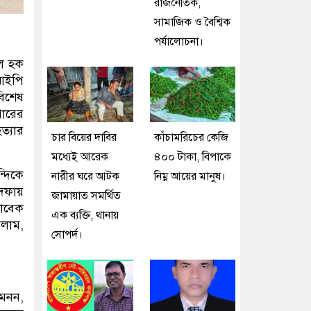
রাজনৈতিক,
সামাজিক ও বৈশ্বিক
পর্যালোচনা।
ুল হক
আইপি
বিশেষ
পারের
ত্যার
চার বিয়ের দাবির
কাঁচামরিচের কেজি
মধ্যেই আরেক
৪০০ টাকা, বিপাকে
্দিকে
নারীর ঘরে আটক
নিম্ন আয়ের মানুষ।
 দফায়
জামায়াত সমর্থিত
সাবেক
এক ব্যক্তি, থানায়
সলাম,
সোপর্দ।
মেনন,