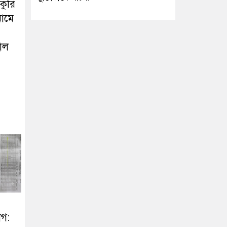
কুরি
নামে
াল
গ: