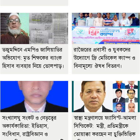
তজুমদ্দিনে এমপিও জালিয়াতির
রাজৈরের‌ প্রবাসী ও যুবকদের
অভিযোগ: মৃত শিক্ষকের ব্যাংক
উদ্যোগে ফ্রি মেডিকেল ক্যাম্প ও
হিসাব ব্যবহার নিয়ে তোলপাড়।
বিনামূল্যে ঔষধ বিতরণ।
সংখ্যালঘু সংকট ও নেতৃত্বের
স্বাস্থ্য মন্ত্রণালয়ে ফ্যাসিস্ট-আমলা
অকার্যকারিতা: ইতিহাস,
সিন্ডিকেট: মন্ত্রী, প্রতিমন্ত্রীকে
সংবিধান, রাষ্ট্রবিজ্ঞান ও
তোয়াক্কা করছেন না চুক্তিভিত্তিক