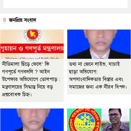
জনপ্রিয় সংবাদ
নীতিমালা ছিঁড়ে ফেলে’ কি
তথ্য না জেনে লাইভ, যাচাই
গণপূর্তে গণবদলি ? আইন
ছাড়া অভিযোগ:
উপেক্ষার অভিযোগে তোলপাড় :
অপসাংবাদিকতার বিস্তার এবং
মন্ত্রণালয়ের সিদ্ধান্ত নিয়ে বড়
সমাজের জন্য এক নীরব বিপদ।
প্রশ্নবোধক চিহ্ন।