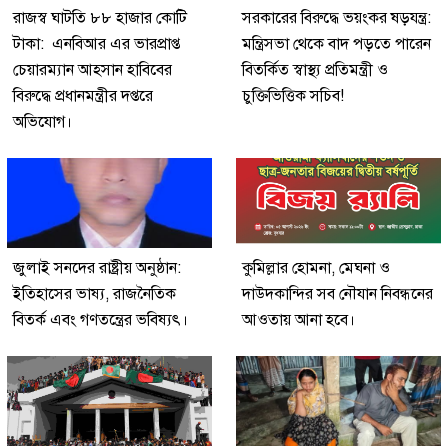
রাজস্ব ঘাটতি ৮৮ হাজার কোটি
সরকারের বিরুদ্ধে ভয়ংকর ষড়যন্ত্র:
টাকা: এনবিআর এর ভারপ্রাপ্ত
মন্ত্রিসভা থেকে বাদ পড়তে পারেন
চেয়ারম্যান আহসান হাবিবের
বিতর্কিত স্বাস্থ্য প্রতিমন্ত্রী ও
বিরুদ্ধে প্রধানমন্ত্রীর দপ্তরে
চুক্তিভিত্তিক সচিব!
অভিযোগ।
জুলাই সনদের রাষ্ট্রীয় অনুষ্ঠান:
কুমিল্লার হোমনা, মেঘনা ও
ইতিহাসের ভাষ্য, রাজনৈতিক
দাউদকান্দির সব নৌযান নিবন্ধনের
বিতর্ক এবং গণতন্ত্রের ভবিষ্যৎ।
আওতায় আনা হবে।