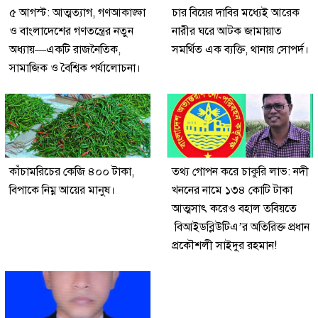
৫ আগস্ট: আত্মত্যাগ, গণআকাঙ্ক্ষা
চার বিয়ের দাবির মধ্যেই আরেক
ও বাংলাদেশের গণতন্ত্রের নতুন
নারীর ঘরে আটক জামায়াত
অধ্যায়—একটি রাজনৈতিক,
সমর্থিত এক ব্যক্তি, থানায় সোপর্দ।
সামাজিক ও বৈশ্বিক পর্যালোচনা।
কাঁচামরিচের কেজি ৪০০ টাকা,
তথ্য গোপন করে চাকুরি লাভ: নদী
বিপাকে নিম্ন আয়ের মানুষ।
খননের নামে ১৩৪ কোটি টাকা
আত্মসাৎ করেও বহাল তবিয়তে
বিআইডব্লিউটিএ’র অতিরিক্ত প্রধান
প্রকৌশলী সাইদুর রহমান!