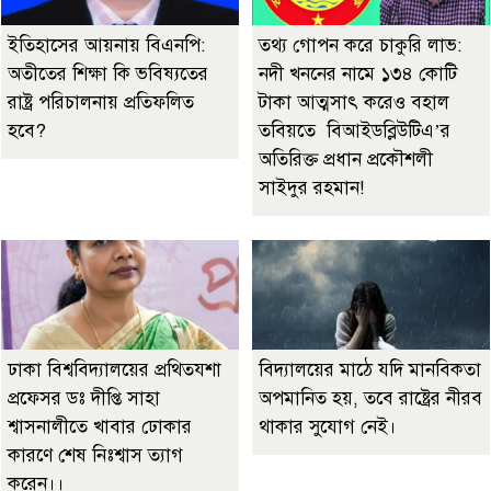
ইতিহাসের আয়নায় বিএনপি:
তথ্য গোপন করে চাকুরি লাভ:
অতীতের শিক্ষা কি ভবিষ্যতের
নদী খননের নামে ১৩৪ কোটি
রাষ্ট্র পরিচালনায় প্রতিফলিত
টাকা আত্মসাৎ করেও বহাল
হবে?
তবিয়তে বিআইডব্লিউটিএ’র
অতিরিক্ত প্রধান প্রকৌশলী
সাইদুর রহমান!
ঢাকা বিশ্ববিদ্যালয়ের প্রথিতযশা
বিদ্যালয়ের মাঠে যদি মানবিকতা
প্রফেসর ডঃ দীপ্তি সাহা
অপমানিত হয়, তবে রাষ্ট্রের নীরব
শ্বাসনালীতে খাবার ঢোকার
থাকার সুযোগ নেই।
কারণে শেষ নিঃশ্বাস ত্যাগ
করেন।।