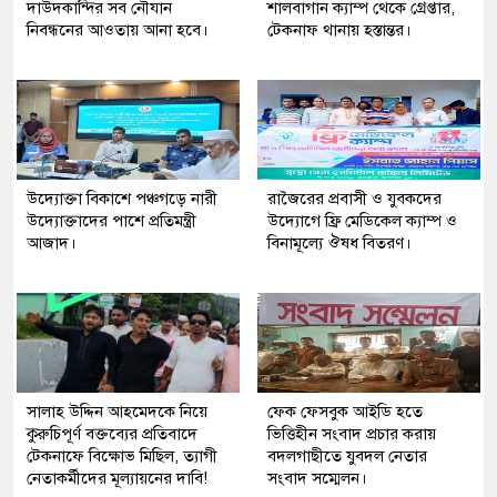
দাউদকান্দির সব নৌযান
শালবাগান ক্যাম্প থেকে গ্রেপ্তার,
নিবন্ধনের আওতায় আনা হবে।
টেকনাফ থানায় হস্তান্তর।
উদ্যোক্তা বিকাশে পঞ্চগড়ে নারী
রাজৈরের‌ প্রবাসী ও যুবকদের
উদ্যোক্তাদের পাশে প্রতিমন্ত্রী
উদ্যোগে ফ্রি মেডিকেল ক্যাম্প ও
আজাদ।
বিনামূল্যে ঔষধ বিতরণ।
সালাহ উদ্দিন আহমেদকে নিয়ে
ফেক ফেসবুক আইডি হতে
কুরুচিপূর্ণ বক্তব্যের প্রতিবাদে
ভিত্তিহীন সংবাদ প্রচার করায়
টেকনাফে বিক্ষোভ মিছিল, ত্যাগী
বদলগাছীতে যুবদল নেতার
নেতাকর্মীদের মূল্যায়নের দাবি!
সংবাদ সম্মেলন।