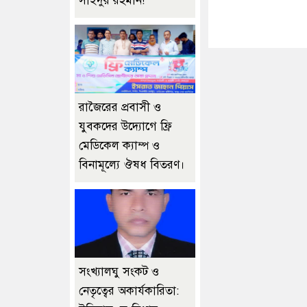
সাইদুর রহমান!
রাজৈরের‌ প্রবাসী ও
যুবকদের উদ্যোগে ফ্রি
মেডিকেল ক্যাম্প ও
বিনামূল্যে ঔষধ বিতরণ।
সংখ্যালঘু সংকট ও
নেতৃত্বের অকার্যকারিতা: