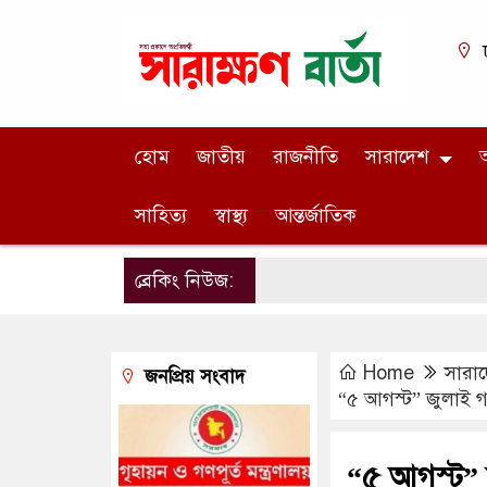
হোম
জাতীয়
রাজনীতি
সারাদেশ
অ
সাহিত্য
স্বাস্থ্য
আন্তর্জাতিক
ব্রেকিং নিউজ:
Home
সারা
জনপ্রিয় সংবাদ
“৫ আগস্ট” জুলাই গণ 
“৫ আগস্ট” জ