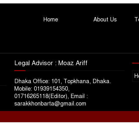
Home
About Us
T
Legal Advisor : Moaz Ariff
H
Dhaka Office: 101, Topkhana, Dhaka.
Mobile: 01939154350,
01716265118(Editor), Email :
sarakkhonbarta@gmail.com
s