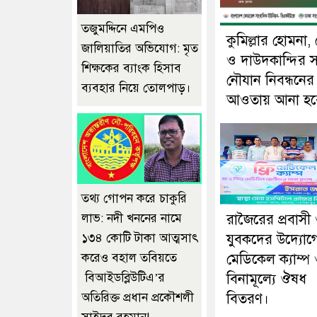
তজুমদ্দিনে এমপিও
কুমিল্লার হোমনা,
জালিয়াতির অভিযোগ: মৃত
ও দাউদকান্দির 
শিক্ষকের ব্যাংক হিসাব
নৌযান নিবন্ধনের
ব্যবহার নিয়ে তোলপাড়।
আওতায় আনা হব
তথ্য গোপন করে চাকুরি
লাভ: নদী খননের নামে
রাজৈরের‌ প্রবাসী
১৩৪ কোটি টাকা আত্মসাৎ
যুবকদের উদ্যোগে 
করেও বহাল তবিয়তে
মেডিকেল ক্যাম্প
বিআইডব্লিউটিএ’র
বিনামূল্যে ঔষধ
অতিরিক্ত প্রধান প্রকৌশলী
বিতরণ।