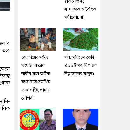
রাজনৈতিক,
সামাজিক ও বৈশ্বিক
পর্যালোচনা।
জেলার
। তবে
চার বিয়ের দাবির
কাঁচামরিচের কেজি
মধ্যেই আরেক
৪০০ টাকা, বিপাকে
িকেলে
নারীর ঘরে আটক
নিম্ন আয়ের মানুষ।
ধান্ত
জামায়াত সমর্থিত
 থেকে
এক ব্যক্তি, থানায়
সোপর্দ।
দানি-
ভাবিক