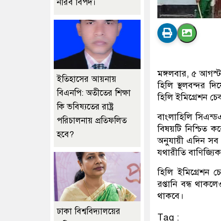
নীরব বিপদ।
মঙ্গলবার, ৫ আগস্
ইতিহাসের আয়নায়
হিলি স্থলবন্দর দি
বিএনপি: অতীতের শিক্ষা
হিলি ইমিগ্রেশন চে
কি ভবিষ্যতের রাষ্ট্র
বাংলাহিলি সিএন্
পরিচালনায় প্রতিফলিত
বিষয়টি নিশ্চিত কর
হবে?
অনুযায়ী এদিন সব 
যথারীতি বাণিজ্যিক
হিলি ইমিগ্রেশন 
রপ্তানি বন্ধ থাকল
থাকবে।
ঢাকা বিশ্ববিদ্যালয়ের
Tag :