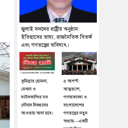
জুলাই সনদের রাষ্ট্রীয় অনুষ্ঠান:
ইতিহাসের ভাষ্য, রাজনৈতিক বিতর্ক
এবং গণতন্ত্রের ভবিষ্যৎ।
কুমিল্লার হোমনা,
৫ আগস্ট:
মেঘনা ও
আত্মত্যাগ,
দাউদকান্দির সব
গণআকাঙ্ক্ষা ও
নৌযান নিবন্ধনের
বাংলাদেশের
আওতায় আনা হবে।
গণতন্ত্রের নতুন
অধ্যায়—একটি