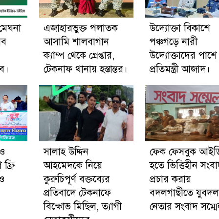
 মেঘনা
এজাহারভুক্ত পলাতক
উদ্যোক্তা বিকাশে
সব
আসামি শালবাগান
পঞ্চগড়ে নারী
ক্যাম্প থেকে গ্রেপ্তার,
উদ্যোক্তাদের পাশে
ে।
টেকনাফ থানায় হস্তান্তর।
প্রতিমন্ত্রী আজাদ।
 ও
সালাহ উদ্দিন
ফেক ফেসবুক আইড
ফ্রি
আহমেদকে নিয়ে
হতে ভিত্তিহীন সংব
 ও
কুরুচিপূর্ণ বক্তব্যের
প্রচার করায়
প্রতিবাদে টেকনাফে
বদলগাছীতে যুবদল
বিক্ষোভ মিছিল, ত্যাগী
নেতার সংবাদ সম্ম