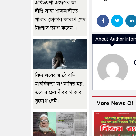
প্রথিতযশা প্রফেসর ডঃ
দীপ্তি সাহা শ্বাসনালীতে
খাবার ঢোকার কারণে শেষ
নিঃশ্বাস ত্যাগ করেন।।
About Author Infor
বিদ্যালয়ের মাঠে যদি
মানবিকতা অপমানিত হয়,
তবে রাষ্ট্রের নীরব থাকার
সুযোগ নেই।
More News Of 