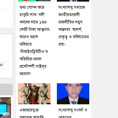
তথ্য গোপন করে
সংখ্যালঘু সমাজে
চাকুরি লাভ: নদী
জাতীয়তাবাদী
খননের নামে ১৩৪
রাজনীতির নতুন
কোটি টাকা আত্মসাৎ
বাস্তবতা: আদর্শ,
করেও বহাল
নেতৃত্ব ও ভবিষ্যতের
তবিয়তে
প্রশ্ন।
বিআইডব্লিউটিএ’র
অতিরিক্ত প্রধান
st
প্রকৌশলী সাইদুর
রহমান!
এজাহারভুক্ত
সংখ্যালঘু সংকট ও
পলাতক আসামি
নেতৃত্বের