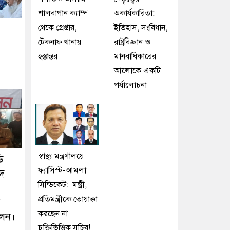
শালবাগান ক্যাম্প
অকার্যকারিতা:
থেকে গ্রেপ্তার,
ইতিহাস, সংবিধান,
টেকনাফ থানায়
রাষ্ট্রবিজ্ঞান ও
হস্তান্তর।
মানবাধিকারের
আলোকে একটি
পর্যালোচনা।
স্বাস্থ্য মন্ত্রণালয়ে
ি
ফ্যাসিস্ট-আমলা
াদ
সিন্ডিকেট: মন্ত্রী,
প্রতিমন্ত্রীকে তোয়াক্কা
করছেন না
েলন।
চুক্তিভিত্তিক সচিব!