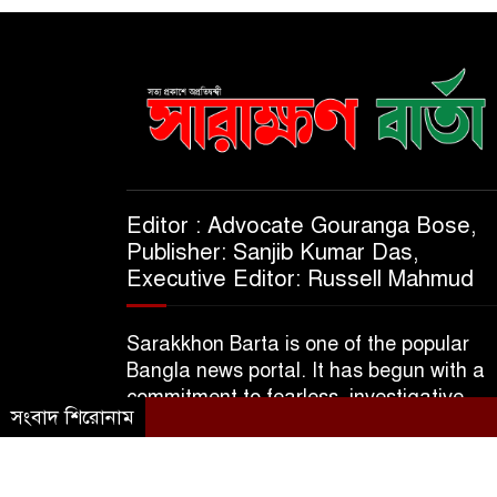
Editor : Advocate Gouranga Bose,
Publisher: Sanjib Kumar Das,
Executive Editor: Russell Mahmud
Sarakkhon Barta is one of the popular
Bangla news portal. It has begun with a
commitment to fearless, investigative,
সংবাদ শিরোনাম
informative & independent journalism.
© 2025 A Subsidiary of M/S Kajol Trader