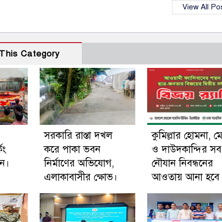
View All Po
This Category
সরকারি রাস্তা দখল
কুমিল্লার হোমনা, ম
িং
করে পাকা ভবন
ও দাউদকান্দির সব
ুন।
নির্মাণের অভিযোগ,
নৌযান নিবন্ধনের
এলাকাবাসীর ক্ষোভ।
আওতায় আনা হবে