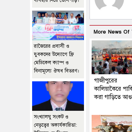
ব্যবহার নিয়ে তোলপাড়।
More News Of 
রাজৈরের‌ প্রবাসী ও
যুবকদের উদ্যোগে ফ্রি
মেডিকেল ক্যাম্প ও
বিনামূল্যে ঔষধ বিতরণ।
গাজীপুরের
কালিয়াকৈরে পার্ক
করা গাড়িতে আগ
সংখ্যালঘু সংকট ও
নেতৃত্বের অকার্যকারিতা: