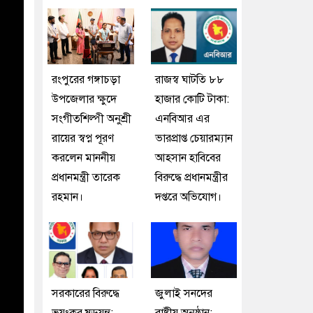
রংপুরের গঙ্গাচড়া
রাজস্ব ঘাটতি ৮৮
উপজেলার ক্ষুদে
হাজার কোটি টাকা:
সংগীতশিল্পী অনুশ্রী
এনবিআর এর
রায়ের স্বপ্ন পূরণ
ভারপ্রাপ্ত চেয়ারম্যান
করলেন মাননীয়
আহসান হাবিবের
প্রধানমন্ত্রী তারেক
বিরুদ্ধে প্রধানমন্ত্রীর
রহমান।
দপ্তরে অভিযোগ।
সরকারের বিরুদ্ধে
জুলাই সনদের