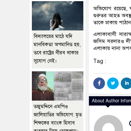
অভিযোগ রয়েছে, গর
গুরুতর আহত অবস্থ
তাকে ঢাকায় পাঠান
এলাকাবাসী সারাক্
বিদ্যালয়ের মাঠে যদি
জসিম সরদারও দীর্
মানবিকতা অপমানিত হয়,
এলাকায় নানা অপকর
তবে রাষ্ট্রের নীরব থাকার
Tag :
সুযোগ নেই।
About Author Infor
তজুমদ্দিনে এমপিও
জালিয়াতির অভিযোগ: মৃত
শিক্ষকের ব্যাংক হিসাব