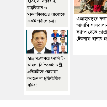
ইতিহাস, সংবিধান,
রাষ্ট্রবিজ্ঞান ও
মানবাধিকারের আলোকে
এজাহারভুক্ত পল
একটি পর্যালোচনা।
আসামি শালবাগা
ক্যাম্প থেকে গ্রেপ্ত
টেকনাফ থানায় হস্ত
স্বাস্থ্য মন্ত্রণালয়ে ফ্যাসিস্ট-
আমলা সিন্ডিকেট: মন্ত্রী,
প্রতিমন্ত্রীকে তোয়াক্কা
করছেন না চুক্তিভিত্তিক
সচিব!