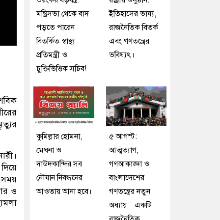
ভয়ংকর ষড়যন্ত্র:
রাষ্ট্রীয় অনুষ্ঠান:
মন্ত্রিসভা থেকে বাদ
ইতিহাসের ভাষ্য,
পড়তে পারেন
রাজনৈতিক বিতর্ক
বিতর্কিত স্বাস্থ্য
এবং গণতন্ত্রের
প্রতিমন্ত্রী ও
ভবিষ্যৎ।
চুক্তিভিত্তিক সচিব!
াশবিক
রীরের
ত্যুর
কুমিল্লার হোমনা,
৫ আগস্ট:
মেঘনা ও
আত্মত্যাগ,
নারী।
দাউদকান্দির সব
গণআকাঙ্ক্ষা ও
 দিয়ে
নৌযান নিবন্ধনের
বাংলাদেশের
এ সময়
দার ও
আওতায় আনা হবে।
গণতন্ত্রের নতুন
হামলা
অধ্যায়—একটি
রাজনৈতিক,