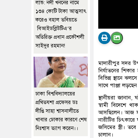
লাভ: নদী খননের নামে
১৩৪ কোটি টাকা আত্মসাৎ
করেও বহাল তবিয়তে
বিআইডব্লিউটিএ’র
অতিরিক্ত প্রধান প্রকৌশলী
সাইদুর রহমান!
মাদারীপুর সদর উপ
নির্যাতনের শিকার
বিভিন্ন স্থানে ঝল
সাথে পাঞ্জা লড়ছেন
ঢাকা বিশ্ববিদ্যালয়ের
স্থানীয়রা জানান
প্রথিতযশা প্রফেসর ডঃ
স্বামী বিদেশে থা
দীপ্তি সাহা শ্বাসনালীতে
আসছিলেন। আজ সকা
নারীটির চিৎকারে 
খাবার ঢোকার কারণে শেষ
জসিমের স্ত্রী। 
নিঃশ্বাস ত্যাগ করেন।।
চালান।