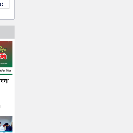
st
েঘনা
।