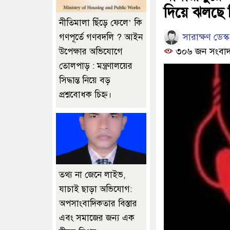
দিয়ে ঝলছে দি
নীতিমালা ছিঁড়ে ফেলে’ কি
সারাক্ষণ ডেস্ক
গণপূর্তে গণবদলি ? আইন
৩০৬ জন সংবাদ
উপেক্ষার অভিযোগে
তোলপাড় : মন্ত্রণালয়ের
সিদ্ধান্ত নিয়ে বড়
প্রশ্নবোধক চিহ্ন।
তথ্য না জেনে লাইভ,
যাচাই ছাড়া অভিযোগ:
অপসাংবাদিকতার বিস্তার
এবং সমাজের জন্য এক