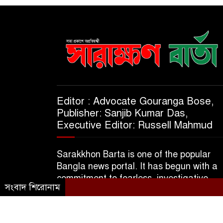
Editor : Advocate Gouranga Bose,
Publisher: Sanjib Kumar Das,
Executive Editor: Russell Mahmud
Sarakkhon Barta is one of the popular
Bangla news portal. It has begun with a
commitment to fearless, investigative,
সংবাদ শিরোনাম
informative & independent journalism.
© 2025 A Subsidiary of M/S Kajol Trader