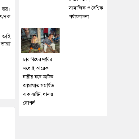
সামাজিক ও বৈশ্বিক
া হয়।
কিৎসক
পর্যালোচনা।
র ভাই
 তারা
চার বিয়ের দাবির
মধ্যেই আরেক
নারীর ঘরে আটক
জামায়াত সমর্থিত
এক ব্যক্তি, থানায়
সোপর্দ।