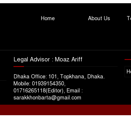
Home
About Us
T
Legal Advisor : Moaz Ariff
H
Dhaka Office: 101, Topkhana, Dhaka.
Mobile: 01939154350,
01716265118(Editor), Email :
sarakkhonbarta@gmail.com
s