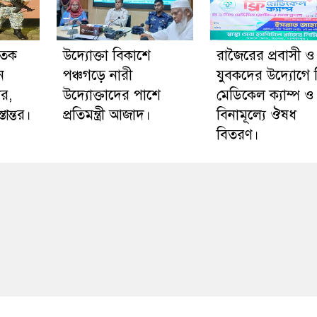
াতক
উদ্যোক্তা বিকাশে
রাজৈরের‌ প্রবাসী ও
ন
পঞ্চগড়ে নারী
যুবকদের উদ্যোগে ফ
ার,
উদ্যোক্তাদের পাশে
মেডিকেল ক্যাম্প ও
ান্তর।
প্রতিমন্ত্রী আজাদ।
বিনামূল্যে ঔষধ
বিতরণ।