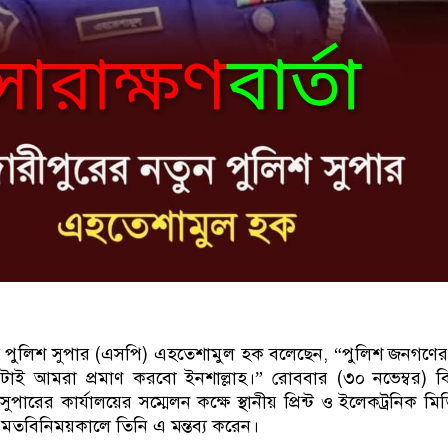
 পুলিশ সুপার (এসপি) এহতেশামুল হক বলেছেন, “পুলিশ জনগণের ব
াই আমরা প্রমাণ করবো ইনশাল্লাহ।” রোববার (৩০ নভেম্বর) ব
পারের কার্যালয়ের সম্মেলন কক্ষে স্থানীয় প্রিন্ট ও ইলেকট্রনিক মি
ে মতবিনিময়কালে তিনি এ মন্তব্য করেন।