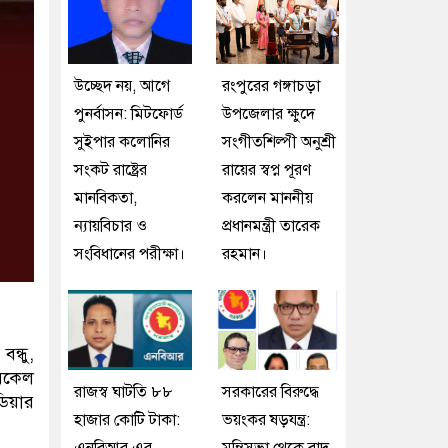
উচ্ছেদ নয়, আগে
রংপুরের গঙ্গাচড়া
পুনর্বাসন: মিটফোর্ড
উপজেলার ক্ষুদে
সুইপার কলোনির
সংগীতশিল্পী অনুশ্রী
সংকট রাষ্ট্রের
রায়ের স্বপ্ন পূরণ
মানবিকতা,
করলেন মাননীয়
ন্যায়বিচার ও
প্রধানমন্ত্রী তারেক
সংবিধানের পরীক্ষা।
রহমান।
ন্ধু,
িকেল
রাজস্ব ঘাটতি ৮৮
সরকারের বিরুদ্ধে
ডিয়ার
হাজার কোটি টাকা:
ভয়ংকর ষড়যন্ত্র: