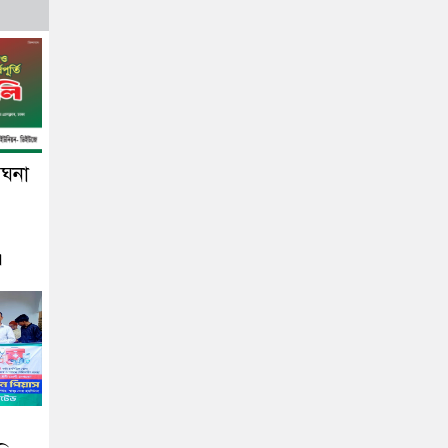
েঘনা
।