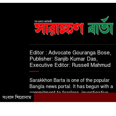
Editor : Advocate Gouranga Bose,
Publisher: Sanjib Kumar Das,
Executive Editor: Russell Mahmud
Sarakkhon Barta is one of the popular
Bangla news portal. It has begun with a
commitment to fearless, investigative,
সংবাদ শিরোনাম
informative & independent journalism.
© 2025 A Subsidiary of M/S Kajol Trader