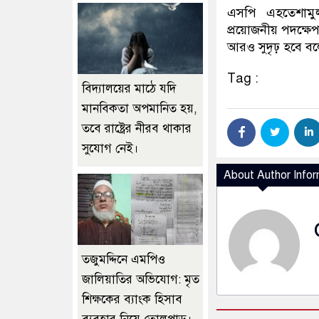
এসপি এহতেশামু
প্রয়োজনীয় পদক্ষে
আরও সুদৃঢ় হবে বল
Tag :
বিদ্যালয়ের মাঠে যদি
মানবিকতা অপমানিত হয়,
তবে রাষ্ট্রের নীরব থাকার
সুযোগ নেই।
About Author Infor
তজুমদ্দিনে এমপিও
জালিয়াতির অভিযোগ: মৃত
শিক্ষকের ব্যাংক হিসাব