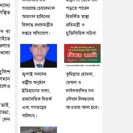
এনবিআর এর
মন্ত্রিসভা থেকে বাদ
যান্য
ভারপ্রাপ্ত চেয়ারম্যান
পড়তে পারেন
স্থিত
আহসান হাবিবের
বিতর্কিত স্বাস্থ্য
বিরুদ্ধে প্রধানমন্ত্রীর
প্রতিমন্ত্রী ও
ন বা
দপ্তরে অভিযোগ।
চুক্তিভিত্তিক সচিব!
াইতে
জেলার
 খোলা
পুলিশ
জুলাই সনদের
কুমিল্লার হোমনা,
চলমান
রাষ্ট্রীয় অনুষ্ঠান:
মেঘনা ও
 বলেও
ইতিহাসের ভাষ্য,
দাউদকান্দির সব
রাজনৈতিক বিতর্ক
নৌযান নিবন্ধনের
নতাই,
এবং গণতন্ত্রের
আওতায় আনা হবে।
ড্ডা,
ভবিষ্যৎ।
শ দেন