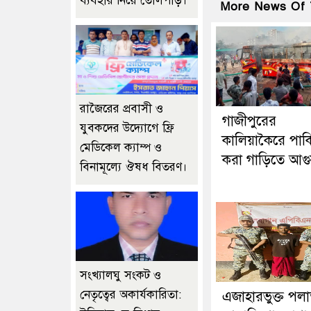
ব্যবহার নিয়ে তোলপাড়।
More News Of 
রাজৈরের‌ প্রবাসী ও
গাজীপুরের
যুবকদের উদ্যোগে ফ্রি
কালিয়াকৈরে পার্ক
মেডিকেল ক্যাম্প ও
করা গাড়িতে আগ
বিনামূল্যে ঔষধ বিতরণ।
সংখ্যালঘু সংকট ও
নেতৃত্বের অকার্যকারিতা:
এজাহারভুক্ত পল