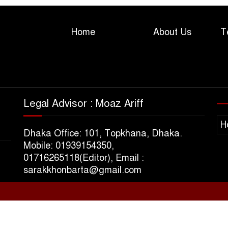
Home
About Us
T
Legal Advisor : Moaz Ariff
H
Dhaka Office: 101, Topkhana, Dhaka.
Mobile: 01939154350,
01716265118(Editor), Email :
sarakkhonbarta@gmail.com
s