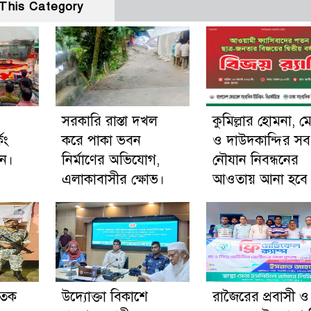
This Category
সরকারি রাস্তা দখল
কুমিল্লার হোমনা, ম
িং
করে পাকা ভবন
ও দাউদকান্দির সব
ুন।
নির্মাণের অভিযোগ,
নৌযান নিবন্ধনের
এলাকাবাসীর ক্ষোভ।
আওতায় আনা হবে
াতক
উদ্যোক্তা বিকাশে
রাজৈরের‌ প্রবাসী ও