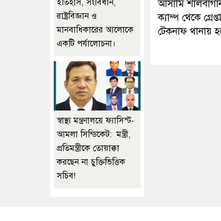
ইতিহাস, সংবিধান,
আসামি শালবাগা
রাষ্ট্রবিজ্ঞান ও
ক্যাম্প থেকে গ্রেপ্ত
মানবাধিকারের আলোকে
টেকনাফ থানায় হস্ত
একটি পর্যালোচনা।
স্বাস্থ্য মন্ত্রণালয়ে ফ্যাসিস্ট-
আমলা সিন্ডিকেট: মন্ত্রী,
প্রতিমন্ত্রীকে তোয়াক্কা
করছেন না চুক্তিভিত্তিক
সচিব!