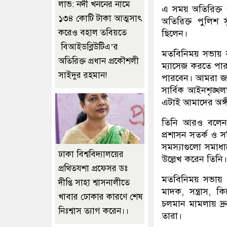
লাভ: নদী খননের নামে
এ সময় অতিরিক্ত প
১৩৪ কোটি টাকা আত্মসাৎ
অতিরিক্ত পুলিশ 
করেও বহাল তবিয়তে
ছিলেন।
বিআইডব্লিউটিএ’র
মতবিনিময় সভায় 
অতিরিক্ত প্রধান প্রকৌশলী
ম্যাসেজ করতে প
সাইদুর রহমান!
পারবেন। আমরা জন
সার্বিক আইনশৃঙ্
এটাই আমাদের অঙ্
তিনি আরও বলেন, 
প্রশাসন সতর্ক ও 
সমস্যাগুলো সমাধা
ঢাকা বিশ্ববিদ্যালয়ের
উল্লেখ করেন তিনি।
প্রথিতযশা প্রফেসর ডঃ
মতবিনিময় সভায় স্
দীপ্তি সাহা শ্বাসনালীতে
মাদক, সন্ত্রাস, ক
খাবার ঢোকার কারণে শেষ
চলমান মামলায় দ্রুত
নিঃশ্বাস ত্যাগ করেন।।
তারা।