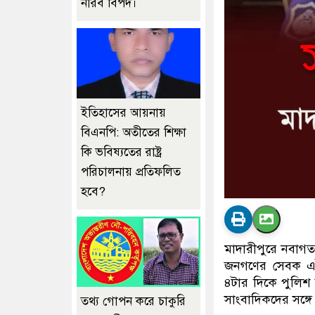
নীরব বিপদ।
ইতিহাসের আয়নায়
বিএনপি: অতীতের শিক্ষা
কি ভবিষ্যতের রাষ্ট্র
পরিচালনায় প্রতিফলিত
হবে?
মাদারীপুরে নবাগত
জনগণের সেবক এট
৪টার দিকে পুলিশ সু
সাংবাদিকদের সঙ্গ
তথ্য গোপন করে চাকুরি