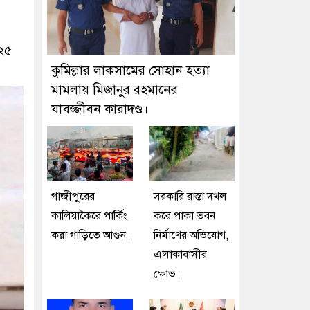
০২৫
কুমিল্লার লাকসামের সোহান হত্যা
মামলায় মিজানুর রহমানের
যাবজ্জীবন কারাদণ্ড।
গাজীপুরের
সরকারি রাস্তা দখল
কালিয়াকৈরে পার্কিং
করে পাকা ভবন
করা গাড়িতে আগুন।
নির্মাণের অভিযোগ,
এলাকাবাসীর
ক্ষোভ।