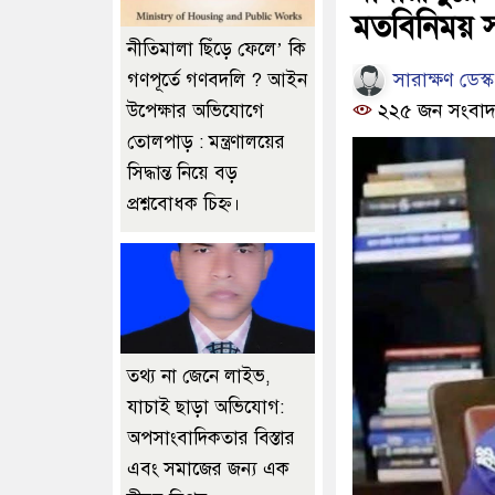
মতবিনিময় স
নীতিমালা ছিঁড়ে ফেলে’ কি
সারাক্ষণ ডেস্ক
গণপূর্তে গণবদলি ? আইন
২২৫ জন সংবাদ
উপেক্ষার অভিযোগে
তোলপাড় : মন্ত্রণালয়ের
সিদ্ধান্ত নিয়ে বড়
প্রশ্নবোধক চিহ্ন।
তথ্য না জেনে লাইভ,
যাচাই ছাড়া অভিযোগ:
অপসাংবাদিকতার বিস্তার
এবং সমাজের জন্য এক