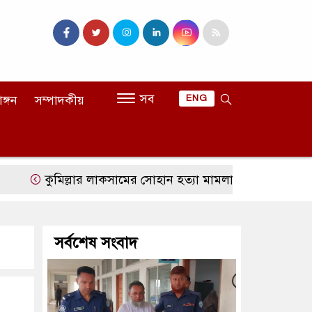
সব
াঙ্গন
সম্পাদকীয়
ENG
কুমিল্লার লাকসামের সোহান হত্যা মামলায় মিজানুর রহমানের যাবজ্
সর্বশেষ সংবাদ