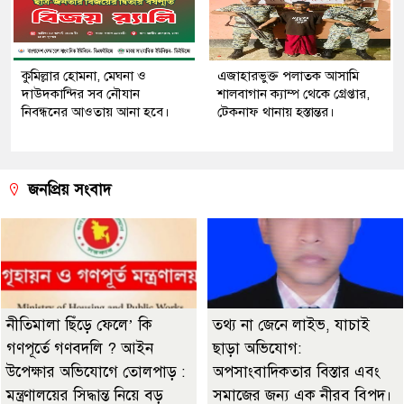
কুমিল্লার হোমনা, মেঘনা ও
এজাহারভুক্ত পলাতক আসামি
দাউদকান্দির সব নৌযান
শালবাগান ক্যাম্প থেকে গ্রেপ্তার,
নিবন্ধনের আওতায় আনা হবে।
টেকনাফ থানায় হস্তান্তর।
জনপ্রিয় সংবাদ
নীতিমালা ছিঁড়ে ফেলে’ কি
তথ্য না জেনে লাইভ, যাচাই
গণপূর্তে গণবদলি ? আইন
ছাড়া অভিযোগ:
উপেক্ষার অভিযোগে তোলপাড় :
অপসাংবাদিকতার বিস্তার এবং
মন্ত্রণালয়ের সিদ্ধান্ত নিয়ে বড়
সমাজের জন্য এক নীরব বিপদ।