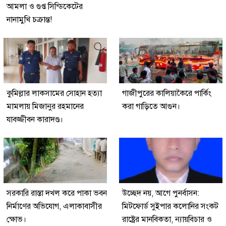
আমলা ও গুপ্ত সিন্ডিকেটের
নানামুখি চক্রান্ত!
কুমিল্লার লাকসামের সোহান হত্যা
গাজীপুরের কালিয়াকৈরে পার্কিং
মামলায় মিজানুর রহমানের
করা গাড়িতে আগুন।
যাবজ্জীবন কারাদণ্ড।
সরকারি রাস্তা দখল করে পাকা ভবন
উচ্ছেদ নয়, আগে পুনর্বাসন:
নির্মাণের অভিযোগ, এলাকাবাসীর
মিটফোর্ড সুইপার কলোনির সংকট
ক্ষোভ।
রাষ্ট্রের মানবিকতা, ন্যায়বিচার ও