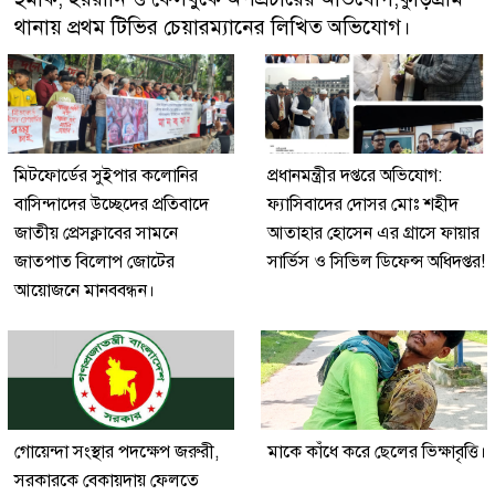
থানায় প্রথম টিভির চেয়ারম্যানের লিখিত অভিযোগ।
মিটফোর্ডের সুইপার কলোনির
প্রধানমন্ত্রীর দপ্তরে অভিযোগ:
বাসিন্দাদের উচ্ছেদের প্রতিবাদে
ফ্যাসিবাদের দোসর মোঃ শহীদ
জাতীয় প্রেসক্লাবের সামনে
আতাহার হোসেন এর গ্রাসে ফায়ার
জাতপাত বিলোপ জোটের
সার্ভিস ও সিভিল ডিফেন্স অধিদপ্তর!
আয়োজনে মানববন্ধন।
গোয়েন্দা সংস্থার পদক্ষেপ জরুরী,
মাকে কাঁধে করে ছেলের ভিক্ষাবৃত্তি।
সরকারকে বেকায়দায় ফেলতে