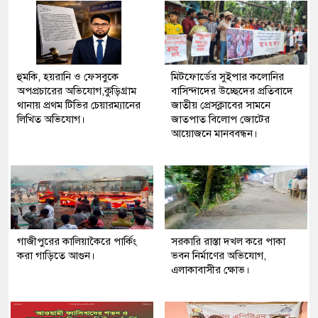
হুমকি, হয়রানি ও ফেসবুকে
মিটফোর্ডের সুইপার কলোনির
অপপ্রচারের অভিযোগ,কুড়িগ্রাম
বাসিন্দাদের উচ্ছেদের প্রতিবাদে
থানায় প্রথম টিভির চেয়ারম্যানের
জাতীয় প্রেসক্লাবের সামনে
লিখিত অভিযোগ।
জাতপাত বিলোপ জোটের
আয়োজনে মানববন্ধন।
গাজীপুরের কালিয়াকৈরে পার্কিং
সরকারি রাস্তা দখল করে পাকা
করা গাড়িতে আগুন।
ভবন নির্মাণের অভিযোগ,
এলাকাবাসীর ক্ষোভ।