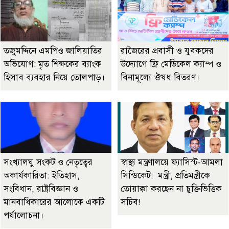
তজুমদ্দিনে এমপিও জালিয়াতির
রাজৈরের‌ প্রবাসী ও যুবকদের
অভিযোগ: মৃত শিক্ষকের ব্যাংক
উদ্যোগে ফ্রি মেডিকেল ক্যাম্প ও
হিসাব ব্যবহার নিয়ে তোলপাড়।
বিনামূল্যে ঔষধ বিতরণ।
সংখ্যালঘু সংকট ও নেতৃত্বের
স্বাস্থ্য মন্ত্রণালয়ে ফ্যাসিস্ট-আমলা
অকার্যকারিতা: ইতিহাস,
সিন্ডিকেট: মন্ত্রী, প্রতিমন্ত্রীকে
সংবিধান, রাষ্ট্রবিজ্ঞান ও
তোয়াক্কা করছেন না চুক্তিভিত্তিক
মানবাধিকারের আলোকে একটি
সচিব!
পর্যালোচনা।