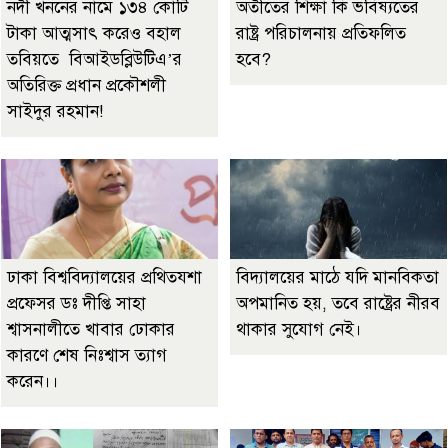
নদী খননের নামে ১৩৪ কোটি
অতীতের শিক্ষা কি ভবিষ্যতের
টাকা আত্মসাৎ করেও বহাল
রাষ্ট্র পরিচালনায় প্রতিফলিত
তবিয়তে বিআইডব্লিউটিএ’র
হবে?
অতিরিক্ত প্রধান প্রকৌশলী
সাইদুর রহমান!
ঢাকা বিশ্ববিদ্যালয়ের প্রথিতযশা
বিদ্যালয়ের মাঠে যদি মানবিকতা
প্রফেসর ডঃ দীপ্তি সাহা
অপমানিত হয়, তবে রাষ্ট্রের নীরব
শ্বাসনালীতে খাবার ঢোকার
থাকার সুযোগ নেই।
কারণে শেষ নিঃশ্বাস ত্যাগ
করেন।।