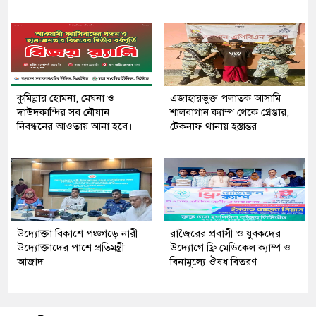
কুমিল্লার হোমনা, মেঘনা ও
এজাহারভুক্ত পলাতক আসামি
দাউদকান্দির সব নৌযান
শালবাগান ক্যাম্প থেকে গ্রেপ্তার,
নিবন্ধনের আওতায় আনা হবে।
টেকনাফ থানায় হস্তান্তর।
উদ্যোক্তা বিকাশে পঞ্চগড়ে নারী
রাজৈরের‌ প্রবাসী ও যুবকদের
উদ্যোক্তাদের পাশে প্রতিমন্ত্রী
উদ্যোগে ফ্রি মেডিকেল ক্যাম্প ও
আজাদ।
বিনামূল্যে ঔষধ বিতরণ।