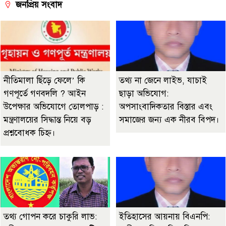
জনপ্রিয় সংবাদ
নীতিমালা ছিঁড়ে ফেলে’ কি
তথ্য না জেনে লাইভ, যাচাই
গণপূর্তে গণবদলি ? আইন
ছাড়া অভিযোগ:
উপেক্ষার অভিযোগে তোলপাড় :
অপসাংবাদিকতার বিস্তার এবং
মন্ত্রণালয়ের সিদ্ধান্ত নিয়ে বড়
সমাজের জন্য এক নীরব বিপদ।
প্রশ্নবোধক চিহ্ন।
তথ্য গোপন করে চাকুরি লাভ:
ইতিহাসের আয়নায় বিএনপি: