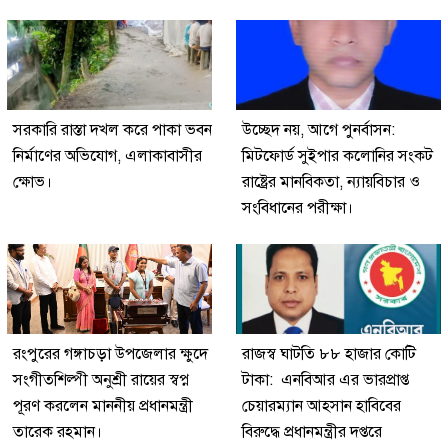
সরকারি রাস্তা দখল করে পাকা ভবন
উচ্ছেদ নয়, আগে পুনর্বাসন:
নির্মাণের অভিযোগ, এলাকাবাসীর
মিটফোর্ড সুইপার কলোনির সংকট
ক্ষোভ।
রাষ্ট্রের মানবিকতা, ন্যায়বিচার ও
সংবিধানের পরীক্ষা।
রংপুরের গঙ্গাচড়া উপজেলার ক্ষুদে
রাজস্ব ঘাটতি ৮৮ হাজার কোটি
সংগীতশিল্পী অনুশ্রী রায়ের স্বপ্ন
টাকা: এনবিআর এর ভারপ্রাপ্ত
পূরণ করলেন মাননীয় প্রধানমন্ত্রী
চেয়ারম্যান আহসান হাবিবের
তারেক রহমান।
বিরুদ্ধে প্রধানমন্ত্রীর দপ্তরে