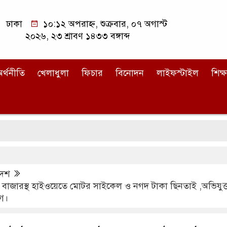
ঢাকা
১০:১২ অপরাহ্ন, শুক্রবার, ০৭ অগাস্ট
২০২৬, ২৩ শ্রাবণ ১৪৩৩ বঙ্গাব্দ
র্থনীতি
খেলাধুলা
ফিচার
বিনোদন
লাইফস্টাইল
শিক্ষ
দেশ
ল বাজারস্থ হাইওয়েতে মোটর সাইকেল ও নগদ টাকা ছিনতাই ,অভিযুক
গ।