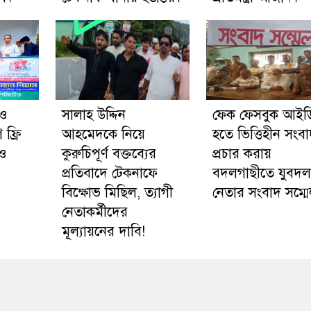
 ও
সালাহ উদ্দিন
ফেক ফেসবুক আইড
ফ্রি
আহমেদকে নিয়ে
হতে ভিত্তিহীন সংব
 ও
কুরুচিপূর্ণ বক্তব্যের
প্রচার করায়
প্রতিবাদে টেকনাফে
বদলগাছীতে যুবদল
বিক্ষোভ মিছিল, ত্যাগী
নেতার সংবাদ সম্ম
নেতাকর্মীদের
মূল্যায়নের দাবি!