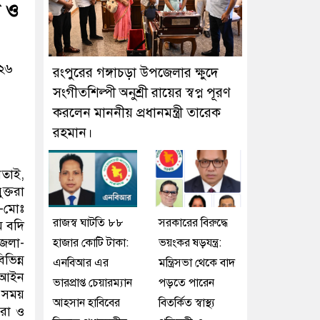
ল ও
০২৬
রংপুরের গঙ্গাচড়া উপজেলার ক্ষুদে
সংগীতশিল্পী অনুশ্রী রায়ের স্বপ্ন পূরণ
করলেন মাননীয় প্রধানমন্ত্রী তারেক
রহমান।
তাই,
ক্তরা
া-মোঃ
রাজস্ব ঘাটতি ৮৮
সরকারের বিরুদ্ধে
ম বদি
জেলা-
হাজার কোটি টাকা:
ভয়ংকর ষড়যন্ত্র:
ভিন্ন
এনবিআর এর
মন্ত্রিসভা থেকে বাদ
র আইন
ভারপ্রাপ্ত চেয়ারম্যান
পড়তে পারেন
 সময়
আহসান হাবিবের
বিতর্কিত স্বাস্থ্য
তরা ও