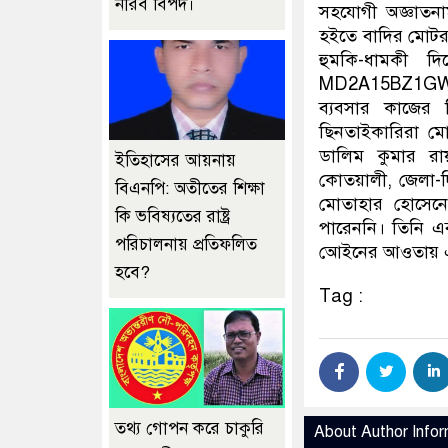
নীরব বিপদ।
সহযোগী অজ্ঞাতন
হইতে বাদির মোটর
হুমকি-ধামকী দ
MD2A15BZ1GWB-
ব্যবসার কাজের 
ছিনতাইকারিরা মো
ডালিম কুমার রায়
ইতিহাসের আয়নায়
কোতয়ালী, জেলা-দি
বিএনপি: অতীতের শিক্ষা
মোতাহার হোসেনের
কি ভবিষ্যতের রাষ্ট্র
পারেননি। তিনি এব
পরিচালনায় প্রতিফলিত
আেইনের আওতায় এনে 
হবে?
Tag :
তথ্য গোপন করে চাকুরি
About Author Infor