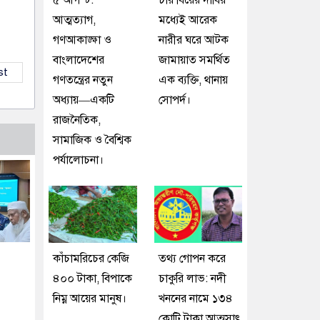
৫ আগস্ট:
চার বিয়ের দাবির
আত্মত্যাগ,
মধ্যেই আরেক
গণআকাঙ্ক্ষা ও
নারীর ঘরে আটক
বাংলাদেশের
জামায়াত সমর্থিত
st
গণতন্ত্রের নতুন
এক ব্যক্তি, থানায়
অধ্যায়—একটি
সোপর্দ।
রাজনৈতিক,
সামাজিক ও বৈশ্বিক
পর্যালোচনা।
কাঁচামরিচের কেজি
তথ্য গোপন করে
৪০০ টাকা, বিপাকে
চাকুরি লাভ: নদী
নিম্ন আয়ের মানুষ।
খননের নামে ১৩৪
কোটি টাকা আত্মসাৎ