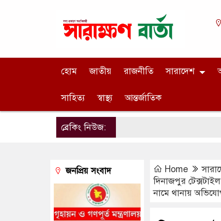
হোম
জাতীয়
রাজনীতি
সারাদেশ
অ
সাহিত্য
স্বাস্থ্য
আন্তর্জাতিক
ব্রেকিং নিউজ:
Home
সারা
জনপ্রিয় সংবাদ
দিনাজপুর টেক্সটাই
নামে থানায় অভিযো