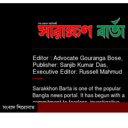
Editor : Advocate Gouranga Bose,
Publisher: Sanjib Kumar Das,
Executive Editor: Russell Mahmud
Sarakkhon Barta is one of the popular
Bangla news portal. It has begun with a
commitment to fearless, investigative,
সংবাদ শিরোনাম
informative & independent journalism.
© 2025 A Subsidiary of M/S Kajol Trader