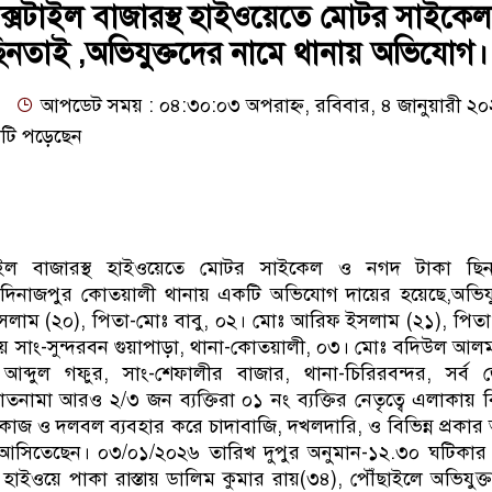
েক্সটাইল বাজারস্থ হাইওয়েতে মোটর সাইকে
িনতাই ,অভিযুক্তদের নামে থানায় অভিযোগ।
আপডেট সময় : ০৪:৩০:০৩ অপরাহ্ন, রবিবার, ৪ জানুয়ারী ২
টি পড়েছেন
টাইল বাজারস্থ হাইওয়েতে মোটর সাইকেল ও নগদ টাকা ছিন
 দিনাজপুর কোতয়ালী থানায় একটি অভিযোগ দায়ের হয়েছে,অভিযু
সলাম (২০), পিতা-মোঃ বাবু, ০২। মোঃ আরিফ ইসলাম (২১), পিত
 সাং-সুন্দরবন গুয়াপাড়া, থানা-কোতয়ালী, ০৩। মোঃ বদিউল আল
আব্দুল গফুর, সাং-শেফালীর বাজার, থানা-চিরিরবন্দর, সর্ব 
তনামা আরও ২/৩ জন ব্যক্তিরা ০১ নং ব্যক্তির নেতৃত্বে এলাকায় বি
কাজ ও দলবল ব্যবহার করে চাদাবাজি, দখলদারি, ও বিভিন্ন প্রকা
আসিতেছেন। ০৩/০১/২০২৬ তারিখ দুপুর অনুমান-১২.৩০ ঘটিকার
থ হাইওয়ে পাকা রাস্তায় ডালিম কুমার রায়(৩৪), পৌঁছাইলে অভিযুক্