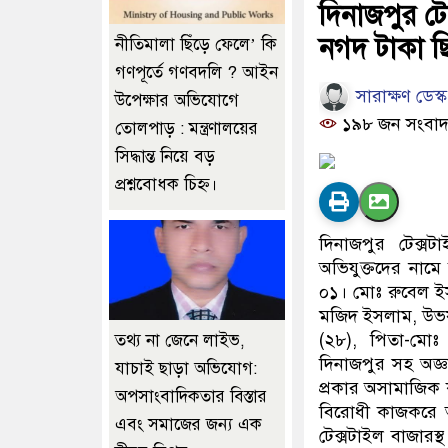
দিনাজপুর ট
নগদ টাকা ছ
নীতিমালা ছিঁড়ে ফেলে’ কি
গণপূর্তে গণবদলি ? আইন
সারাক্ষণ ডেস্ক
উপেক্ষার অভিযোগে
১৯৮ জন সংবাদ
তোলপাড় : মন্ত্রণালয়ের
সিদ্ধান্ত নিয়ে বড়
প্রশ্নবোধক চিহ্ন।
দিনাজপুর টেক্স
অভিযুক্তদের নামে
০১। মোঃ রুবেল ই
মজিদ ইসলাম, উভয়
(২৮), পিতা-মোঃ 
তথ্য না জেনে লাইভ,
দিনাজপুর সহ অজ্ঞা
যাচাই ছাড়া অভিযোগ:
প্রকার অসামাজিক 
অপসাংবাদিকতার বিস্তার
বিরোধী কাজকরে 
এবং সমাজের জন্য এক
টেক্সটাইল বাজারস্