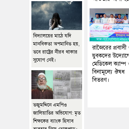
বিদ্যালয়ের মাঠে যদি
মানবিকতা অপমানিত হয়,
রাজৈরের‌ প্রবাসী
তবে রাষ্ট্রের নীরব থাকার
যুবকদের উদ্যোগে 
সুযোগ নেই।
মেডিকেল ক্যাম্প
বিনামূল্যে ঔষধ
বিতরণ।
তজুমদ্দিনে এমপিও
জালিয়াতির অভিযোগ: মৃত
শিক্ষকের ব্যাংক হিসাব