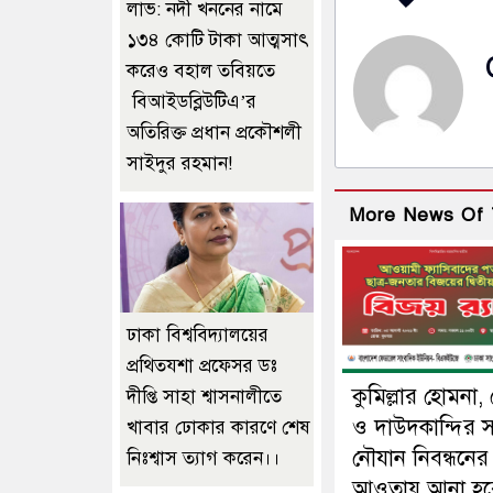
লাভ: নদী খননের নামে
১৩৪ কোটি টাকা আত্মসাৎ
করেও বহাল তবিয়তে
বিআইডব্লিউটিএ’র
অতিরিক্ত প্রধান প্রকৌশলী
সাইদুর রহমান!
More News Of 
ঢাকা বিশ্ববিদ্যালয়ের
প্রথিতযশা প্রফেসর ডঃ
কুমিল্লার হোমনা,
দীপ্তি সাহা শ্বাসনালীতে
ও দাউদকান্দির 
খাবার ঢোকার কারণে শেষ
নৌযান নিবন্ধনের
নিঃশ্বাস ত্যাগ করেন।।
আওতায় আনা হব