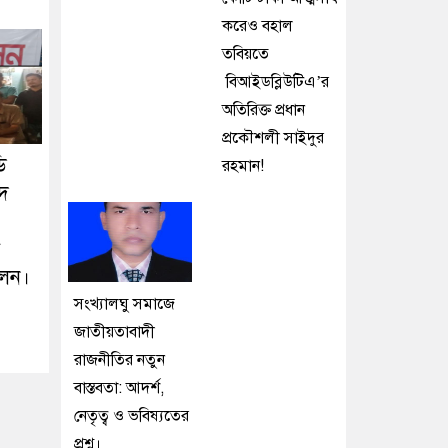
করেও বহাল
তবিয়তে
বিআইডব্লিউটিএ’র
অতিরিক্ত প্রধান
প্রকৌশলী সাইদুর
ি
রহমান!
াদ
েলন।
সংখ্যালঘু সমাজে
জাতীয়তাবাদী
রাজনীতির নতুন
বাস্তবতা: আদর্শ,
নেতৃত্ব ও ভবিষ্যতের
প্রশ্ন।