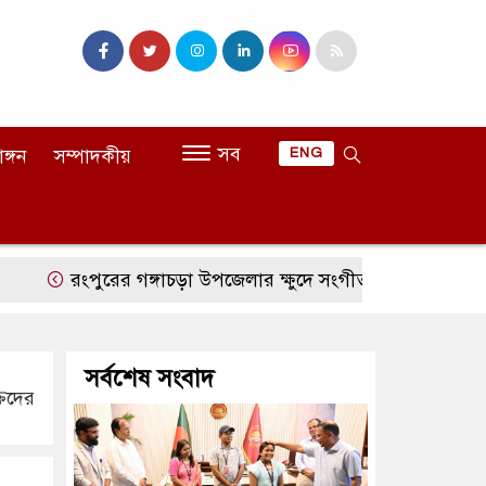
সব
াঙ্গন
সম্পাদকীয়
ENG
রংপুরের গঙ্গাচড়া উপজেলার ক্ষুদে সংগীতশিল্পী অনুশ্রী রায়ের স্বপ্
সর্বশেষ সংবাদ
্তদের