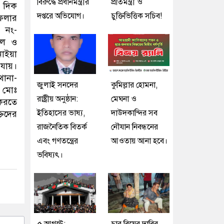
বিরুদ্ধে প্রধানমন্ত্রীর
প্রতিমন্ত্রী ও
 দিক
দপ্তরে অভিযোগ।
চুক্তিভিত্তিক সচিব!
ফেলার
 নং-
েল ও
াইয়া
 যায়।
থানা-
জুলাই সনদের
কুমিল্লার হোমনা,
য মোঃ
রাষ্ট্রীয় অনুষ্ঠান:
মেঘনা ও
 করতে
ইতিহাসের ভাষ্য,
দাউদকান্দির সব
্তদের
রাজনৈতিক বিতর্ক
নৌযান নিবন্ধনের
এবং গণতন্ত্রের
আওতায় আনা হবে।
ভবিষ্যৎ।