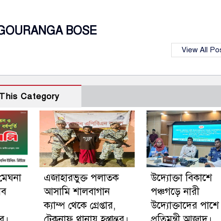
GOURANGA BOSE
View All Po
This Category
 মেঘনা
এজাহারভুক্ত পলাতক
উদ্যোক্তা বিকাশে
সব
আসামি শালবাগান
পঞ্চগড়ে নারী
ক্যাম্প থেকে গ্রেপ্তার,
উদ্যোক্তাদের পাশে
ে।
টেকনাফ থানায় হস্তান্তর।
প্রতিমন্ত্রী আজাদ।