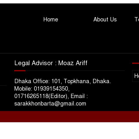
Home
About Us
T
Legal Advisor : Moaz Ariff
H
Dhaka Office: 101, Topkhana, Dhaka.
Mobile: 01939154350,
01716265118(Editor), Email :
sarakkhonbarta@gmail.com
s