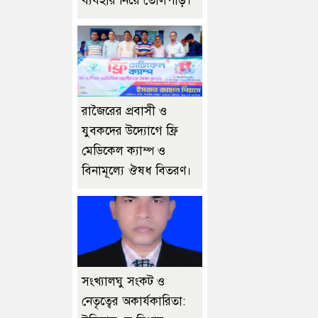
ব্যবহার নিয়ে তোলপাড়।
রাজৈরের‌ প্রবাসী ও
যুবকদের উদ্যোগে ফ্রি
মেডিকেল ক্যাম্প ও
বিনামূল্যে ঔষধ বিতরণ।
সংখ্যালঘু সংকট ও
নেতৃত্বের অকার্যকারিতা: