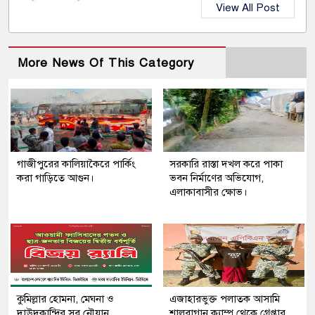
View All Post
More News Of This Category
গাজীপুরের কালিয়াকৈরে পার্কিং
সরকারি রাস্তা দখল করে পাকা
করা গাড়িতে আগুন।
ভবন নির্মাণের অভিযোগ,
এলাকাবাসীর ক্ষোভ।
কুমিল্লার হোমনা, মেঘনা ও
এজাহারভুক্ত পলাতক আসামি
দাউদকান্দির সব নৌযান
শালবাগান ক্যাম্প থেকে গ্রেপ্তার,