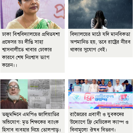
ঢাকা বিশ্ববিদ্যালয়ের প্রথিতযশা
বিদ্যালয়ের মাঠে যদি মানবিকতা
প্রফেসর ডঃ দীপ্তি সাহা
অপমানিত হয়, তবে রাষ্ট্রের নীরব
শ্বাসনালীতে খাবার ঢোকার
থাকার সুযোগ নেই।
কারণে শেষ নিঃশ্বাস ত্যাগ
করেন।।
তজুমদ্দিনে এমপিও জালিয়াতির
রাজৈরের‌ প্রবাসী ও যুবকদের
অভিযোগ: মৃত শিক্ষকের ব্যাংক
উদ্যোগে ফ্রি মেডিকেল ক্যাম্প ও
হিসাব ব্যবহার নিয়ে তোলপাড়।
বিনামূল্যে ঔষধ বিতরণ।