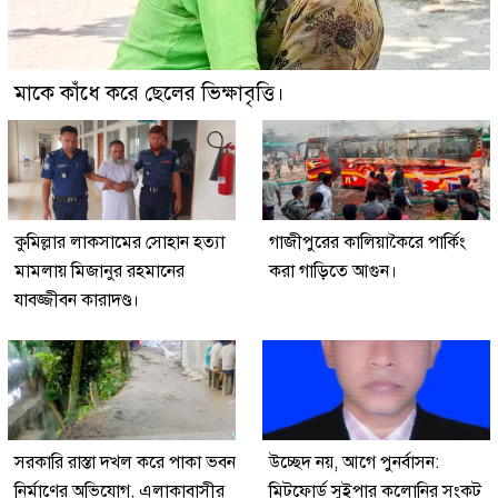
মাকে কাঁধে করে ছেলের ভিক্ষাবৃত্তি।
কুমিল্লার লাকসামের সোহান হত্যা
গাজীপুরের কালিয়াকৈরে পার্কিং
মামলায় মিজানুর রহমানের
করা গাড়িতে আগুন।
যাবজ্জীবন কারাদণ্ড।
সরকারি রাস্তা দখল করে পাকা ভবন
উচ্ছেদ নয়, আগে পুনর্বাসন:
নির্মাণের অভিযোগ, এলাকাবাসীর
মিটফোর্ড সুইপার কলোনির সংকট