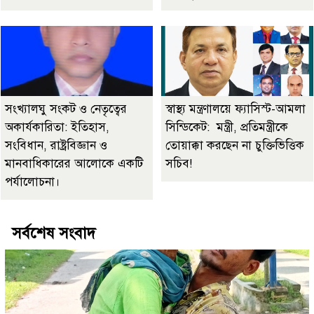
সংখ্যালঘু সংকট ও নেতৃত্বের
স্বাস্থ্য মন্ত্রণালয়ে ফ্যাসিস্ট-আমলা
অকার্যকারিতা: ইতিহাস,
সিন্ডিকেট: মন্ত্রী, প্রতিমন্ত্রীকে
সংবিধান, রাষ্ট্রবিজ্ঞান ও
তোয়াক্কা করছেন না চুক্তিভিত্তিক
মানবাধিকারের আলোকে একটি
সচিব!
পর্যালোচনা।
সর্বশেষ সংবাদ