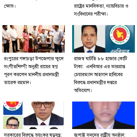
ক্ষোভ।
রাষ্ট্রের মানবিকতা, ন্যায়বিচার ও
সংবিধানের পরীক্ষা।
রংপুরের গঙ্গাচড়া উপজেলার ক্ষুদে
রাজস্ব ঘাটতি ৮৮ হাজার কোটি
সংগীতশিল্পী অনুশ্রী রায়ের স্বপ্ন
টাকা: এনবিআর এর ভারপ্রাপ্ত
পূরণ করলেন মাননীয় প্রধানমন্ত্রী
চেয়ারম্যান আহসান হাবিবের
তারেক রহমান।
বিরুদ্ধে প্রধানমন্ত্রীর দপ্তরে
অভিযোগ।
সরকারের বিরুদ্ধে ভয়ংকর ষড়যন্ত্র:
জুলাই সনদের রাষ্ট্রীয় অনুষ্ঠান: