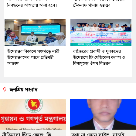
নিবন্ধনের আওতায় আনা হবে।
টেকনাফ থানায় হস্তান্তর।
উদ্যোক্তা বিকাশে পঞ্চগড়ে নারী
রাজৈরের‌ প্রবাসী ও যুবকদের
উদ্যোক্তাদের পাশে প্রতিমন্ত্রী
উদ্যোগে ফ্রি মেডিকেল ক্যাম্প ও
আজাদ।
বিনামূল্যে ঔষধ বিতরণ।
জনপ্রিয় সংবাদ
নীতিমালা ছিঁড়ে ফেলে’ কি
তথ্য না জেনে লাইভ, যাচাই