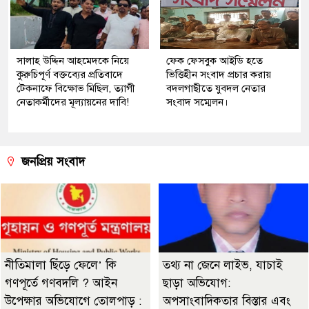
সালাহ উদ্দিন আহমেদকে নিয়ে
ফেক ফেসবুক আইডি হতে
কুরুচিপূর্ণ বক্তব্যের প্রতিবাদে
ভিত্তিহীন সংবাদ প্রচার করায়
টেকনাফে বিক্ষোভ মিছিল, ত্যাগী
বদলগাছীতে যুবদল নেতার
নেতাকর্মীদের মূল্যায়নের দাবি!
সংবাদ সম্মেলন।
জনপ্রিয় সংবাদ
নীতিমালা ছিঁড়ে ফেলে’ কি
তথ্য না জেনে লাইভ, যাচাই
গণপূর্তে গণবদলি ? আইন
ছাড়া অভিযোগ:
উপেক্ষার অভিযোগে তোলপাড় :
অপসাংবাদিকতার বিস্তার এবং