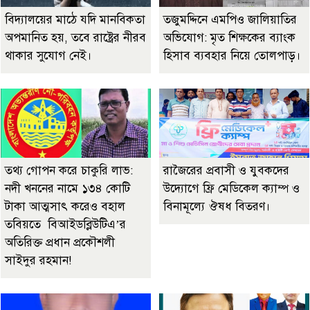
বিদ্যালয়ের মাঠে যদি মানবিকতা
তজুমদ্দিনে এমপিও জালিয়াতির
অপমানিত হয়, তবে রাষ্ট্রের নীরব
অভিযোগ: মৃত শিক্ষকের ব্যাংক
থাকার সুযোগ নেই।
হিসাব ব্যবহার নিয়ে তোলপাড়।
তথ্য গোপন করে চাকুরি লাভ:
রাজৈরের‌ প্রবাসী ও যুবকদের
নদী খননের নামে ১৩৪ কোটি
উদ্যোগে ফ্রি মেডিকেল ক্যাম্প ও
টাকা আত্মসাৎ করেও বহাল
বিনামূল্যে ঔষধ বিতরণ।
তবিয়তে বিআইডব্লিউটিএ’র
অতিরিক্ত প্রধান প্রকৌশলী
সাইদুর রহমান!