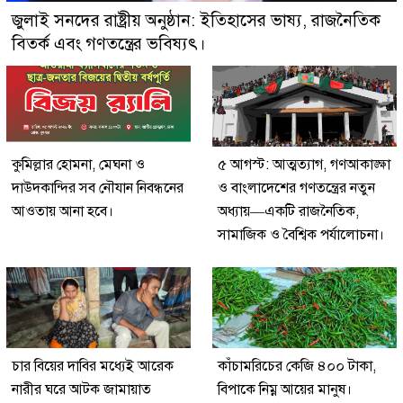
জুলাই সনদের রাষ্ট্রীয় অনুষ্ঠান: ইতিহাসের ভাষ্য, রাজনৈতিক
বিতর্ক এবং গণতন্ত্রের ভবিষ্যৎ।
কুমিল্লার হোমনা, মেঘনা ও
৫ আগস্ট: আত্মত্যাগ, গণআকাঙ্ক্ষা
দাউদকান্দির সব নৌযান নিবন্ধনের
ও বাংলাদেশের গণতন্ত্রের নতুন
আওতায় আনা হবে।
অধ্যায়—একটি রাজনৈতিক,
সামাজিক ও বৈশ্বিক পর্যালোচনা।
চার বিয়ের দাবির মধ্যেই আরেক
কাঁচামরিচের কেজি ৪০০ টাকা,
নারীর ঘরে আটক জামায়াত
বিপাকে নিম্ন আয়ের মানুষ।