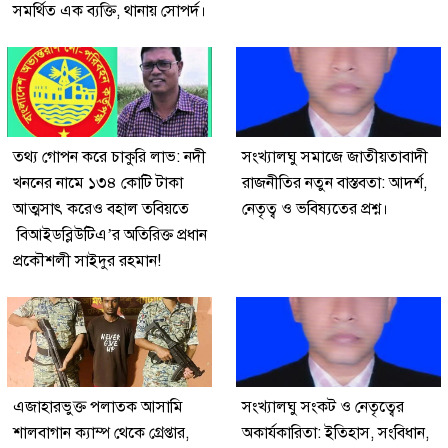
সমর্থিত এক ব্যক্তি, থানায় সোপর্দ।
তথ্য গোপন করে চাকুরি লাভ: নদী
সংখ্যালঘু সমাজে জাতীয়তাবাদী
খননের নামে ১৩৪ কোটি টাকা
রাজনীতির নতুন বাস্তবতা: আদর্শ,
আত্মসাৎ করেও বহাল তবিয়তে
নেতৃত্ব ও ভবিষ্যতের প্রশ্ন।
বিআইডব্লিউটিএ’র অতিরিক্ত প্রধান
প্রকৌশলী সাইদুর রহমান!
এজাহারভুক্ত পলাতক আসামি
সংখ্যালঘু সংকট ও নেতৃত্বের
শালবাগান ক্যাম্প থেকে গ্রেপ্তার,
অকার্যকারিতা: ইতিহাস, সংবিধান,