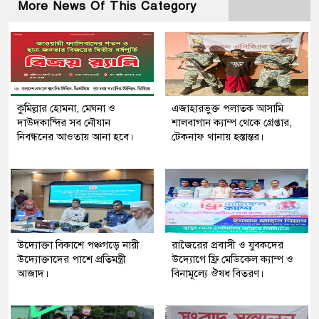
More News Of This Category
কুমিল্লার হোমনা, মেঘনা ও
এজাহারভুক্ত পলাতক আসামি
দাউদকান্দির সব নৌযান
শালবাগান ক্যাম্প থেকে গ্রেপ্তার,
নিবন্ধনের আওতায় আনা হবে।
টেকনাফ থানায় হস্তান্তর।
উদ্যোক্তা বিকাশে পঞ্চগড়ে নারী
রাজৈরের‌ প্রবাসী ও যুবকদের
উদ্যোক্তাদের পাশে প্রতিমন্ত্রী
উদ্যোগে ফ্রি মেডিকেল ক্যাম্প ও
আজাদ।
বিনামূল্যে ঔষধ বিতরণ।