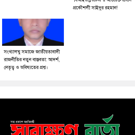
প্রকৌশলী সাইদুর রহমান!
সংখ্যালঘু সমাজে জাতীয়তাবাদী
রাজনীতির নতুন বাস্তবতা: আদর্শ,
নেতৃত্ব ও ভবিষ্যতের প্রশ্ন।