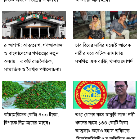
৫ আগস্ট: আত্মত্যাগ, গণআকাঙ্ক্ষা
চার বিয়ের দাবির মধ্যেই আরেক
ও বাংলাদেশের গণতন্ত্রের নতুন
নারীর ঘরে আটক জামায়াত
অধ্যায়—একটি রাজনৈতিক,
সমর্থিত এক ব্যক্তি, থানায় সোপর্দ।
সামাজিক ও বৈশ্বিক পর্যালোচনা।
কাঁচামরিচের কেজি ৪০০ টাকা,
তথ্য গোপন করে চাকুরি লাভ: নদী
বিপাকে নিম্ন আয়ের মানুষ।
খননের নামে ১৩৪ কোটি টাকা
আত্মসাৎ করেও বহাল তবিয়তে
বিআইডব্লিউটিএ’র অতিরিক্ত প্রধান