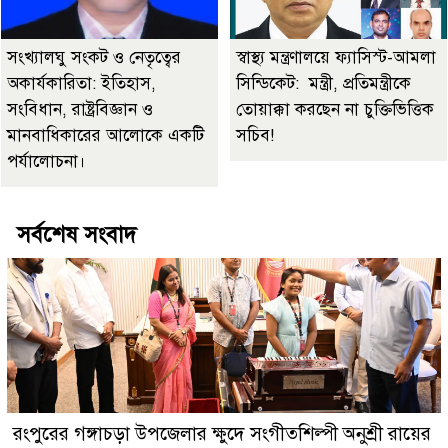
সংখ্যালঘু সংকট ও নেতৃত্বের
স্বাস্থ্য মন্ত্রণালয়ে ফ্যাসিস্ট-আমলা
অকার্যকারিতা: ইতিহাস,
সিন্ডিকেট: মন্ত্রী, প্রতিমন্ত্রীকে
সংবিধান, রাষ্ট্রবিজ্ঞান ও
তোয়াক্কা করছেন না চুক্তিভিত্তিক
মানবাধিকারের আলোকে একটি
সচিব!
পর্যালোচনা।
সর্বশেষ সংবাদ
রংপুরের গঙ্গাচড়া উপজেলার ক্ষুদে সংগীতশিল্পী অনুশ্রী রায়ের