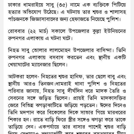
ঢাকার ধামরাইয়ে সাবু (৩৫) নামে এক ব্যক্তিকে পিটিয়ে
হত্যার অভিযোগ উঠেছে। এ ঘটনায় তার শ্বশুর ও শালাসহ
পাঁচজনকে জিজ্ঞাসাবাদের জন্য হেফাজতে নিয়েছে পুলিশ।
রোববার (২২ মার্চ) সকালে উপজেলার কুল্লা ইউনিয়নের
রুপনগর এলাকায় এ ঘটনা ঘটে।
নিহত সাবু ভোলার লালমোহন উপজেলার বাসিন্দা। তিনি
রুপনগর এলাকায় বসবাস করতেন এবং স্থানীয় একটি
খেয়াঘাটের ম্যানেজার ছিলেন।
আটকরা হলেন- নিহতের শ্বশুর হানিফ, তার ছেলে বাবু এবং
স্থানীয় আরও তিনজন।ধামরাই থানা পুলিশ ও নিহতের
পরিবার জানায়, নিহত সাবু দীর্ঘদিন ধরে মাদক তৈরি ও
সেবনের সঙ্গে জড়িত ছিলেন। প্রায়ই তিনি মাদকাসক্তির
জেরে বিভিন্ন ঝগড়াঝাটিতে জড়িয়ে পড়তেন। ঈদের দিনেও
তিনি মদপান করে বিকেলের দিকে সাভার গিয়ে মারধরের
শিকার হন। রাতে বাড়ি ফিরে স্ত্রীর সঙ্গেও ঝগড়া করে তাকে
তাড়িয়ে দেন। একপর্যায়ে তার বাসার পাশেই শ্বশুর বাড়ি
গিয়ে সেখানেও ঝগড়াঝাঁটি করে শ্বশুরের বসতঘরের টিনে