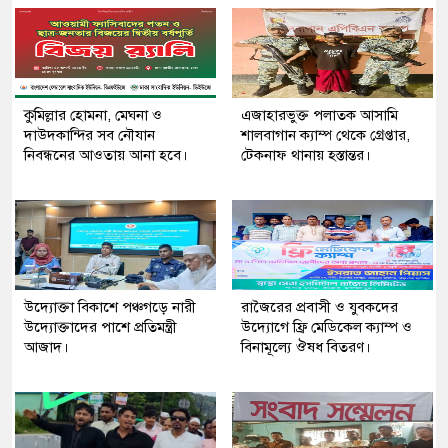
কুমিল্লার হোমনা, মেঘনা ও
এজাহারভুক্ত পলাতক আসামি
দাউদকান্দির সব নৌযান
শালবাগান ক্যাম্প থেকে গ্রেপ্তার,
নিবন্ধনের আওতায় আনা হবে।
টেকনাফ থানায় হস্তান্তর।
উদ্যোক্তা বিকাশে পঞ্চগড়ে নারী
রাজৈরের‌ প্রবাসী ও যুবকদের
উদ্যোক্তাদের পাশে প্রতিমন্ত্রী
উদ্যোগে ফ্রি মেডিকেল ক্যাম্প ও
আজাদ।
বিনামূল্যে ঔষধ বিতরণ।