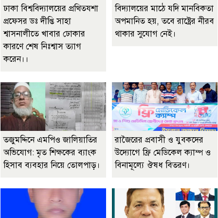
ঢাকা বিশ্ববিদ্যালয়ের প্রথিতযশা
বিদ্যালয়ের মাঠে যদি মানবিকতা
প্রফেসর ডঃ দীপ্তি সাহা
অপমানিত হয়, তবে রাষ্ট্রের নীরব
শ্বাসনালীতে খাবার ঢোকার
থাকার সুযোগ নেই।
কারণে শেষ নিঃশ্বাস ত্যাগ
করেন।।
তজুমদ্দিনে এমপিও জালিয়াতির
রাজৈরের‌ প্রবাসী ও যুবকদের
অভিযোগ: মৃত শিক্ষকের ব্যাংক
উদ্যোগে ফ্রি মেডিকেল ক্যাম্প ও
হিসাব ব্যবহার নিয়ে তোলপাড়।
বিনামূল্যে ঔষধ বিতরণ।