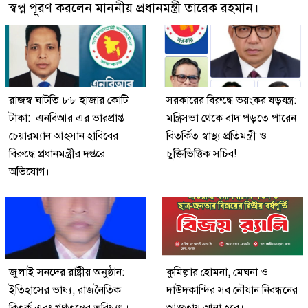
স্বপ্ন পূরণ করলেন মাননীয় প্রধানমন্ত্রী তারেক রহমান।
রাজস্ব ঘাটতি ৮৮ হাজার কোটি
সরকারের বিরুদ্ধে ভয়ংকর ষড়যন্ত্র:
টাকা: এনবিআর এর ভারপ্রাপ্ত
মন্ত্রিসভা থেকে বাদ পড়তে পারেন
চেয়ারম্যান আহসান হাবিবের
বিতর্কিত স্বাস্থ্য প্রতিমন্ত্রী ও
বিরুদ্ধে প্রধানমন্ত্রীর দপ্তরে
চুক্তিভিত্তিক সচিব!
অভিযোগ।
জুলাই সনদের রাষ্ট্রীয় অনুষ্ঠান:
কুমিল্লার হোমনা, মেঘনা ও
ইতিহাসের ভাষ্য, রাজনৈতিক
দাউদকান্দির সব নৌযান নিবন্ধনের
বিতর্ক এবং গণতন্ত্রের ভবিষ্যৎ।
আওতায় আনা হবে।