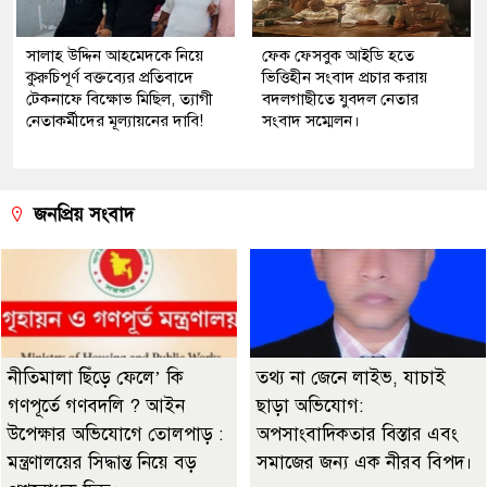
সালাহ উদ্দিন আহমেদকে নিয়ে
ফেক ফেসবুক আইডি হতে
কুরুচিপূর্ণ বক্তব্যের প্রতিবাদে
ভিত্তিহীন সংবাদ প্রচার করায়
টেকনাফে বিক্ষোভ মিছিল, ত্যাগী
বদলগাছীতে যুবদল নেতার
নেতাকর্মীদের মূল্যায়নের দাবি!
সংবাদ সম্মেলন।
জনপ্রিয় সংবাদ
নীতিমালা ছিঁড়ে ফেলে’ কি
তথ্য না জেনে লাইভ, যাচাই
গণপূর্তে গণবদলি ? আইন
ছাড়া অভিযোগ:
উপেক্ষার অভিযোগে তোলপাড় :
অপসাংবাদিকতার বিস্তার এবং
মন্ত্রণালয়ের সিদ্ধান্ত নিয়ে বড়
সমাজের জন্য এক নীরব বিপদ।