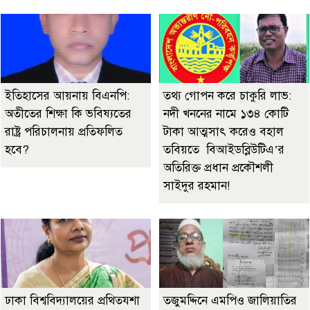
ইতিহাসের আয়নায় বিএনপি:
তথ্য গোপন করে চাকুরি লাভ:
অতীতের শিক্ষা কি ভবিষ্যতের
নদী খননের নামে ১৩৪ কোটি
রাষ্ট্র পরিচালনায় প্রতিফলিত
টাকা আত্মসাৎ করেও বহাল
হবে?
তবিয়তে বিআইডব্লিউটিএ’র
অতিরিক্ত প্রধান প্রকৌশলী
সাইদুর রহমান!
ঢাকা বিশ্ববিদ্যালয়ের প্রথিতযশা
তজুমদ্দিনে এমপিও জালিয়াতির