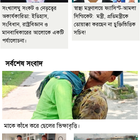
সংখ্যালঘু সংকট ও নেতৃত্বের
স্বাস্থ্য মন্ত্রণালয়ে ফ্যাসিস্ট-আমলা
অকার্যকারিতা: ইতিহাস,
সিন্ডিকেট: মন্ত্রী, প্রতিমন্ত্রীকে
সংবিধান, রাষ্ট্রবিজ্ঞান ও
তোয়াক্কা করছেন না চুক্তিভিত্তিক
মানবাধিকারের আলোকে একটি
সচিব!
পর্যালোচনা।
সর্বশেষ সংবাদ
মাকে কাঁধে করে ছেলের ভিক্ষাবৃত্তি।