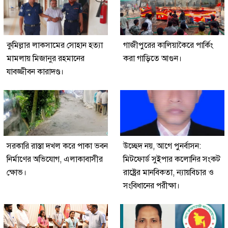
কুমিল্লার লাকসামের সোহান হত্যা
গাজীপুরের কালিয়াকৈরে পার্কিং
মামলায় মিজানুর রহমানের
করা গাড়িতে আগুন।
যাবজ্জীবন কারাদণ্ড।
সরকারি রাস্তা দখল করে পাকা ভবন
উচ্ছেদ নয়, আগে পুনর্বাসন:
নির্মাণের অভিযোগ, এলাকাবাসীর
মিটফোর্ড সুইপার কলোনির সংকট
ক্ষোভ।
রাষ্ট্রের মানবিকতা, ন্যায়বিচার ও
সংবিধানের পরীক্ষা।