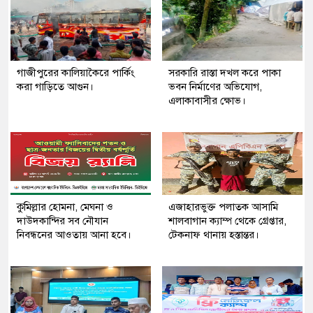
গাজীপুরের কালিয়াকৈরে পার্কিং
সরকারি রাস্তা দখল করে পাকা
করা গাড়িতে আগুন।
ভবন নির্মাণের অভিযোগ,
এলাকাবাসীর ক্ষোভ।
কুমিল্লার হোমনা, মেঘনা ও
এজাহারভুক্ত পলাতক আসামি
দাউদকান্দির সব নৌযান
শালবাগান ক্যাম্প থেকে গ্রেপ্তার,
নিবন্ধনের আওতায় আনা হবে।
টেকনাফ থানায় হস্তান্তর।