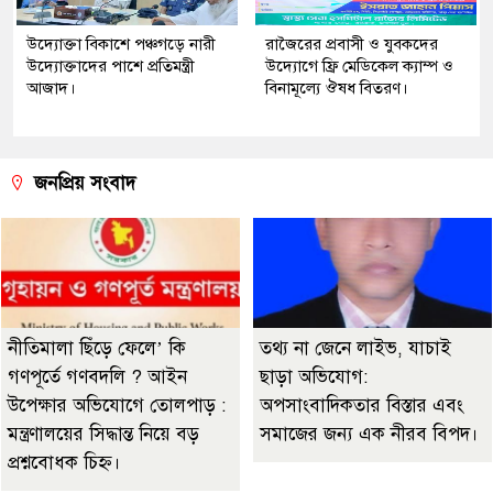
উদ্যোক্তা বিকাশে পঞ্চগড়ে নারী
রাজৈরের‌ প্রবাসী ও যুবকদের
উদ্যোক্তাদের পাশে প্রতিমন্ত্রী
উদ্যোগে ফ্রি মেডিকেল ক্যাম্প ও
আজাদ।
বিনামূল্যে ঔষধ বিতরণ।
জনপ্রিয় সংবাদ
নীতিমালা ছিঁড়ে ফেলে’ কি
তথ্য না জেনে লাইভ, যাচাই
গণপূর্তে গণবদলি ? আইন
ছাড়া অভিযোগ:
উপেক্ষার অভিযোগে তোলপাড় :
অপসাংবাদিকতার বিস্তার এবং
মন্ত্রণালয়ের সিদ্ধান্ত নিয়ে বড়
সমাজের জন্য এক নীরব বিপদ।
প্রশ্নবোধক চিহ্ন।