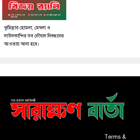
কুমিল্লার হোমনা, মেঘনা ও
দাউদকান্দির সব নৌযান নিবন্ধনের
আওতায় আনা হবে।
Terms &