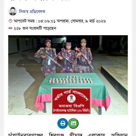
নিজস্ব প্রতিবেদক
আপডেট সময় : ০৪:০৬:০১ অপরাহ্ন, সোমবার, ৯ মার্চ ২০২৬
২২৮ জন সংবাদটি পড়েছেন
চাঁপাইনবাবগঞ্জের শিবগঞ্জ সীমান্ত এলাকায় অভিযান