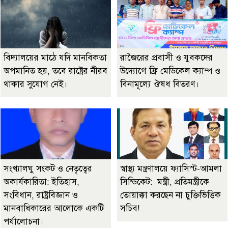
বিদ্যালয়ের মাঠে যদি মানবিকতা
রাজৈরের‌ প্রবাসী ও যুবকদের
অপমানিত হয়, তবে রাষ্ট্রের নীরব
উদ্যোগে ফ্রি মেডিকেল ক্যাম্প ও
থাকার সুযোগ নেই।
বিনামূল্যে ঔষধ বিতরণ।
সংখ্যালঘু সংকট ও নেতৃত্বের
স্বাস্থ্য মন্ত্রণালয়ে ফ্যাসিস্ট-আমলা
অকার্যকারিতা: ইতিহাস,
সিন্ডিকেট: মন্ত্রী, প্রতিমন্ত্রীকে
সংবিধান, রাষ্ট্রবিজ্ঞান ও
তোয়াক্কা করছেন না চুক্তিভিত্তিক
মানবাধিকারের আলোকে একটি
সচিব!
পর্যালোচনা।