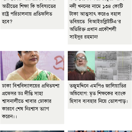
অতীতের শিক্ষা কি ভবিষ্যতের
নদী খননের নামে ১৩৪ কোটি
রাষ্ট্র পরিচালনায় প্রতিফলিত
টাকা আত্মসাৎ করেও বহাল
হবে?
তবিয়তে বিআইডব্লিউটিএ’র
অতিরিক্ত প্রধান প্রকৌশলী
সাইদুর রহমান!
ঢাকা বিশ্ববিদ্যালয়ের প্রথিতযশা
তজুমদ্দিনে এমপিও জালিয়াতির
প্রফেসর ডঃ দীপ্তি সাহা
অভিযোগ: মৃত শিক্ষকের ব্যাংক
শ্বাসনালীতে খাবার ঢোকার
হিসাব ব্যবহার নিয়ে তোলপাড়।
কারণে শেষ নিঃশ্বাস ত্যাগ
করেন।।