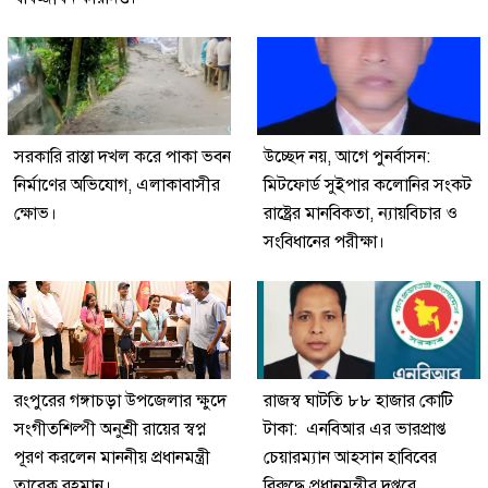
সরকারি রাস্তা দখল করে পাকা ভবন
উচ্ছেদ নয়, আগে পুনর্বাসন:
নির্মাণের অভিযোগ, এলাকাবাসীর
মিটফোর্ড সুইপার কলোনির সংকট
ক্ষোভ।
রাষ্ট্রের মানবিকতা, ন্যায়বিচার ও
সংবিধানের পরীক্ষা।
রংপুরের গঙ্গাচড়া উপজেলার ক্ষুদে
রাজস্ব ঘাটতি ৮৮ হাজার কোটি
সংগীতশিল্পী অনুশ্রী রায়ের স্বপ্ন
টাকা: এনবিআর এর ভারপ্রাপ্ত
পূরণ করলেন মাননীয় প্রধানমন্ত্রী
চেয়ারম্যান আহসান হাবিবের
তারেক রহমান।
বিরুদ্ধে প্রধানমন্ত্রীর দপ্তরে