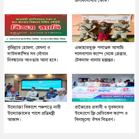
এলাকাবাসীর ক্ষোভ।
কুমিল্লার হোমনা, মেঘনা ও
এজাহারভুক্ত পলাতক আসামি
দাউদকান্দির সব নৌযান
শালবাগান ক্যাম্প থেকে গ্রেপ্তার,
নিবন্ধনের আওতায় আনা হবে।
টেকনাফ থানায় হস্তান্তর।
উদ্যোক্তা বিকাশে পঞ্চগড়ে নারী
রাজৈরের‌ প্রবাসী ও যুবকদের
উদ্যোক্তাদের পাশে প্রতিমন্ত্রী
উদ্যোগে ফ্রি মেডিকেল ক্যাম্প ও
আজাদ।
বিনামূল্যে ঔষধ বিতরণ।