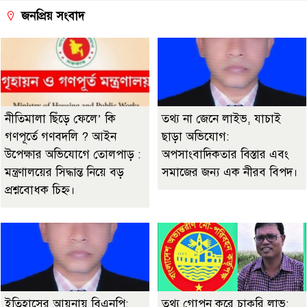
জনপ্রিয় সংবাদ
নীতিমালা ছিঁড়ে ফেলে’ কি
তথ্য না জেনে লাইভ, যাচাই
গণপূর্তে গণবদলি ? আইন
ছাড়া অভিযোগ:
উপেক্ষার অভিযোগে তোলপাড় :
অপসাংবাদিকতার বিস্তার এবং
মন্ত্রণালয়ের সিদ্ধান্ত নিয়ে বড়
সমাজের জন্য এক নীরব বিপদ।
প্রশ্নবোধক চিহ্ন।
ইতিহাসের আয়নায় বিএনপি:
তথ্য গোপন করে চাকুরি লাভ: