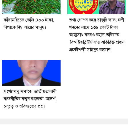
কাঁচামরিচের কেজি ৪০০ টাকা,
তথ্য গোপন করে চাকুরি লাভ: নদী
বিপাকে নিম্ন আয়ের মানুষ।
খননের নামে ১৩৪ কোটি টাকা
আত্মসাৎ করেও বহাল তবিয়তে
বিআইডব্লিউটিএ’র অতিরিক্ত প্রধান
প্রকৌশলী সাইদুর রহমান!
সংখ্যালঘু সমাজে জাতীয়তাবাদী
রাজনীতির নতুন বাস্তবতা: আদর্শ,
নেতৃত্ব ও ভবিষ্যতের প্রশ্ন।