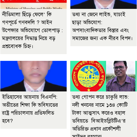
নীতিমালা ছিঁড়ে ফেলে’ কি
তথ্য না জেনে লাইভ, যাচাই
গণপূর্তে গণবদলি ? আইন
ছাড়া অভিযোগ:
উপেক্ষার অভিযোগে তোলপাড় :
অপসাংবাদিকতার বিস্তার এবং
মন্ত্রণালয়ের সিদ্ধান্ত নিয়ে বড়
সমাজের জন্য এক নীরব বিপদ।
প্রশ্নবোধক চিহ্ন।
ইতিহাসের আয়নায় বিএনপি:
তথ্য গোপন করে চাকুরি লাভ:
অতীতের শিক্ষা কি ভবিষ্যতের
নদী খননের নামে ১৩৪ কোটি
রাষ্ট্র পরিচালনায় প্রতিফলিত
টাকা আত্মসাৎ করেও বহাল
হবে?
তবিয়তে বিআইডব্লিউটিএ’র
অতিরিক্ত প্রধান প্রকৌশলী
সাইদুর রহমান!