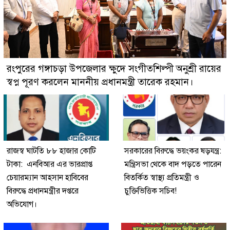
রংপুরের গঙ্গাচড়া উপজেলার ক্ষুদে সংগীতশিল্পী অনুশ্রী রায়ের
স্বপ্ন পূরণ করলেন মাননীয় প্রধানমন্ত্রী তারেক রহমান।
রাজস্ব ঘাটতি ৮৮ হাজার কোটি
সরকারের বিরুদ্ধে ভয়ংকর ষড়যন্ত্র:
টাকা: এনবিআর এর ভারপ্রাপ্ত
মন্ত্রিসভা থেকে বাদ পড়তে পারেন
চেয়ারম্যান আহসান হাবিবের
বিতর্কিত স্বাস্থ্য প্রতিমন্ত্রী ও
বিরুদ্ধে প্রধানমন্ত্রীর দপ্তরে
চুক্তিভিত্তিক সচিব!
অভিযোগ।