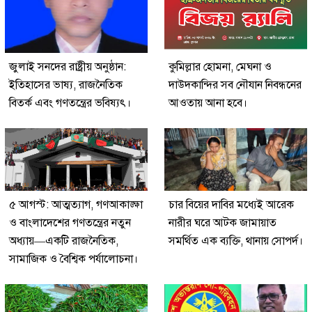
জুলাই সনদের রাষ্ট্রীয় অনুষ্ঠান:
কুমিল্লার হোমনা, মেঘনা ও
ইতিহাসের ভাষ্য, রাজনৈতিক
দাউদকান্দির সব নৌযান নিবন্ধনের
বিতর্ক এবং গণতন্ত্রের ভবিষ্যৎ।
আওতায় আনা হবে।
৫ আগস্ট: আত্মত্যাগ, গণআকাঙ্ক্ষা
চার বিয়ের দাবির মধ্যেই আরেক
ও বাংলাদেশের গণতন্ত্রের নতুন
নারীর ঘরে আটক জামায়াত
অধ্যায়—একটি রাজনৈতিক,
সমর্থিত এক ব্যক্তি, থানায় সোপর্দ।
সামাজিক ও বৈশ্বিক পর্যালোচনা।