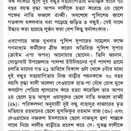
অর্থ সংকটে ভুগে দুই বন্ধুর সহযোগিতায় মর্মান্তিক ভাবে ৭০
বছর বয়স্ক বৃদ্ধা আপন দাদীকে হত্যা করেছে ২য় ছেলে
পক্ষের নাতি ফজলে রাব্বী। অবশেষে পুলিশের জালে
গতকাল মঙ্গলবার ধরা পড়েছে জড়িত ৩ বন্ধুই। সেই সাথে
উদ্ধার করা হয়েছে লুণ্ঠন করা বেশ কিছু স্বর্নালংকার।
এব্যাপারে আজ বুধবার পুলিশ সুপারের সম্মেলন কক্ষে
গণমাধ্যম কর্মীদের ব্রীফ করেন অতিরিক্ত পুলিশ সুপার
(ক্রাইম এন্ড অপস্) আনোয়ার হোসেন। তিনি জানান,
ঘোড়াঘাট উপজেলার পালশা ইউনিয়নের পুর্ব পালশা গ্রামে
চলতি মাসের গত ২১ তারিখে বিকাল ৩টা থেকে ৫টার মধ্যে
দুই বন্ধুর সহযোগিতায় নিজ বাড়ীর শয়নকক্ষে ৭০ বছর
বয়সি বৃদ্ধা দাদী অলেদা বেওয়াকে হাত-পা বেঁধে চোখ মুখে
কসটেপ পেচিয়ে শ্বাসরোধ করে হত্যা করেছিল তার আপন
২য় ছেলে মৃত আব্দুল ওয়াদুদের ছেলে নাতি ফজলে রাব্বী
(২৯)। পরিকল্পনা অনুযায়ী দুই বন্ধু বাহাদুর বাজারের মৃত
মতিয়ার রহমানের ছেলে মুসফিকুর রহমান রাজ (৩৮) এবং
দেওগ্রামের নজরুল ইসলামের ছেলে নাজমুল হুদা শান্তকে
সাথে নিয়ে দাদীর বাড়ীতে প্রবেশ করে সে। ঘুমন্ত দাদীকে