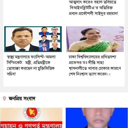
আত্মসাৎ করেও বহাল তবিয়তে
বিআইডব্লিউটিএ’র অতিরিক্ত
প্রধান প্রকৌশলী সাইদুর রহমান!
স্বাস্থ্য মন্ত্রণালয়ে ফ্যাসিস্ট-আমলা
ঢাকা বিশ্ববিদ্যালয়ের প্রথিতযশা
সিন্ডিকেট: মন্ত্রী, প্রতিমন্ত্রীকে
প্রফেসর ডঃ দীপ্তি সাহা
তোয়াক্কা করছেন না চুক্তিভিত্তিক
শ্বাসনালীতে খাবার ঢোকার কারণে
সচিব!
শেষ নিঃশ্বাস ত্যাগ করেন।।
জনপ্রিয় সংবাদ