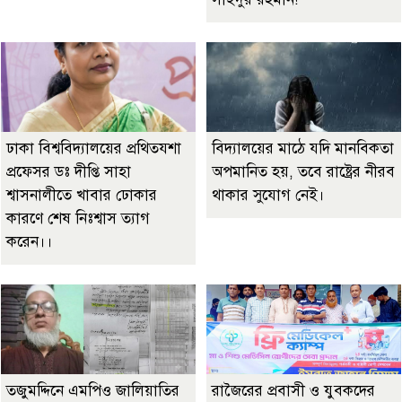
ঢাকা বিশ্ববিদ্যালয়ের প্রথিতযশা
বিদ্যালয়ের মাঠে যদি মানবিকতা
প্রফেসর ডঃ দীপ্তি সাহা
অপমানিত হয়, তবে রাষ্ট্রের নীরব
শ্বাসনালীতে খাবার ঢোকার
থাকার সুযোগ নেই।
কারণে শেষ নিঃশ্বাস ত্যাগ
করেন।।
তজুমদ্দিনে এমপিও জালিয়াতির
রাজৈরের‌ প্রবাসী ও যুবকদের