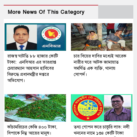
More News Of This Category
রাজস্ব ঘাটতি ৮৮ হাজার কোটি
চার বিয়ের দাবির মধ্যেই আরেক
টাকা: এনবিআর এর ভারপ্রাপ্ত
নারীর ঘরে আটক জামায়াত
চেয়ারম্যান আহসান হাবিবের
সমর্থিত এক ব্যক্তি, থানায়
বিরুদ্ধে প্রধানমন্ত্রীর দপ্তরে
সোপর্দ।
অভিযোগ।
কাঁচামরিচের কেজি ৪০০ টাকা,
তথ্য গোপন করে চাকুরি লাভ: নদী
বিপাকে নিম্ন আয়ের মানুষ।
খননের নামে ১৩৪ কোটি টাকা