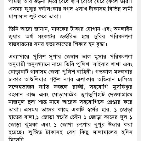
গামছা আর ওড়না দিয়ে বেধে শ্বাস রোধে মেরে ফেলে তারা।
এসময় ফুফুর স্বর্নালংকার নগদ ২লাখ টাকাসহ বিভিন্ন দামী
মালামাল লুট করে তারা।
তিনি আরো জানান, মাদকের টাকার যোগান এবং অনলাইন
জুয়ার অর্থ সংকটের জর্জরিত হয়ে চুরির পরিকল্পনা
বাস্তবায়নের সময় হত্যাকান্ডের শিকার হন বৃদ্ধা।
এব্যাপারে পুলিশ সুপার জেদান আল মুসার পরিকল্পনা
অনুযায়ী অনুসন্ধ্যানে নামে ডিবি পুলিশ, সাইবার শাখা এবং
ঘোড়াঘাট থানাসহ জেলা পুলিশ বাহিনী। গতকাল মঙ্গলবার
ঢাকার আশুলিয়ার গকুল নগর এলাকায় অভিযান চালিয়ে
সন্দেহভাজন নাতি ফজলে রাব্বী, সহযোগি মুসফিকুর
রহমান রাজ এবং ঘোড়াঘাটের ডুগডুগিহাট দেওয়াগ্রামে
নাজমুল হুদা শান্ত নামে আরেক সহযোগিকে গ্রেপ্তার করে
তারা। এসময় তাদের কাছে একটি স্বর্নের হার, ১ জোড়া
হাতের বালা,১ জোড়া স্বর্ণের চেইন ১ জোড়া কানের দুল ১
জোড়া ঝুমকা এবং ১ জোগা রুপোর নুপুর উদ্ধার করা
হয়েছে। লুন্ঠিত টাকাসহ বেশ কিছু মালামালের হদিস
মিলেনি