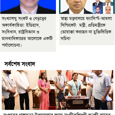
সংখ্যালঘু সংকট ও নেতৃত্বের
স্বাস্থ্য মন্ত্রণালয়ে ফ্যাসিস্ট-আমলা
অকার্যকারিতা: ইতিহাস,
সিন্ডিকেট: মন্ত্রী, প্রতিমন্ত্রীকে
সংবিধান, রাষ্ট্রবিজ্ঞান ও
তোয়াক্কা করছেন না চুক্তিভিত্তিক
মানবাধিকারের আলোকে একটি
সচিব!
পর্যালোচনা।
সর্বশেষ সংবাদ