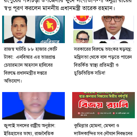
রংপুরের গঙ্গাচড়া উপজেলার ক্ষুদে সংগীতশিল্পী অনুশ্রী রায়ের
স্বপ্ন পূরণ করলেন মাননীয় প্রধানমন্ত্রী তারেক রহমান।
রাজস্ব ঘাটতি ৮৮ হাজার কোটি
সরকারের বিরুদ্ধে ভয়ংকর ষড়যন্ত্র:
টাকা: এনবিআর এর ভারপ্রাপ্ত
মন্ত্রিসভা থেকে বাদ পড়তে পারেন
চেয়ারম্যান আহসান হাবিবের
বিতর্কিত স্বাস্থ্য প্রতিমন্ত্রী ও
বিরুদ্ধে প্রধানমন্ত্রীর দপ্তরে
চুক্তিভিত্তিক সচিব!
অভিযোগ।
জুলাই সনদের রাষ্ট্রীয় অনুষ্ঠান:
কুমিল্লার হোমনা, মেঘনা ও
ইতিহাসের ভাষ্য, রাজনৈতিক
দাউদকান্দির সব নৌযান নিবন্ধনের