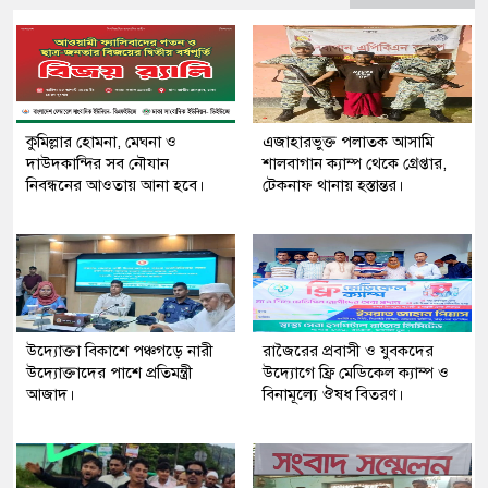
কুমিল্লার হোমনা, মেঘনা ও
এজাহারভুক্ত পলাতক আসামি
দাউদকান্দির সব নৌযান
শালবাগান ক্যাম্প থেকে গ্রেপ্তার,
নিবন্ধনের আওতায় আনা হবে।
টেকনাফ থানায় হস্তান্তর।
উদ্যোক্তা বিকাশে পঞ্চগড়ে নারী
রাজৈরের‌ প্রবাসী ও যুবকদের
উদ্যোক্তাদের পাশে প্রতিমন্ত্রী
উদ্যোগে ফ্রি মেডিকেল ক্যাম্প ও
আজাদ।
বিনামূল্যে ঔষধ বিতরণ।