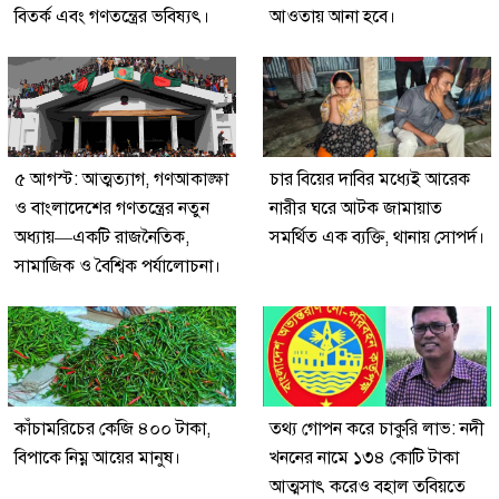
বিতর্ক এবং গণতন্ত্রের ভবিষ্যৎ।
আওতায় আনা হবে।
৫ আগস্ট: আত্মত্যাগ, গণআকাঙ্ক্ষা
চার বিয়ের দাবির মধ্যেই আরেক
ও বাংলাদেশের গণতন্ত্রের নতুন
নারীর ঘরে আটক জামায়াত
অধ্যায়—একটি রাজনৈতিক,
সমর্থিত এক ব্যক্তি, থানায় সোপর্দ।
সামাজিক ও বৈশ্বিক পর্যালোচনা।
কাঁচামরিচের কেজি ৪০০ টাকা,
তথ্য গোপন করে চাকুরি লাভ: নদী
বিপাকে নিম্ন আয়ের মানুষ।
খননের নামে ১৩৪ কোটি টাকা
আত্মসাৎ করেও বহাল তবিয়তে