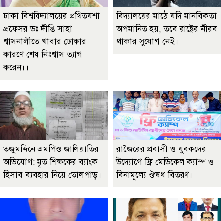
ঢাকা বিশ্ববিদ্যালয়ের প্রথিতযশা
বিদ্যালয়ের মাঠে যদি মানবিকতা
প্রফেসর ডঃ দীপ্তি সাহা
অপমানিত হয়, তবে রাষ্ট্রের নীরব
শ্বাসনালীতে খাবার ঢোকার
থাকার সুযোগ নেই।
কারণে শেষ নিঃশ্বাস ত্যাগ
করেন।।
তজুমদ্দিনে এমপিও জালিয়াতির
রাজৈরের‌ প্রবাসী ও যুবকদের
অভিযোগ: মৃত শিক্ষকের ব্যাংক
উদ্যোগে ফ্রি মেডিকেল ক্যাম্প ও
হিসাব ব্যবহার নিয়ে তোলপাড়।
বিনামূল্যে ঔষধ বিতরণ।