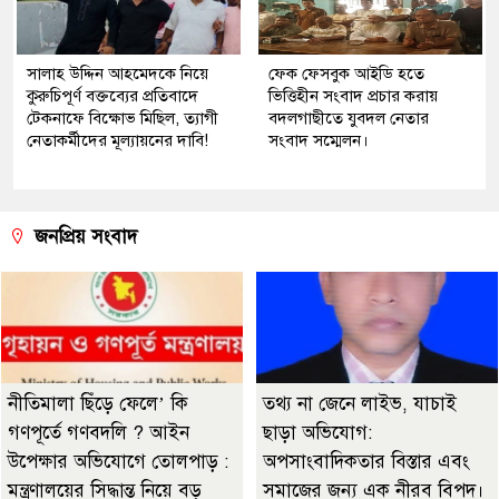
সালাহ উদ্দিন আহমেদকে নিয়ে
ফেক ফেসবুক আইডি হতে
কুরুচিপূর্ণ বক্তব্যের প্রতিবাদে
ভিত্তিহীন সংবাদ প্রচার করায়
টেকনাফে বিক্ষোভ মিছিল, ত্যাগী
বদলগাছীতে যুবদল নেতার
নেতাকর্মীদের মূল্যায়নের দাবি!
সংবাদ সম্মেলন।
জনপ্রিয় সংবাদ
নীতিমালা ছিঁড়ে ফেলে’ কি
তথ্য না জেনে লাইভ, যাচাই
গণপূর্তে গণবদলি ? আইন
ছাড়া অভিযোগ:
উপেক্ষার অভিযোগে তোলপাড় :
অপসাংবাদিকতার বিস্তার এবং
মন্ত্রণালয়ের সিদ্ধান্ত নিয়ে বড়
সমাজের জন্য এক নীরব বিপদ।