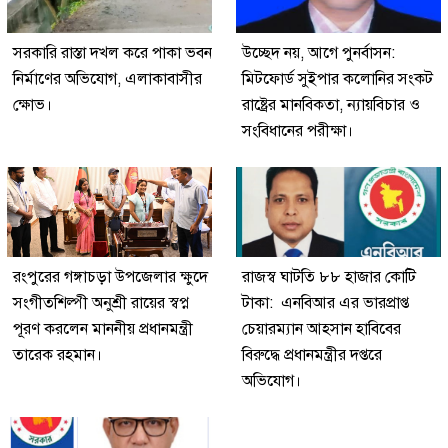
সরকারি রাস্তা দখল করে পাকা ভবন
উচ্ছেদ নয়, আগে পুনর্বাসন:
নির্মাণের অভিযোগ, এলাকাবাসীর
মিটফোর্ড সুইপার কলোনির সংকট
ক্ষোভ।
রাষ্ট্রের মানবিকতা, ন্যায়বিচার ও
সংবিধানের পরীক্ষা।
রংপুরের গঙ্গাচড়া উপজেলার ক্ষুদে
রাজস্ব ঘাটতি ৮৮ হাজার কোটি
সংগীতশিল্পী অনুশ্রী রায়ের স্বপ্ন
টাকা: এনবিআর এর ভারপ্রাপ্ত
পূরণ করলেন মাননীয় প্রধানমন্ত্রী
চেয়ারম্যান আহসান হাবিবের
তারেক রহমান।
বিরুদ্ধে প্রধানমন্ত্রীর দপ্তরে
অভিযোগ।