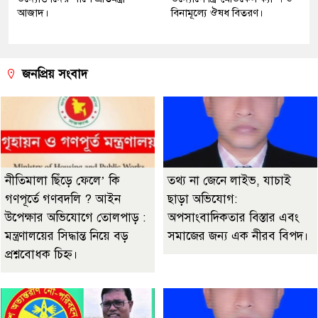
আজাদ।
বিনামূল্যে ঔষধ বিতরণ।
জনপ্রিয় সংবাদ
নীতিমালা ছিঁড়ে ফেলে’ কি
তথ্য না জেনে লাইভ, যাচাই
গণপূর্তে গণবদলি ? আইন
ছাড়া অভিযোগ:
উপেক্ষার অভিযোগে তোলপাড় :
অপসাংবাদিকতার বিস্তার এবং
মন্ত্রণালয়ের সিদ্ধান্ত নিয়ে বড়
সমাজের জন্য এক নীরব বিপদ।
প্রশ্নবোধক চিহ্ন।