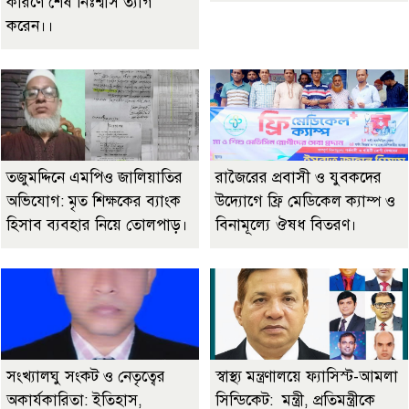
কারণে শেষ নিঃশ্বাস ত্যাগ
করেন।।
তজুমদ্দিনে এমপিও জালিয়াতির
রাজৈরের‌ প্রবাসী ও যুবকদের
অভিযোগ: মৃত শিক্ষকের ব্যাংক
উদ্যোগে ফ্রি মেডিকেল ক্যাম্প ও
হিসাব ব্যবহার নিয়ে তোলপাড়।
বিনামূল্যে ঔষধ বিতরণ।
সংখ্যালঘু সংকট ও নেতৃত্বের
স্বাস্থ্য মন্ত্রণালয়ে ফ্যাসিস্ট-আমলা
অকার্যকারিতা: ইতিহাস,
সিন্ডিকেট: মন্ত্রী, প্রতিমন্ত্রীকে