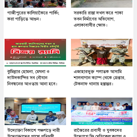
গাজীপুরের কালিয়াকৈরে পার্কিং
সরকারি রাস্তা দখল করে পাকা
করা গাড়িতে আগুন।
ভবন নির্মাণের অভিযোগ,
এলাকাবাসীর ক্ষোভ।
কুমিল্লার হোমনা, মেঘনা ও
এজাহারভুক্ত পলাতক আসামি
দাউদকান্দির সব নৌযান
শালবাগান ক্যাম্প থেকে গ্রেপ্তার,
নিবন্ধনের আওতায় আনা হবে।
টেকনাফ থানায় হস্তান্তর।
উদ্যোক্তা বিকাশে পঞ্চগড়ে নারী
রাজৈরের‌ প্রবাসী ও যুবকদের
উদ্যোক্তাদের পাশে প্রতিমন্ত্রী
উদ্যোগে ফ্রি মেডিকেল ক্যাম্প ও