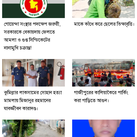
গোয়েন্দা সংস্থার পদক্ষেপ জরুরী,
মাকে কাঁধে করে ছেলের ভিক্ষাবৃত্তি।
সরকারকে বেকায়দায় ফেলতে
আমলা ও গুপ্ত সিন্ডিকেটের
নানামুখি চক্রান্ত!
কুমিল্লার লাকসামের সোহান হত্যা
গাজীপুরের কালিয়াকৈরে পার্কিং
মামলায় মিজানুর রহমানের
করা গাড়িতে আগুন।
যাবজ্জীবন কারাদণ্ড।