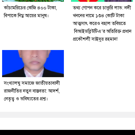
কাঁচামরিচের কেজি ৪০০ টাকা,
তথ্য গোপন করে চাকুরি লাভ: নদী
বিপাকে নিম্ন আয়ের মানুষ।
খননের নামে ১৩৪ কোটি টাকা
আত্মসাৎ করেও বহাল তবিয়তে
বিআইডব্লিউটিএ’র অতিরিক্ত প্রধান
প্রকৌশলী সাইদুর রহমান!
সংখ্যালঘু সমাজে জাতীয়তাবাদী
রাজনীতির নতুন বাস্তবতা: আদর্শ,
নেতৃত্ব ও ভবিষ্যতের প্রশ্ন।