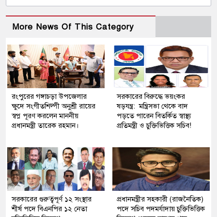
More News Of This Category
রংপুরের গঙ্গাচড়া উপজেলার
সরকারের বিরুদ্ধে ভয়ংকর
ক্ষুদে সংগীতশিল্পী অনুশ্রী রায়ের
ষড়যন্ত্র: মন্ত্রিসভা থেকে বাদ
স্বপ্ন পূরণ করলেন মাননীয়
পড়তে পারেন বিতর্কিত স্বাস্থ্য
প্রধানমন্ত্রী তারেক রহমান।
প্রতিমন্ত্রী ও চুক্তিভিত্তিক সচিব!
সরকারের গুরুত্বপূর্ণ ১২ সংস্থার
প্রধানমন্ত্রীর সহকারী (রাজনৈতিক)
শীর্ষ পদে বিএনপির ১২ নেতা
পদে সচিব পদমর্যাদায় চুক্তিভিত্তিক