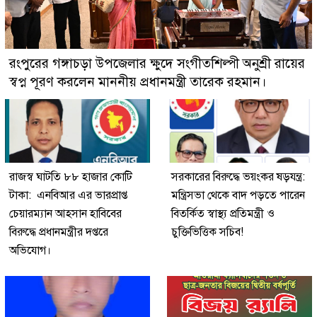
রংপুরের গঙ্গাচড়া উপজেলার ক্ষুদে সংগীতশিল্পী অনুশ্রী রায়ের
স্বপ্ন পূরণ করলেন মাননীয় প্রধানমন্ত্রী তারেক রহমান।
রাজস্ব ঘাটতি ৮৮ হাজার কোটি
সরকারের বিরুদ্ধে ভয়ংকর ষড়যন্ত্র:
টাকা: এনবিআর এর ভারপ্রাপ্ত
মন্ত্রিসভা থেকে বাদ পড়তে পারেন
চেয়ারম্যান আহসান হাবিবের
বিতর্কিত স্বাস্থ্য প্রতিমন্ত্রী ও
বিরুদ্ধে প্রধানমন্ত্রীর দপ্তরে
চুক্তিভিত্তিক সচিব!
অভিযোগ।