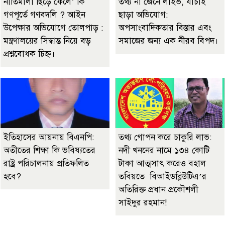
নীতিমালা ছিঁড়ে ফেলে’ কি
তথ্য না জেনে লাইভ, যাচাই
গণপূর্তে গণবদলি ? আইন
ছাড়া অভিযোগ:
উপেক্ষার অভিযোগে তোলপাড় :
অপসাংবাদিকতার বিস্তার এবং
মন্ত্রণালয়ের সিদ্ধান্ত নিয়ে বড়
সমাজের জন্য এক নীরব বিপদ।
প্রশ্নবোধক চিহ্ন।
ইতিহাসের আয়নায় বিএনপি:
তথ্য গোপন করে চাকুরি লাভ:
অতীতের শিক্ষা কি ভবিষ্যতের
নদী খননের নামে ১৩৪ কোটি
রাষ্ট্র পরিচালনায় প্রতিফলিত
টাকা আত্মসাৎ করেও বহাল
হবে?
তবিয়তে বিআইডব্লিউটিএ’র
অতিরিক্ত প্রধান প্রকৌশলী
সাইদুর রহমান!