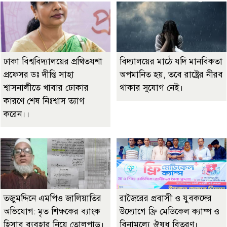
ঢাকা বিশ্ববিদ্যালয়ের প্রথিতযশা
বিদ্যালয়ের মাঠে যদি মানবিকতা
প্রফেসর ডঃ দীপ্তি সাহা
অপমানিত হয়, তবে রাষ্ট্রের নীরব
শ্বাসনালীতে খাবার ঢোকার
থাকার সুযোগ নেই।
কারণে শেষ নিঃশ্বাস ত্যাগ
করেন।।
তজুমদ্দিনে এমপিও জালিয়াতির
রাজৈরের‌ প্রবাসী ও যুবকদের
অভিযোগ: মৃত শিক্ষকের ব্যাংক
উদ্যোগে ফ্রি মেডিকেল ক্যাম্প ও
হিসাব ব্যবহার নিয়ে তোলপাড়।
বিনামূল্যে ঔষধ বিতরণ।