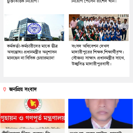
চুক্তিভিত্তিক নিয়োগ।
নিয়োগ পেলেন রাশেদ খান।
কর্মকর্তা-কর্মচারীদের মাঝে তীব্র
সংসদ অধিবেশন দেখল
অসন্তোষঃ প্রধানমন্ত্রীর অনুশাসন
মাদারীপুরের শিক্ষক,শিক্ষার্থীবৃন্দ।
মানছেন না বিসিক চেয়ারম্যান!
সৌজন্য সাক্ষাৎ প্রধানমন্ত্রীর সাথে,
উচ্ছ্বসিত মাদারীপুরবাসী।
জনপ্রিয় সংবাদ