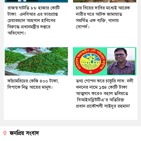
রাজস্ব ঘাটতি ৮৮ হাজার কোটি
চার বিয়ের দাবির মধ্যেই আরেক
টাকা: এনবিআর এর ভারপ্রাপ্ত
নারীর ঘরে আটক জামায়াত
চেয়ারম্যান আহসান হাবিবের
সমর্থিত এক ব্যক্তি, থানায়
বিরুদ্ধে প্রধানমন্ত্রীর দপ্তরে
সোপর্দ।
অভিযোগ।
কাঁচামরিচের কেজি ৪০০ টাকা,
তথ্য গোপন করে চাকুরি লাভ: নদী
বিপাকে নিম্ন আয়ের মানুষ।
খননের নামে ১৩৪ কোটি টাকা
আত্মসাৎ করেও বহাল তবিয়তে
বিআইডব্লিউটিএ’র অতিরিক্ত
প্রধান প্রকৌশলী সাইদুর রহমান!
জনপ্রিয় সংবাদ