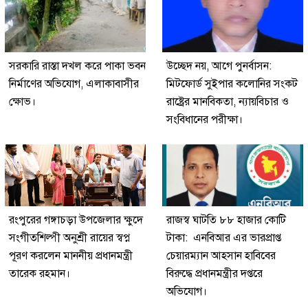
সরকারি রাস্তা দখল করে পাকা ভবন
উচ্ছেদ নয়, আগে পুনর্বাসন:
নির্মাণের অভিযোগ, এলাকাবাসীর
মিটফোর্ড সুইপার কলোনির সংকট
ক্ষোভ।
রাষ্ট্রের মানবিকতা, ন্যায়বিচার ও
সংবিধানের পরীক্ষা।
রংপুরের গঙ্গাচড়া উপজেলার ক্ষুদে
রাজস্ব ঘাটতি ৮৮ হাজার কোটি
সংগীতশিল্পী অনুশ্রী রায়ের স্বপ্ন
টাকা: এনবিআর এর ভারপ্রাপ্ত
পূরণ করলেন মাননীয় প্রধানমন্ত্রী
চেয়ারম্যান আহসান হাবিবের
তারেক রহমান।
বিরুদ্ধে প্রধানমন্ত্রীর দপ্তরে
অভিযোগ।