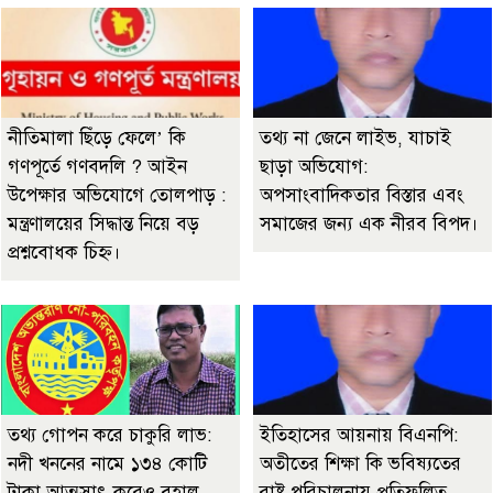
নীতিমালা ছিঁড়ে ফেলে’ কি
তথ্য না জেনে লাইভ, যাচাই
গণপূর্তে গণবদলি ? আইন
ছাড়া অভিযোগ:
উপেক্ষার অভিযোগে তোলপাড় :
অপসাংবাদিকতার বিস্তার এবং
মন্ত্রণালয়ের সিদ্ধান্ত নিয়ে বড়
সমাজের জন্য এক নীরব বিপদ।
প্রশ্নবোধক চিহ্ন।
তথ্য গোপন করে চাকুরি লাভ:
ইতিহাসের আয়নায় বিএনপি:
নদী খননের নামে ১৩৪ কোটি
অতীতের শিক্ষা কি ভবিষ্যতের
টাকা আত্মসাৎ করেও বহাল
রাষ্ট্র পরিচালনায় প্রতিফলিত