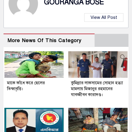
GOURANGA BOSE
View All Post
More News Of This Category
মাকে কাঁধে করে ছেলের
কুমিল্লার লাকসামের সোহান হত্যা
ভিক্ষাবৃত্তি।
মামলায় মিজানুর রহমানের
যাবজ্জীবন কারাদণ্ড।