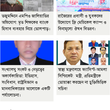
তজুমদ্দিনে এমপিও জালিয়াতির
রাজৈরের‌ প্রবাসী ও যুবকদের
অভিযোগ: মৃত শিক্ষকের ব্যাংক
উদ্যোগে ফ্রি মেডিকেল ক্যাম্প ও
হিসাব ব্যবহার নিয়ে তোলপাড়।
বিনামূল্যে ঔষধ বিতরণ।
সংখ্যালঘু সংকট ও নেতৃত্বের
স্বাস্থ্য মন্ত্রণালয়ে ফ্যাসিস্ট-আমলা
অকার্যকারিতা: ইতিহাস,
সিন্ডিকেট: মন্ত্রী, প্রতিমন্ত্রীকে
সংবিধান, রাষ্ট্রবিজ্ঞান ও
তোয়াক্কা করছেন না চুক্তিভিত্তিক
মানবাধিকারের আলোকে একটি
সচিব!
পর্যালোচনা।