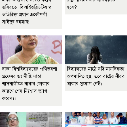
তবিয়তে বিআইডব্লিউটিএ’র
হবে?
অতিরিক্ত প্রধান প্রকৌশলী
সাইদুর রহমান!
ঢাকা বিশ্ববিদ্যালয়ের প্রথিতযশা
বিদ্যালয়ের মাঠে যদি মানবিকতা
প্রফেসর ডঃ দীপ্তি সাহা
অপমানিত হয়, তবে রাষ্ট্রের নীরব
শ্বাসনালীতে খাবার ঢোকার
থাকার সুযোগ নেই।
কারণে শেষ নিঃশ্বাস ত্যাগ
করেন।।