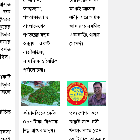
৫ আগস্ট:
চার বিয়ের দাবির
ও আসত
আত্মত্যাগ,
মধ্যেই আরেক
য, জন
গণআকাঙ্ক্ষা ও
নারীর ঘরে আটক
কুরের
বাংলাদেশের
জামায়াত সমর্থিত
কুরের
পাড়ার
গণতন্ত্রের নতুন
এক ব্যক্তি, থানায়
কেনার
অধ্যায়—একটি
সোপর্দ।
ধারণত
রাজনৈতিক,
 ছিল।
সামাজিক ও বৈশ্বিক
পর্যালোচনা।
 একটি
াড়ার
তাহলে
রিচিত
কাঁচামরিচের কেজি
তথ্য গোপন করে
৪০০ টাকা, বিপাকে
চাকুরি লাভ: নদী
নিম্ন আয়ের মানুষ।
খননের নামে ১৩৪
্যবসা
ন ঘরই
কোটি টাকা আত্মসাৎ