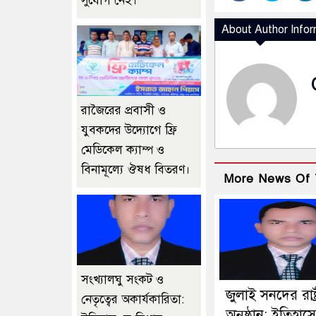
সুযোগ নেই।
About Author Infor
রাজৈরের‌ প্রবাসী ও
যুবকদের উদ্যোগে ফ্রি
মেডিকেল ক্যাম্প ও
বিনামূল্যে ঔষধ বিতরণ।
More News Of 
সংখ্যালঘু সংকট ও
জুলাই সনদের রাষ্ট
নেতৃত্বের অকার্যকারিতা:
অনুষ্ঠান: ইতিহাস