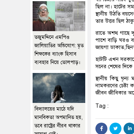
ছিল না। হাটের সম
স্থানীয় উঠতি বয়
তার উত্তর ছিল ঠাক
রাতে অশত্থ গাছে
তজুমদ্দিনে এমপিও
পাশে বাড়ি ঘরও 
জালিয়াতির অভিযোগ: মৃত
জায়গা ডাকাত,ছিন
শিক্ষকের ব্যাংক হিসাব
হাটটি এখন সরকারে
ব্যবহার নিয়ে তোলপাড়।
সনের শেষের দিকে 
স্থানীয় কিছু ঘৃন
নামকরণের চেষ্টা কর
জীবন জীবিকার অচ্ছ
Tag :
বিদ্যালয়ের মাঠে যদি
মানবিকতা অপমানিত হয়,
তবে রাষ্ট্রের নীরব থাকার