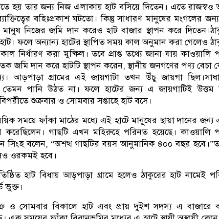
যেতে হয় তার জন্য নিজ এলাকায় হাট বসিয়ে দিতেন। এতে রাজস্ব
াক্তিত্বের বহিঃপ্রকাশ ঘটতো। কিন্তু সাধারণ মানুষের মংগলের জন্
ধারণ মানুষ নিজের জমি দান করেও হাট বাজার স্থাপন করে দিতেন।ঠা
াট। ফলে অন্যান্য হাটের স্থাপিত সময় কাল অনুমান করা গেলেও ঠা
কাল নির্ধারণ করা মুষ্কিল। তবে প্রাপ্ত তথ্যে জানা যায় কাওয়ালি 
তক জমি দান করে হাটটি স্থাপন করেন, স্থানীয় জনগণের পণ্য বেচা 
জন্য। আড়পাড়া গ্রামের এই জায়গাটা তখন উঁচু জায়গা ছিল।সা
ানে তেমন পানি উঠত না। ফলে হাটের জন্য এ জায়গাটিই উত্তম
িপরীতে শুক্রবার ও সোমবার সপ্তাহে হাট বসে।
য়িক সময়ে ফাঁকা মাঠের মধ্যে এই হাটে মানুষের ছায়া দানের জন্য
ণ করেছিলেন। গাছটি এখন মহিরুহে পরিনত হয়েছে। কাওয়ালি প
 অরুন সিংহ বলেন, “অশত্থ গাছটির বয়স আনুমানিক ৪০০ বছর হবে।”
য়সও ওরকমই হবে।
রতিষ্ঠিত হাট বিধায় আড়পাড়া গ্রামে হলেও ঠাকুরের হাট নামেই প
 ভুক্ত।
ুক্র ও সোমবার বিকালে হাট এবং প্রায় দুইশ সদস্য এ বাজারে ব
ক্ত। এক সময়ের ফাঁকা বিরানভূমির মধ্যের এ হাটে স্থায়ী অস্থায়ী কো