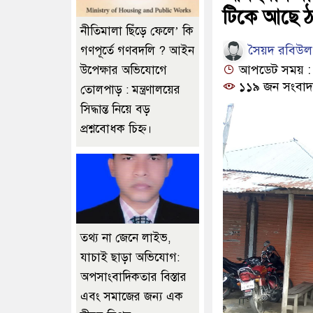
টিকে আছে ঠ
নীতিমালা ছিঁড়ে ফেলে’ কি
সৈয়দ রবিউল 
গণপূর্তে গণবদলি ? আইন
আপডেট সময় : ১০
উপেক্ষার অভিযোগে
১১৯ জন সংবাদ
তোলপাড় : মন্ত্রণালয়ের
সিদ্ধান্ত নিয়ে বড়
প্রশ্নবোধক চিহ্ন।
তথ্য না জেনে লাইভ,
যাচাই ছাড়া অভিযোগ:
অপসাংবাদিকতার বিস্তার
এবং সমাজের জন্য এক