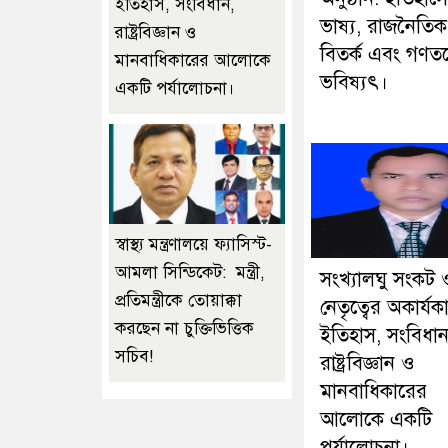
ইতিহাস, সংবিধান,
ভাষ্য, রাজনৈতিক
রাষ্ট্রবিজ্ঞান ও
বিতর্ক এবং গণতন্ত
মানবাধিকারের আলোকে
ভবিষ্যৎ।
একটি পর্যালোচনা।
স্বাস্থ্য মন্ত্রণালয়ে ফ্যাসিস্ট-
আমলা সিন্ডিকেট: মন্ত্রী,
সংখ্যালঘু সংকট 
প্রতিমন্ত্রীকে তোয়াক্কা
নেতৃত্বের অকার্যক
করছেন না চুক্তিভিত্তিক
ইতিহাস, সংবিধান
সচিব!
রাষ্ট্রবিজ্ঞান ও
মানবাধিকারের
আলোকে একটি
পর্যালোচনা।