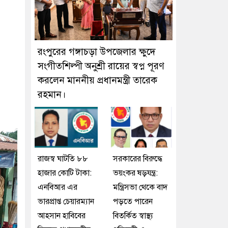
রংপুরের গঙ্গাচড়া উপজেলার ক্ষুদে
সংগীতশিল্পী অনুশ্রী রায়ের স্বপ্ন পূরণ
করলেন মাননীয় প্রধানমন্ত্রী তারেক
রহমান।
রাজস্ব ঘাটতি ৮৮
সরকারের বিরুদ্ধে
হাজার কোটি টাকা:
ভয়ংকর ষড়যন্ত্র:
এনবিআর এর
মন্ত্রিসভা থেকে বাদ
ভারপ্রাপ্ত চেয়ারম্যান
পড়তে পারেন
আহসান হাবিবের
বিতর্কিত স্বাস্থ্য