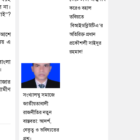
ল না।
করেও বহাল
নাই”?
তবিয়তে
বিআইডব্লিউটিএ’র
র আশে
অতিরিক্ত প্রধান
ময় এ
প্রকৌশলী সাইদুর
রহমান!
বাংলা
।
বাজার
রামীণ
সংখ্যালঘু সমাজে
জাতীয়তাবাদী
রাজনীতির নতুন
বাস্তবতা: আদর্শ,
নেতৃত্ব ও ভবিষ্যতের
প্রশ্ন।