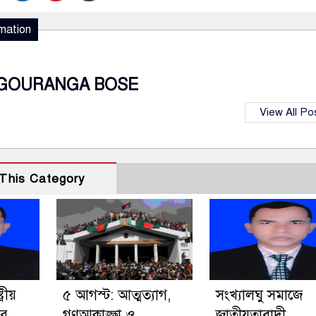
mation
GOURANGA BOSE
View All Po
This Category
্রীয়
৫ আগস্ট: আত্মত্যাগ,
সংখ্যালঘু সমাজে
ের
গণআকাঙ্ক্ষা ও
জাতীয়তাবাদী