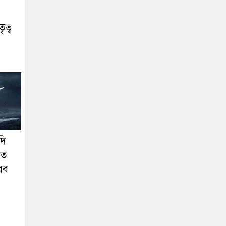
ৃত্ব
দি
িত
ীরব