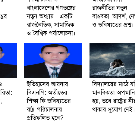
বাংলাদেশের গণতন্ত্রের
রাজনীতির নতুন
্রের
নতুন অধ্যায়—একটি
বাস্তবতা: আদর্শ, নেত
রাজনৈতিক, সামাজিক
ও ভবিষ্যতের প্রশ্ন।
ও বৈশ্বিক পর্যালোচনা।
ও
ইতিহাসের আয়নায়
বিদ্যালয়ের মাঠে য
ারিতা:
বিএনপি: অতীতের
মানবিকতা অপমান
,
শিক্ষা কি ভবিষ্যতের
হয়, তবে রাষ্ট্রের ন
রাষ্ট্র পরিচালনায়
থাকার সুযোগ নেই।
প্রতিফলিত হবে?