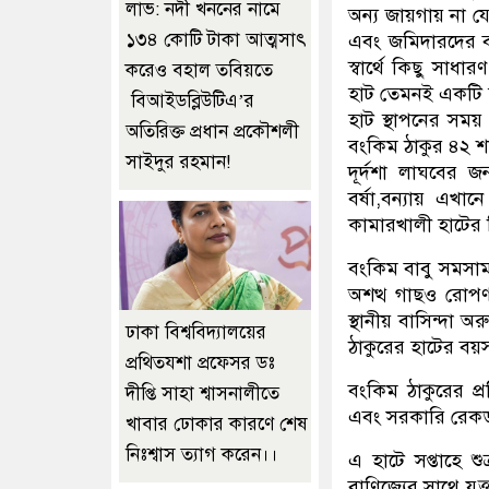
লাভ: নদী খননের নামে
অন্য জায়গায় না 
১৩৪ কোটি টাকা আত্মসাৎ
এবং জমিদারদের ব্য
স্বার্থে কিছু সা
করেও বহাল তবিয়তে
হাট তেমনই একটি হ
বিআইডব্লিউটিএ’র
হাট স্থাপনের সময় 
অতিরিক্ত প্রধান প্রকৌশলী
বংকিম ঠাকুর ৪২ শ
সাইদুর রহমান!
দূর্দশা লাঘবের 
বর্ষা,বন্যায় এখ
কামারখালী হাটের ব
বংকিম বাবু সমসাম
অশত্থ গাছও রোপ
স্থানীয় বাসিন্দা
ঢাকা বিশ্ববিদ্যালয়ের
ঠাকুরের হাটের ব
প্রথিতযশা প্রফেসর ডঃ
বংকিম ঠাকুরের প্
দীপ্তি সাহা শ্বাসনালীতে
এবং সরকারি রেকর্ড
খাবার ঢোকার কারণে শেষ
নিঃশ্বাস ত্যাগ করেন।।
এ হাটে সপ্তাহে শ
বাণিজ্যের সাথে যু