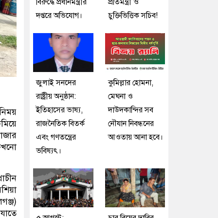
বিরুদ্ধে প্রধানমন্ত্রীর
প্রতিমন্ত্রী ও
দপ্তরে অভিযোগ।
চুক্তিভিত্তিক সচিব!
জুলাই সনদের
কুমিল্লার হোমনা,
রাষ্ট্রীয় অনুষ্ঠান:
মেঘনা ও
ইতিহাসের ভাষ্য,
দাউদকান্দির সব
নিময়
কমিয়ে
রাজনৈতিক বিতর্ক
নৌযান নিবন্ধনের
বাজার
এবং গণতন্ত্রের
আওতায় আনা হবে।
 কখনো
ভবিষ্যৎ।
রাচীন
রশিয়া
গঞ্জ)
 যাতে