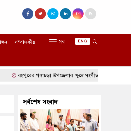
সব
াঙ্গন
সম্পাদকীয়
ENG
রংপুরের গঙ্গাচড়া উপজেলার ক্ষুদে সংগীতশিল্পী অনুশ্রী রায়ের স্বপ্ন
সর্বশেষ সংবাদ