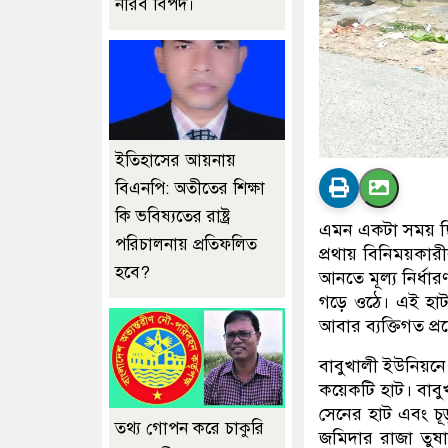
নীরব বিপদ।
ইতিহাসের আয়নায়
বিএনপি: অতীতের শিক্ষা
কি ভবিষ্যতের রাষ্ট্র
এমন একটা সময় ছিল
পরিচালনায় প্রতিফলিত
প্রথায় বিনিময়কার
হবে?
আনতে মূল্য নির্ধা
গড়ে ওঠে। এই হাট
আবার ব্যক্তিগত প্রচ
বাবুখালী ইউনিয়নে 
কয়েকটি হাট। বাবুখ
সেনের হাট এবং চূ
তথ্য গোপন করে চাকুরি
জমিদার রাজা তুষার