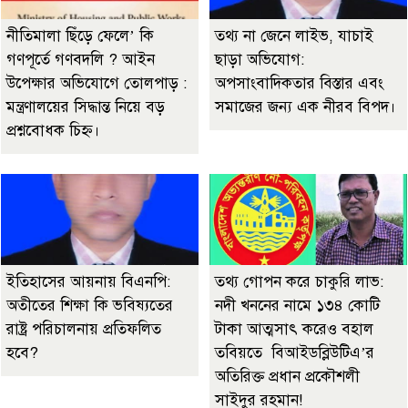
নীতিমালা ছিঁড়ে ফেলে’ কি
তথ্য না জেনে লাইভ, যাচাই
গণপূর্তে গণবদলি ? আইন
ছাড়া অভিযোগ:
উপেক্ষার অভিযোগে তোলপাড় :
অপসাংবাদিকতার বিস্তার এবং
মন্ত্রণালয়ের সিদ্ধান্ত নিয়ে বড়
সমাজের জন্য এক নীরব বিপদ।
প্রশ্নবোধক চিহ্ন।
ইতিহাসের আয়নায় বিএনপি:
তথ্য গোপন করে চাকুরি লাভ:
অতীতের শিক্ষা কি ভবিষ্যতের
নদী খননের নামে ১৩৪ কোটি
রাষ্ট্র পরিচালনায় প্রতিফলিত
টাকা আত্মসাৎ করেও বহাল
হবে?
তবিয়তে বিআইডব্লিউটিএ’র
অতিরিক্ত প্রধান প্রকৌশলী
সাইদুর রহমান!