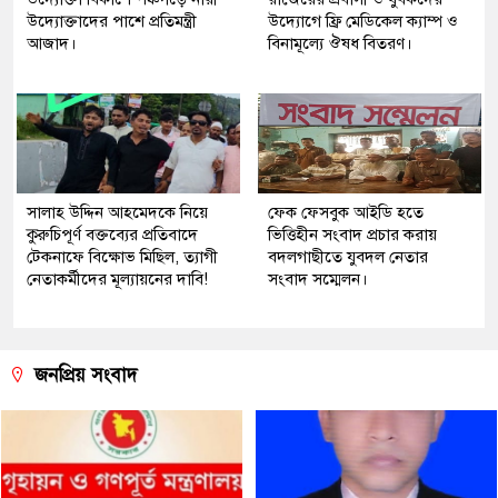
উদ্যোক্তাদের পাশে প্রতিমন্ত্রী
উদ্যোগে ফ্রি মেডিকেল ক্যাম্প ও
আজাদ।
বিনামূল্যে ঔষধ বিতরণ।
সালাহ উদ্দিন আহমেদকে নিয়ে
ফেক ফেসবুক আইডি হতে
কুরুচিপূর্ণ বক্তব্যের প্রতিবাদে
ভিত্তিহীন সংবাদ প্রচার করায়
টেকনাফে বিক্ষোভ মিছিল, ত্যাগী
বদলগাছীতে যুবদল নেতার
নেতাকর্মীদের মূল্যায়নের দাবি!
সংবাদ সম্মেলন।
জনপ্রিয় সংবাদ