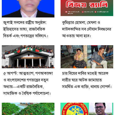
জুলাই সনদের রাষ্ট্রীয় অনুষ্ঠান:
কুমিল্লার হোমনা, মেঘনা ও
ইতিহাসের ভাষ্য, রাজনৈতিক
দাউদকান্দির সব নৌযান নিবন্ধনের
বিতর্ক এবং গণতন্ত্রের ভবিষ্যৎ।
আওতায় আনা হবে।
৫ আগস্ট: আত্মত্যাগ, গণআকাঙ্ক্ষা
চার বিয়ের দাবির মধ্যেই আরেক
ও বাংলাদেশের গণতন্ত্রের নতুন
নারীর ঘরে আটক জামায়াত
অধ্যায়—একটি রাজনৈতিক,
সমর্থিত এক ব্যক্তি, থানায় সোপর্দ।
সামাজিক ও বৈশ্বিক পর্যালোচনা।