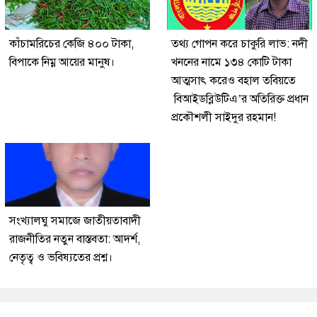
কাঁচামরিচের কেজি ৪০০ টাকা,
তথ্য গোপন করে চাকুরি লাভ: নদী
বিপাকে নিম্ন আয়ের মানুষ।
খননের নামে ১৩৪ কোটি টাকা
আত্মসাৎ করেও বহাল তবিয়তে
বিআইডব্লিউটিএ’র অতিরিক্ত প্রধান
প্রকৌশলী সাইদুর রহমান!
সংখ্যালঘু সমাজে জাতীয়তাবাদী
রাজনীতির নতুন বাস্তবতা: আদর্শ,
নেতৃত্ব ও ভবিষ্যতের প্রশ্ন।