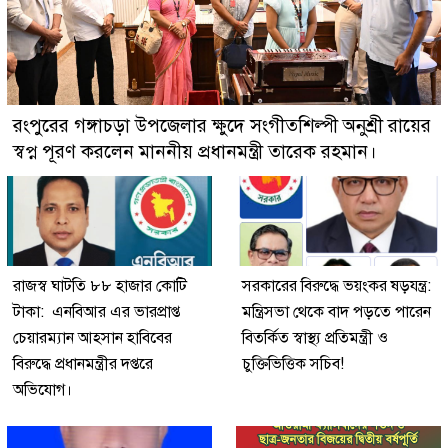
রংপুরের গঙ্গাচড়া উপজেলার ক্ষুদে সংগীতশিল্পী অনুশ্রী রায়ের
স্বপ্ন পূরণ করলেন মাননীয় প্রধানমন্ত্রী তারেক রহমান।
রাজস্ব ঘাটতি ৮৮ হাজার কোটি
সরকারের বিরুদ্ধে ভয়ংকর ষড়যন্ত্র:
টাকা: এনবিআর এর ভারপ্রাপ্ত
মন্ত্রিসভা থেকে বাদ পড়তে পারেন
চেয়ারম্যান আহসান হাবিবের
বিতর্কিত স্বাস্থ্য প্রতিমন্ত্রী ও
বিরুদ্ধে প্রধানমন্ত্রীর দপ্তরে
চুক্তিভিত্তিক সচিব!
অভিযোগ।