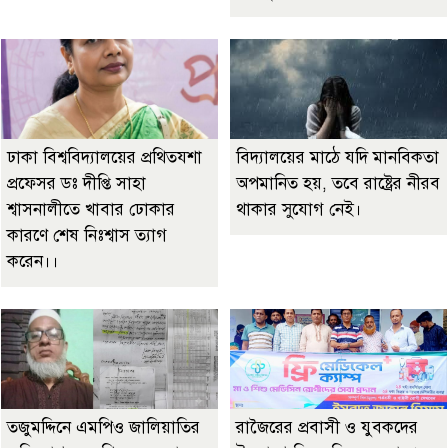
ঢাকা বিশ্ববিদ্যালয়ের প্রথিতযশা
বিদ্যালয়ের মাঠে যদি মানবিকতা
প্রফেসর ডঃ দীপ্তি সাহা
অপমানিত হয়, তবে রাষ্ট্রের নীরব
শ্বাসনালীতে খাবার ঢোকার
থাকার সুযোগ নেই।
কারণে শেষ নিঃশ্বাস ত্যাগ
করেন।।
তজুমদ্দিনে এমপিও জালিয়াতির
রাজৈরের‌ প্রবাসী ও যুবকদের