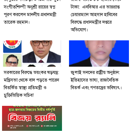
সংগীতশিল্পী অনুশ্রী রায়ের স্বপ্ন
টাকা: এনবিআর এর ভারপ্রাপ্ত
পূরণ করলেন মাননীয় প্রধানমন্ত্রী
চেয়ারম্যান আহসান হাবিবের
তারেক রহমান।
বিরুদ্ধে প্রধানমন্ত্রীর দপ্তরে
অভিযোগ।
সরকারের বিরুদ্ধে ভয়ংকর ষড়যন্ত্র:
জুলাই সনদের রাষ্ট্রীয় অনুষ্ঠান:
মন্ত্রিসভা থেকে বাদ পড়তে পারেন
ইতিহাসের ভাষ্য, রাজনৈতিক
বিতর্কিত স্বাস্থ্য প্রতিমন্ত্রী ও
বিতর্ক এবং গণতন্ত্রের ভবিষ্যৎ।
চুক্তিভিত্তিক সচিব!