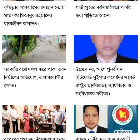
কুমিল্লার লাকসামের সোহান হত্যা
গাজীপুরের কালিয়াকৈরে পার্কিং
মামলায় মিজানুর রহমানের
করা গাড়িতে আগুন।
যাবজ্জীবন কারাদণ্ড।
সরকারি রাস্তা দখল করে পাকা ভবন
উচ্ছেদ নয়, আগে পুনর্বাসন:
নির্মাণের অভিযোগ, এলাকাবাসীর
মিটফোর্ড সুইপার কলোনির সংকট
ক্ষোভ।
রাষ্ট্রের মানবিকতা, ন্যায়বিচার ও
সংবিধানের পরীক্ষা।
রংপুরের গঙ্গাচড়া উপজেলার ক্ষুদে
রাজস্ব ঘাটতি ৮৮ হাজার কোটি