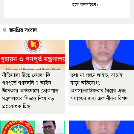
হবে অনলাইনে।
জনপ্রিয় সংবাদ
নীতিমালা ছিঁড়ে ফেলে’ কি
তথ্য না জেনে লাইভ, যাচাই
গণপূর্তে গণবদলি ? আইন
ছাড়া অভিযোগ:
উপেক্ষার অভিযোগে তোলপাড় :
অপসাংবাদিকতার বিস্তার এবং
মন্ত্রণালয়ের সিদ্ধান্ত নিয়ে বড়
সমাজের জন্য এক নীরব বিপদ।
প্রশ্নবোধক চিহ্ন।