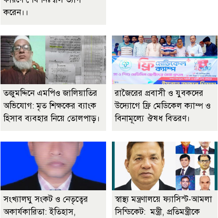
করেন।।
তজুমদ্দিনে এমপিও জালিয়াতির
রাজৈরের‌ প্রবাসী ও যুবকদের
অভিযোগ: মৃত শিক্ষকের ব্যাংক
উদ্যোগে ফ্রি মেডিকেল ক্যাম্প ও
হিসাব ব্যবহার নিয়ে তোলপাড়।
বিনামূল্যে ঔষধ বিতরণ।
সংখ্যালঘু সংকট ও নেতৃত্বের
স্বাস্থ্য মন্ত্রণালয়ে ফ্যাসিস্ট-আমলা
অকার্যকারিতা: ইতিহাস,
সিন্ডিকেট: মন্ত্রী, প্রতিমন্ত্রীকে