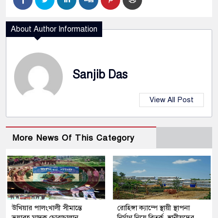
About Author Information
Sanjib Das
View All Post
More News Of This Category
উখিয়ার পালংখালী সীমান্তে
রোহিঙ্গা ক্যাম্পে স্থায়ী স্থাপনা
ভয়াবহ মাদক চোরাচালান,
নির্মাণ নিয়ে বিতর্ক, স্থানীয়দের